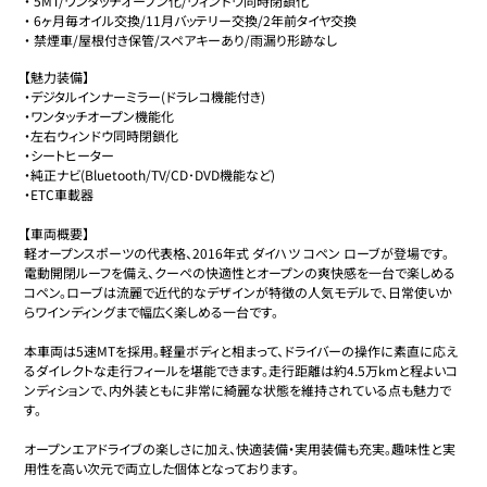
・
5MT/ワンタッチオープン化/ウィンドウ同時閉鎖化
・
6ヶ月毎オイル交換/11月バッテリー交換/2年前タイヤ交換
・
禁煙車/屋根付き保管/スペアキーあり/雨漏り形跡なし
【魅力装備】

・デジタルインナーミラー(ドラレコ機能付き)

・ワンタッチオープン機能化

・左右ウィンドウ同時閉鎖化

・シートヒーター

・純正ナビ(Bluetooth/TV/CD･DVD機能など)

・ETC車載器

【車両概要】

軽オープンスポーツの代表格、2016年式 ダイハツ コペン ローブが登場です。

電動開閉ルーフを備え、クーペの快適性とオープンの爽快感を一台で楽しめる
コペン。ローブは流麗で近代的なデザインが特徴の人気モデルで、日常使いか
らワインディングまで幅広く楽しめる一台です。

本車両は5速MTを採用。軽量ボディと相まって、ドライバーの操作に素直に応え
るダイレクトな走行フィールを堪能できます。走行距離は約4.5万kmと程よいコ
ンディションで、内外装ともに非常に綺麗な状態を維持されている点も魅力で
す。

オープンエアドライブの楽しさに加え、快適装備・実用装備も充実。趣味性と実
用性を高い次元で両立した個体となっております。
