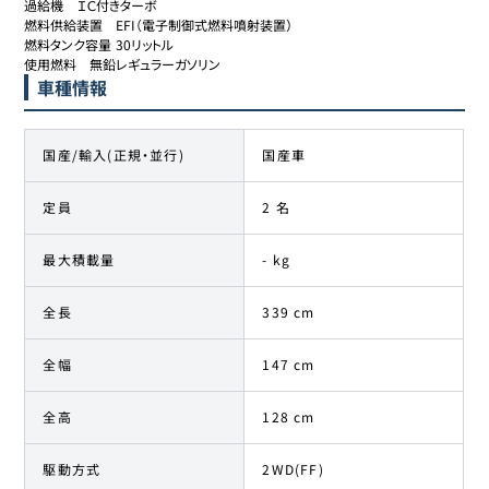
過給機	ＩＣ付きターボ

燃料供給装置	EFI（電子制御式燃料噴射装置）

燃料タンク容量	30リットル

使用燃料	無鉛レギュラーガソリン
車種情報
国産/輸入(正規・並行)
国産車
定員
2 名
最大積載量
- kg
全長
339 cm
全幅
147 cm
全高
128 cm
駆動方式
2WD(FF)