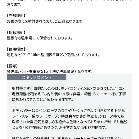
おります。

【売却理由】 

お乗り換えを検討されており、ご出品となります。

【保管場所】 

屋根付き駐車場にて保管されております。

【使用頻度】 

通勤などで1日10km程、週5日ほどご使用されております。

【備考】

禁煙車/ペット乗車歴なし/手洗い洗車徹底となります。
スタッフコメント
取材時まず印象的だったのは、ボディコンディションの良さでした。年式・
走行距離を踏まえても内外装の状態は非常に綺麗で、オーナー様が丁寧
に扱われてきたことが伝わる個体です。

ボディカラーはコペン ローブのスタイリッシュさをより引き立てる上品な
ライトブルー系カラー。オープン時は爽やかさが際立ち、クローズ時でも
洗練された雰囲気を楽しめる絶妙な色味となっております。街中でも自然
と目を引く存在感がありつつ、派手すぎない点も魅力的です。

5MTならではの操る楽しさはもちろん、シートヒーターやデジタルインナ