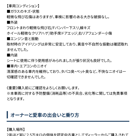
【車両コンディション】

■ガラスのキズ・状態

軽微な飛び石傷はありますが、車検に影響のある大きな破損なし。

■外装

フロントまわり軽微な飛び石/Fバンパー下スリ,線キズ

ホイール軽微なクリアハゲ/助手席ドアエッジ,右リアフェンダー小傷

■エンジン音と振動

取材時のアイドリングは非常に安定しており、異音や不自然な振動は確認取れ
ませんでした。

■内装

シートに使用に伴う使用感がみられましたが張り状況も良好でした。

■車内・エアコンのニオイ

清潔感のある車内を維持しており、タバコ臭・ペット臭など、不快なニオイは一
切確認できませんでした。

《重要》購入前にご確認をよろしくお願いします。

※本車両に対する予防整備（消耗品等）の不具合、劣化等に関しては免責事項
オーナーと愛車の出会いと乗り方
【購入場所】 

2年ほど前に2.5万キロの個体を認定中古車としてディーラーからご購入されて