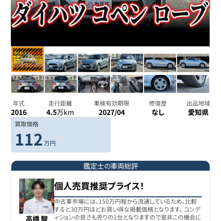
年式
走行距離
車検有効期限
修復歴
出品地域
2016
4.5
万km
2027/04
なし
愛知県
買取価格
112
万円
鑑定士の車両総評
個人売買推奨プライス！
中古車市場には、150万円程から流通しているため、比較
すると30万円ほどお買い得な掲載価格となります。 コンデ
ィションの良さも売りの1台となりますので是非この機会に
高橋 駿