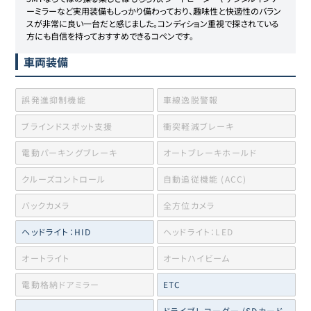
ーミラーなど実用装備もしっかり備わっており、趣味性と快適性のバラン
スが非常に良い一台だと感じました。コンディション重視で探されている
方にも自信を持っておすすめできるコペンです。
車両装備
誤発進抑制機能
車線逸脱警報
ブラインドスポット支援
衝突軽減ブレーキ
電動パーキングブレーキ
オートブレーキホールド
クルーズコントロール
自動追従機能 (ACC)
バックカメラ
全方位カメラ
ヘッドライト：HID
ヘッドライト：LED
オートライト
オートハイビーム
電動格納ドアミラー
ETC
ドライブレコーダー (SDカード