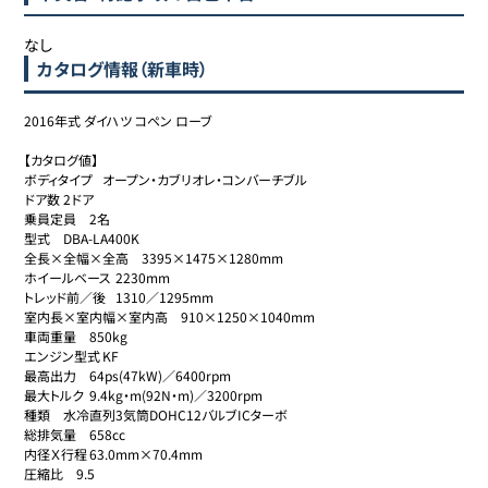
なし
カタログ情報（新車時）
2016年式 ダイハツ コペン ローブ

【カタログ値】

ボディタイプ	オープン・カブリオレ・コンバーチブル

ドア数	2ドア

乗員定員	2名

型式	DBA-LA400K

全長×全幅×全高	3395×1475×1280mm

ホイールベース	2230mm

トレッド前／後	1310／1295mm

室内長×室内幅×室内高	910×1250×1040mm

車両重量	850kg

エンジン型式	KF

最高出力	64ps(47kW)／6400rpm

最大トルク	9.4kg・m(92N・m)／3200rpm

種類	水冷直列3気筒DOHC12バルブICターボ

総排気量	658cc

内径Ｘ行程	63.0mm×70.4mm

圧縮比	9.5
