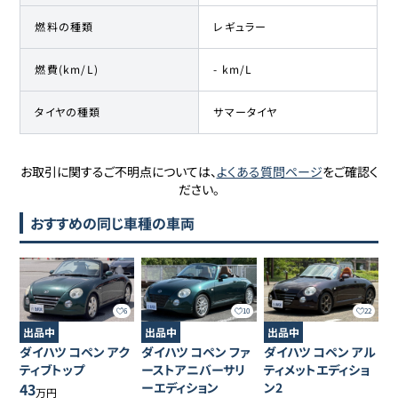
燃料の種類
レギュラー
燃費(km/L)
- km/L
タイヤの種類
サマータイヤ
お取引に関するご不明点については、
よくある質問ページ
をご確認く
ださい。
おすすめの同じ車種の車両
6
10
22
出品中
出品中
出品中
ダイハツ
コペン
アク
ダイハツ
コペン
ファ
ダイハツ
コペン
アル
ティブトップ
ーストアニバーサリ
ティメットエディショ
43
ーエディション
ン2
万円