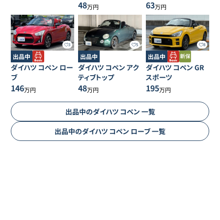
48
63
万円
万円
3
5
8
出品中
出品中
出品中
ダイハツ
コペン
ロー
ダイハツ
コペン
アク
ダイハツ
コペン
GR
ブ
ティブトップ
スポーツ
146
48
195
万円
万円
万円
出品中の
ダイハツ
コペン
一覧
出品中の
ダイハツ
コペン
ローブ
一覧