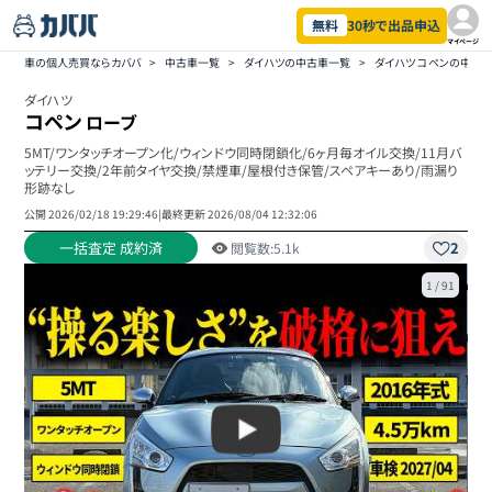
無料
30秒で出品申込
マイページ
車の個人売買ならカババ
>
中古車一覧
>
ダイハツの中古車一覧
>
ダイハツ コペンの中古
ダイハツ
コペン
ローブ
5MT/ワンタッチオープン化/ウィンドウ同時閉鎖化/6ヶ月毎オイル交換/11月バ
ッテリー交換/2年前タイヤ交換/禁煙車/屋根付き保管/スペアキーあり/雨漏り
形跡なし
公開
2026/02/18 19:29:46
|
最終更新
2026/08/04 12:32:06
一括査定 成約済
2
閲覧数:
5.1k
1
/
91