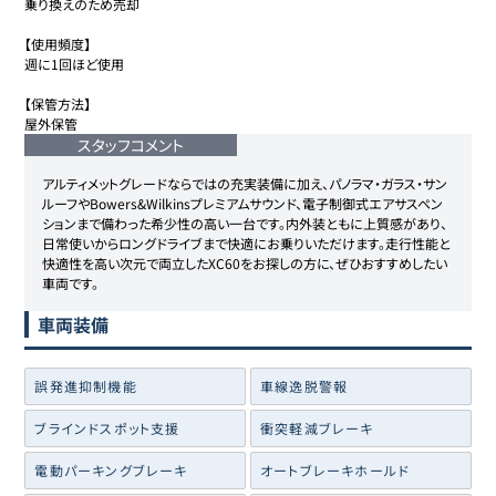
乗り換えのため売却

【使用頻度】

週に1回ほど使用

【保管方法】

屋外保管
スタッフコメント
アルティメットグレードならではの充実装備に加え、パノラマ・ガラス・サン
ルーフやBowers&Wilkinsプレミアムサウンド、電子制御式エアサスペン
ションまで備わった希少性の高い一台です。内外装ともに上質感があり、
日常使いからロングドライブまで快適にお乗りいただけます。走行性能と
快適性を高い次元で両立したXC60をお探しの方に、ぜひおすすめしたい
車両です。
車両装備
誤発進抑制機能
車線逸脱警報
ブラインドスポット支援
衝突軽減ブレーキ
電動パーキングブレーキ
オートブレーキホールド