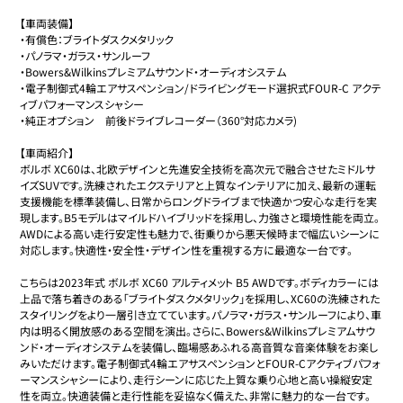
【車両装備】

・有償色：ブライトダスクメタリック

・パノラマ・ガラス・サンルーフ

・Bowers&Wilkinsプレミアムサウンド・オーディオシステム

・電子制御式4輪エアサスペンション/ドライビングモード選択式FOUR-C アクテ
ィブパフォーマンスシャシー

・純正オプション　前後ドライブレコーダー（360°対応カメラ)

【車両紹介】

ボルボ XC60は、北欧デザインと先進安全技術を高次元で融合させたミドルサ
イズSUVです。洗練されたエクステリアと上質なインテリアに加え、最新の運転
支援機能を標準装備し、日常からロングドライブまで快適かつ安心な走行を実
現します。B5モデルはマイルドハイブリッドを採用し、力強さと環境性能を両立。
AWDによる高い走行安定性も魅力で、街乗りから悪天候時まで幅広いシーンに
対応します。快適性・安全性・デザイン性を重視する方に最適な一台です。

こちらは2023年式 ボルボ XC60 アルティメット B5 AWDです。ボディカラーには
上品で落ち着きのある「ブライトダスクメタリック」を採用し、XC60の洗練された
スタイリングをより一層引き立てています。パノラマ・ガラス・サンルーフにより、車
内は明るく開放感のある空間を演出。さらに、Bowers&Wilkinsプレミアムサウ
ンド・オーディオシステムを装備し、臨場感あふれる高音質な音楽体験をお楽し
みいただけます。電子制御式4輪エアサスペンションとFOUR-Cアクティブパフォ
ーマンスシャシーにより、走行シーンに応じた上質な乗り心地と高い操縦安定
性を両立。快適装備と走行性能を妥協なく備えた、非常に魅力的な一台です。
