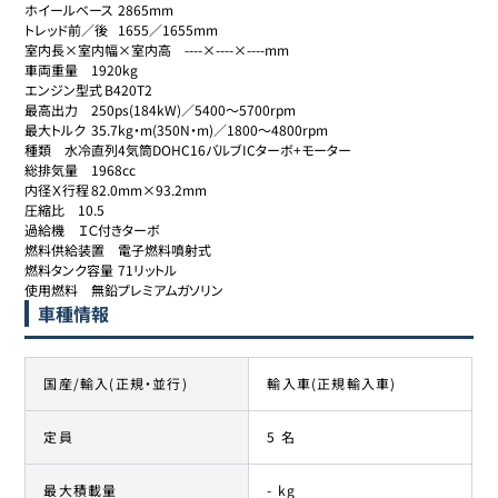
ホイールベース	2865mm

トレッド前／後	1655／1655mm

室内長×室内幅×室内高	----×----×----mm

車両重量	1920kg

エンジン型式	B420T2

最高出力	250ps(184kW)／5400～5700rpm

最大トルク	35.7kg・m(350N・m)／1800～4800rpm

種類	水冷直列4気筒DOHC16バルブICターボ+モーター

総排気量	1968cc

内径Ｘ行程	82.0mm×93.2mm

圧縮比	10.5

過給機	ＩＣ付きターボ

燃料供給装置	電子燃料噴射式

燃料タンク容量	71リットル

使用燃料	無鉛プレミアムガソリン
車種情報
国産/輸入(正規・並行)
輸入車(正規輸入車)
定員
5 名
最大積載量
- kg