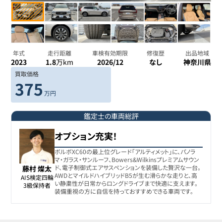
年式
走行距離
車検有効期限
修復歴
出品地域
2023
1.8
万km
2026/12
なし
神奈川県
買取価格
375
万円
鑑定士の車両総評
オプション充実！
ボルボXC60の最上位グレード「アルティメット」に、パノラ
マ・ガラス・サンルーフ、Bowers&Wilkinsプレミアムサウン
ド、電子制御式エアサスペンションを装備した贅沢な一台。
藤村 燦太
AWDとマイルドハイブリッドB5が生む滑らかな走りと、高
AIS検定四輪

い静粛性が日常からロングドライブまで快適に支えます。
3級保持者
装備重視の方に自信を持っておすすめできる車両です。