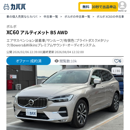
無料
30秒で出品申込
マイページ
車の個人売買ならカババ
>
中古車一覧
>
ボルボの中古車一覧
>
ボルボ XC60の中古車一
ボルボ
XC60
アルティメット B5 AWD
エアサスペンション装着車/サンルーフ/有償色：ブライトダスクメタリッ
ク/Bowers&Wilkinsプレミアムサウンド・オーディオシステム
公開
2026/02/06 22:39:00
|
最終更新
2026/08/04 12:32:00
オファー 成約済
6
閲覧数:
10k
1
/
86