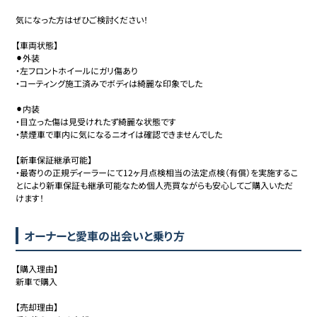
気になった方はぜひご検討ください！

【車両状態】

⚫︎外装

・左フロントホイールにガリ傷あり

・コーティング施工済みでボディは綺麗な印象でした

⚫︎内装

・目立った傷は見受けれたず綺麗な状態です

・禁煙車で車内に気になるニオイは確認できませんでした

【新車保証継承可能】

・最寄りの正規ディーラーにて12ヶ月点検相当の法定点検（有償）を実施するこ
とにより新車保証も継承可能なため個人売買ながらも安心してご購入いただ
けます！
オーナーと愛車の出会いと乗り方
【購入理由】

新車で購入

【売却理由】
