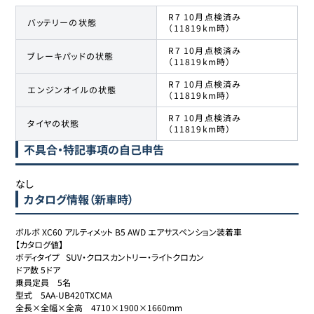
R7 10月点検済み
バッテリーの状態
（11819km時）
R7 10月点検済み
ブレーキパッドの状態
（11819km時）
R7 10月点検済み
エンジンオイルの状態
（11819km時）
R7 10月点検済み
タイヤの状態
（11819km時）
不具合・特記事項の自己申告
なし
カタログ情報（新車時）
ボルボ XC60 アルティメット B5 AWD エアサスペンション装着車

【カタログ値】

ボディタイプ	SUV・クロスカントリー・ライトクロカン

ドア数	5ドア

乗員定員	5名

型式	5AA-UB420TXCMA

全長×全幅×全高	4710×1900×1660mm
