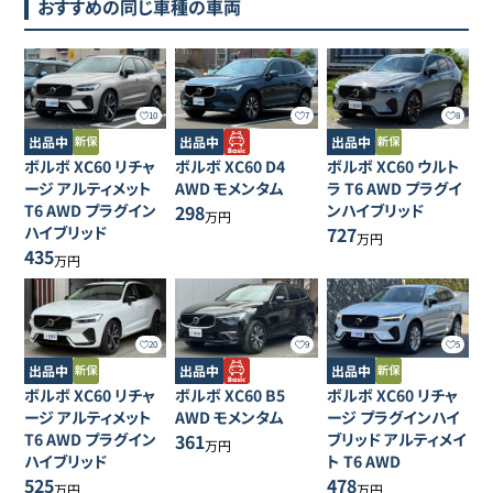
おすすめの同じ車種の車両
10
7
8
出品中
出品中
出品中
ボルボ
XC60
リチャ
ボルボ
XC60
D4
ボルボ
XC60
ウルト
ージ アルティメット
AWD モメンタム
ラ T6 AWD プラグイ
T6 AWD プラグイン
298
ンハイブリッド
万円
ハイブリッド
727
万円
435
万円
20
9
5
出品中
出品中
出品中
ボルボ
XC60
リチャ
ボルボ
XC60
B5
ボルボ
XC60
リチャ
ージ アルティメット
AWD モメンタム
ージ プラグインハイ
T6 AWD プラグイン
361
ブリッド アルティメイ
万円
ハイブリッド
ト T6 AWD
525
478
万円
万円