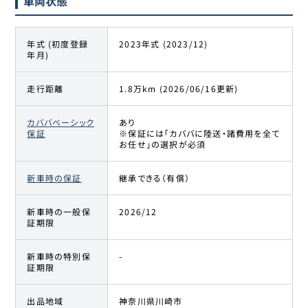
車両状態
年式 (初度登録
2023年式 (2023/12)
年月)
走行距離
1.8万km (2026/06/16更新)
カババベーシック
あり
保証
※保証には「カババに陸送・諸費用を全て
お任せ」の選択が必須
新車時の保証
継承できる（有償）
新車時の一般保
2026/12
証期限
新車時の特別保
-
証期限
出品地域
神奈川県川崎市