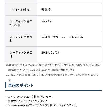
リサイクル料金
預託済
コーティング施工
KeePer
ブランド
コーティング商品
エコダイヤキーパー プレミアム
名
コーティング施工
2024/01/30
日
※車両を利用するために各種手続きをご自身で行う必要があります。その際に
は諸費用が発生します。（名義変更・車庫証明取得、等）
※ご購入される車両によっては、各種税金のお支払いが必要な場合がありま
す。
車両のポイント
・
エアサスペンション装着車/サンルーフ
・
有償色：ブライトダスクメタリック
・
Bowers&Wilkinsプレミアムサウンド・オーディオシステム