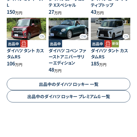
L
テ
Xスペシャル
ティブトップ
150
27
43
万円
万円
万円
5
10
3
出品中
出品中
出品中
ダイハツ
タント
カス
ダイハツ
コペン
ファ
ダイハツ
タント
カス
タムRS
ーストアニバーサリ
タムRS
106
ーエディション
185
万円
万円
48
万円
出品中の
ダイハツ
ロッキー
一覧
出品中の
ダイハツ
ロッキー
プレミアムG
一覧