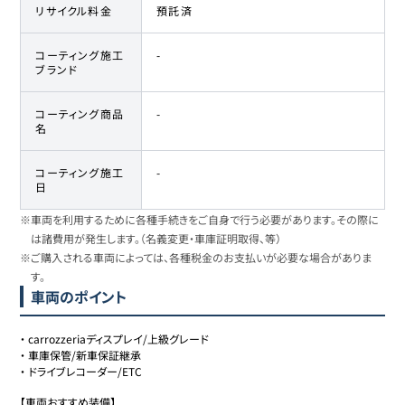
リサイクル料金
預託済
コーティング施工
-
ブランド
コーティング商品
-
名
コーティング施工
-
日
※車両を利用するために各種手続きをご自身で行う必要があります。その際に
は諸費用が発生します。（名義変更・車庫証明取得、等）
※ご購入される車両によっては、各種税金のお支払いが必要な場合がありま
す。
車両のポイント
・
carrozzeriaディスプレイ/上級グレード
・
車庫保管/新車保証継承
・
ドライブレコーダー/ETC
【車両おすすめ装備】
