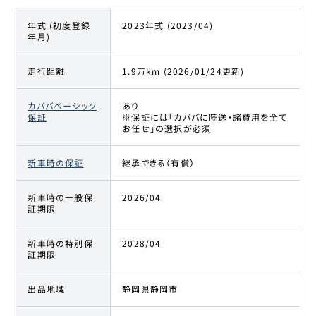
年式 (初度登録
2023年式 (2023/04)
年月)
走行距離
1.9万km (2026/01/24更新)
カババベーシック
あり
保証
※保証には「カババに陸送・諸費用を全て
お任せ」の選択が必須
新車時の保証
継承できる（有償）
新車時の一般保
2026/04
証期限
新車時の特別保
2028/04
証期限
出品地域
静岡県静岡市