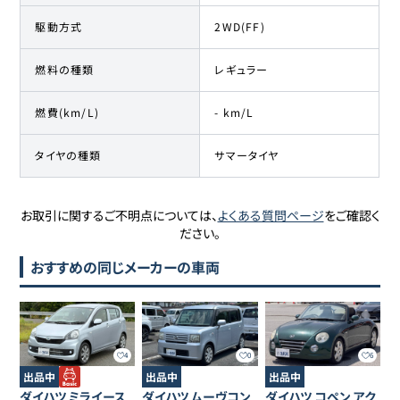
駆動方式
2WD(FF)
燃料の種類
レギュラー
燃費(km/L)
- km/L
タイヤの種類
サマータイヤ
お取引に関するご不明点については、
よくある質問ページ
をご確認く
ださい。
おすすめの同じメーカーの車両
4
0
6
出品中
出品中
出品中
ダイハツ
ミライース
ダイハツ
ムーヴコン
ダイハツ
コペン
アク