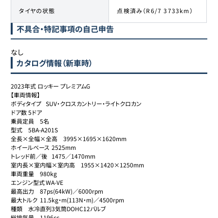
タイヤの状態
点検済み（R6/7 3733km）
不具合・特記事項の自己申告
なし
カタログ情報（新車時）
2023年式 ロッキー プレミアムG

【車両情報】

ボディタイプ	SUV・クロスカントリー・ライトクロカン

ドア数	5ドア

乗員定員	5名

型式	5BA-A201S

全長×全幅×全高	3995×1695×1620mm

ホイールベース	2525mm

トレッド前／後	1475／1470mm

室内長×室内幅×室内高	1955×1420×1250mm

車両重量	980kg

エンジン型式	WA-VE

最高出力	87ps(64kW)／6000rpm

最大トルク	11.5kg・m(113N・m)／4500rpm

種類	水冷直列3気筒DOHC12バルブ

総排気量	1196cc
