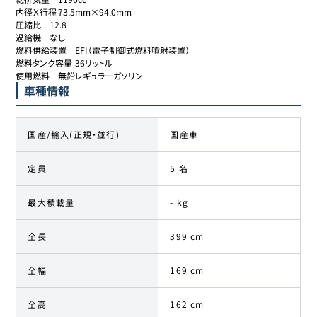
内径Ｘ行程	73.5mm×94.0mm

圧縮比	12.8

過給機	なし

燃料供給装置	EFI（電子制御式燃料噴射装置）

燃料タンク容量	36リットル

使用燃料	無鉛レギュラーガソリン
車種情報
国産/輸入(正規・並行)
国産車
定員
5 名
最大積載量
- kg
全長
399 cm
全幅
169 cm
全高
162 cm