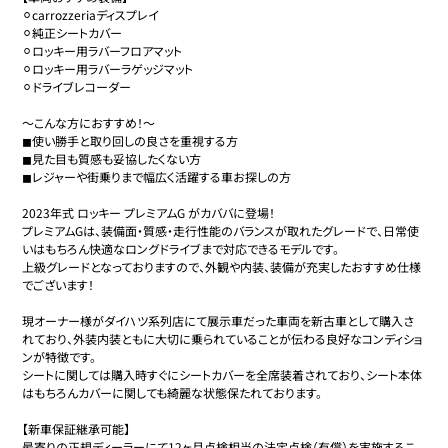
⚪︎carrozzeriaディスプレイ

⚪︎純正シートカバー

⚪︎ロッキー用ラバーフロアマット

⚪︎ロッキー用ラバーラゲッジマット

⚪︎ドライブレコーダー

〜こんな方におすすめ！〜

◼︎使い勝手と取り回しの良さを重視する方

◼︎見た目も質感も妥協したくない方

◼︎レジャーや街乗りまで幅広く活躍する車お探しの方

2023年式 ロッキー プレミアムG がカババに登場！

プレミアムGは、装備面・質感・走行性能のバランスが取れたグレードで、日常使
いはもちろん快適なロングドライブまで対応できるモデルです。 

上級グレードとなっておりますので、外観や内装、装備が充実したおすすめ仕様
でございます！

現オーナー様がダイハツ系列店にて展示車だった車両を新古車として購入さ
れており、外装内装ともに大切に乗られていることが伝わる良好なコンディショ
ンが特徴です。

シートに関しては購入時すぐにシートカバーを全席装着されており、シート本体
はもちろんカバーに関しても綺麗な状態保たれております。

【新車保証継承可能】

最寄りの正規ディーラーにて12ヶ月点検相当の法定点検（有償）を実施するこ