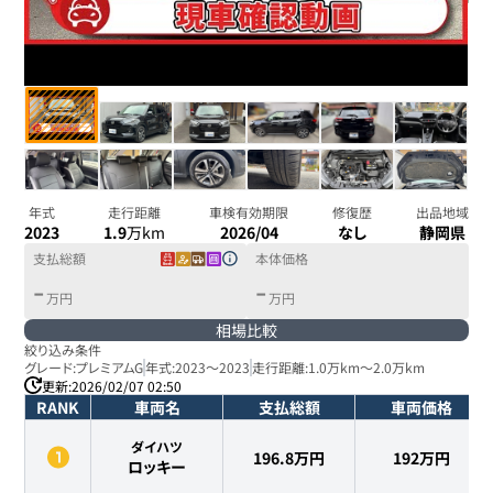
年式
走行距離
車検有効期限
修復歴
出品地域
2023
1.9
万km
2026/04
なし
静岡県
支払総額
本体価格
-
-
万円
万円
相場比較
絞り込み条件
グレード:
プレミアムG
年式:
2023
～
2023
走行距離:
1.0万km
～
2.0万km
更新:
2026/02/07 02:50
RANK
車両名
支払総額
車両価格
ダイハツ
196.8万円
192
万円
ロッキー