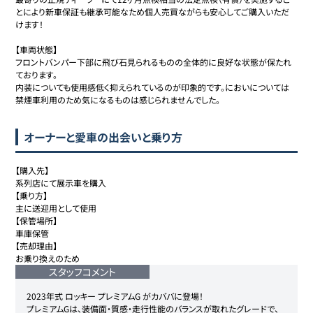
とにより新車保証も継承可能なため個人売買ながらも安心してご購入いただ
けます！

【車両状態】

フロントバンパー下部に飛び石見られるものの全体的に良好な状態が保たれ
ております。

内装についても使用感低く抑えられているのが印象的です。においについては
禁煙車利用のため気になるものは感じられませんでした。
オーナーと愛車の出会いと乗り方
【購入先】

系列店にて展示車を購入

【乗り方】

主に送迎用として使用

【保管場所】

車庫保管

【売却理由】

お乗り換えのため
スタッフコメント
2023年式 ロッキー プレミアムG がカババに登場！

プレミアムGは、装備面・質感・走行性能のバランスが取れたグレードで、