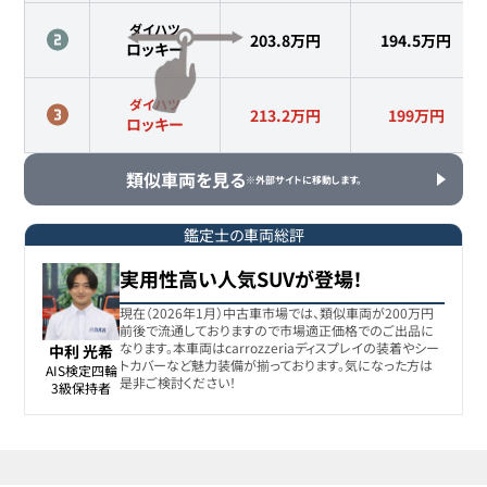
ダイハツ
203.8万円
194.5
万円
ロッキー
ダイハツ
213.2万円
199
万円
ロッキー
類似車両を見る
※外部サイトに移動します。
鑑定士の車両総評
実用性高い人気SUVが登場！
現在（2026年1月）中古車市場では、類似車両が200万円
前後で流通しておりますので市場適正価格でのご出品に
なります。本車両はcarrozzeriaディスプレイの装着やシー
中利 光希
トカバーなど魅力装備が揃っております。気になった方は
AIS検定四輪

是非ご検討ください！
3級保持者