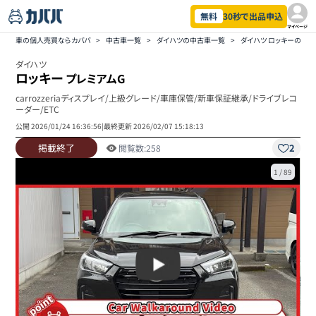
無料
30秒で出品申込
マイページ
車の個人売買ならカババ
>
中古車一覧
>
ダイハツの中古車一覧
>
ダイハツ ロッキーの中
ダイハツ
ロッキー
プレミアムG
carrozzeriaディスプレイ/上級グレード/車庫保管/新車保証継承/ドライブレコ
ーダー/ETC
公開
2026/01/24 16:36:56
|
最終更新
2026/02/07 15:18:13
掲載終了
2
閲覧数:
258
1
/
89