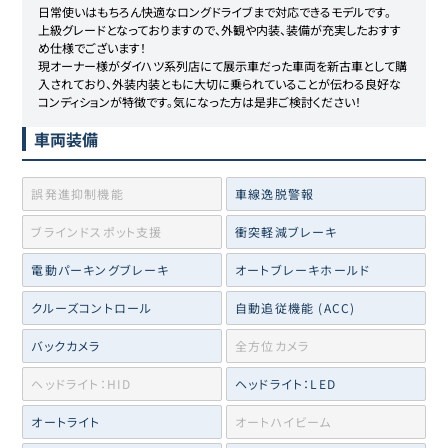
日常使いはもちろん快適なロングドライブまで対応できるモデルです。 

上級グレードとなっておりますので、外観や内装、装備が充実したおすす
め仕様でございます！

現オーナー様がダイハツ系列店にて展示車だった車両を新古車として購
入されており、外装内装ともに大切に乗られていることが伝わる良好な
コンディションが特徴です。気になった方は是非ご検討ください！
車両装備
誤発進抑制機能
車線逸脱警報
ブラインドスポット支援
衝突軽減ブレーキ
電動パーキングブレーキ
オートブレーキホールド
クルーズコントロール
自動追従機能 (ACC)
バックカメラ
全方位カメラ
ヘッドライト：HID
ヘッドライト：LED
オートライト
オートハイビーム