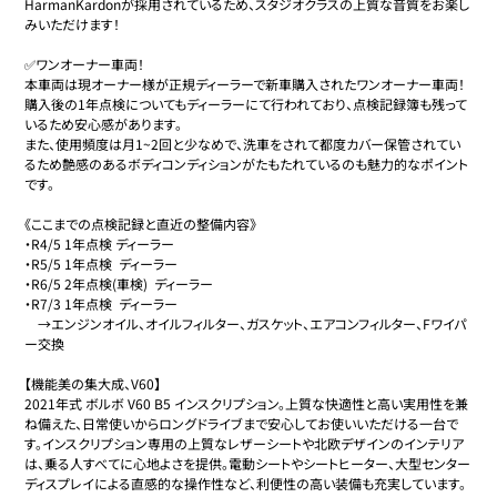
HarmanKardonが採用されているため、スタジオクラスの上質な音質をお楽し
みいただけます！

✅ワンオーナー車両！

本車両は現オーナー様が正規ディーラーで新車購入されたワンオーナー車両！
購入後の1年点検についてもディーラーにて行われており、点検記録簿も残って
いるため安心感があります。

また、使用頻度は月1~2回と少なめで、洗車をされて都度カバー保管されてい
るため艶感のあるボディコンディションがたもたれているのも魅力的なポイント
です。

《ここまでの点検記録と直近の整備内容》

・R4/5 1年点検 ディーラー

・R5/5 1年点検  ディーラー

・R6/5 2年点検(車検)  ディーラー

・R7/3 1年点検  ディーラー

    →エンジンオイル、オイルフィルター、ガスケット、エアコンフィルター、Fワイパ
ー交換

【機能美の集大成、V60】

2021年式 ボルボ V60 B5 インスクリプション。上質な快適性と高い実用性を兼
ね備えた、日常使いからロングドライブまで安心してお使いいただける一台で
す。インスクリプション専用の上質なレザーシートや北欧デザインのインテリア
は、乗る人すべてに心地よさを提供。電動シートやシートヒーター、大型センター
ディスプレイによる直感的な操作性など、利便性の高い装備も充実しています。