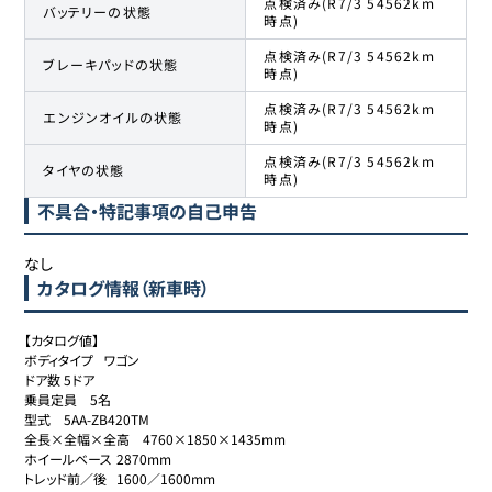
点検済み(R7/3 54562km
バッテリーの状態
時点)
点検済み(R7/3 54562km
ブレーキパッドの状態
時点)
点検済み(R7/3 54562km
エンジンオイルの状態
時点)
点検済み(R7/3 54562km
タイヤの状態
時点)
不具合・特記事項の自己申告
なし
カタログ情報（新車時）
【カタログ値】

ボディタイプ	ワゴン

ドア数	5ドア

乗員定員	5名

型式	5AA-ZB420TM

全長×全幅×全高	4760×1850×1435mm

ホイールベース	2870mm

トレッド前／後	1600／1600mm
