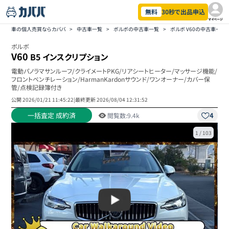
無料
30秒で出品申込
マイページ
車の個人売買ならカババ
>
中古車一覧
>
ボルボの中古車一覧
>
ボルボ V60の中古車一覧
ボルボ
V60
B5 インスクリプション
電動パノラマサンルーフ/クライメートPKG/リアシートヒーター/マッサージ機能/
フロントベンチレーション/HarmanKardonサウンド/ワンオーナー/カバー保
管/点検記録簿付き
公開
2026/01/21 11:45:22
|
最終更新
2026/08/04 12:31:52
一括査定 成約済
4
閲覧数:
9.4k
1
/
103