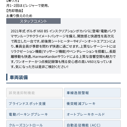
【乗り方】

月1~2回ほどレジャーで使用。

【売却理由】

お乗り換えのため
スタッフコメント
2021年式 ボルボ V60 B5 インスクリプションがカババに登場！電動パノラ
マサンルーフやクライメートパッケージを備え、開放感と快適性を高次元
で両立した一台です。前後席シートヒーターや4ゾーンオートエアコンによ
り、乗員全員が季節を問わず快適に過ごせます。上質なレザーシートには
リラクゼーション機能(マッサージ機能)やベンチレーションを搭載し、長距
離移動も快適。HarmanKardonサウンドによる上質な音響空間も魅力で
す。ワンオーナーかつ点検記録簿も残る安心感の高いV60となっていま
す。気になった方は是非ご検討ください！
車両装備
誤発進抑制機能
車線逸脱警報
ブラインドスポット支援
衝突軽減ブレーキ
電動パーキングブレーキ
オートブレーキホールド
クルーズコントロール
自動追従機能 (ACC)