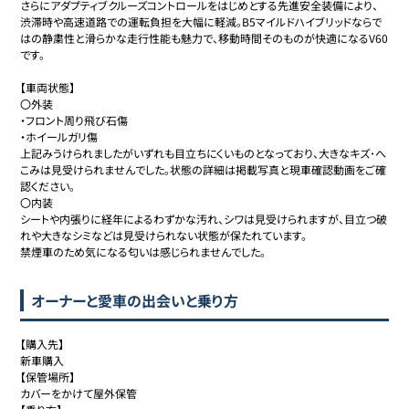
さらにアダプティブクルーズコントロールをはじめとする先進安全装備により、
渋滞時や高速道路での運転負担を大幅に軽減。B5マイルドハイブリッドならで
はの静粛性と滑らかな走行性能も魅力で、移動時間そのものが快適になるV60
です。

【車両状態】

〇外装

・フロント周り飛び石傷

・ホイールガリ傷

上記みうけられましたがいずれも目立ちにくいものとなっており、大きなキズ･へ
こみは見受けられませんでした。状態の詳細は掲載写真と現車確認動画をご確
認ください。

〇内装

シートや内張りに経年によるわずかな汚れ、シワは見受けられますが、目立つ破
れや大きなシミなどは見受けられない状態が保たれています。

禁煙車のため気になる匂いは感じられませんでした。
オーナーと愛車の出会いと乗り方
【購入先】

新車購入

【保管場所】

カバーをかけて屋外保管
