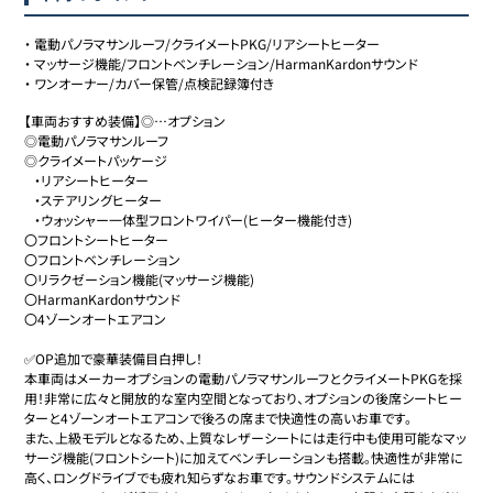
・
電動パノラマサンルーフ/クライメートPKG/リアシートヒーター
・
マッサージ機能/フロントベンチレーション/HarmanKardonサウンド
・
ワンオーナー/カバー保管/点検記録簿付き
【車両おすすめ装備】◎…オプション

◎電動パノラマサンルーフ

◎クライメートパッケージ

   ・リアシートヒーター

   ・ステアリングヒーター

   ・ウォッシャー一体型フロントワイパー(ヒーター機能付き)

〇フロントシートヒーター

〇フロントベンチレーション

〇リラクゼーション機能(マッサージ機能)

〇HarmanKardonサウンド

〇4ゾーンオートエアコン

✅OP追加で豪華装備目白押し！

本車両はメーカーオプションの電動パノラマサンルーフとクライメートPKGを採
用！非常に広々と開放的な室内空間となっており、オプションの後席シートヒー
ターと4ゾーンオートエアコンで後ろの席まで快適性の高いお車です。

また、上級モデルとなるため、上質なレザーシートには走行中も使用可能なマッ
サージ機能(フロントシート)に加えてベンチレーションも搭載。快適性が非常に
高く、ロングドライブでも疲れ知らずなお車です。サウンドシステムには