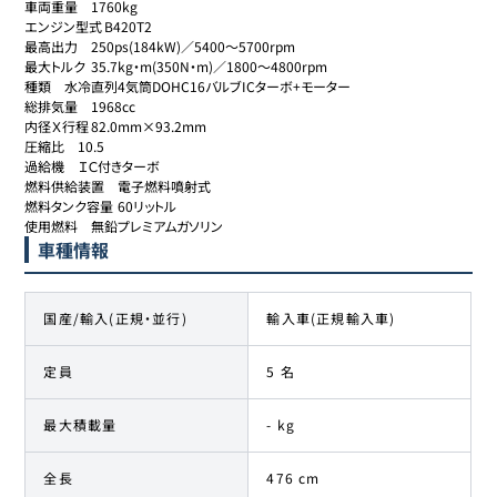
車両重量	1760kg

エンジン型式	B420T2

最高出力	250ps(184kW)／5400～5700rpm

最大トルク	35.7kg・m(350N・m)／1800～4800rpm

種類	水冷直列4気筒DOHC16バルブICターボ+モーター

総排気量	1968cc

内径Ｘ行程	82.0mm×93.2mm

圧縮比	10.5

過給機	ＩＣ付きターボ

燃料供給装置	電子燃料噴射式

燃料タンク容量	60リットル

使用燃料	無鉛プレミアムガソリン
車種情報
国産/輸入(正規・並行)
輸入車(正規輸入車)
定員
5 名
最大積載量
- kg
全長
476 cm