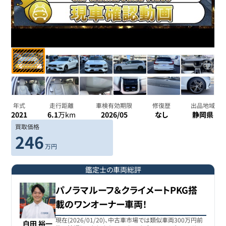
年式
走行距離
車検有効期限
修復歴
出品地域
2021
6.1
万km
2026/05
なし
静岡県
買取価格
246
万円
鑑定士の車両総評
パノラマルーフ＆クライメートPKG搭
載のワンオーナー車両！
現在(2026/01/20)、中古車市場では類似車両300万円前
白田 裕一