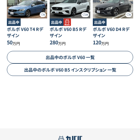
8
24
8
出品中
出品中
出品中
ボルボ
V60
T4 Rデ
ボルボ
V60
B5 Rデ
ボルボ
V60
D4 Rデ
ザイン
ザイン
ザイン
50
280
120
万円
万円
万円
出品中の
ボルボ
V60
一覧
出品中の
ボルボ
V60
B5 インスクリプション
一覧