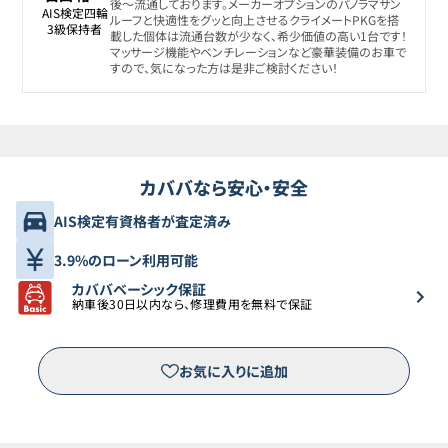
後〜流通しております。メーカーオプションのパノラマサン
AIS検定四輪

ルーフと快適性をグッと向上させるクライメートPKGを搭
3級保持者
載した個体は流通台数が少なく、希少価値の高い1台です！
マッサージ機能やベンチレーションなど豪華装備のお車で
すので、気になった方は是非ご検討ください！
カババなら安心・安全
AIS検定有資格者が査定済み
3.9%のローン利用可能
カババベーシック保証
納車後30日以内なら、修理費用を無料で保証
お気に入りに追加