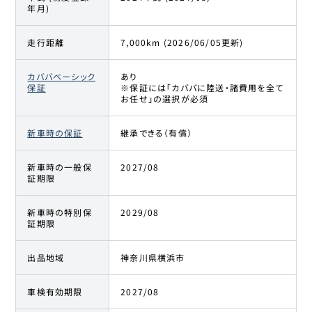
年月)
走行距離
7,000km (2026/06/05更新)
カババベーシック
あり
保証
※保証には「カババに陸送・諸費用を全て
お任せ」の選択が必須
新車時の保証
継承できる（有償）
新車時の一般保
2027/08
証期限
新車時の特別保
2029/08
証期限
出品地域
神奈川県横浜市
車検有効期限
2027/08