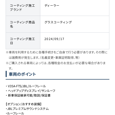
コーティング施工
ディーラー
ブランド
コーティング商品
グラスコーティング
名
コーティング施工
2024/09/17
日
※車両を利用するために各種手続きをご自身で行う必要があります。その際に
は諸費用が発生します。（名義変更・車庫証明取得、等）
※ご購入される車両によっては、各種税金のお支払いが必要な場合がありま
す。
車両のポイント
・
V35A-FTS/JBL/ルーフレール
・
ヘッドアップディスプレイ/サンルーフ
・
新車保証継承可能/取説/保証書
【オプション/おすすめ装備】

・JBLプレミアムサウンドシステム

・ルーフレール
