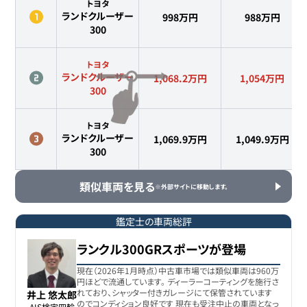
トヨタ
ランドクルーザー
998万円
988
万円
300
トヨタ
ランドクルーザー
1,068.2万円
1,054
万円
300
トヨタ
ランドクルーザー
1,069.9万円
1,049.9
万円
300
類似車両を見る
※外部サイトに移動します。
鑑定士の車両総評
ランクル300GRスポーツが登場
現在（2026年1月時点）中古車市場では類似車両は960万
円ほどで流通しています。 ディーラーコーティングを施行さ
れており、シャッター付きガレージにて保管されています
井上 悠太郎
のでコンディション良好です 現在も受注中止の車両となっ
AIS検定四輪
