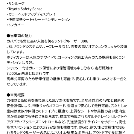
・サンルーフ

・Toyota Safety Sense

・カラーヘッドアップディスプレイ

・快適温熱シート+シートベンチレーション

・トノカバー

●当車両の魅力

カババでも常に高い人気を誇るランドクルーザー300。

JBLサウンドシステムやルーフレールなど、需要の高いオプションをしっかり装備
しています。

ボディカラーは人気のホワイトで、コーティング施工済みのため艶感も良くコン
ディションは良好。

シャッター付きガレージ保管により保管環境も申し分なく、走行距離は
7,000km未満と低走行です。

高年式車両のため新車保証の継承も可能で、安心してお乗りいただける一台と
なっています。

●車両概要

力強さと高級感を兼ね備えたSUVの代表格です。全地形対応の4WDと最新の
安全装備により、街乗りからオフロード、雪道まで安心して走行可能。広々とした
室内は家族や仲間とのドライブに最適で、上質なシートや静粛性の高い室内空
間が長距離でも快適さを保ちます。標準で搭載されたマルチテレインセレクトや
アダプティブクルーズコントロールなど、先進装備がドライバーをサポート。高性
能サスペンションにより走行安定性も抜群です。さらに、耐久性と信頼性で知ら
れるランドクルーザーの名にふさわしい堅牢なボディは、アウトドアや長距離ド