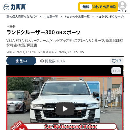
無料
30秒で出品申込
マイページ
車の個人売買ならカババ
>
中古車一覧
>
トヨタの中古車一覧
>
トヨタ ランドクルーザー3
トヨタ
ランドクルーザー300
GRスポーツ
V35A-FTS/JBL/ルーフレール/ヘッドアップディスプレイ/サンルーフ/新車保証継
承可能/取説/保証書
公開
2026/01/17 17:48:57
|
最終更新
2026/07/22 01:56:05
出品中
17
閲覧数:
16.6k
1
/
96