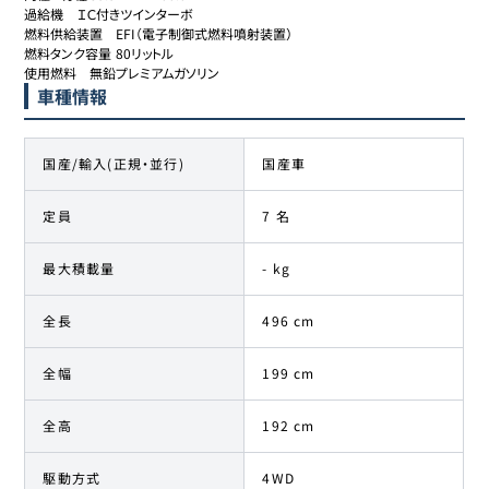
過給機	ＩＣ付きツインターボ

燃料供給装置	EFI（電子制御式燃料噴射装置）

燃料タンク容量	80リットル

使用燃料	無鉛プレミアムガソリン
車種情報
国産/輸入(正規・並行)
国産車
定員
7 名
最大積載量
- kg
全長
496 cm
全幅
199 cm
全高
192 cm
駆動方式
4WD