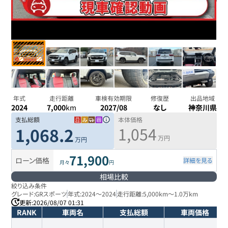
年式
走行距離
車検有効期限
修復歴
出品地域
2024
7,000
km
2027/08
なし
神奈川県
支払総額
本体価格
1,054
1,068.2
万円
万円
71,900
ローン価格
詳細を見る
月々
円
相場比較
絞り込み条件
グレード:
GRスポーツ
年式:
2024
～
2024
走行距離:
5,000km
～
1.0万km
更新:
2026/08/07 01:31
RANK
車両名
支払総額
車両価格