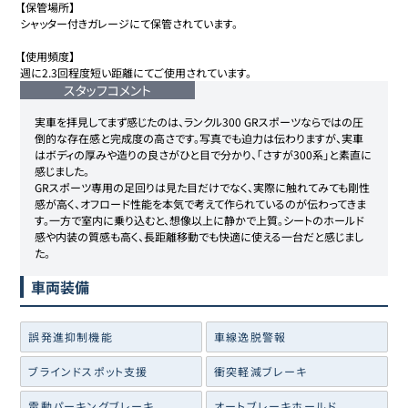
【保管場所】

シャッター付きガレージにて保管されています。

【使用頻度】

週に2.3回程度短い距離にてご使用されています。
スタッフコメント
実車を拝見してまず感じたのは、ランクル300 GRスポーツならではの圧
倒的な存在感と完成度の高さです。写真でも迫力は伝わりますが、実車
はボディの厚みや造りの良さがひと目で分かり、「さすが300系」と素直に
感じました。

GRスポーツ専用の足回りは見た目だけでなく、実際に触れてみても剛性
感が高く、オフロード性能を本気で考えて作られているのが伝わってきま
す。一方で室内に乗り込むと、想像以上に静かで上質。シートのホールド
感や内装の質感も高く、長距離移動でも快適に使える一台だと感じまし
た。
車両装備
誤発進抑制機能
車線逸脱警報
ブラインドスポット支援
衝突軽減ブレーキ
電動パーキングブレーキ
オートブレーキホールド