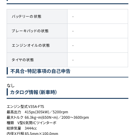
バッテリーの状態
-
ブレーキパッドの状態
-
エンジンオイルの状態
-
タイヤの状態
-
不具合・特記事項の自己申告
なし
カタログ情報（新車時）
エンジン型式	V35A-FTS

最高出力	415ps(305kW)／5200rpm

最大トルク	66.3kg・m(650N・m)／2000～3600rpm

種類	V型6気筒ICツインターボ

総排気量	3444cc

内径Ｘ行程	85.5mm×100.0mm
