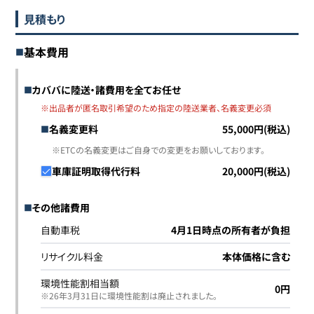
見積もり
基本費用
カババに陸送・諸費用を全てお任せ
※出品者が匿名取引希望のため指定の陸送業者、名義変更必須
名義変更料
55,000円(税込)
※ETCの名義変更はご自身での変更をお願いしております。
車庫証明取得代行料
20,000円(税込)
その他諸費用
自動車税
4月1日時点の所有者が負担
リサイクル料金
本体価格に含む
環境性能割相当額
0円
※26年3月31日に環境性能割は廃止されました｡