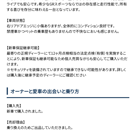
ライブでも安心です。希少なGRスポーツならではの存在感と走行性能で、所有
する喜びを存分に味わえる一台となっています。

【車両状態】

右リアドアエッジに小傷ありますが、全体的にコンディション良好です。

禁煙車かつペットの乗車歴もありませんので不快なにおいも感じません。

【新車保証継承可能】

最寄りの正規ディーラーにて12ヶ月点検相当の法定点検（有償）を実施するこ
とにより、新車保証も継承可能なため個人売買ながらも安心してご購入いただ
けます。

※セキュリティを装備されていますので継承できない可能性があります。詳しく
は購入後に継承予定のディーラーにご確認ください
オーナーと愛車の出会いと乗り方
【購入先】

新車で購入されました。

【売却理由】

乗り換えのためご出品していただきました。
