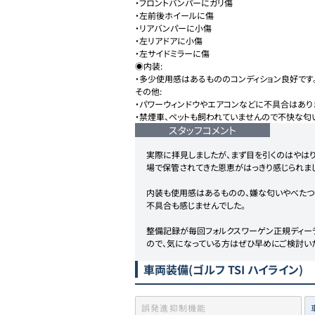
・フロントバンパーにガリ傷

・左前後ホイールに傷

・リアバンパーに小傷

・左リアドアに小傷

・左サイドミラーに傷

◉内装:

・多少使用感はあるもののコンディション良好です。
その他:

・パワーウィンドウやエアコンなどに不具合はありま
・禁煙車、ペットも飼われていませんので不快な匂
スタッフコメント
実際に拝見しましたが、まず目を引くのはやは
場で保管されてきた恩恵がはっきり感じられま
内装も使用感はあるものの、嫌な匂いやべたつ
不具合も感じませんでした。

整備記録が毎回フォルクスワーゲン正規ディー
ので、気になっている方はぜひ早めにご検討い
車両装備
(ゴルフ TSI ハイライン)
誤発進抑制機能