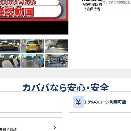
ていますので買取に近
AIS検定四輪

3級保持者
カババなら安心・安全
3.9%のローン利用可能
を無料で保証