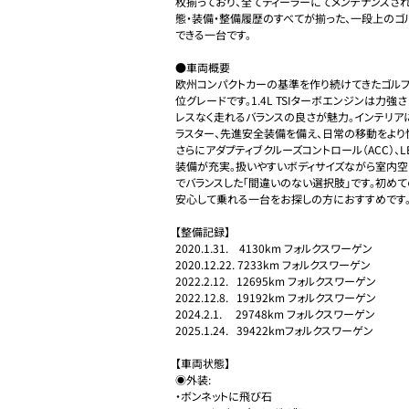
枚揃っており、全てディーラーにてメンテナンスさ
態・装備・整備履歴のすべてが揃った、一段上のゴ
できる一台です。

●車両概要

欧州コンパクトカーの基準を作り続けてきたゴル
位グレードです。1.4L TSIターボエンジンは力
レスなく走れるバランスの良さが魅力。インテリア
ラスター、先進安全装備を備え、日常の移動をより
さらにアダプティブクルーズコントロール（ACC）、
装備が充実。扱いやすいボディサイズながら室内空
でバランスした「間違いのない選択肢」です。初め
安心して乗れる一台をお探しの方におすすめです。
【整備記録】

2020.1.31.    4130km フォルクスワーゲン

2020.12.22. 7233km フォルクスワーゲン

2022.2.12.   12695km フォルクスワーゲン

2022.12.8.   19192km フォルクスワーゲン

2024.2.1.     29748km フォルクスワーゲン

2025.1.24.   39422kmフォルクスワーゲン

【車両状態】

◉外装:

・ボンネットに飛び石
