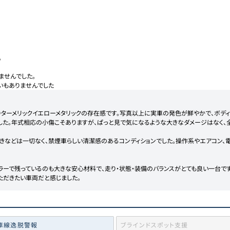


せんでした。

いもありませんでした
りターメリックイエローメタリックの存在感です。写真以上に実車の発色が鮮やかで、ボデ
した。年式相応の小傷こそありますが、ぱっと見で気になるような大きなダメージはなく、
きなどは一切なく、禁煙車らしい清潔感のあるコンディションでした。操作系やエアコン、
ラーで残っているのも大きな安心材料で、走り・状態・装備のバランスがとても良い一台で
ただきたい車両だと感じました。
車線逸脱警報
ブラインドスポット支援