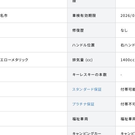
限
名市
車検有効期限
2026/0
修復歴
なし
ハンドル位置
右ハン
イエローメタリック
排気量 (cc)
1400cc
キーレスキーの本数
-
スタンダード保証
付帯可
プラチナ保証
付帯不
福祉車両
福祉車
キャンピングカー
キャン