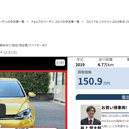
ワーゲンの中古車一覧
>
フォルクスワーゲン ゴルフの中古車一覧
>
ゴルフ TSI ハイライン 2019年式 1
簿複数枚あり/取説/保証書/スペアキーあり
4 12:31:31
年式
走行距離
1
/
97
2019
4.7
万km
買取価格
150.9
万円
鑑
お買い得車両！
現在（2025年12月
の6万kmの個体が1
も短いことを考慮する
井上 悠太郎