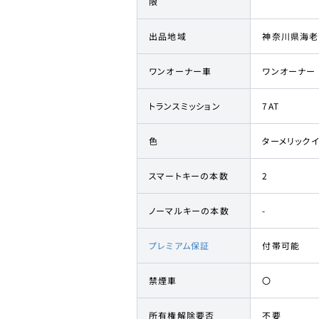
限
出品地域
神奈川県海老
ワンオーナー車
ワンオーナー
トランスミッション
7AT
色
ターメリック
スマートキーの本数
2
ノーマルキーの本数
-
プレミアム保証
付帯可能
禁煙車
〇
所有権解除要否
不要