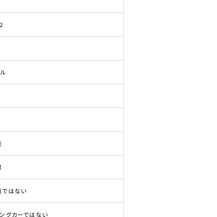
2
ドル
能
可
両ではない
ピングカーではない