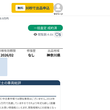
30秒で出品申込
無料
マイページ
50.9万円
一括査定 成約済
5
閲覧数:
4.6k
車検有効期限
修復歴
出品地域
2026/02
なし
神奈川県
定士の車両総評
時点）中古車市場では類似車両はございません。2018年
45万円で流通していますのでそれより年式も新しく距離
とお買い得価格といえます。買取相場も130前後となっ