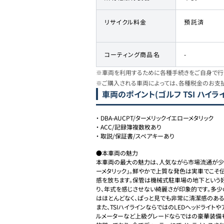
リサイクル料金
預託済
コーティング商品名
-
※車両を利用するために各種手続きをご自身で行う
※ご購入される車両によっては、各種税金のお支
車両のポイント
(ゴルフ TSI ハイラ
・
DBA-AUCPT/ターメリックイエローメタリック
・
ACC/記録簿複数枚あり
・
取説/保証書/スペアキーあり
●本車両の魅力

本車両の最大の魅力は、人気ながら市場流通が少
ーメタリック」。鮮やかで上質な発色は実車でこそ
感を放ちます。保管は機械式駐車場の地下という好
り、年式を感じさせない綺麗さが印象的です。多少
はほとんどなく、ぱっと見でも非常に清潔感のあるコ
また、TSIハイラインならではのLEDヘッドライト
ルメーターなど上級グレードならではの豪華装備