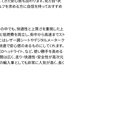
れてきた安心感も加わります。見た目・状
ルフを求める方に自信を持っておすすめ
フの中でも、快適性と上質さを重視した上
強さと低燃費を両立し、街中から高速までスト
にはレザー調シートやデジタルメーターク
快適で安心感のあるものにしてくれます。
LEDヘッドライト、など、使い勝手を高める
間は広く、走り・快適性・安全性が高次元
ての輸入車としても非常に人気が高く、長く

