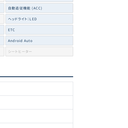
自動追従機能 (ACC)
ヘッドライト：LED
ETC
Android Auto
シートヒーター