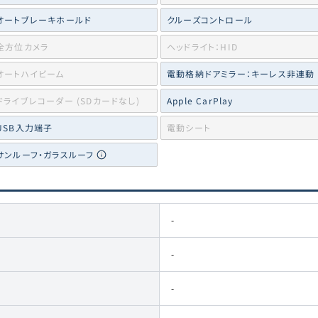
オートブレーキホールド
クルーズコントロール
全方位カメラ
ヘッドライト：HID
オートハイビーム
電動格納ドアミラー：キーレス非連動
ドライブレコーダー (SDカードなし)
Apple CarPlay
USB入力端子
電動シート
サンルーフ・ガラスルーフ
-
-
-