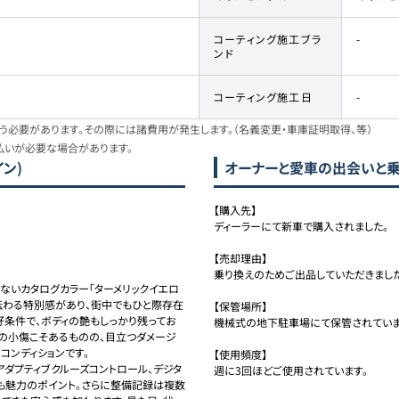
コーティング施工ブラ
-
ンド
コーティング施工日
-
必要があります。その際には諸費用が発生します。（名義変更・車庫証明取得、等）
払いが必要な場合があります。
イン)
オーナーと愛車の出会いと
【購入先】

ディーラーにて新車で購入されました。

【売却理由】

乗り換えのためご出品していただきました。
ないカタログカラー「ターメリックイエロ
伝わる特別感があり、街中でもひと際存在
【保管場所】

条件で、ボディの艶もしっかり残ってお
機械式の地下駐車場にて保管されています
の小傷こそあるものの、目立つダメージ
ンディションです。

【使用頻度】

やアダプティブクルーズコントロール、デジタ
週に3回ほどご使用されています。
も魅力のポイント。さらに整備記録は複数