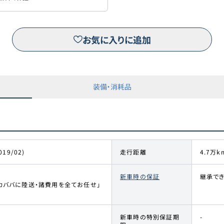
お気に入りに追加
装備・消耗品
019/02)
走行距離
4.7万k
新車時の保証
継承で
カババに陸送・諸費用を全てお任せ」
新車時の特別保証期
-