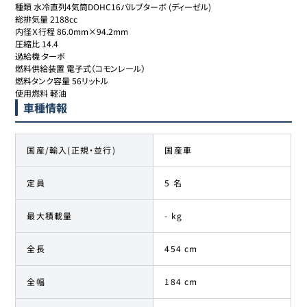
種類 水冷直列4気筒DOHC16バルブターボ (ディーゼル)

総排気量 2188cc

内径Ｘ行程 86.0mm×94.2mm

圧縮比 14.4

過給機 ターボ

燃料供給装置 電子式（コモンレール）

燃料タンク容量 56リットル

使用燃料 軽油
車種情報
国産/輸入(正規・並行)
国産車
定員
5 名
最大積載量
- kg
全長
454 cm
全幅
184 cm