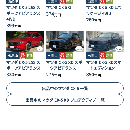
出品中
出品中
出品中
マツダ
CX-5
25S ス
マツダ
CX-5
G
マツダ
CX-5
XD Lパ
ポーツアピアランス
374
ッケージ 4WD
万円
4WD
260
万円
399
万円
11
20
4
出品中
出品中
出品中
マツダ
CX-5
XD スポ
マツダ
CX-5
XDスマ
マツダ
CX-5
25S ス
ーツアピアランス
ートエディション
ポーツアピアランス
275
350
330
万円
万円
万円
出品中の
マツダ
CX-5
一覧
出品中の
マツダ
CX-5
XD プロアクティブ
一覧