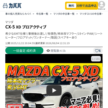
無料
30秒で出品申込
マイページ
車の個人売買ならカババ
>
中古車一覧
>
マツダの中古車一覧
>
マツダ CX-5の中古車一覧
マツダ
CX-5
XD プロアクティブ
希少な6MT仕様！/車検後お渡し！/有償色/柿本改マフラー/19インチAW/シート
ヒーター/フロアマット/ワンオーナー/取説/スペアキーあり
公開
2025/11/22 20:04:59
|
最終更新
2026/08/04 12:31:19
一括査定 成約済
6
閲覧数:
4.5k
1
/
131