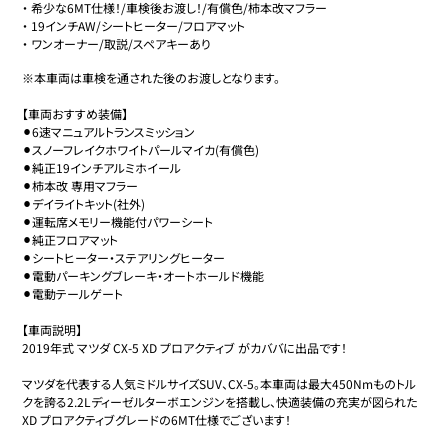
・
希少な6MT仕様！/車検後お渡し！/有償色/柿本改マフラー
・
19インチAW/シートヒーター/フロアマット
・
ワンオーナー/取説/スペアキーあり
※本車両は車検を通された後のお渡しとなります。

【車両おすすめ装備】

⚫︎6速マニュアルトランスミッション

⚫︎スノーフレイクホワイトパールマイカ(有償色)

⚫︎純正19インチアルミホイール

⚫︎柿本改 専用マフラー

⚫︎デイライトキット(社外)

⚫︎運転席メモリー機能付パワーシート

⚫︎純正フロアマット

⚫︎シートヒーター・ステアリングヒーター

⚫︎電動パーキングブレーキ・オートホールド機能

⚫︎電動テールゲート

【車両説明】

2019年式 マツダ CX-5 XD プロアクティブ がカババに出品です！

マツダを代表する人気ミドルサイズSUV、CX-5。本車両は最大450Nmものトル
クを誇る2.2Lディーゼルターボエンジンを搭載し、快適装備の充実が図られた
XD プロアクティブグレードの6MT仕様でございます！
