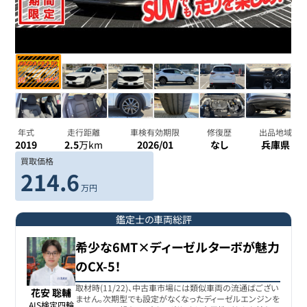
年式
走行距離
車検有効期限
修復歴
出品地域
2019
2.5
万km
2026/01
なし
兵庫県
買取価格
214.6
万円
鑑定士の車両総評
希少な6MT×ディーゼルターボが魅力
のCX-5！
取材時(11/22)、中古車市場には類似車両の流通ばござい
花安 聡輔
ません。次期型でも設定がなくなったディーゼルエンジンを
AIS検定四輪
