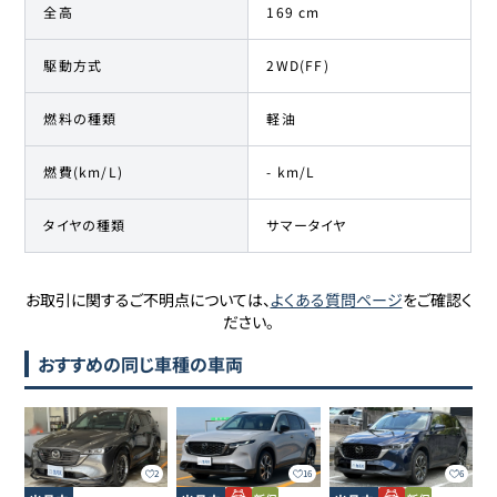
全高
169 cm
駆動方式
2WD(FF)
燃料の種類
軽油
燃費(km/L)
- km/L
タイヤの種類
サマータイヤ
お取引に関するご不明点については、
よくある質問ページ
をご確認く
ださい。
おすすめの同じ車種の車両
2
16
6