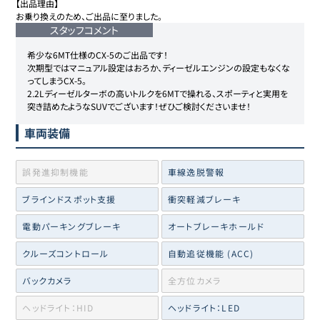
【出品理由】

お乗り換えのため、ご出品に至りました。
スタッフコメント
希少な6MT仕様のCX-5のご出品です！

次期型ではマニュアル設定はおろか、ディーゼルエンジンの設定もなくな
ってしまうCX-5。

2.2Lディーゼルターボの高いトルクを6MTで操れる、スポーティと実用を
突き詰めたようなSUVでございます！ぜひご検討くださいませ！
車両装備
誤発進抑制機能
車線逸脱警報
ブラインドスポット支援
衝突軽減ブレーキ
電動パーキングブレーキ
オートブレーキホールド
クルーズコントロール
自動追従機能 (ACC)
バックカメラ
全方位カメラ
ヘッドライト：HID
ヘッドライト：LED