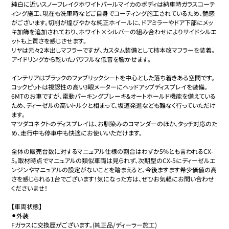
純白に近いスノーフレイクホワイトパールマイカのボディは納車時ガラスコーテ
ィング施工、現在も洗車時などご自身でコーティング施工されているため、艶感
がございます。切削が煌びやかな純正ホイールに、ドアミラーやドア下部にメッ
キ加飾を追加されており、ホワイト×シルバーの組み合わせによりサイドシルエ
ットも上質さを感じさせます。

リヤは元々2本出しマフラーですが、カスタム装備として柿本改マフラーを装着。
アイドリングから乾いたパワフルな低音を響かせます。

インテリアはブラックのファブリックシートを中心とした落ち着きある空間です。
コックピットは視認性の高い3眼メーターにヘッドアップディスプレイを装備。
6MTのお車ですが、電動パーキングブレーキ&オートホールド機能を備えている
ため、ディーゼルの高いトルクと相まって、坂道発進なども難なく行っていただけ
ます。

マツダコネクトのディスプレイは、お馴染みのコマンダーのほか、タッチ対応のた
め、走行中も停車中も快適にお使いいただけます。

全体の販売台数に対するマニュアル仕様の割合はわずか5%とも言われるCX-
5。取材時点でマニュアルの類似車両は見られず、次期型のCX-5にディーゼルエ
ンジンやマニュアルの設定がないことを踏まえると、今後ますます希少価値の高
さを感じられる1台でございます！気になった方は、ぜひお気軽にお問い合わせ
くださいませ！

【車両状態】

⚫︎外装

Fガラスに交換歴がございます。(純正品/ディーラー施工)
