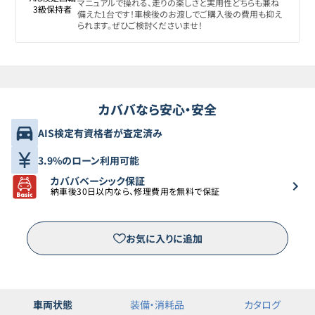
マニュアルで操れる、走りの楽しさと実用性どちらも兼ね
3級保持者
備えた1台です！車検後のお渡しでご購入後の費用も抑え
られます。ぜひご検討くださいませ！
カババなら安心・安全
AIS検定有資格者が査定済み
3.9%のローン利用可能
カババベーシック保証
納車後30日以内なら、修理費用を無料で保証
お気に入りに追加
車両状態
装備・消耗品
カタログ