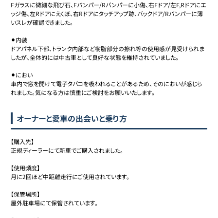
Fガラスに微細な飛び石、Fバンパー/Rバンパーに小傷、右Fドア/左F,Rドアにエ
ッジ傷、左Rドアにえくぼ、右Rドアにタッチアップ跡、バックドア/Rバンパーに薄
いスレが確認できました。

⚫︎内装

ドアパネル下部、トランク内部など樹脂部分の擦れ等の使用感が見受けられま
したが、全体的には中古車として良好な状態を維持されていました。

⚫︎におい

車内で窓を開けて電子タバコを吸われることがあるため、そのにおいが感じら
れました。気になる方は慎重にご検討をお願いいたします。
オーナーと愛車の出会いと乗り方
【購入先】

正規ディーラーにて新車でご購入されました。

【使用頻度】

月に2回ほど中距離走行にご使用されています。

【保管場所】

屋外駐車場にて保管されています。
