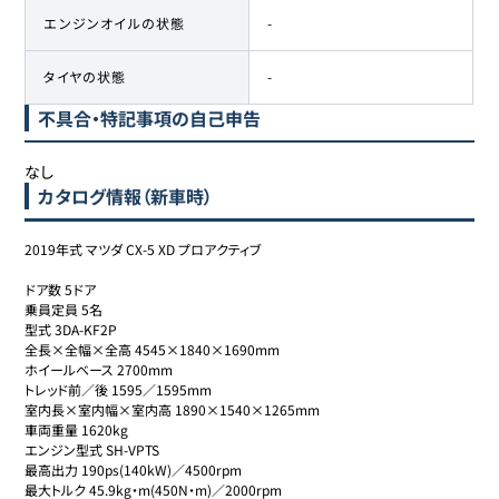
エンジンオイルの状態
-
タイヤの状態
-
不具合・特記事項の自己申告
なし
カタログ情報（新車時）
2019年式 マツダ CX-5 XD プロアクティブ

ドア数 5ドア

乗員定員 5名

型式 3DA-KF2P

全長×全幅×全高 4545×1840×1690mm

ホイールベース 2700mm

トレッド前／後 1595／1595mm

室内長×室内幅×室内高 1890×1540×1265mm

車両重量 1620kg

エンジン型式 SH-VPTS

最高出力 190ps(140kW)／4500rpm

最大トルク 45.9kg・m(450N・m)／2000rpm
