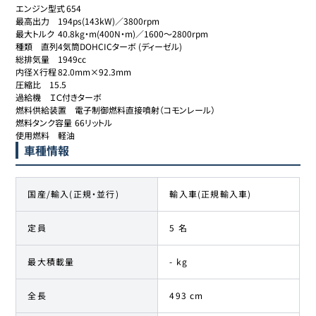
エンジン型式	654

最高出力	194ps(143kW)／3800rpm

最大トルク	40.8kg・m(400N・m)／1600～2800rpm

種類	直列4気筒DOHCICターボ (ディーゼル)

総排気量	1949cc

内径Ｘ行程	82.0mm×92.3mm

圧縮比	15.5

過給機	ＩＣ付きターボ

燃料供給装置	電子制御燃料直接噴射（コモンレール）

燃料タンク容量	66リットル

使用燃料	軽油
車種情報
国産/輸入(正規・並行)
輸入車(正規輸入車)
定員
5 名
最大積載量
- kg
全長
493 cm