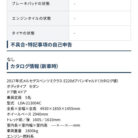
ブレーキパッドの状態
-
エンジンオイルの状態
-
タイヤの状態
-
不具合・特記事項の自己申告
なし
カタログ情報（新車時）
2017年式メルセデスベンツ Eクラス E220dアバンギャルド（カタログ値）

ボディタイプ	セダン

ドア数	4ドア

乗員定員	5名

型式	LDA-213004C

全長×全幅×全高	4930×1850×1455mm

ホイールベース	2940mm

トレッド前／後	1605／1610mm

室内長×室内幅×室内高	----×----×----mm

車両重量	1800kg

エンジン・燃料系
