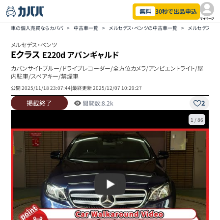
無料
30秒で出品申込
マイページ
車の個人売買ならカババ
>
中古車一覧
>
メルセデス・ベンツの中古車一覧
>
メルセデス・ベ
メルセデス・ベンツ
Eクラス
E220d アバンギャルド
カバンサイトブルー/ドライブレコーダー/全方位カメラ/アンビエントライト/屋
内駐車/スペアキー/禁煙車
公開
2025/11/18 23:07:44
|
最終更新
2025/12/07 10:29:27
掲載終了
2
閲覧数:
8.2k
1
/
86