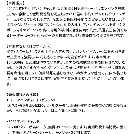
【車両紹介】

2017年式E220dアバンギャルドは、2.0L直列4気筒ディーゼルエンジンを搭載
し、高い静粛性と低燃費性能を両立したW213型の中核モデルです。クリーンデ
ィーゼルならではのトルクフルな加速と長距離移動での安定した燃費は、ビジ
ネスからレジャーまで幅広いシーンに馴染みます。アバンギャルドは上質さとス
ポーティさのバランスが良く、専用外装や快適性装備が充実。先進安全装備であ
るレーダーセーフティパッケージも搭載され、走行支援性能の高さも魅力です。

【本車両ならではのポイント】

ボディカラーはEクラスの中でも人気の高いカバンサイトブルー。深みのある青
が上品さを強調し、年式を感じさせない高級感があります。本車両は
104,000kmと距離は伸びていますが、屋内の機械式駐車場で保管されていた
ため、外装の劣化が少なく、傷も少ない良好な状態をキープ。ディーゼル特有の
長寿命性も相まって、使用距離を感じさせない点が大きな魅力です。内外装とも
に丁寧に扱われてきた印象で、実用性と質感を両立した1台に仕上がっていま
す。

【類似車種との比較】

◾️E200アバンギャルド（ガソリン）

ガソリンモデルよりE220dはトルクが強く、高速巡航時の静粛性や燃費に優れる
ため、長距離移動が多い方にはより適した選択です。

◾️E250アバンギャルド

E250はパワーが高い一方、燃費はE220dに劣ります。実用燃費や維持費の面で
は、本車両のクリーンディーゼルがメリットを発揮します。
