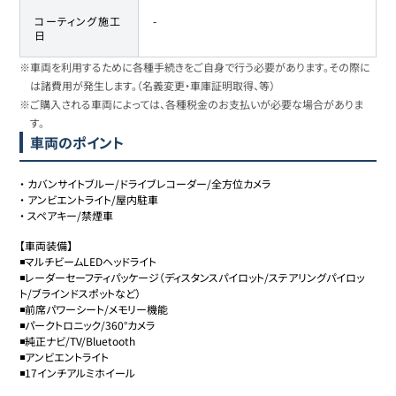
コーティング施工
-
日
※車両を利用するために各種手続きをご自身で行う必要があります。その際に
は諸費用が発生します。（名義変更・車庫証明取得、等）
※ご購入される車両によっては、各種税金のお支払いが必要な場合がありま
す。
車両のポイント
・
カバンサイトブルー/ドライブレコーダー/全方位カメラ
・
アンビエントライト/屋内駐車
・
スペアキー/禁煙車
【車両装備】

◾️マルチビームLEDヘッドライト

◾️レーダーセーフティパッケージ（ディスタンスパイロット/ステアリングパイロッ
ト/ブラインドスポットなど）

◾️前席パワーシート/メモリー機能

◾️パークトロニック/360°カメラ

◾️純正ナビ/TV/Bluetooth

◾️アンビエントライト

◾️17インチアルミホイール
