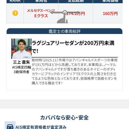
RANK
車両名
支払総額
車両価格
メルセデス・ベンツ
174.2万円
160
万円
Eクラス
鑑定士の車両総評
ラグジュアリーセダンが200万円未満
で！
取材時（2025.11）市場ではアバンギャルドスポーツの車両
三上 直矢
が191万円ほどから流通しております。本車両は、ノーマル
AIS検定四輪

のアバンギャルドですが落ち着きのあるネイビーのボディ
3級保持者
カラーにブラックのインテリアでEクラスの上質さを引き立
てるような色味となっております。低価格帯で高級セダンを
購入できる機会です！
カババなら安心・安全
AIS検定有資格者が査定済み