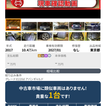
年式
走行距離
車検有効期限
修復歴
出品地域
2017
10.4
万km
2027/01
なし
東京都
支払総額
本体価格
-
-
万円
万円
相場比較
絞り込み条件
グレード:
E220d アバンギャルド
中古車市場に類似車両はありません！
1台
貴重な
です！