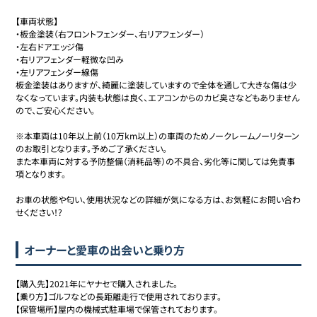
【車両状態】

・板金塗装（右フロントフェンダー、右リアフェンダー）

・左右ドアエッジ傷

・右リアフェンダー軽微な凹み

・左リアフェンダー線傷

板金塗装はありますが、綺麗に塗装していますので全体を通して大きな傷は少
なくなっています。内装も状態は良く、エアコンからのカビ臭さなどもありません
ので、ご安心ください。

※本車両は10年以上前（10万km以上）の車両のためノークレームノーリターン
のお取引となります。予めご了承ください。

また本車両に対する予防整備（消耗品等）の不具合、劣化等に関しては免責事
項となります。

お車の状態や匂い、使用状況などの詳細が気になる方は、お気軽にお問い合わ
せください！?
オーナーと愛車の出会いと乗り方
【購入先】2021年にヤナセで購入されました。

【乗り方】ゴルフなどの長距離走行で使用されております。

【保管場所】屋内の機械式駐車場で保管されております。
