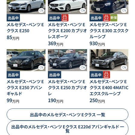
5
8
3
出品中
出品中
出品中
メルセデス・ベンツ
E
メルセデス・ベンツ
E
メルセデス・ベンツ
E
クラス
E250
クラス
E200 カブリオ
クラス
E300 エクスク
85
レスポーツ
ルーシブ
万円
369
930
万円
万円
5
8
6
出品中
出品中
出品中
メルセデス・ベンツ
E
メルセデス・ベンツ
E
メルセデス・ベンツ
E
クラス
E250 アバン
クラス
E250 カブリオ
クラス
E400 4MATIC
ギャルド
レ
エクスクルーシブ
99
190
250
万円
万円
万円
出品中の
メルセデス・ベンツ
Eクラス
一覧
出品中の
メルセデス・ベンツ
Eクラス
E220d アバンギャルド
一
覧