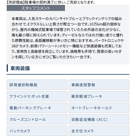
【売却理由】駐車場の契約満了に伴い、ご売却となります。
スタッフコメント
本車両は、人気カラーのカバンサイトブルーとブラックインテリアの組み
合わせで、Eクラスらしい上質さが際立つ一台です。10万km超の個体な
がら、屋内の機械式駐車場で保管されていたため外装の劣化が少なく、
傷も最小限に抑えられています。ディーゼルならではの力強い走りと優れ
た燃費性能は、長距離移動が多い方に特におすすめ。パークトロニックや
360°カメラ、前席パワーシート/メモリー機能など快適装備も充実してお
り、実用性と高級感を両立しています。価格帯も手頃で、質感の高いセダ
ンを探している方にぜひご覧いただきたい一台です。
車両装備
誤発進抑制機能
車線逸脱警報
ブラインドスポット支援
衝突軽減ブレーキ
電動パーキングブレーキ
オートブレーキホールド
クルーズコントロール
自動追従機能 (ACC)
バックカメラ
全方位カメラ