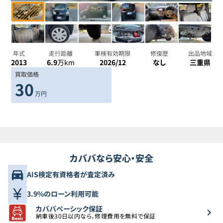
年式
走行距離
車検有効期限
修復歴
出品地域
2013
6.9
万km
2026/12
なし
三重県
買取価格
30
万円
カババなら安心・安全
AIS検定有資格者が査定済み
3.9%のローン利用可能
カババベーシック保証
納車後30日以内なら、修理費用を無料で保証