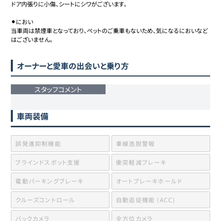
ドア内張りに小傷、シートにシワがございます。

⚫︎におい

当車両は禁煙車となっており、ペットのご乗車もないため、気になるにおいなど
オーナーと愛車の出会いと乗り方
スタッフコメント
車両装備
誤発進抑制機能
車線逸脱警報
ブラインドスポット支援
衝突軽減ブレーキ
電動パーキングブレーキ
オートブレーキホールド
クルーズコントロール
自動追従機能 (ACC)
バックカメラ
全方位カメラ