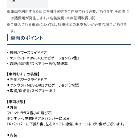
日
※車両を利用するために各種手続きをご自身で行う必要があります。その際に
は諸費用が発生します。（名義変更・車庫証明取得、等）
※ご購入される車両によっては、各種税金のお支払いが必要な場合がありま
す。
車両のポイント
・
右側パワースライドドア
・
ケンウッド MDV-L401ナビゲーション（7V型）
・
取説/保証書/スペアキーあり/禁煙車
【車両おすすめ装備】

⚫︎右側パワースライドドア

⚫︎ケンウッド MDV-L401ナビゲーション（7V型）

⚫︎取説/保証書/スペアキーあり

【車両状態】

⚫︎外装

フロントガラス極小の飛び石

ボンネット、左右Fドア、Rバンパーに凹み

FRバンパーに下擦り傷、左右Rドアに線傷、ホイールにガリ傷がございます。

⚫︎内装
