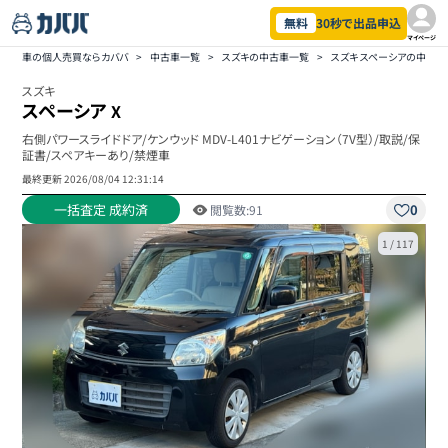
無料
30秒で出品申込
マイページ
車の個人売買ならカババ
>
中古車一覧
>
スズキの中古車一覧
>
スズキ スペーシアの中古
スズキ
スペーシア
X
右側パワースライドドア/ケンウッド MDV-L401ナビゲーション（7V型）/取説/保
証書/スペアキーあり/禁煙車
最終更新
2026/08/04 12:31:14
一括査定 成約済
0
閲覧数:
91
1
/
117