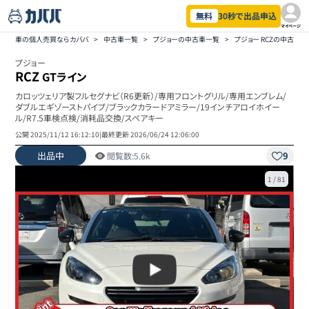
無料
30秒で出品申込
マイページ
車の個人売買ならカババ
>
中古車一覧
>
プジョーの中古車一覧
>
プジョー RCZの中古車
プジョー
RCZ
GTライン
カロッツェリア製フルセグナビ（R6更新）/専用フロントグリル/専用エンブレム/
ダブルエギゾーストパイプ/ブラックカラードアミラー/19インチアロイホイー
ル/R7.5車検点検/消耗品交換/スペアキー
公開
2025/11/12 16:12:10
|
最終更新
2026/06/24 12:06:00
出品中
9
閲覧数:
5.6k
1
/
81