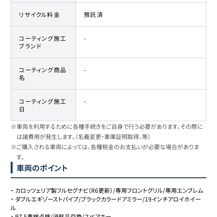
リサイクル料金
預託済
コーティング施工
-
ブランド
コーティング商品
-
名
コーティング施工
-
日
※車両を利用するために各種手続きをご自身で行う必要があります。その際に
は諸費用が発生します。（名義変更・車庫証明取得、等）
※ご購入される車両によっては、各種税金のお支払いが必要な場合がありま
す。
車両のポイント
・
カロッツェリア製フルセグナビ（R6更新）/専用フロントグリル/専用エンブレム
・
ダブルエギゾーストパイプ/ブラックカラードアミラー/19インチアロイホイー
ル
・
R7.5車検点検/消耗品交換/スペアキー