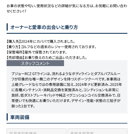
お車の状態や匂い、使用状況などの詳細が気になる方は、お気軽にお問い合わ
せください！?
オーナーと愛車の出会いと乗り方
【購入先】2024年にカババで購入されました。

【乗り方】ゴルフなどの週末のレジャー使用されております。

【保管場所】屋外で保管されております。

【売却理由】お乗り換えのためご出品いただきました。
スタッフコメント
プジョーRCZ GTラインは、流れるようなボディラインとダブルバブルルー
フが印象的な唯一無二のデザインを持つスポーツクーペです。本車両は
上級グレードならではの専用装備に加え、2024年ナビ更新済み、2025年
に各種メンテナンス・消耗品交換を実施済みと、コンディションも非常に
良好。低ダストブレーキパッドや純正イグニッションコイル交換済みで、日
常使いでも快適にお乗りいただけます。デザイン・性能・状態の三拍子が
揃った1台です。
車両装備
誤発進抑制機能
車線逸脱警報