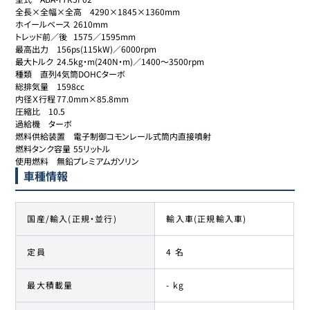
全長×全幅×全高	4290×1845×1360mm

ホイールベース	2610mm

トレッド前／後	1575／1595mm

最高出力	156ps(115kW)／6000rpm

最大トルク	24.5kg・m(240N・m)／1400～3500rpm

種類	直列4気筒DOHCターボ

総排気量	1598cc

内径Ｘ行程	77.0mm×85.8mm

圧縮比	10.5

過給機	ターボ

燃料供給装置	電子制御コモンレール式筒内直接噴射

燃料タンク容量	55リットル

使用燃料	無鉛プレミアムガソリン
車種情報
国産/輸入(正規・並行)
輸入車(正規輸入車)
定員
4 名
最大積載量
- kg