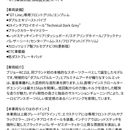
【車両装備】

◾️「GT Line」専用フロントグリル/エンブレム

◾️ダブルエキゾーストパイプ

◾️19インチアロイホイール“Technical Dark Grey”

◾️ブラックカラーサイドミラー

◾️レッドステッチインテリア（ダッシュボード/ステアリングホイール/ブラックナッ
パレザーシート/センターアームレスト/フロアマット/ドアトリム）

◾️カロッツェリア製フルセグナビ（R6更新版）

◾️ETC車載器

◾️低ダストブレーキパッド

【車両紹介】

プジョーRCZは、同ブランド初の本格的なスポーツクーペとして誕生したモデル
です。特徴的な「ダブルバブルルーフ」とアルミナムアーチが織りなすシルエット
は、量産車離れした芸術的な造形美を誇ります。1.6L直噴ツインスクロールター
ボエンジンは最大156psを発揮し、低回転からの力強いトルクを活かした軽快
な走りが魅力。ボディ剛性の高さと独自のサスペンションチューニングにより、ヨ
ーロピアンスポーツらしい安定感のあるハンドリングを実現しています。

【本車両ならではのポイント】

本車両は上級グレード「GTライン」で、エクステリアには専用フロントグリルやブ
ラックミラー、19インチアロイホイールを装着。インテリアではレッドステッチを
随所に配したブラックナッパレザーがスポーティかつ上質な雰囲気を演出しま
す。さらに2024年秋にナビ更新済み、2025年3月にバッテリー交換、5月に車検