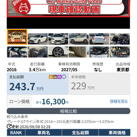
年式
走行距離
車検有効期限
修復歴
出品地域
2016
3.4
万km
2027/05
なし
東京都
支払総額
本体価格
229
243.7
万円
万円
16,300
ローン価格
詳細を見る
月々
円
相場比較
絞り込み条件
グレード:
GTライン
年式:
2016
～
2016
走行距離:
3.0万km
～
5.0万km
更新:
2026/08/08 02:28
RANK
車両名
支払総額
車両価格