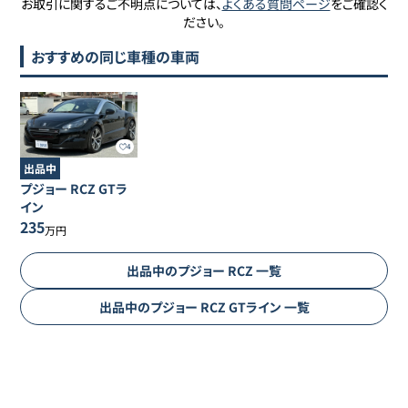
お取引に関するご不明点については、
よくある質問ページ
をご確認く
ださい。
おすすめの同じ車種の車両
4
出品中
プジョー
RCZ
GTラ
イン
235
万円
出品中の
プジョー
RCZ
一覧
出品中の
プジョー
RCZ
GTライン
一覧