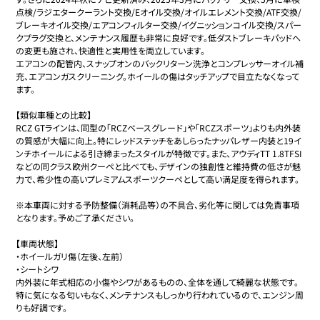
点検/ラジエタークーラント交換/Eオイル交換/オイルエレメント交換/ATF交換/
ブレーキオイル交換/エアコンフィルター交換/イグニッションコイル交換/スパー
クプラグ交換と、メンテナンス履歴も非常に良好です。低ダストブレーキパッドへ
の変更も施され、快適性と実用性を両立しています。

エアコンの配管内、スナップオンのバックリターン洗浄とコンプレッサーオイル補
充、エアコンガスクリーニング。ホイールの傷はタッチアップで目立たなくなって
ます。

【類似車種との比較】

RCZ GTラインは、同型の「RCZベースグレード」や「RCZスポーツ」よりも内外装
の質感が大幅に向上。特にレッドステッチをあしらったナッパレザー内装と19イ
ンチホイールによる引き締まったスタイルが特徴です。また、アウディTT 1.8TFSI
などの同クラス欧州クーペと比べても、デザインの独創性と維持費の低さが魅
力で、希少性の高いプレミアムスポーツクーペとして高い満足度を得られます。

※本車両に対する予防整備（消耗品等）の不具合、劣化等に関しては免責事項
となります。予めご了承ください。

【車両状態】

・ホイールガリ傷（左後、左前）

・シートシワ

内外装に年式相応の小傷やシワがあるものの、全体を通して綺麗な状態です。
特に気になる匂いもなく、メンテナンスもしっかり行われているので、エンジン周
りも好調です。
