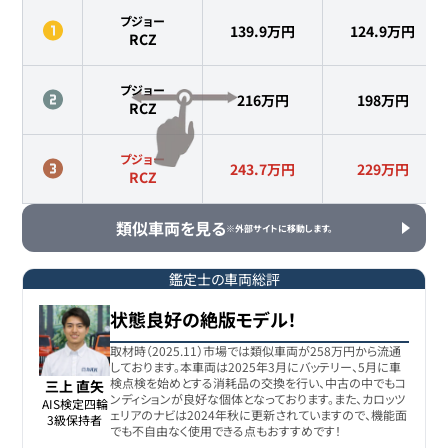
プジョー
139.9万円
124.9
万円
RCZ
プジョー
216万円
198
万円
RCZ
プジョー
243.7万円
229
万円
RCZ
類似車両を見る
※外部サイトに移動します。
鑑定士の車両総評
状態良好の絶版モデル！
取材時（2025.11）市場では類似車両が258万円から流通
しております。本車両は2025年3月にバッテリー、5月に車
検点検を始めとする消耗品の交換を行い、中古の中でもコ
三上 直矢
ンディションが良好な個体となっております。また、カロッツ
AIS検定四輪

ェリアのナビは2024年秋に更新されていますので、機能面
3級保持者
でも不自由なく使用できる点もおすすめです！