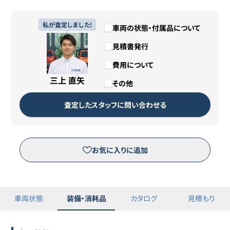
リース期間
私が査定しました!
5年4ヶ月
車両の状態・付属品について
見積書発行
支払総額
3,680,000円（税込）
費用について
残価
1,000円
三上 直矢
その他
カババリースについて詳しくは
こちら
査定したスタッフに問い合わせる
リースのお申し込みはこちら
お気に入りに追加
※三菱オートリース（株）が運営するピタクルサイトへ移動します。
車両状態
装備・消耗品
カタログ
見積もり