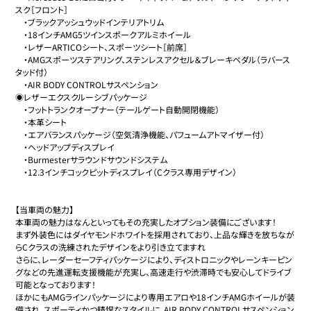
スク［フロント］

　・ブラックアッシュウッドインテリアトリム

　・18インチAMG5ツインスポークアルミホイール

　・レザーARTICOシート、スポーツシート［前席］

　・AMGスポーツステアリング、ステンレスアクセル＆ブレーキペダル（ラバース
タッド付）

　・AIR BODY CONTROLサスペンション

◉レザーエクスクルーシブパッケージ

　・フットトランクオープナー（テールゲート自動開閉機能）

　・本革シート

　・エアバランスパッケージ（空気清浄機能、パフュームアトマイザー付）

　・ヘッドアップディスプレイ

　・Burmesterサラウンドサウンドシステム

　・12.3インチコックピットディスプレイ（Cクラス専用デザイン）

【当車両の魅力】

本車両の魅力はなんといってもその充実したオプション装備にございます！

まず外装色にはダイヤモンドホワイトを採用されており、上品な輝きを放ちなが
らCクラスの洗練されたデザインをより引き立てますれ

さらに、レーダーセーフティパッケージにより、ディストロニックやレーンキーピン
グなどの先進運転支援機能が充実し、高速走行や渋滞時でも安心してドライブ
可能となっております！

ほかにもAMGラインパッケージにより専用エアロや18インチAMGホイールが装
備され、スポーティかつ精悍なスタイルに、AIR BODY CONTROLサスペンション