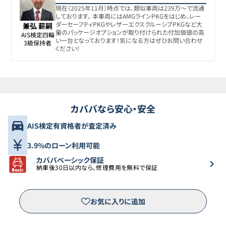
現在（2025年11月）時点では、類似車両は239万〜で流通
しております。 本車両にはAMGラインPKGをはじめ、レー
ダーセーフティPKGやレザーエクスクルーシブPKGなど大
兼弘 薪嗣
量のパッケージオプションが取り付けられた付加価値の高
AIS検定四輪

い一台となっております！気になる方はぜひお問い合わせ
3級保持者
ください！
カババなら安心・安全
AIS検定有資格者が査定済み
3.9%のローン利用可能
カババベーシック保証
納車後30日以内なら、修理費用を無料で保証
お気に入りに追加