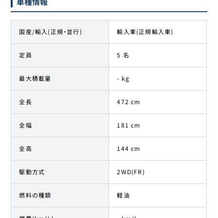
車種情報
国産/輸入(正規・並行)
輸入車(正規輸入車)
定員
5 名
最大積載量
- kg
全長
472 cm
全幅
181 cm
全高
144 cm
駆動方式
2WD(FR)
燃料の種類
軽油