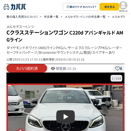
車のフリマ カババって？
車を売る
マイページ
車の個人売買ならカババ
>
中古車一覧
>
メルセデス・ベンツの中古車一覧
>
メルセデス・ベ
メルセデス・ベンツ
Cクラスステーションワゴン
C220d アバンギャルド AM
Gライン
ダイヤモンドホワイト/AMGラインPKG/レザーエクスクルーシブPKG/レーダー
セーフティパッケージ/Brumesterサウンドシステム/取説/スペアキーあり
公開
2025/11/12 17:52:12
|
最終更新
2026/01/30 10:31:16
カババ成約済
6
閲覧数:
10.1k
1
/
124