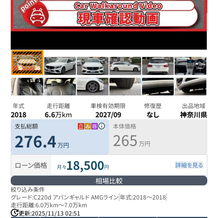
年式
走行距離
車検有効期限
修復歴
出品地域
2018
6.6
万km
2027/09
なし
神奈川県
支払総額
本体価格
265
276.4
万円
万円
18,500
ローン価格
詳細を見る
月々
円
相場比較
絞り込み条件
グレード:
C220d アバンギャルド AMGライン
年式:
2018
～
2018
走行距離:
6.0万km
～
7.0万km
更新:
2025/11/13 02:51