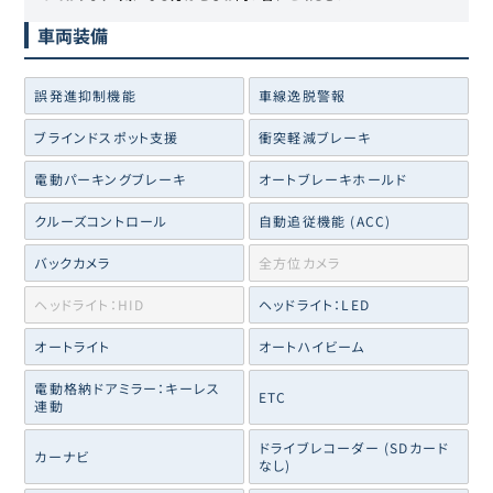
車両装備
誤発進抑制機能
車線逸脱警報
ブラインドスポット支援
衝突軽減ブレーキ
電動パーキングブレーキ
オートブレーキホールド
クルーズコントロール
自動追従機能 (ACC)
バックカメラ
全方位カメラ
ヘッドライト：HID
ヘッドライト：LED
オートライト
オートハイビーム
電動格納ドアミラー：キーレス
ETC
連動
ドライブレコーダー (SDカード
カーナビ
なし)