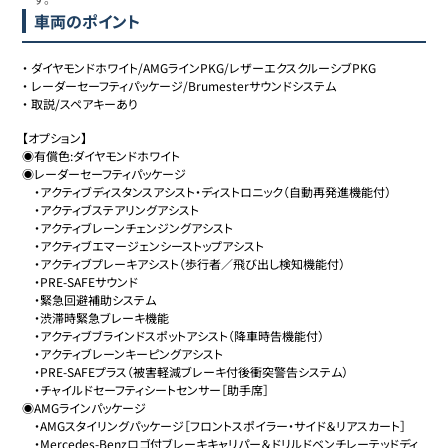
車両のポイント
・
ダイヤモンドホワイト/AMGラインPKG/レザーエクスクルーシブPKG
・
レーダーセーフティパッケージ/Brumesterサウンドシステム
・
取説/スペアキーあり
【オプション】

◉有償色:ダイヤモンドホワイト

◉レーダーセーフティパッケージ

　・アクティブディスタンスアシスト・ディストロニック（自動再発進機能付）

　・アクティブステアリングアシスト

　・アクティブレーンチェンジングアシスト

　・アクティブエマージェンシーストップアシスト

　・アクティブプレーキアシスト（歩行者／飛び出し検知機能付）

　・PRE-SAFEサウンド

　・緊急回避補助システム

　・渋滞時緊急ブレーキ機能

　・アクティブブラインドスポットアシスト（降車時告機能付）

　・アクティブレーンキーピングアシスト

　・PRE-SAFEプラス（被害軽減ブレーキ付後衝突警告システム）

　・チャイルドセーフティシートセンサー［助手席］

◉AMGラインパッケージ

　・AMGスタイリングパッケージ［フロントスポイラー・サイド＆リアスカート］

　・Mercedes-Benzロゴ付ブレーキキャリパー＆ドリルドベンチレーテッドディ