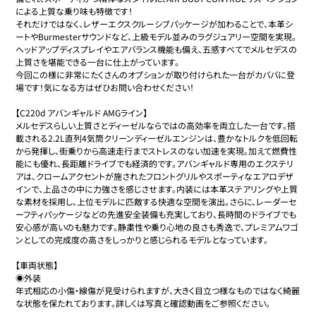
による上質な乗り味も特徴です！

それだけではなく、レザーエクスクルーシブパッケージが加わることで、本革シ
ートやBurmesterサウンドなど、上級モデル並みのラグジュアリー空間を実現。
ヘッドアップディスプレイやエアバランス機能も備え、五感すべてでメルセデスの
上質さを堪能できる一台に仕上がっています。

今回この様に非常にたくさんのオプションが取り付けられた一台がカババに登
場です！気になる方はぜひお問い合わせください！

【C220d アバンギャルド AMGライン】

メルセデスらしい上質さとディーゼルならではの高効率を両立した一台です。搭
載される2.2L直列4気筒クリーンディーゼルエンジンは、豊かなトルクを低回転
から発揮し、街乗りから高速走行までストレスのない加速を実現。加えて燃費性
能にも優れ、長距離ドライブでも経済的です。アバンギャルド専用のエクステリ
アは、クロームアクセントが施されたフロントグリルやスポーティなエアロデザ
インで、上品さの中に力強さを感じさせます。内装には本革ステアリングや上質
な素材を採用し、上位モデルに匹敵する快適な空間を演出。さらに、レーダーセ
ーフティパッケージなどの先進安全装備も充実しており、長時間のドライブでも
安心感が高いのも魅力です。静粛性や乗り心地の良さも秀逸で、プレミアムワゴ
ンとしての完成度の高さをしっかりと感じられるモデルとなっています。

【車両状態】

◉外装

年式相応の小傷・線傷が見受けられますが、大きく目立つ様なものではなく綺麗
な状態を保たれております。詳しくは写真と確認動画をご参照ください。
