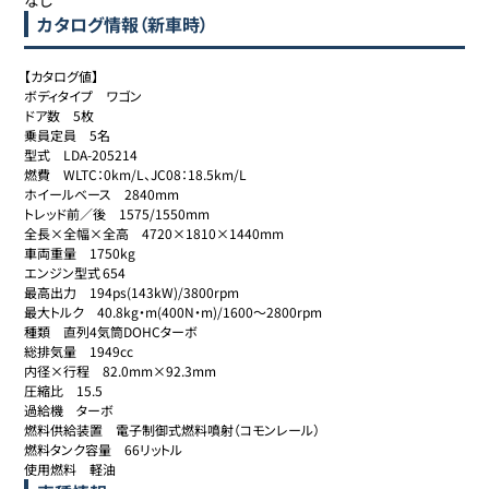
なし
カタログ情報（新車時）
【カタログ値】

ボディタイプ　ワゴン

ドア数　5枚

乗員定員　5名

型式　LDA-205214

燃費　WLTC：0km/L、JC08：18.5km/L

ホイールベース　2840mm

トレッド前／後　1575/1550mm

全長×全幅×全高　4720×1810×1440mm

車両重量	1750kg

エンジン型式	654

最高出力	194ps(143kW)/3800rpm

最大トルク　40.8kg・m(400N・m)/1600〜2800rpm

種類　直列4気筒DOHCターボ

総排気量　1949cc

内径×行程　82.0mm×92.3mm

圧縮比	15.5

過給機	ターボ

燃料供給装置　電子制御式燃料噴射（コモンレール）

燃料タンク容量　66リットル

使用燃料　軽油