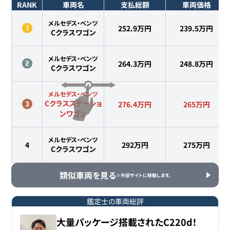
RANK
車両名
支払総額
車両価格
メルセデス・ベンツ
252.9万円
239.5
万円
Cクラスワゴン
メルセデス・ベンツ
264.3万円
248.8
万円
Cクラスワゴン
メルセデス・ベンツ
Cクラスステーショ
276.4万円
265
万円
ンワゴン
メルセデス・ベンツ
4
292万円
275
万円
Cクラスワゴン
類似車両を見る
※外部サイトに移動します。
鑑定士の車両総評
大量パッケージ搭載されたC220d！