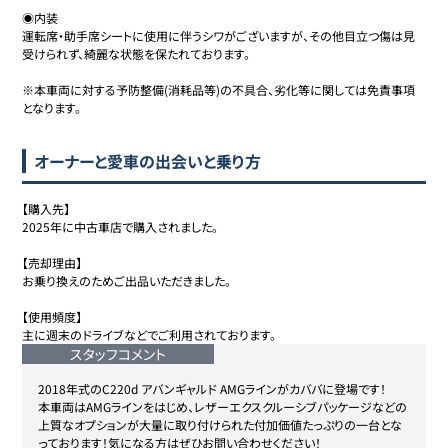
◉内装

運転席・助手席シートに使用に伴うシワがございますが、その他目立つ傷は見
受けられず、綺麗な状態を保たれております。

※本車両に対する予防整備(消耗品等)の不具合、劣化等に関しては免責事項
となります。
オーナーと愛車の出会いと乗り方
【購入先】

2025年に中古車店で購入されました。

【売却理由】

お乗り換えのためご出品いただきました。

【使用頻度】

主に週末のドライブなどでご利用されております。
スタッフコメント
2018年式のC220d アバンギャルド AMGラインがカババに登場です！

本車両はAMGラインをはじめ、レザーエクスクルーシブパッケージなどの
上質なオプションが大量に取り付けられた付加価値たっぷりの一台とな
っております！気になる方はぜひお問い合わせください！