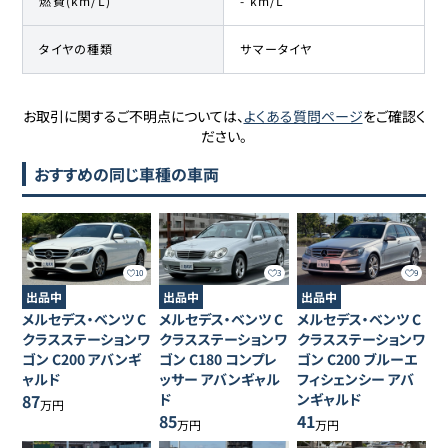
燃費(km/L)
- km/L
タイヤの種類
サマータイヤ
お取引に関するご不明点については、
よくある質問ページ
をご確認く
ださい。
おすすめの同じ車種の車両
10
3
9
出品中
出品中
出品中
メルセデス・ベンツ
C
メルセデス・ベンツ
C
メルセデス・ベンツ
C
クラスステーションワ
クラスステーションワ
クラスステーションワ
ゴン
C200 アバンギ
ゴン
C180 コンプレ
ゴン
C200 ブルーエ
ャルド
ッサー アバンギャル
フィシェンシー アバ
87
ド
ンギャルド
万円
85
41
万円
万円