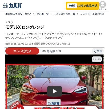
無料
30秒で出品申込
マイページ
車の個人売買ならカババ
>
中古車一覧
>
テスラの中古車一覧
>
テスラ モデルXの中古車一
テスラ
モデルX
ロングレンジ
ワンオーナー/フルセルフドライビングケイパバリティ/22インチAW/ホワイトイン
テリア/ファルコンウィング/ヨークステアリング
公開
2025/11/07 22:17:59
|
最終更新
2026/06/09 17:49:13
カババ成約済
18
閲覧数:
6.2k
1
/
115