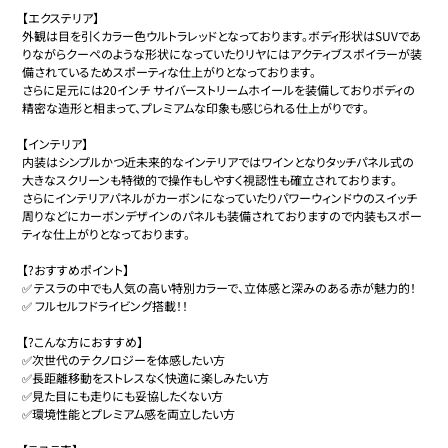
【エクステリア】

外観は目を引くカラー色ウルトラレッドとなっております。ボディ形状はSUVであ
りながらクーペのような形状になっていたりリヤにはアクティブスポイラーが装
備されているためスポーティな仕上がりとなっております。

さらに足元には20インチ サイバーストリームホイールを装備しておりボディの
精密な造形と相まって、プレミアムな印象も感じられる仕上がりです。

【インテリア】

内装はシンプルかつ近未来的なインテリアではワインとなりタッチパネル式の
大きなスクリーンも特徴的で操作もしやすく視認性も確立されております。

さらにインテリアパネルがカーボンになっていたりパワーウィンドウのスイッチ
周りなどにカーボンデザインのパネルも装備されておりますので内装もスポー
ティな仕上がりとなっております。

【?おすすめポイント】

✅	テスラの中でも人気の高い特別カラーで、立体感と深みのある赤が魅力的！

✅ フルセルフドライビング搭載！！

【?こんな方におすすめ】

✅次世代のテクノロジーを体感したい方

✅長距離移動をストレスなく快適に楽しみたい方

✅見た目にも走りにも妥協したくない方

✅環境性能とプレミアム感を両立したい方
