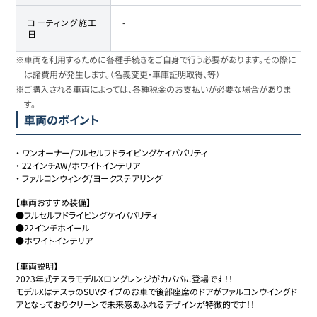
コーティング施工
-
日
※車両を利用するために各種手続きをご自身で行う必要があります。その際に
は諸費用が発生します。（名義変更・車庫証明取得、等）
※ご購入される車両によっては、各種税金のお支払いが必要な場合がありま
す。
車両のポイント
・
ワンオーナー/フルセルフドライビングケイパバリティ
・
22インチAW/ホワイトインテリア
・
ファルコンウィング/ヨークステアリング
【車両おすすめ装備】

●フルセルフドライビングケイパバリティ

●22インチホイール

●ホワイトインテリア

【車両説明】

2023年式テスラモデルXロングレンジがカババに登場です！！

モデルXはテスラのSUVタイプのお車で後部座席のドアがファルコンウイングド
アとなっておりクリーンで未来感あふれるデザインが特徴的です！！
