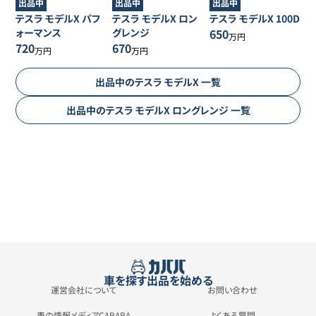
出品中
出品中
出品中
テスラ
モデルX
パフ
テスラ
モデルX
ロン
テスラ
モデルX
100D
ォーマンス
グレンジ
650
万円
720
670
万円
万円
出品中の
テスラ
モデルX
一覧
出品中の
テスラ
モデルX
ロングレンジ
一覧
車を探す
出品を始める
運営会社について
お問い合わせ
車の情報メディアCABABA
よくある質問