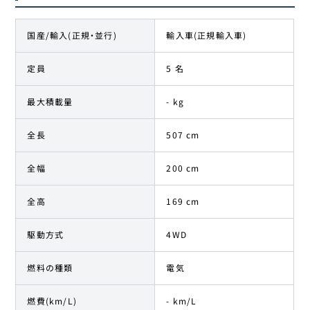
国産/輸入(正規・並行)
輸入車(正規輸入車)
定員
5 名
最大積載量
- kg
全長
507 cm
全幅
200 cm
全高
169 cm
駆動方式
4WD
燃料の種類
電気
燃費(km/L)
- km/L