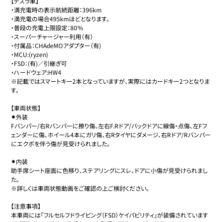
【テスラ車】

・満充電時の表示航続距離：396km

・満充電の場合495kmほどとなります。

・普段の充電上限設定：80％

・スーパーチャージャー利用（有）

・付属品：CHAdeMOアダプター（有)

・MCU:(ryzen)

・FSD：(有)／引継ぎ可

・ハードウェア:HW4

※記載ではスマートキー2本となっていますが、実際にはカードキー2つとなりま
す。

【車両状態】

⚫︎外装

Fバンパー/右Rバンパーに擦り傷、左右F.Rドア/バックドアに線傷・点傷、左Fフ
ェンダーに傷、ホイール4本にガリ傷、右Rタイヤにダメージ、右Rドア/Rバンパー
にエクボを伴う傷が見受けられました。

⚫︎内装

助手席シート座面に色移り、ステアリングにスレ、ドアに小傷が見受けられまし
た。

※詳しくは車両状態動画をご確認の上ご検討ください。

【注意事項】

本車両には「フルセルフドライビング（FSD）ケイパビリティ」が装備されています