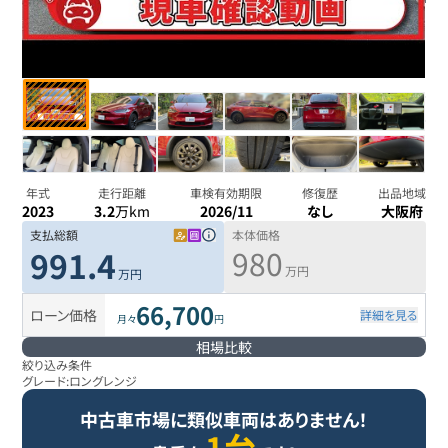
年式
走行距離
車検有効期限
修復歴
出品地域
2023
3.2
万km
2026/11
なし
大阪府
支払総額
本体価格
980
991.4
万円
万円
66,700
ローン価格
詳細を見る
月々
円
相場比較
絞り込み条件
グレード:
ロングレンジ
中古車市場に類似車両はありません！
1台