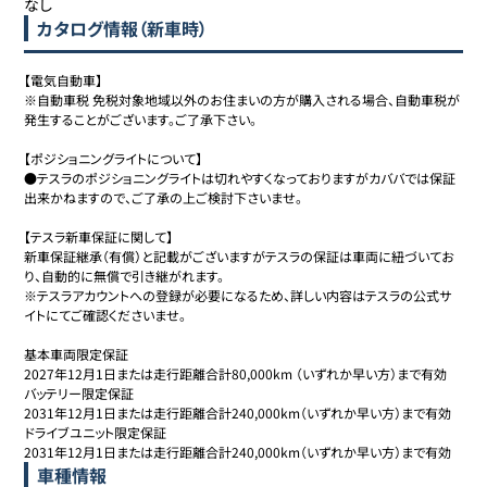
なし
カタログ情報（新車時）
【電気自動車】

※自動車税 免税対象地域以外のお住まいの方が購入される場合、自動車税が
発生することがございます。ご了承下さい。

【ポジショニングライトについて】

●テスラのポジショニングライトは切れやすくなっておりますがカババでは保証
出来かねますので、ご了承の上ご検討下さいませ。

【テスラ新車保証に関して】

新車保証継承（有償）と記載がございますがテスラの保証は車両に紐づいてお
り、自動的に無償で引き継がれます。

※テスラアカウントへの登録が必要になるため、詳しい内容はテスラの公式サ
イトにてご確認くださいませ。

基本車両限定保証

2027年12月1日または走行距離合計80,000km （いずれか早い方）まで有効

バッテリー限定保証

2031年12月1日または走行距離合計240,000km（いずれか早い方）まで有効

ドライブユニット限定保証

2031年12月1日または走行距離合計240,000km（いずれか早い方）まで有効
車種情報