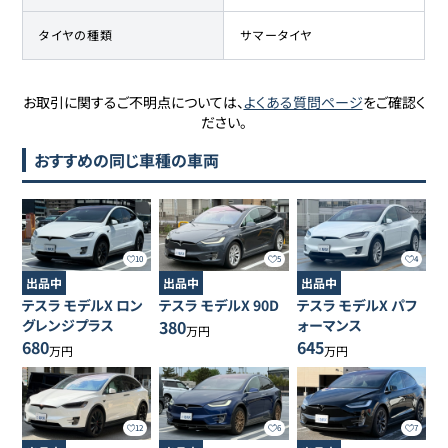
タイヤの種類
サマータイヤ
お取引に関するご不明点については、
よくある質問ページ
をご確認く
ださい。
おすすめの同じ車種の車両
10
5
4
出品中
出品中
出品中
テスラ
モデルX
ロン
テスラ
モデルX
90D
テスラ
モデルX
パフ
グレンジプラス
380
ォーマンス
万円
680
645
万円
万円
12
6
7