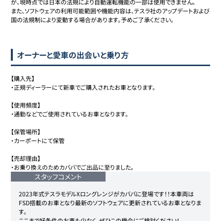
が、現時点では日本の法規により自動運転機能の一部は使用できません。

また、ソフトウェアの利用可能範囲や機能内容は、テスラ社のアップデートおよび
国の法規制により変動する場合があります。予めご了承ください。

オーナーと愛車の出会いと乗り方
【購入先】

・正規ディーラーにて新車でご購入されたお車となります。

【使用頻度】

・通勤などでご使用されているお車となります。

【保管場所】

・カーポートにて保管

【売却理由】

・お乗り換えのためカババでご出品に至りました。
スタッフコメント
2023年式テスラモデルXロングレンジがカババに登場です！！本車両は
FSD搭載のお車となり最新のソフトウェアに更新されているお車となりま
す。

ここまで好条件のお車も少なく、ぜひこの機会にご検討ください！