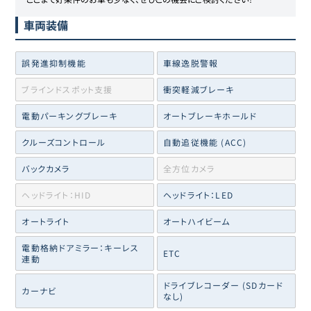
車両装備
誤発進抑制機能
車線逸脱警報
ブラインドスポット支援
衝突軽減ブレーキ
電動パーキングブレーキ
オートブレーキホールド
クルーズコントロール
自動追従機能 (ACC)
バックカメラ
全方位カメラ
ヘッドライト：HID
ヘッドライト：LED
オートライト
オートハイビーム
電動格納ドアミラー：キーレス
ETC
連動
ドライブレコーダー (SDカード
カーナビ
なし)