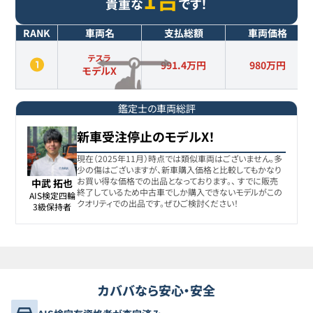
貴重な
です！
RANK
車両名
支払総額
車両価格
テスラ
991.4万円
980
万円
モデルX
鑑定士の車両総評
新車受注停止のモデルX！
現在（2025年11月）時点では類似車両はございません。多
少の傷はございますが、新車購入価格と比較してもかなり
お買い得な価格での出品となっております。、 すでに販売
中武 拓也
終了しているため中古車でしか購入できないモデルがこの
AIS検定四輪

クオリティでの出品です。ぜひご検討ください！
3級保持者
カババなら安心・安全