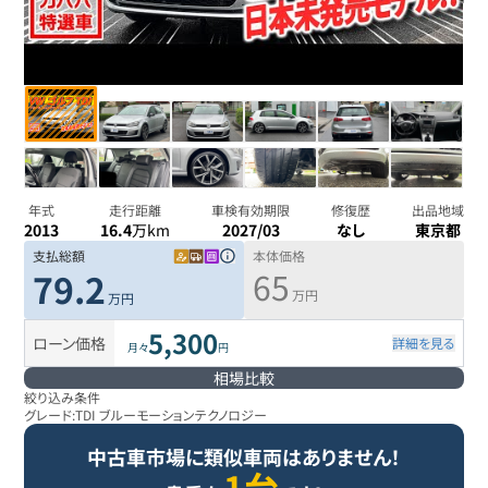
年式
走行距離
車検有効期限
修復歴
出品地域
2013
16.4
万km
2027/03
なし
東京都
支払総額
本体価格
65
79.2
万円
万円
5,300
ローン価格
詳細を見る
月々
円
相場比較
絞り込み条件
グレード:
TDI ブルーモーションテクノロジー
中古車市場に類似車両はありません！
1台