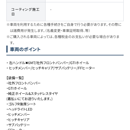
コーティング施工
-
日
※車両を利用するために各種手続きをご自身で行う必要があります。その際に
は諸費用が発生します。（名義変更・車庫証明取得、等）
※ご購入される車両によっては、各種税金のお支払いが必要な場合がありま
す。
車両のポイント
・
左ハンドル✖︎6MT/社外フロントバンパー/GTIホイール
・
ヒッチメンバー/ヒッチキャリア/サブバッテリー/FFヒーター
【装備一覧】

・社外フロントバンパー

・GTIホイール

・純正ホイール&スタッドレスタイヤ

(着払いにてお送りいたします。)

・ゴルフR後席シート

・ヘッドライトLED

・ヒッチメンバー

・ヒッチキャリア

・サブバッテリー

・FFヒーター
