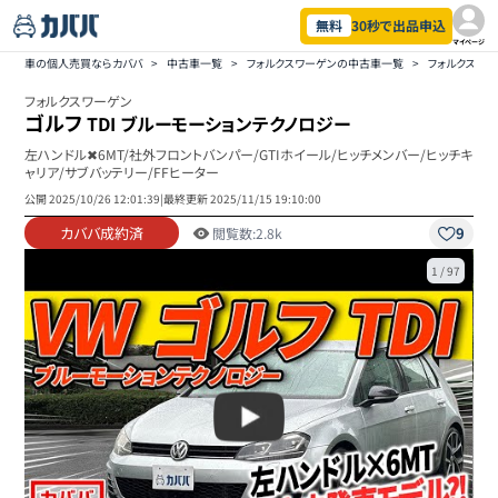
無料
30秒で出品申込
マイページ
車の個人売買ならカババ
>
中古車一覧
>
フォルクスワーゲンの中古車一覧
>
フォルクスワー
フォルクスワーゲン
ゴルフ
TDI ブルーモーションテクノロジー
左ハンドル✖︎6MT/社外フロントバンパー/GTIホイール/ヒッチメンバー/ヒッチキ
ャリア/サブバッテリー/FFヒーター
公開
2025/10/26 12:01:39
|
最終更新
2025/11/15 19:10:00
カババ成約済
9
閲覧数:
2.8k
1
/
97