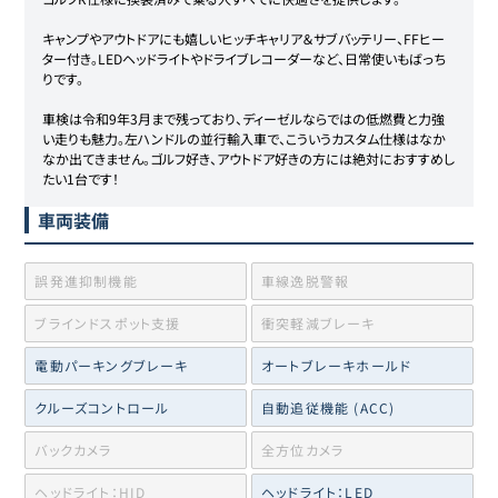
キャンプやアウトドアにも嬉しいヒッチキャリア＆サブバッテリー、FFヒー
ター付き。LEDヘッドライトやドライブレコーダーなど、日常使いもばっち
りです。

車検は令和9年3月まで残っており、ディーゼルならではの低燃費と力強
い走りも魅力。左ハンドルの並行輸入車で、こういうカスタム仕様はなか
なか出てきません。ゴルフ好き、アウトドア好きの方には絶対におすすめし
たい1台です！
車両装備
誤発進抑制機能
車線逸脱警報
ブラインドスポット支援
衝突軽減ブレーキ
電動パーキングブレーキ
オートブレーキホールド
クルーズコントロール
自動追従機能 (ACC)
バックカメラ
全方位カメラ
ヘッドライト：HID
ヘッドライト：LED