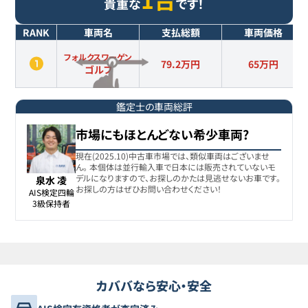
貴重な
です！
RANK
車両名
支払総額
車両価格
フォルクスワーゲン
79.2万円
65
万円
ゴルフ
鑑定士の車両総評
市場にもほとんどない希少車両?
現在(2025.10)中古車市場では、類似車両はございませ
ん。 本個体は並行輸入車で日本には販売されていないモ
デルになりますので、お探しのかたは見逃せないお車です。
泉水 凌
お探しの方はぜひお問い合わせください！
AIS検定四輪

3級保持者
カババなら安心・安全