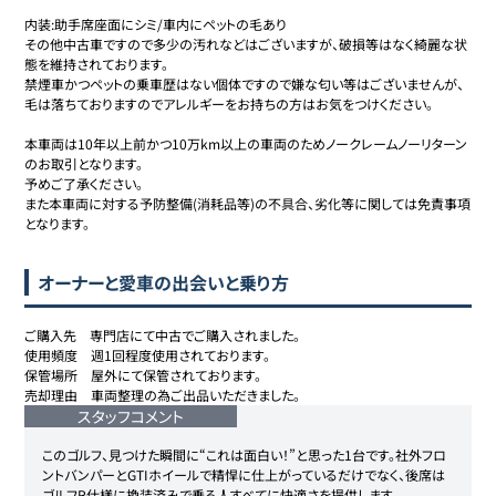
内装:助手席座面にシミ/車内にペットの毛あり

その他中古車ですので多少の汚れなどはございますが、破損等はなく綺麗な状
態を維持されております。

禁煙車かつペットの乗車歴はない個体ですので嫌な匂い等はございませんが、
毛は落ちておりますのでアレルギーをお持ちの方はお気をつけください。

本車両は10年以上前かつ10万km以上の車両のためノークレームノーリターン
のお取引となります。

予めご了承ください。

また本車両に対する予防整備(消耗品等)の不具合、劣化等に関しては免責事項
となります。
オーナーと愛車の出会いと乗り方
ご購入先　専門店にて中古でご購入されました。

使用頻度　週1回程度使用されております。

保管場所　屋外にて保管されております。

売却理由　車両整理の為ご出品いただきました。
スタッフコメント
このゴルフ、見つけた瞬間に“これは面白い！”と思った1台です。社外フロ
ントバンパーとGTIホイールで精悍に仕上がっているだけでなく、後席は
ゴルフR仕様に換装済みで乗る人すべてに快適さを提供します。
