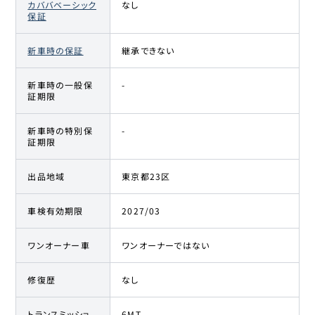
カババベーシック
なし
保証
新車時の保証
継承できない
新車時の一般保
-
証期限
新車時の特別保
-
証期限
出品地域
東京都23区
車検有効期限
2027/03
ワンオーナー車
ワンオーナーではない
修復歴
なし
トランスミッショ
6MT