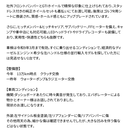
社外フロントバンパーとGTIホイールで精悍な印象に仕上げられており、スタッ
ドレス付きの純正ホイールセットも着払いにてお渡し可能。後席はゴルフR用シ
ートに換装され、質感・ホールド感ともにアップグレードされています。

さらに、ヒッチメンバー＆ヒッチキャリア、サブバッテリー、FFヒーターを備え、キャ
ンプや車中泊にも対応可能。LEDヘッドライトやドライブレコーダーも装備して
おり、実用性・快適性どちらも抜群です。

車検は令和9年3月まで有効。すぐに乗り出せるコンディションで、経済的なディ
ーゼルエンジン×希少な左ハンドル仕様の並行輸入モデルを探していた方に
は見逃せない1台です。

【整備歴】

今年　13万km時点　クラッチ交換

一昨年　ウォーターポンプ&ラジエーター交換

【車両コンディション】

機関:ダッシュボードあたりに時々異音が発生しており、エバポレーターによる
物かとオーナー様はお話しされておりました。

現状のお渡しになります。

外装:左サイドシル板金塗装/左リアフェンダーに傷/リアバンパーに傷

その他雨天の為、細かな傷は確認できませんでしたが、大きな凹みを伴う傷な
どはない状態です。
