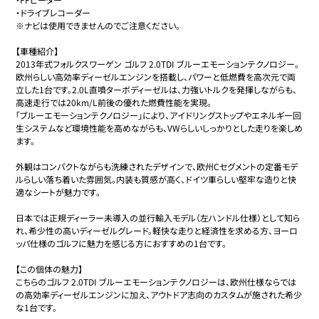
・ドライブレコーダー

※ナビは使用できませんのでご注意ください。

【車種紹介】

2013年式フォルクスワーゲン ゴルフ 2.0TDI ブルーエモーションテクノロジー。

欧州らしい高効率ディーゼルエンジンを搭載し、パワーと低燃費を高次元で両
立した1台です。2.0L直噴ターボディーゼルは、力強いトルクを発揮しながらも、
高速走行では20km/L前後の優れた燃費性能を実現。

「ブルーエモーションテクノロジー」により、アイドリングストップやエネルギー回
生システムなど環境性能を高めながらも、VWらしいしっかりとした走りを楽しめ
ます。

外観はコンパクトながらも洗練されたデザインで、欧州Cセグメントの定番モデ
ルらしい落ち着いた雰囲気。内装も質感が高く、ドイツ車らしい堅牢な造りと快
適なシートが魅力です。

日本では正規ディーラー未導入の並行輸入モデル（左ハンドル仕様）として知ら
れ、希少性の高いディーゼルグレード。軽快な走りと経済性を求める方、ヨーロ
ッパ仕様のゴルフに魅力を感じる方におすすめの1台です。

【この個体の魅力】

こちらのゴルフ 2.0TDI ブルーエモーションテクノロジーは、欧州仕様ならでは
の高効率ディーゼルエンジンに加え、アウトドア志向のカスタムが施された希少
な1台です。
