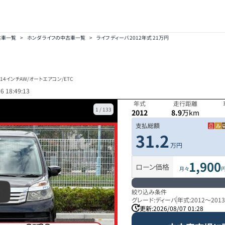
古車一覧
>
ホンダ ライフの中古車一覧
>
ライフ ディーバ 2012年式 21万円
14インチAW/オートエアコン/ETC
6 18:49:13
年式
走行距離
1
/
133
2012
8.9
万km
支払総額
31.2
万円
1,900
ローン価格
月々
絞り込み条件
グレード:
ディーバ
年式:
2012
～
201
更新:
2026/08/07 01:28