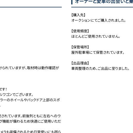
オーナーと愛車の出会いと
【購入先】

オークションにてご購入されました。

【使用頻度】

ほとんどご使用されていません。

【保管場所】

屋外駐車場にて保管されています。

【出品理由】

けられていますが、取材時は動作確認が
車両整理のため、ご出品に至りました。
す！

ワゴンでございます。

カラーのホイールやバックドア上部のスポ


現されています。前後列ともに左右へのウ
ング機能が備わるため快適にご使用いただ
カメラも装備されるため日常使いにも困ら