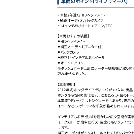
車両のポイント
(ライフ ディーバ)
・
車検2年近く/HIDヘッドライト
・
純正オーディオ/バックカメラ
・
14インチAW/オートエアコン/ETC
【車両おすすめ装備】

⚫︎HIDヘッドライト

⚫︎純正オーディオ(モニター付)

⚫︎バックカメラ

⚫︎純正14インチアルミホイール

⚫︎オートエアコン

※ダッシュボード上部にレーダー探知機が取り付
取れませんでした。

【車両説明】

2012年式 ホンダ ライフ ディーバ がカババに出品で
ホンダN-WGNの先代モデルにあたる、人気のトール
本車両"ディーバ"は上位グレードにあたり、専用
イラーなど、スポーティな印象が強められています。
インテリアもボディ形状を活かした広々空間が実
ォークスルーが簡単に行え、後席にもリクライニ
けます。

純正オーディオがインストールされており、バック