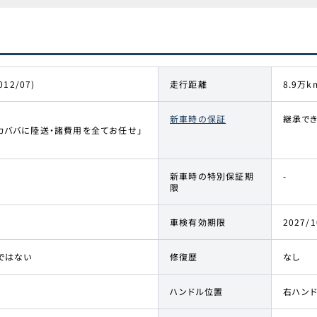
012/07)
走行距離
8.9万k
新車時の保証
継承で
カババに陸送・諸費用を全てお任せ」
新車時の特別保証期
-
限
車検有効期限
2027/1
ではない
修復歴
なし
ハンドル位置
右ハン