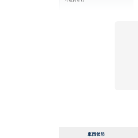
月額利用料
支払い回数
リース期間
支払総額
残価
車両状態