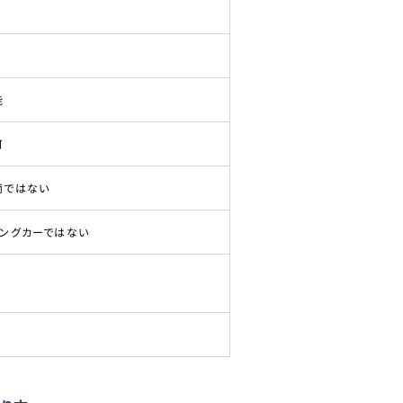
能
可
両ではない
ピングカーではない