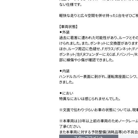
ない仕様です。

軽快な走りと広々空間を併せ持った1台をぜひご検
【車両状態】

⚫︎外装

過去に雹害に遭われた可能性があり、ルーフとそ
けられました。また、ボンネットに交換歴があります。
ほか、ルーフ周辺に色褪せ、Fガラス/ボンネット/
ボンネット/左F,Rフェンダーにえくぼ、Fバンパー
部に線傷や小傷が確認できました。

⚫︎内装

ハンドルカバー表面に剥がれ、運転席座面にシワ、
きました。

⚫︎におい

特異なにおいは感じられませんでした。

※文面で伝わりづらいお車の状態については、現車
※本車両は10年以上前の車両のためノークレーム
了承ください。

また本車両に対する予防整備(消耗品等)の不具合
スタッフコメント