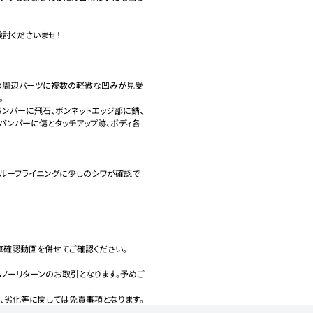
討くださいませ！

の周辺パーツに複数の軽微な凹みが見受


Fバンパーに飛石、ボンネットエッジ部に錆、
/Rバンパーに傷とタッチアップ跡、ボディ各
ルーフライニングに少しのシワが確認で
確認動画を併せてご確認ください。

ノーリターンのお取引となります。予めご
、劣化等に関しては免責事項となります。