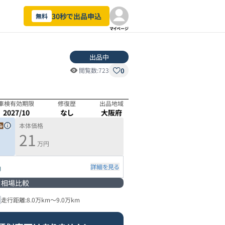
30秒で出品申込
無料
マイページ
出品中
0
閲覧数:
723
車検有効期限
修復歴
出品地域
2027/10
なし
大阪府
本体価格
21
万円
詳細を見る
円
相場比較
3
走行距離:
8.0万km
～
9.0万km