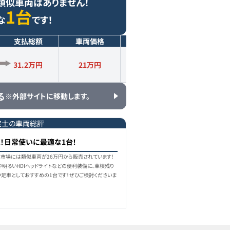
類似車両はありません！
1台
な
です！
支払総額
車両価格
年式
走行距離
31.2万円
21
万円
2012
年式
8.9
万km
る
※外部サイトに移動します。
定士の車両総評
く！日常使いに最適な1台！
中古車市場には類似車両が26万円から販売されています！
や明るいHDIヘッドライトなどの便利装備に、車検残り
や足車としておすすめの1台です！ぜひご検討くださいま