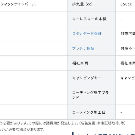
スティックナイトパール
排気量 (cc)
650cc
キーレスキーの本数
-
スタンダード保証
付帯可
プラチナ保証
付帯不
福祉車両
福祉車
キャンピングカー
キャン
コーティング施工ブラ
-
ンド
コーティング施工日
-
必要があります。その際には諸費用が発生します。（名義変更・車庫証明取得、等）
払いが必要な場合があります。