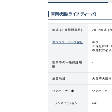
車両状態
(ライフ ディーバ)
年式 (初度登録年月)
2012年式 (2
カババベーシック保証
あり
※保証には「
の選択が必須
新車時の一般保証期
-
限
出品地域
大阪府大阪市
ワンオーナー車
ワンオーナー
トランスミッション
4AT