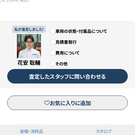
24,100円（税込）
19回
1年7ヶ月
私が査定しました!
車両の状態・付属品について
見積書発行
457,900円（税込）
費用について
1,000円
花安 聡輔
その他
カババリースについて詳しくは
こちら
査定したスタッフに問い合わせる
リースのお申し込みはこちら
お気に入りに追加
※三菱オートリース（株）が運営するピタクルサイトへ移動します。
装備・消耗品
カタログ