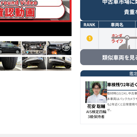
中古車市場に
貴重
RANK
車両名
ホンダ
ライフ
類似車両を見
鑑
車検残り2年近
取材時(10/24)、
本車両はバックカメラ
も2年近くと日常使用
花安 聡輔
せ。
AIS検定四輪

3級保持者