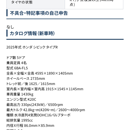
タイヤの状態
点)
不具合・特記事項の自己申告
ホンダ
72
633.7万円
594
万円
シビックタイプR
なし
カタログ情報（新車時）
ホンダ
73
635.8万円
619.8
万円
シビックタイプR
2025年式 ホンダ シビック タイプR

ホンダ
74
638万円
615
万円
シビックタイプR
ドア数 5ドア

乗員定員 4名

型式 6BA-FL5

ホンダ
全長×全幅×全高 4595×1890×1405mm

75
638.8万円
619
万円
シビックタイプR
ホイールベース 2735mm

トレッド前／後 1625／1615mm

室内長×室内幅×室内高 1915×1545×1145mm

ホンダ
車両重量 1430kg

76
640万円
630
万円
シビックタイプR
エンジン型式 K20C

最高出力 330ps(243kW)／6500rpm

最大トルク 42.8kg・m(420N・m)／2600～4000rpm

ホンダ
種類 水冷直列4気筒DOHC16バルブターボ

77
643.5万円
625.8
万円
シビックタイプR
総排気量 1995cc

内径Ｘ行程 86.0mm×85.9mm
