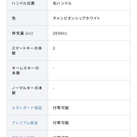
ホンダ
ハンドル位置
右ハンドル
26
600.4万円
578
万円
シビックタイプR
色
チャンピオンシップホワイト
ホンダ
27
600.5万円
578
万円
シビックタイプR
排気量 (cc)
2000cc
ホンダ
28
601.5万円
579.9
万円
スマートキーの本
2
シビックタイプR
数
ホンダ
29
601.5万円
579.9
万円
キーレスキーの
-
シビックタイプR
本数
ホンダ
ノーマルキーの本
-
30
602.4万円
583
万円
シビックタイプR
数
ホンダ
スタンダード保証
付帯可能
31
602.9万円
582.2
万円
シビックタイプR
プレミアム保証
付帯可能
ホンダ
32
603.8万円
588.8
万円
シビックタイプR