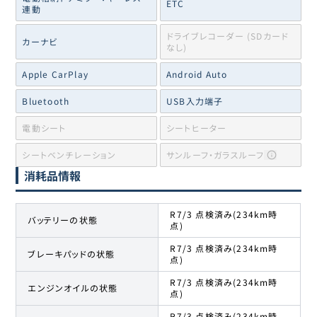
ETC
ホンダ
連動
65
625万円
609.9
万円
シビックタイプR
ドライブレコーダー (SDカード
カーナビ
なし)
ホンダ
66
625.4万円
603
万円
シビックタイプR
Apple CarPlay
Android Auto
Bluetooth
USB入力端子
ホンダ
67
627.7万円
608
万円
シビックタイプR
電動シート
シートヒーター
ホンダ
シートベンチレーション
サンルーフ・ガラスルーフ
68
628万円
603
万円
シビックタイプR
消耗品情報
ホンダ
69
628.5万円
609.9
万円
シビックタイプR
R7/3 点検済み(234km時
バッテリーの状態
点)
R7/3 点検済み(234km時
ホンダ
ブレーキパッドの状態
70
628.7万円
597.7
万円
点)
シビックタイプR
R7/3 点検済み(234km時
エンジンオイルの状態
点)
ホンダ
71
630万円
598
万円
シビックタイプR
R7/3 点検済み(234km時