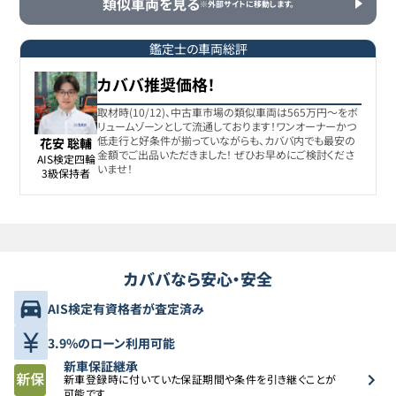
類似車両を見る
※外部サイトに移動します。
ホンダ
7
591.7万円
571.7
万円
シビックタイプR
鑑定士の車両総評
カババ推奨価格！
ホンダ
8
592.6万円
573
万円
シビックタイプR
取材時(10/12)、中古車市場の類似車両は565万円〜をボ
リュームゾーンとして流通しております！ワンオーナーかつ
低走行と好条件が揃っていながらも、カババ内でも最安の
花安 聡輔
金額でご出品いただきました！ ぜひお早めにご検討くださ
ホンダ
AIS検定四輪

9
592.7万円
573.7
万円
いませ！
シビックタイプR
3級保持者
ホンダ
10
592.8万円
573
万円
シビックタイプR
カババなら安心・安全
ホンダ
11
595.8万円
580.5
万円
シビックタイプR
AIS検定有資格者が査定済み
ホンダ
3.9%のローン利用可能
12
596.7万円
569.7
万円
シビックタイプR
新車保証継承
新車登録時に付いていた保証期間や条件を引き継ぐことが
可能です