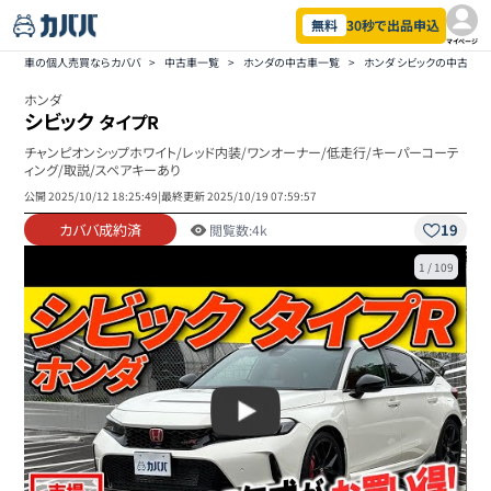
無料
30秒で出品申込
マイページ
車の個人売買ならカババ
>
中古車一覧
>
ホンダの中古車一覧
>
ホンダ シビックの中古車
ホンダ
シビック
タイプR
チャンピオンシップホワイト/レッド内装/ワンオーナー/低走行/キーパーコーテ
ィング/取説/スペアキーあり
公開
2025/10/12 18:25:49
|
最終更新
2025/10/19 07:59:57
カババ成約済
19
閲覧数:
4k
1
/
109