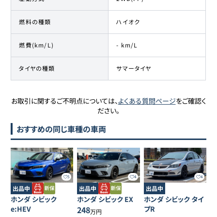
ホンダ
燃料の種類
ハイオク
85
673.8万円
660
万円
シビックタイプR
燃費(km/L)
- km/L
ホンダ
86
681万円
658
万円
シビックタイプR
タイヤの種類
サマータイヤ
ホンダ
87
686.9万円
670
万円
シビックタイプR
お取引に関するご不明点については、
よくある質問ページ
をご確認く
ださい。
ホンダ
88
690万円
668.2
万円
おすすめの同じ車種の車両
シビックタイプR
ホンダ
89
692万円
670
万円
シビックタイプR
5
4
4
ホンダ
出品中
出品中
出品中
90
695万円
660
万円
シビックタイプR
ホンダ
シビック
ホンダ
シビック
EX
ホンダ
シビック
タイ
e:HEV
248
プR
万円