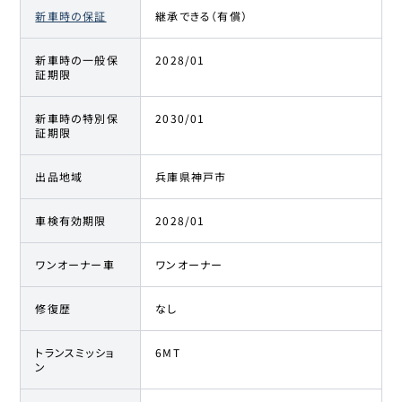
新車時の保証
継承できる（有償）
ホンダ
20
598.8万円
572.8
万円
シビックタイプR
新車時の一般保
2028/01
証期限
ホンダ
21
598.8万円
583.8
万円
シビックタイプR
新車時の特別保
2030/01
証期限
ホンダ
22
599.6万円
585
万円
シビックタイプR
出品地域
兵庫県神戸市
ホンダ
車検有効期限
2028/01
23
599.9万円
573.1
万円
シビックタイプR
ワンオーナー車
ワンオーナー
ホンダ
24
600万円
580
万円
シビックタイプR
修復歴
なし
ホンダ
25
600万円
585
万円
トランスミッショ
6MT
シビックタイプR
ン