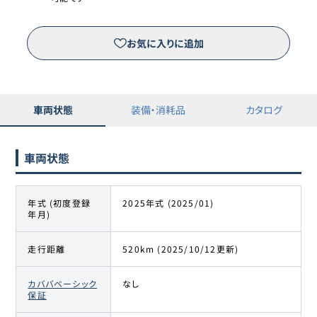
ホンダ
13
596.7万円
575.7
万円
シビックタイプR
お気に入りに追加
ホンダ
14
596.7万円
575.7
万円
シビックタイプR
ホンダ
15
597.8万円
585.8
万円
車両状態
装備・消耗品
カタログ
シビックタイプR
ホンダ
16
598万円
578
万円
車両状態
シビックタイプR
ホンダ
年式 (初度登録
2025年式 (2025/01)
17
598万円
579
万円
シビックタイプR
年月)
ホンダ
走行距離
520km (2025/10/12更新)
18
598万円
585
万円
シビックタイプR
カババベーシック
なし
保証
ホンダ
19
598.7万円
579.7
万円
シビックタイプR