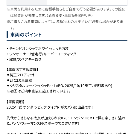
ホンダ
39
609.9万円
589.9
万円
シビックタイプR
※車両を利用するために各種手続きをご自身で行う必要があります。その際に
は諸費用が発生します。（名義変更・車庫証明取得、等）
※ご購入される車両によっては、各種税金のお支払いが必要な場合がありま
ホンダ
40
610.6万円
589.8
万円
シビックタイプR
す。
車両のポイント
ホンダ
41
614.6万円
595
万円
シビックタイプR
・
チャンピオンシップホワイト/レッド内装
・
ワンオーナー/低走行/キーパーコーティング
・
取説/スペアキーあり
ホンダ
42
615万円
595
万円
シビックタイプR
【車両おすすめ装備】

⚫︎純正フロアマット

⚫︎ETC2.0車載器

ホンダ
⚫︎クリスタルキーパー(KeePer LABO、2025/10/10施工、証明書あり)

43
615.5万円
598.9
万円
シビックタイプR
※初回はご納車直後に施工されています。

【車両説明】

ホンダ
2025年式 ホンダ シビック タイプR がカババに出品です！

44
615.8万円
596.2
万円
シビックタイプR
先代からさらなる改良が加えられたK20Cエンジン×6MTで操る楽しさに溢れ
た、ハイパフォーマンスFFスポーツでございます！

ホンダ
45
617.8万円
599.5
万円
シビックタイプR
エクステリアはボディカラーにチャンピオンシップホワイトを採用。クリーンなボ