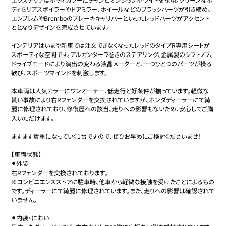
ディをリアスポイラーやドアミラー、ホイールなどのブラックパーツが引き締め、
エンブレムやBremboのブレーキキャリパーといったレッドパーツがアクセント
ホンダ
46
617.9万円
599.3
万円
ととなりデザインを完成させています。

シビックタイプR
インテリアはいまや新車では注文できなくなったレッドのタイプR専用シートが
スポーティな空間です。アルカンターラ巻きのステアリング、金属製のシフトノブ、
ホンダ
47
618万円
589.8
万円
ドライブモードにより演出の変わる液晶メーターと、一つひとつのパーツが操る
シビックタイプR
歓び、スポーツマインドを刺激します。

ホンダ
本車両は人気カラーにワンオーナー、低走行と好条件が揃っています。軽微な
48
618.2万円
595
万円
シビックタイプR
貰い事故により右Rフェンダーを交換されていますが、ホンダディーラーにて綺
麗に修理されており、修復歴への該当、走りへの影響もないため、安心してご購
入いただけます。

ホンダ
49
618.2万円
595
万円
シビックタイプR
ますます貴重になっていく1台ですので、ぜひお早めにご検討くださいませ！

【車両状態】

ホンダ
⚫︎外装

50
618.5万円
599
万円
シビックタイプR
右Rフェンダーを交換されております。

※コンビニエンスストアに駐車時、他車から軽微な接触を受けたことによるもの
です。ディーラーにて綺麗に修理されています。また、走りへの影響は確認されて
ホンダ
51
619万円
599
万円
いません。

シビックタイプR
⚫︎内装・におい
