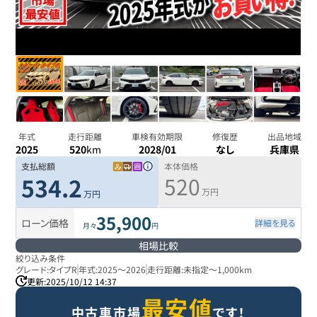
年式
走行距離
車検有効期限
修復歴
出品地域
2025
520
km
2028/01
なし
兵庫県
支払総額
本体価格
520
534.2
万円
万円
35,900
ローン価格
詳細を見る
月々
円
相場比較
絞り込み条件
グレード:
タイプR
年式:
2025
～
2026
走行距離:
未指定
～
1,000km
更新:
2025/10/12 14:37
最安値
中古車市場
です！