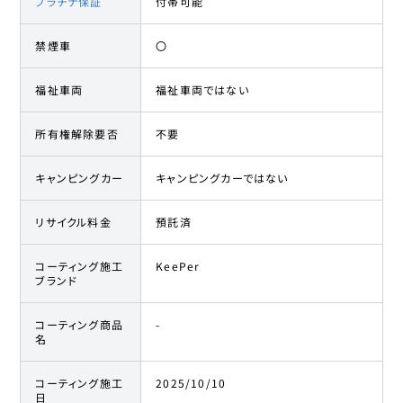
プラチナ保証
付帯可能
ホンダ
33
604.7万円
584.9
万円
禁煙車
〇
シビックタイプR
福祉車両
福祉車両ではない
ホンダ
34
605.8万円
580
万円
シビックタイプR
所有権解除要否
不要
ホンダ
35
606万円
588
万円
シビックタイプR
キャンピングカー
キャンピングカーではない
ホンダ
リサイクル料金
預託済
36
606万円
588
万円
シビックタイプR
コーティング施工
KeePer
ブランド
ホンダ
37
606万円
591
万円
シビックタイプR
コーティング商品
-
名
ホンダ
38
606.2万円
588.9
万円
シビックタイプR
コーティング施工
2025/10/10
日