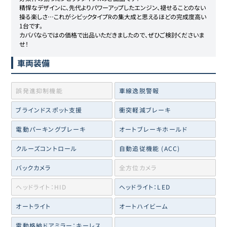
精悍なデザインに、先代よりパワーアップしたエンジン、褪せることのない
操る楽しさ…これがシビックタイプRの集大成と思えるほどの完成度高い
ホンダ
59
620万円
599.9
万円
1台です。

シビックタイプR
カババならではの価格で出品いただきましたので、ぜひご検討くださいま
せ！
ホンダ
60
620万円
600
万円
車両装備
シビックタイプR
誤発進抑制機能
ホンダ
車線逸脱警報
61
621.5万円
598.3
万円
シビックタイプR
ブラインドスポット支援
衝突軽減ブレーキ
ホンダ
電動パーキングブレーキ
オートブレーキホールド
62
623万円
598
万円
シビックタイプR
クルーズコントロール
自動追従機能 (ACC)
ホンダ
63
624万円
598
万円
バックカメラ
全方位カメラ
シビックタイプR
ヘッドライト：HID
ヘッドライト：LED
ホンダ
64
625万円
609.9
万円
シビックタイプR
オートライト
オートハイビーム
電動格納ドアミラー：キーレス