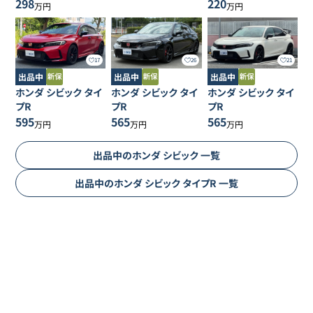
298
220
ホンダ
万円
万円
91
695万円
683
万円
シビックタイプR
ホンダ
92
698万円
683
万円
17
26
21
シビックタイプR
出品中
出品中
出品中
ホンダ
シビック
タイ
ホンダ
シビック
タイ
ホンダ
シビック
タイ
ホンダ
プR
プR
プR
93
698.8万円
679.6
万円
シビックタイプR
595
565
565
万円
万円
万円
ホンダ
出品中の
ホンダ
シビック
一覧
94
699.9万円
684.9
万円
シビックタイプR
出品中の
ホンダ
シビック
タイプR
一覧
ホンダ
95
715.8万円
696.2
万円
シビックタイプR
ホンダ
96
727.8万円
709.8
万円
シビックタイプR
ホンダ
97
738万円
715
万円
シビックタイプR