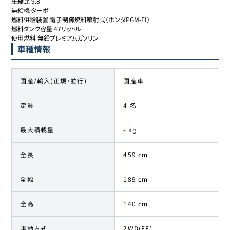
圧縮比 9.8

ホンダ
78
645.3万円
624.7
万円
過給機 ターボ

シビックタイプR
燃料供給装置 電子制御燃料噴射式（ホンダPGM-FI）

燃料タンク容量 47リットル

使用燃料 無鉛プレミアムガソリン
ホンダ
79
645.4万円
618
万円
車種情報
シビックタイプR
ホンダ
80
645.4万円
629
万円
国産/輸入(正規・並行)
国産車
シビックタイプR
定員
4 名
ホンダ
81
645.8万円
629.8
万円
シビックタイプR
最大積載量
- kg
ホンダ
82
645.9万円
627
万円
全長
シビックタイプR
459 cm
全幅
189 cm
ホンダ
83
650万円
630
万円
シビックタイプR
全高
140 cm
ホンダ
84
652.3万円
629.8
万円
シビックタイプR
駆動方式
2WD(FF)