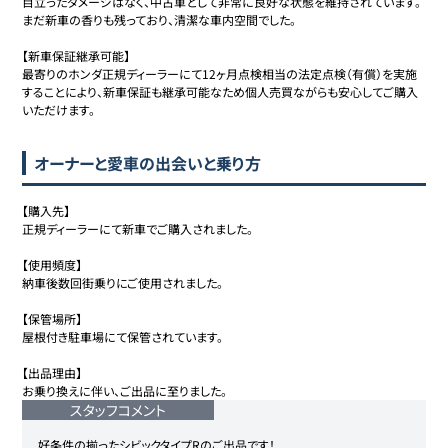
目立ったダメージはなく、中古車として非常に良好な状態を維持されています。

ホンダ
52
619万円
599.8
万円
まだ新車の香りも残っており、清潔な車内空間でした。

シビックタイプR
【新車保証継承可能】

最寄りのホンダ正規ディーラーにて12ヶ月点検相当の法定点検（有償）を実施
ホンダ
53
619.8万円
599.4
万円
することにより、新車保証も継承可能なため個人売買ながらも安心してご購入
シビックタイプR
いただけます。
ホンダ
54
619.9万円
599.2
万円
オーナーと愛車の出会いと乗り方
シビックタイプR
【購入先】

ホンダ
55
619.9万円
601.1
万円
正規ディーラーにて新車でご購入されました。

シビックタイプR
【使用頻度】

ホンダ
納車後数回街乗りにご使用されました。

56
619.9万円
601.2
万円
シビックタイプR
【保管場所】

屋根付き駐車場にて保管されています。

ホンダ
57
620万円
595
万円
シビックタイプR
【出品理由】

お乗り換えに伴い、ご出品に至りました。
スタッフコメント
ホンダ
58
620万円
598
万円
シビックタイプR
好条件の揃ったシビックタイプRのご出品です！
