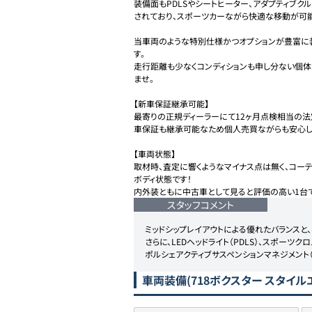
装備面もPDLSやシートヒーター、アダプティブク
されており、スポーツカーながら快適な移動が可能
当車両のような特別仕様かつオプションが豊富に
す。

走行距離も少なくコンディションも申し分ない個体
ませ。

【新車保証継承可能】

最寄りの正規ディーラーにて12ヶ月点検相当の法
車保証も継承可能なため個人売買ながらも安心して
【車両状態】

取材時、査定に響くようなマイナス点は無く、コー
ボディ状態です！

内外装ともに中古車として見ると評価の高い1台で
スタッフコメント
ミッドシップレイアウトによる優れたバランスと
さらに、LEDヘッドライト（PDLS）、スポーツクロ
ポルシェアクティブサスペンションマネジメント
車両装備
(718ボクスター スタイルエ