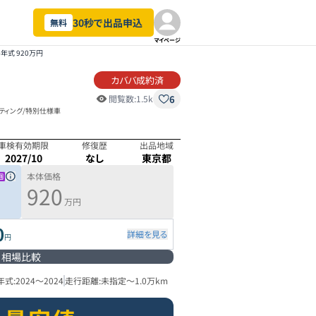
30秒で出品申込
無料
マイページ
4年式 920万円
カババ成約済
6
閲覧数:
1.5k
ーティング/特別仕様車
車検有効期限
修復歴
出品地域
2027/10
なし
東京都
本体価格
920
万円
0
詳細を見る
円
相場比較
年式:
2024
～
2024
走行距離:
未指定
～
1.0万km