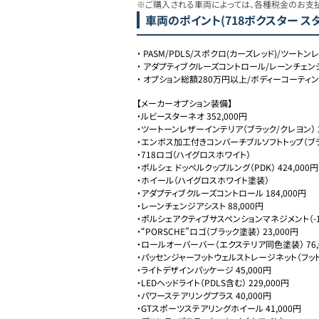
※ご購入される車両によっては、各種税金のお支
車両のポイント
(718ボクスター ス
・
PASM/PDLS/スポクロ(カーズレッド)/ツート
・
アダプティブクルーズコントロール/レーンチェン
・
オプション総額280万円以上/ボディーコーティ
【メーカーオプション装備】

・ルビースターネオ 352,000円

・ツートーンレザーインテリア（ブラック/クレヨン） 31
・エンボス加工付きコンバーチブルソフトトップ（ブラッ
・718ロゴ（ハイグロスホワイト）

・ポルシェ ドッペルクップルング（PDK） 424,000円

・ホイール（ハイグロスホワイト塗装）

・アダプティブクルーズコントロール 184,000円

・レーンチェンジアシスト 88,000円

・ポルシェアクティブサスペンションマネジメント（-10m
・“PORSCHE”ロゴ（ブラック塗装） 23,000円

・ロールオーバーバー（エクステリア同色塗装） 76,0
・パッセンジャーフットウェルストレージネット（フット
・ライトデザインパッケージ 45,000円

・LEDヘッドライト（PDLS含む） 229,000円

・パワーステアリングプラス 40,000円

・GTスポーツステアリングホイール 41,000円
