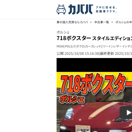
車の個人売買ならカババ
>
中古車一覧
>
ポルシェの
ポルシェ
718ボクスター
スタイルエディション
PASM/PDLS/スポクロ(カーズレッド)/ツートンレザーイ
公開
2025/10/08 15:16:38
|
最終更新
2025/10/1