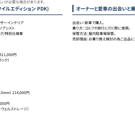
払いが必要な場合があります。
タイルエディション PDK)
オーナーと愛車の出会いと
ンレザーインテリア
出会い：新車で購入。

ジアシスト
乗り方：ゴルフや旅行に行く際に使用。

ング/特別仕様車
保管方法：屋内駐車場保管。

売却理由：お乗り換え検討の為ご出品に
1,000円

ク） 

m） 214,000円

00円

ウェルストレージ） 
