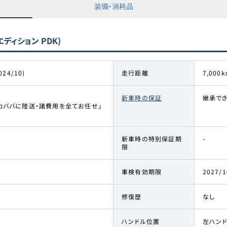
装備・消耗品
ディション PDK)
024/10)
走行距離
7,000k
新車時の保証
継承でき
カババに陸送・諸費用を全てお任せ」
新車時の特別保証期
-
限
車検有効期限
2027/1
修復歴
なし
ハンドル位置
左ハン