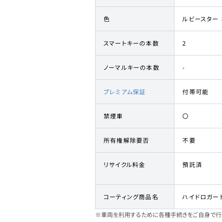
色
ルビースター
スマートキーの本数
2
ノーマルキーの本数
-
プレミアム保証
付帯可能
禁煙車
〇
所有権解除要否
不要
リサイクル料金
預託済
コーティング商品名
ハイドロガー
※車両を利用するために各種手続きをご自身で行う