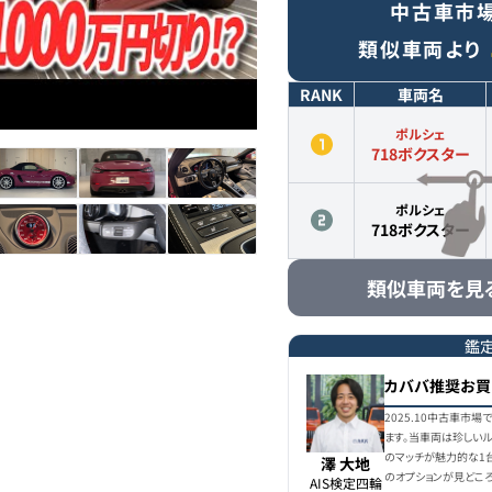
中古車市
類似車両より
RANK
車両名
ポルシェ
718ボクスター
ポルシェ
718ボクスター
類似車両を見
鑑
カババ推奨お買
2025.10中古車市
ます。当車両は珍しい
のマッチが魅力的な1台
澤 大地
のオプションが見どこ
AIS検定四輪
