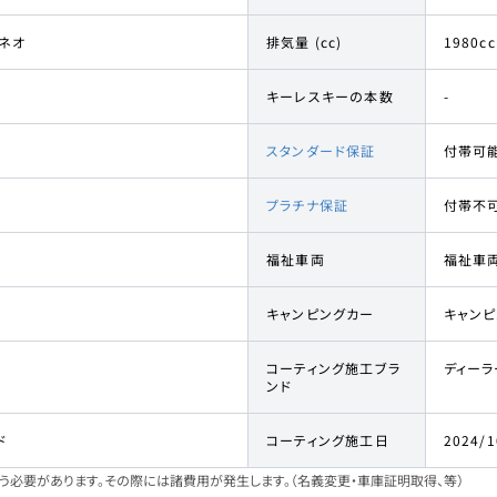
 ネオ
排気量 (cc)
1980cc
キーレスキーの本数
-
スタンダード保証
付帯可
プラチナ保証
付帯不
福祉車両
福祉車
キャンピングカー
キャン
コーティング施工ブラ
ディーラ
ンド
ド
コーティング施工日
2024/1
必要があります。その際には諸費用が発生します。（名義変更・車庫証明取得、等）