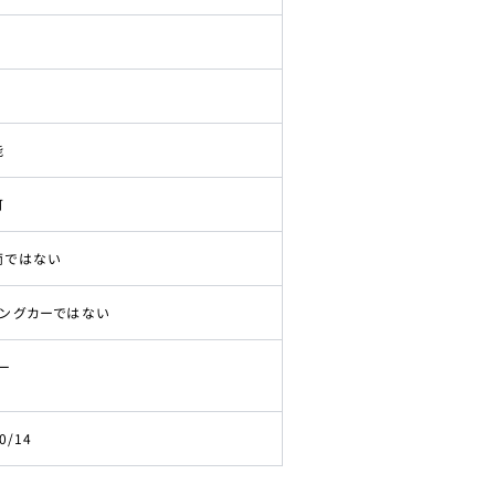
能
可
両ではない
ピングカーではない
ー
0/14