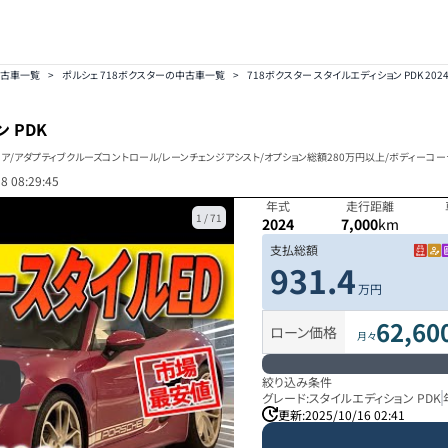
中古車一覧
>
ポルシェ 718ボクスターの中古車一覧
>
718ボクスター スタイルエディション PDK 202
 PDK
ンテリア/アダプティブクルーズコントロール/レーンチェンジアシスト/オプション総額280万円以上/ボディーコ
8 08:29:45
年式
走行距離
1
/
71
2024
7,000
km
支払総額
931.4
万円
62,60
ローン価格
月々
絞り込み条件
グレード:
スタイルエディション PDK
更新:
2025/10/16 02:41