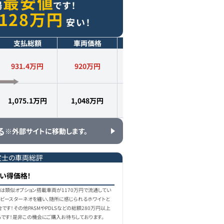
最安値
場
です！
128
万円
安い！
支払総額
車両価格
年式
走行距離
931.4万円
920
万円
2024
年式
7,000
km
1,075.1万円
1,048
万円
2024
年式
2,000
km
る
※外部サイトに移動します。
定士の車両総評
い得価格！
場では類似オプション搭載車両が1170万円で流通してい
ルビースターネオを纏い、随所に感じられるホワイトと
です！その他PASMやPDLSなどの総額280万円以上
ろです！是非この機会にご購入お待ちしております。