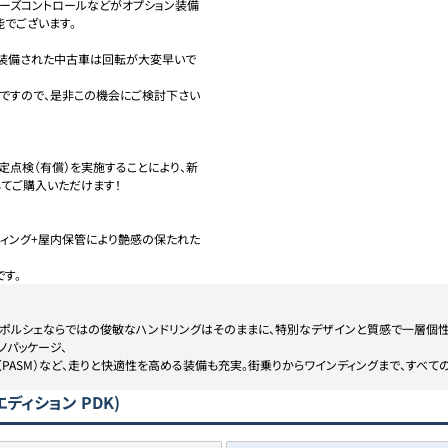
ルーズコントロールなどがオプション装備
でございます。

装備された中古車は回転が大変早いで
ですので、是非この機会にご検討下さい
定点検（有償）を実施することにより、新
ご購入いただけます！

ティング+屋内保管により艶感の保たれた
す。
、ポルシェならではの俊敏なハンドリングはそのままに、特別なデザインと質感で一層個性を
ノパッケージ、

（PASM）など、走りと快適性を高める装備も充実。街乗りからワインディングまで、すべ
ディション PDK)