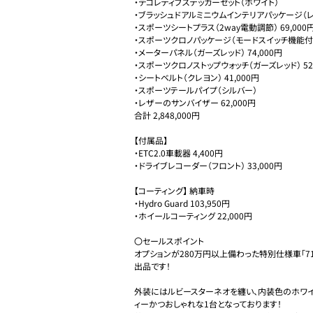
・デコレティブステッカーセット（ホワイト） 

・ブラッシュドアルミニウムインテリアパッケージ（レザー
・スポーツシートプラス（2way電動調節） 69,000円
・スポーツクロノパッケージ（モードスイッチ機能付き） 
・メーターパネル（ガーズレッド） 74,000円

・スポーツクロノストップウォッチ（ガーズレッド） 52,
・シートベルト（クレヨン） 41,000円

・スポーツテールパイプ（シルバー）

・レザーのサンバイザー 62,000円

合計 2,848,000円

【付属品】

・ETC2.0車載器 4,400円

・ドライブレコーダー（フロント） 33,000円

【コーティング】 納車時

・Hydro Guard 103,950円

・ホイールコーティング 22,000円

〇セールスポイント

オプションが280万円以上備わった特別仕様車「71
出品です！

外装にはルビースターネオを纏い、内装色のホワイ
ィーかつおしゃれな1台となっております！
