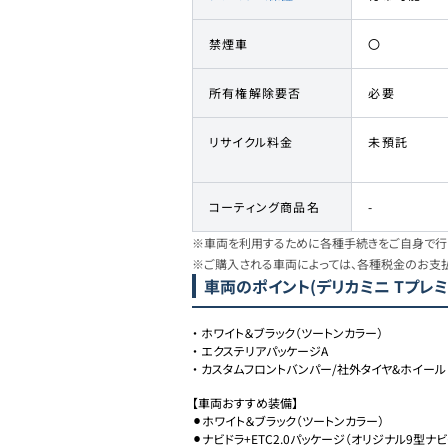
禁煙車
〇
所有権解除要否
必要
リサイクル料金
未預託
コーティング商品名
-
※車両を利用するために各種手続きをご自身で行う
※ご購入される車両によっては、各種税金のお支
車両のポイント
(デリカミニ Tプレミ
・
ホワイト＆ブラック（ツートンカラー）
・
エクステリアパッケージA
・
カスタムフロントバンパー/社外タイヤ&ホイール
【車両おすすめ装備】

⚫︎ホワイト＆ブラック（ツートンカラー）

⚫︎ナビドラ+ETC2.0パッケージ（オリジナル9型ナビ