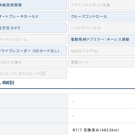
車線逸脱警報
ブラインドスポット支援
オートブレーキホールド
クルーズコントロール
全方位カメラ
ヘッドライト：HID
オートハイビーム
電動格納ドアミラー：キーレス連動
ドライブレコーダー (SDカードなし)
Apple CarPlay
USB入力端子
電動シート
サンルーフ・ガラスルーフ
 4WD)
-
-
R7/7 交換済み（4853km）