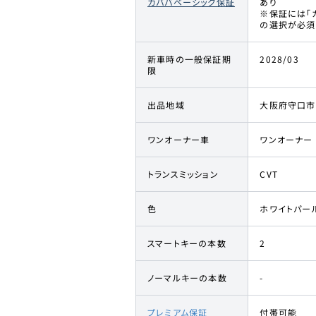
カババベーシック保証
あり
※保証には「
の選択が必須
新車時の一般保証期
2028/03
限
出品地域
大阪府守口市
ワンオーナー車
ワンオーナー
トランスミッション
CVT
色
ホワイトパー
スマートキーの本数
2
ノーマルキーの本数
-
プレミアム保証
付帯可能