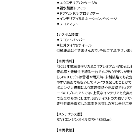
⚫︎エクステリアパッケージA

⚫︎親水鏡面ドアミラー

⚫︎ドアハンドル プロテクター

⚫︎インテリアイルミネーションパッケージ

⚫︎フロアマット

【カスタム装備】

⚫︎フロントバンパー

⚫︎社外タイヤ&ホイール

◎純正品は付きませんので、予めご了承下さいませ
【車両情報】

「2025年式三菱デリカミニ Tプレミアム 4WD
安心感と走破性を誇る一台です。2WDモデルが
し、4WDモデルは雪道や雨天時、未舗装路でも安
やすい路面でも安心してドライブを楽しむことがで
ボエンジン搭載により高速道路や登坂路でもパワ
ードのTプレミアムでは、上質なインテリアと充実
で安全なものにします。SUVテイストの力強いデザ
走行性能を両立した車両をお探しの方は是非ご検討
【メンテナンス歴】

R7/7エンジンオイル交換（4853km）

【車両状態】
