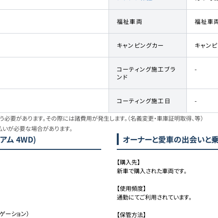
福祉車両
福祉車
キャンピングカー
キャン
コーティング施工ブラ
-
ンド
コーティング施工日
-
必要があります。その際には諸費用が発生します。（名義変更・車庫証明取得、等）
払いが必要な場合があります。
アム 4WD)
オーナーと愛車の出会いと
【購入先】

新車で購入された車両です。

【使用頻度】

通勤にてご利用されています。

ゲーション）

【保管方法】
