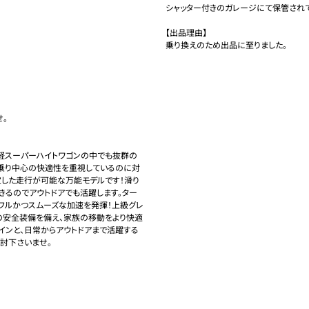
シャッター付きのガレージにて保管されて
【出品理由】

乗り換えのため出品に至りました。
。

」は、軽スーパーハイトワゴンの中でも抜群の
街乗り中心の快適性を重視しているのに対
定した走行が可能な万能モデルです！滑り
きるのでアウトドアでも活躍します。ター
フルかつスムーズな加速を発揮！上級グレ
の安全装備を備え、家族の移動をより快適
インと、日常からアウトドアまで活躍する
下さいませ。
