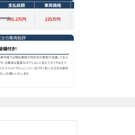
支払総額
車両価格
年式
走行距離
245.2万円
235
万円
2025
年式
9,000
km
定士の車両総評
装備付き！
7）中古車市場では類似車両が同年式の車両が流通しておら
です。当車両は豊富なオプションに加えてタイヤ＆ホイ
れたワイルドでかっこいい一台です！気になる方は是非
ろしくお願いいたします。