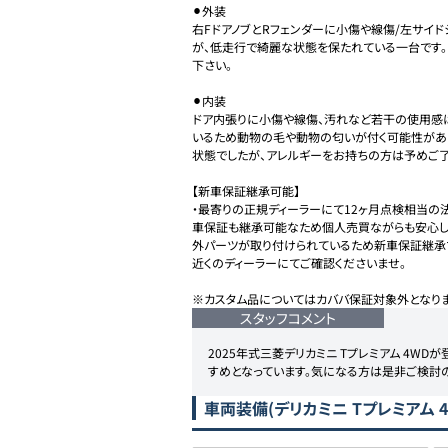
⚫︎外装

右FドアノブとRフェンダーに小傷や線傷/左サイ
が、低走行で綺麗な状態を保たれている一台です
下さい。

⚫︎内装

ドア内張りに小傷や線傷、汚れなど若干の使用感
いるため動物の毛や動物の匂いが付く可能性があ
状態でしたが、アレルギーをお持ちの方は予めご了
【新車保証継承可能】

・最寄りの正規ディーラーにて12ヶ月点検相当の
車保証も継承可能なため個人売買ながらも安心し
外パーツが取り付けられているため新車保証継承
近くのディーラーにてご確認くださいませ。

※カスタム品についてはカババ保証対象外となりま
スタッフコメント
2025年式三菱デリカミニ Tプレミアム 4W
すめとなっています。気になる方は是非ご検討の
車両装備
(デリカミニ Tプレミアム 4