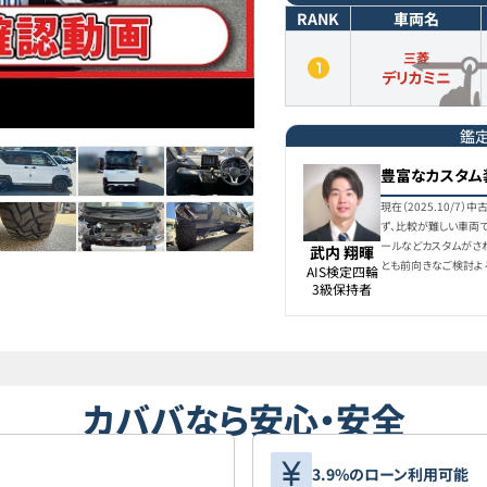
RANK
車両名
三菱
デリカミニ
鑑
豊富なカスタム
現在（2025.10/
ず、比較が難しい車両
ールなどカスタムがさ
武内 翔暉
とも前向きなご検討よ
AIS検定四輪

3級保持者
カババなら安心・安全
3.9%のローン利用可能