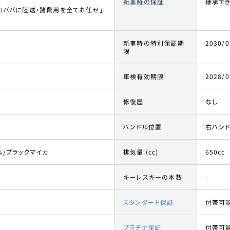
新車時の保証
継承でき
カババに陸送・諸費用を全てお任せ」
新車時の特別保証期
2030/0
限
車検有効期限
2028/0
修復歴
なし
ハンドル位置
右ハン
ル/プラックマイカ
排気量 (cc)
650cc
キーレスキーの本数
-
スタンダード保証
付帯可
プラチナ保証
付帯可