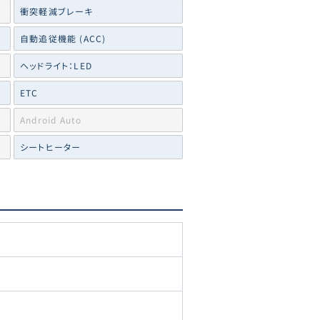
衝突軽減ブレーキ
自動追従機能 (ACC)
ヘッドライト：LED
ETC
Android Auto
シートヒーター