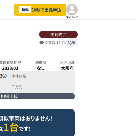
30秒で出品申込
無料
マイページ
掲載終了
6
閲覧数:
11.7k
車検有効期限
修復歴
出品地域
2028/03
なし
大阪府
本体価格
-
万円
相場比較
類似車両はありません！
1台
な
です！