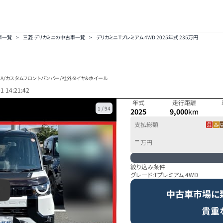
車一覧
>
三菱 デリカミニの中古車一覧
>
デリカミニ Tプレミアム 4WD 2025年式 235万円
ジA/カスタムフロントバンパー/社外タイヤ&ホイール
1 14:21:42
年式
走行距離
1
/
94
2025
9,000
km
支払総額
-
万円
絞り込み条件
グレード:
Tプレミアム 4WD
中古車市場に
貴重