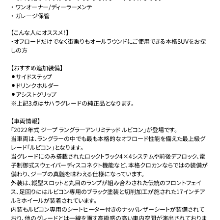
・
ワンオーナー/ディーラーメンテ
・
ガレージ保管
【こんな人にオススメ！】

・オフロードだけでなく街乗りもオールラウンドにご使用できる本格SUVをお探
しの方

【おすすめ追加装備】

⚫︎サイドステップ

⚫︎ドリンクホルダー

⚫︎アシストグリップ

※上記3点はサハラグレードの純正品となります。

【車両情報】

「2022年式 ジープ ラングラーアンリミテッド ルビコン」が登場です。

当車両は、ラングラーの中でも最も本格的なオフロード性能を備えた最上級グ
レード「ルビコン」となります。

当グレードにのみ搭載されたロックトラック4×4システムや前後デフロック、電
子制御式スウェイバーディスコネクト機能など、本格クロカンならではの装備が
備わり、ジープの真髄を味わえる仕様になっています。

外装は、縦型スロットと丸目のランプが組み合わされた伝統のフロントフェイ
ス、足回りにはルビコン専用のブラック塗装と切削加工が施された17インチア
ルミホイールが装着されています。

内装もルビコン専用のシートヒーター付きのナッパレザーシートが装備されて
おり、他のグレードとは一線を画す高級感の高い車内空間が演出されておりま