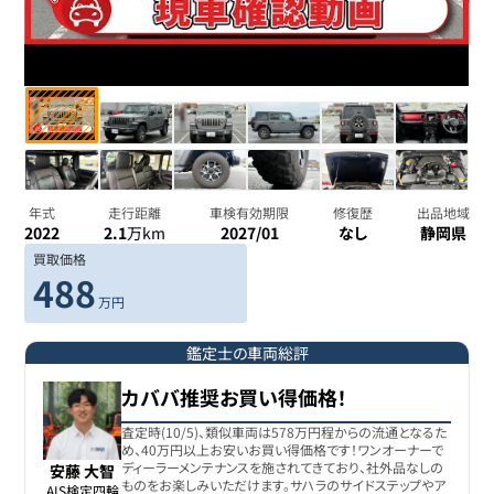
年式
走行距離
車検有効期限
修復歴
出品地域
2022
2.1
万km
2027/01
なし
静岡県
買取価格
488
万円
鑑定士の車両総評
カババ推奨お買い得価格！
査定時(10/5)、類似車両は578万円程からの流通となるた
め、40万円以上お安いお買い得価格です！ワンオーナーで
ディーラーメンテナンスを施されてきており、社外品なしの
安藤 大智
ものをお楽しみいただけます。サハラのサイドステップやア
AIS検定四輪
