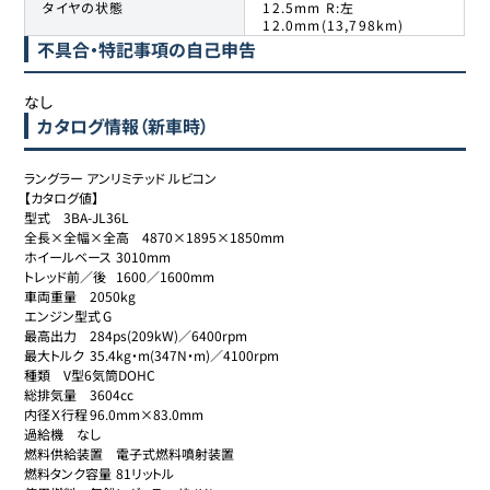
タイヤの状態
12.5mm R:左
12.0mm(13,798km)
不具合・特記事項の自己申告
なし
カタログ情報（新車時）
ラングラー アンリミテッド ルビコン

【カタログ値】

型式	3BA-JL36L

全長×全幅×全高	4870×1895×1850mm

ホイールベース	3010mm

トレッド前／後	1600／1600mm

車両重量	2050kg

エンジン型式	G

最高出力	284ps(209kW)／6400rpm

最大トルク	35.4kg・m(347N・m)／4100rpm

種類	V型6気筒DOHC

総排気量	3604cc

内径Ｘ行程	96.0mm×83.0mm

過給機	なし

燃料供給装置	電子式燃料噴射装置

燃料タンク容量	81リットル
