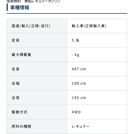
使用燃料	無鉛レギュラーガソリン
車種情報
国産/輸入(正規・並行)
輸入車(正規輸入車)
定員
5 名
最大積載量
- kg
全長
487 cm
全幅
189 cm
全高
185 cm
駆動方式
4WD
燃料の種類
レギュラー