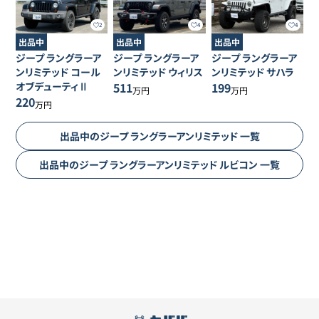
2
4
4
出品中
出品中
出品中
ジープ
ラングラーア
ジープ
ラングラーア
ジープ
ラングラーア
ンリミテッド
コール
ンリミテッド
ウィリス
ンリミテッド
サハラ
オブデューティⅡ
511
199
万円
万円
220
万円
出品中の
ジープ
ラングラーアンリミテッド
一覧
出品中の
ジープ
ラングラーアンリミテッド
ルビコン
一覧