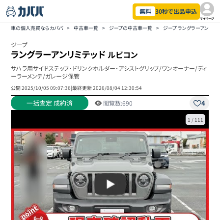
無料
30秒で出品申込
マイページ
車の個人売買ならカババ
>
中古車一覧
>
ジープの中古車一覧
>
ジープ ラングラーアンリミ
ジープ
ラングラーアンリミテッド
ルビコン
サハラ用サイドステップ･ドリンクホルダー･アシストグリップ/ワンオーナー/ディ
ーラーメンテ/ガレージ保管
公開
2025/10/05 09:07:36
|
最終更新
2026/08/04 12:30:54
一括査定 成約済
4
閲覧数:
690
1
/
111