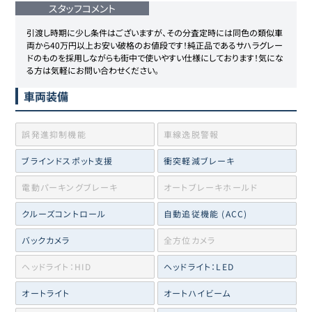
スタッフコメント
引渡し時期に少し条件はございますが、その分査定時には同色の類似車
両から40万円以上お安い破格のお値段です！純正品であるサハラグレー
ドのものを採用しながらも街中で使いやすい仕様にしております！気にな
車両装備
誤発進抑制機能
車線逸脱警報
ブラインドスポット支援
衝突軽減ブレーキ
電動パーキングブレーキ
オートブレーキホールド
クルーズコントロール
自動追従機能 (ACC)
バックカメラ
全方位カメラ
ヘッドライト：HID
ヘッドライト：LED
オートライト
オートハイビーム