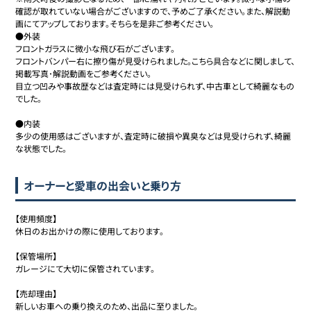
確認が取れていない場合がございますので、予めご了承ください。また、解説動
画にてアップしております。そちらを是非ご参考ください。

●外装

フロントガラスに微小な飛び石がございます。

フロントバンパー右に擦り傷が見受けられました。こちら具合などに関しまして、
掲載写真･解説動画をご参考ください。

目立つ凹みや事故歴などは査定時には見受けられず、中古車として綺麗なもの
でした。

●内装

多少の使用感はございますが、査定時に破損や異臭などは見受けられず、綺麗
な状態でした。
オーナーと愛車の出会いと乗り方
【使用頻度】

休日のお出かけの際に使用しております。

【保管場所】

ガレージにて大切に保管されています。

【売却理由】

新しいお車への乗り換えのため、出品に至りました。