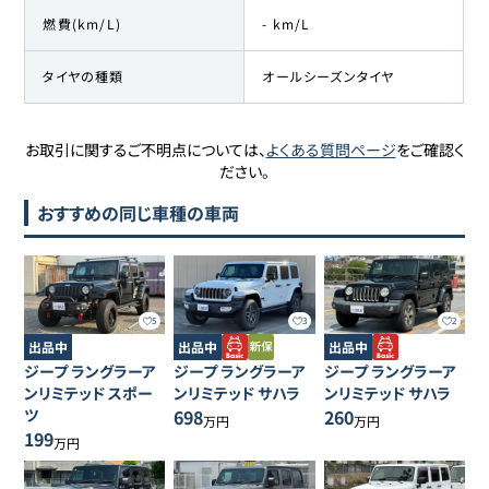
燃費(km/L)
- km/L
タイヤの種類
オールシーズンタイヤ
お取引に関するご不明点については、
よくある質問ページ
をご確認く
ださい。
おすすめの同じ車種の車両
5
3
2
出品中
出品中
出品中
ジープ
ラングラーア
ジープ
ラングラーア
ジープ
ラングラーア
ンリミテッド
スポー
ンリミテッド
サハラ
ンリミテッド
サハラ
ツ
698
260
万円
万円
199
万円