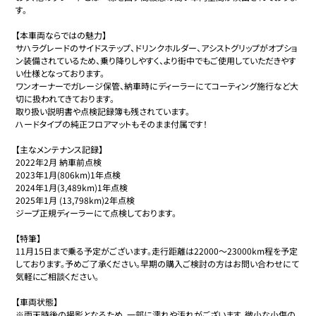
す。

【本車両ならではの魅力】

サハラグレードのサイドステップ、ドリンクホルダー、アシストグリップがオプショ
ン装備されているため、乗り降りしやすく、より街中でもご使用していただきやす
い仕様となっております。

ワンオーナーでガレージ保管、納車時にディーラーにてコーティング施行など大
切に扱われてきております。

取り扱い説明書や点検記録簿も残されています。

ハードタイプの純正フロアマットもそのまま付属です！

【主なメンテナンス記録】

2022年2月 納車前点検

2023年1月(806km)1年点検

2024年1月(3,489km)1年点検

2025年1月 (13,798km)2年点検

ジープ正規ディーラーにて点検しております。

【特筆】

11月15日まで乗る予定がございます。走行距離は22000〜23000km程を予定
しております。予めご了承ください。早期の購入ご検討の方はお問い合わせにて
気軽にご相談ください。

【車両状態】

※雨天時後の撮影となるため、一部に濡れや汚れがございます。微小な小傷の