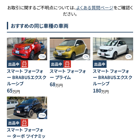
お取引に関するご不明点については、
よくある質問ページ
をご確認く
ださい。
おすすめの同じ車種の車両
16
9
9
出品中
出品中
出品中
スマート
フォーフォ
スマート
フォーフォ
スマート
フォーフォ
ー
BRABUSエクスク
ー
プライム
ー
BRABUSエクスク
ルーシブ
68
ルーシブ
万円
65
180
万円
万円
14
出品中
スマート
フォーフォ
ー
ターボ ツイナミッ