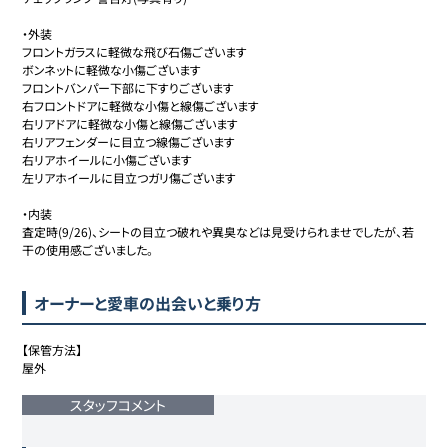
・外装

フロントガラスに軽微な飛び石傷ございます

ボンネットに軽微な小傷ございます

フロントバンパー下部に下すりございます

右フロントドアに軽微な小傷と線傷ございます

右リアドアに軽微な小傷と線傷ございます

右リアフェンダーに目立つ線傷ございます

右リアホイールに小傷ございます

左リアホイールに目立つガリ傷ございます

・内装

査定時(9/26)、シートの目立つ破れや異臭などは見受けられませでしたが、若
干の使用感ございました。
オーナーと愛車の出会いと乗り方
【保管方法】

屋外

スタッフコメント