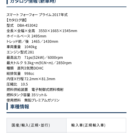
カタログ情報（新車時）
スマート フォーフォー プライム 2017年式

【カタログ値】

型式	DBA-453042

全長×全幅×全高	3550×1665×1545mm

ホイールベース	2495mm

トレッド前／後	1465／1430mm

車両重量	1040kg

エンジン型式	281

最高出力	71ps(52kW)／6000rpm

最大トルク	9.3kg・m(91N・m)／2850rpm

種類	直列3気筒DOHC

総排気量	998cc

内径Ｘ行程	72.2mm×81.3mm

圧縮比	10.5

燃料供給装置	電子制御式燃料噴射

燃料タンク容量	35リットル

使用燃料	無鉛プレミアムガソリン
車種情報
国産/輸入(正規・並行)
輸入車(正規輸入車)