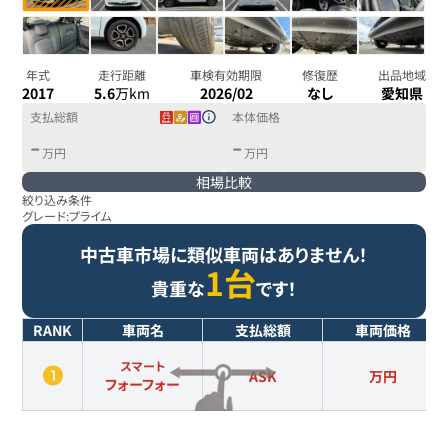
年式
走行距離
車検有効期限
修復歴
出品地域
2017
5.6
万km
2026/02
なし
愛知県
支払総額
本体価格
-
-
万円
万円
相場比較
絞り込み条件
グレード:
プライム
中古車市場に類似車両はありません！
1台
貴重な
です！
RANK
車両名
支払総額
車両価格
スマート
ASK
万円
フォーフォー