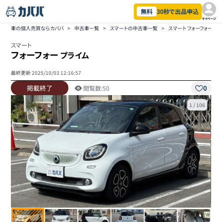
無料
30秒で出品申込
マイページ
車の個人売買ならカババ
>
中古車一覧
>
スマートの中古車一覧
>
スマート フォーフォーの
スマート
フォーフォー
プライム
最終更新
2025/10/03 12:16:57
掲載終了
0
閲覧数:
50
1
/
106