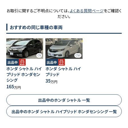
お取引に関するご不明点については、
よくある質問ページ
をご確認く
ださい。
おすすめの同じ車種の車両
3
17
出品中
出品中
ホンダ
シャトル
ハイ
ホンダ
シャトル
ハイ
ブリッド ホンダセン
ブリッド
シング
35
万円
165
万円
出品中の
ホンダ
シャトル
一覧
出品中の
ホンダ
シャトル
ハイブリッド ホンダセンシング
一覧