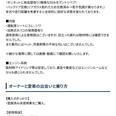
・ボンネットに板金歴有り（軽微な凹みをデントリペア）

・バックドア交換(リアガラス割れたため交換済み→若干色調が異なります。)

年式や走行距離を考慮すると全体的に良好な状態を保たれております。

■内装

・運転席シートにスレ、シワ

・加熱式タバコの使用歴有り

通常使用による使用感はございますが、目立った破れは取材時には確認できま
せんでした。

また車内にはペット、芳香剤等の不快な匂いはございませんでした。

※細かな傷等に関しては画像・動画にて確認お願いいたします。

■エンジン系統

取材時アイドリング等は安定しており、異音や異臭などはエンジンルームなど
からも感じられませんでした。
オーナーと愛車の出会いと乗り方
【購入のきっかけ】

・登録済み未使用車をご購入。

 【使用用途】
