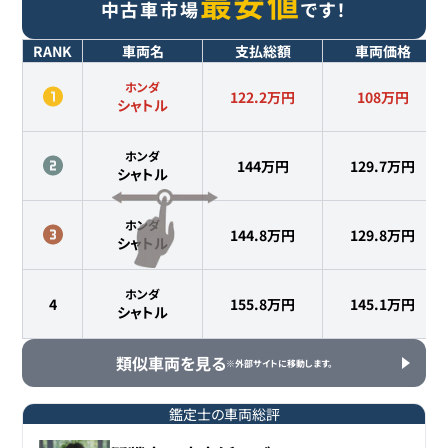
最安値
中古車市場
です！
RANK
車両名
支払総額
車両価格
ホンダ
122.2万円
108
万円
シャトル
ホンダ
144万円
129.7
万円
シャトル
ホンダ
144.8万円
129.8
万円
シャトル
ホンダ
4
155.8万円
145.1
万円
シャトル
類似車両を見る
※外部サイトに移動します。
鑑定士の車両総評