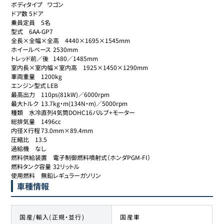
ボディタイプ	ワゴン

ドア数	5ドア

乗員定員	5名

型式	6AA-GP7

全長×全幅×全高	4440×1695×1545mm

ホイールベース	2530mm

トレッド前／後	1480／1485mm

室内長×室内幅×室内高	1925×1450×1290mm

車両重量	1200kg

エンジン型式	LEB

最高出力	110ps(81kW)／6000rpm

最大トルク	13.7kg・m(134N・m)／5000rpm

種類	水冷直列4気筒DOHC16バルブ+モーター

総排気量	1496cc

内径Ｘ行程	73.0mm×89.4mm

圧縮比	13.5

過給機	なし

燃料供給装置	電子制御燃料噴射式（ホンダPGM-FI）

燃料タンク容量	32リットル

使用燃料	無鉛レギュラーガソリン
車種情報
国産/輸入(正規・並行)
国産車