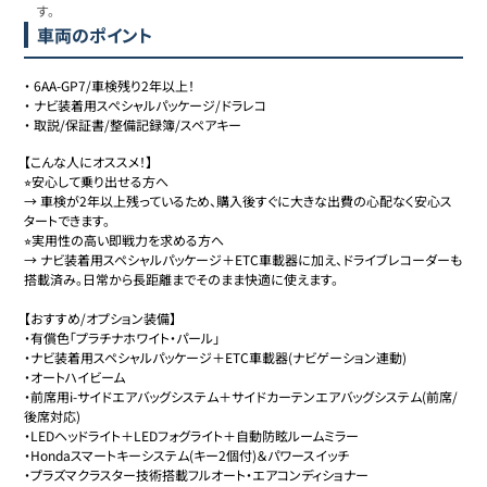
す。
車両のポイント
・
6AA-GP7/車検残り2年以上！
・
ナビ装着用スペシャルパッケージ/ドラレコ
・
取説/保証書/整備記録簿/スペアキー
【こんな人にオススメ！】

⭐︎安心して乗り出せる方へ

→ 車検が2年以上残っているため、購入後すぐに大きな出費の心配なく安心ス
タートできます。

⭐︎実用性の高い即戦力を求める方へ

→ ナビ装着用スペシャルパッケージ＋ETC車載器に加え、ドライブレコーダーも
搭載済み。日常から長距離までそのまま快適に使えます。

【おすすめ/オプション装備】

・有償色「プラチナホワイト・パール」

・ナビ装着用スペシャルパッケージ＋ETC車載器(ナビゲーション連動)

・オートハイビーム

・前席用i-サイドエアバッグシステム＋サイドカーテンエアバッグシステム(前席/
後席対応)

・LEDヘッドライト＋LEDフォグライト＋自動防眩ルームミラー

・Hondaスマートキーシステム(キー2個付)＆パワースイッチ

・プラズマクラスター技術搭載フルオート・エアコンディショナー
