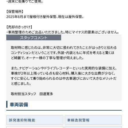
・週末に街乗りでご使用。

【保管場所】

2025年8月まで屋根付き屋外保管、現在は屋外保管。

【売却のきっかけ】

・車両整理のためご出品いただきました。特にマイナス的要素はございません。
スタッフコメント
取材時に感じたのは、非常に大切に扱われてきたことがはっきりと伝わる
コンディションだということです。外装・内装ともに年式を考えると驚くほ
ど綺麗で、オーナー様の丁寧な管理が伺えました。

また、ナビゲーションやドライブレコーダーといった実用的な装備に加え、
車検が2年以上残っている点も安心材料。購入後に大きな出費が少なく、
すぐに安心して乗り始められるのは中古車選びにおいて大きなメリットだ
と感じました。

車両装備
誤発進抑制機能
車線逸脱警報