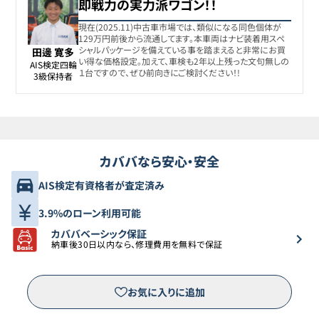
即戦力の実力派ワゴン！！
現在(2025.11)中古車市場では、類似になる同色個体が
129万円前後から流通してます。本車両はナビ装着用スペ
シャルパッケージを備えている事を踏まえると非常にお買
田邊 寛多
い得な価格設定。加えて、車検も2年以上残った文句無しの
AIS検定四輪

１台ですので、ぜひ前向きにご検討ください！!
3級保持者
カババなら安心・安全
AIS検定有資格者が査定済み
3.9%のローン利用可能
カババベーシック保証
納車後30日以内なら、修理費用を無料で保証
お気に入りに追加