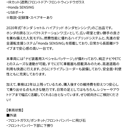
・IRカット(遮熱)フロントドア・フロントウィンドウガラス

・Honda SENSING 

・USBポート

※取説・記録簿・スペアキーあり

2020年式「ホンダ シャトル ハイブリッド ホンダセンシング」のご出品です。

ホンダの誇るコンパクトステーションワゴンとして、広い荷室と使い勝手の良さ
を兼ね備えた人気モデル。燃費性能に優れるハイブリッドシステムと、先進の安
全運転支援システム「Honda SENSING」を搭載しており、日常から長距離ドラ
イブまで安心感の高い一台です。

本車両には「ナビ装着用スペシャルパッケージ」が備わっており、純正ナビやETC
とのスムーズな連動が可能。すでにETC車載器も搭載済みのため、高速道路の
利用も快適に行えます。さらにドライブレコーダーも装備しており、安全面・利便
性ともに充実しております。

加えて、車検は2年以上残っているため、購入後すぐの維持費を抑えつつ安心し
て乗り出せる点も大きな魅力です。日常の足としてはもちろん、レジャーやアウ
トドアまで幅広く活躍してくれる1台となっています。ぜひ前向きにご検討くださ
い！

【車両状態】

■外装

・フロントガラス/ボンネット/フロントバンパーに飛び石

・フロントバンパー下部に下擦り
