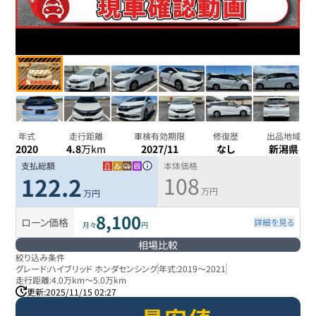
年式
走行距離
車検有効期限
修復歴
出品地域
2020
4.8
万km
2027/11
なし
新潟県
支払総額
本体価格
108
122.2
万円
万円
8,100
ローン価格
詳細を見る
月々
円
相場比較
絞り込み条件
グレード:
ハイブリッド ホンダセンシング
年式:
2019
～
2021
走行距離:
4.0万km
～
5.0万km
更新:
2025/11/15 02:27