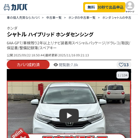
無料
30秒で出品申込
マイページ
車の個人売買ならカババ
>
中古車一覧
>
ホンダの中古車一覧
>
ホンダ シャトルの中古車一
ホンダ
シャトル
ハイブリッド ホンダセンシング
6AA-GP7/車検残り2年以上！/ナビ装着用スペシャルパッケージ/ドラレコ/取説/
保証書/整備記録簿/スペアキー
公開
2025/09/22 18:50:44
|
最終更新
2025/11/16 09:21:13
カババ成約済
13
閲覧数:
7.8k
1
/
134