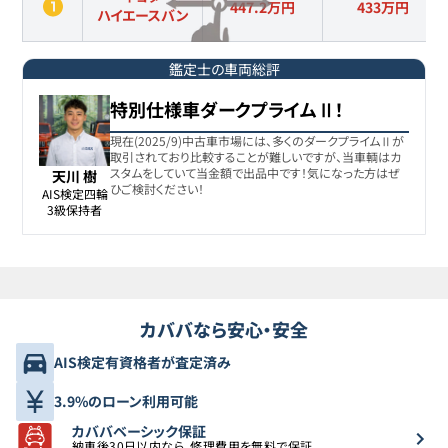
447.2万円
433
万円
ハイエースバン
鑑定士の車両総評
特別仕様車ダークプライムⅡ！
現在(2025/9)中古車市場には、多くのダークプライムⅡが
取引されており比較することが難しいですが、当車輌はカ
スタムをしていて当金額で出品中です！気になった方はぜ
天川 樹
ひご検討ください！
AIS検定四輪

3級保持者
カババなら安心・安全
AIS検定有資格者が査定済み
3.9%のローン利用可能
カババベーシック保証
納車後30日以内なら、修理費用を無料で保証