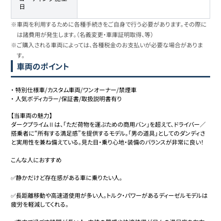
日
※車両を利用するために各種手続きをご自身で行う必要があります。その際に
は諸費用が発生します。（名義変更・車庫証明取得、等）
※ご購入される車両によっては、各種税金のお支払いが必要な場合がありま
す。
車両のポイント
・
特別仕様車/カスタム車両/ワンオーナー/禁煙車
・
人気ボディカラー/保証書/取扱説明書有り
【当車両の魅力】

ダークプライムⅡは、「ただ荷物を運ぶための商用バン」を超えて、ドライバー／
搭乗者に“所有する満足感”を提供するモデル。「男の道具」としてのダンディさ
と実用性を兼ね備えている。見た目・乗り心地・装備のバランスが非常に良い！

こんな人におすすめ

✅静かだけど存在感がある車に乗りたい人。

✅長距離移動や高速道使用が多い人。トルク・パワーがあるディーゼルモデルは
疲労を軽減してくれる。
