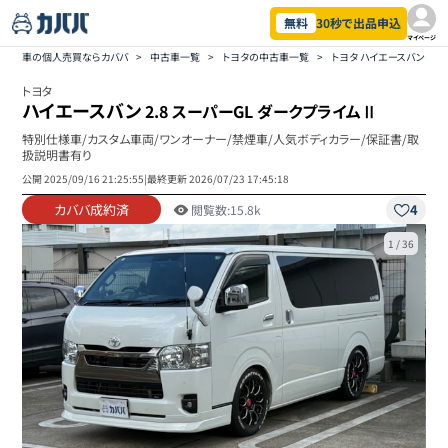
無料
30秒で出品申込
マイページ
車の個人売買ならカババ
>
中古車一覧
>
トヨタの中古車一覧
>
トヨタ ハイエースバンの
トヨタ
ハイエースバン
2.8 スーパーGL ダークプライムⅡ
特別仕様車/カスタム車両/ワンオーナー/禁煙車/人気ボディカラー/保証書/取
扱説明書有り
公開
2025/09/16 21:25:55
|
最終更新
2026/07/23 17:45:18
カババ成約済
4
閲覧数:
15.8k
1
/
36