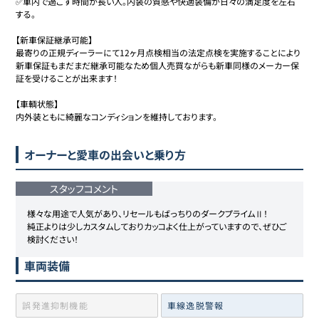
✅車内で過ごす時間が長い人。内装の質感や快適装備が日々の満足度を左右
する。

【新車保証継承可能】

最寄りの正規ディーラーにて12ヶ月点検相当の法定点検を実施することにより
新車保証もまだまだ継承可能なため個人売買ながらも新車同様のメーカー保
証を受けることが出来ます！

【車輌状態】

内外装ともに綺麗なコンディションを維持しております。
オーナーと愛車の出会いと乗り方
スタッフコメント
様々な用途で人気があり、リセールもばっちりのダークプライムⅡ！

純正よりは少しカスタムしておりカッコよく仕上がっていますので、ぜひご
検討ください！
車両装備
誤発進抑制機能
車線逸脱警報