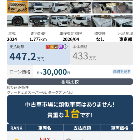
年式
走行距離
車検有効期限
修復歴
出品地域
2024
1.7
万km
2026/04
なし
東京都
支払総額
本体価格
433
447.2
万円
万円
30,000
ローン価格
詳細を見る
月々
円
相場比較
絞り込み条件
グレード:
2.8 スーパーGL ダークプライムⅡ
中古車市場に類似車両はありません！
1台
貴重な
です！
RANK
車両名
支払総額
車両価格
トヨタ