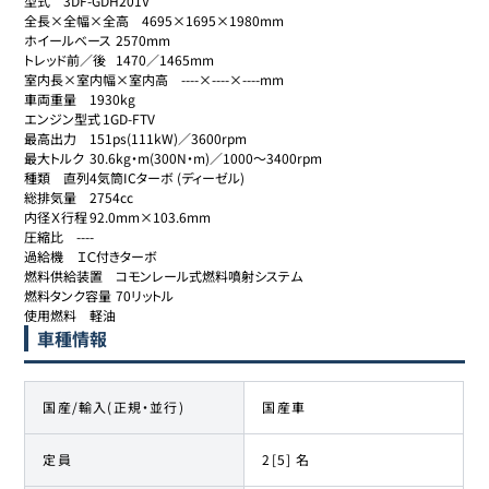
型式	3DF-GDH201V

全長×全幅×全高	4695×1695×1980mm

ホイールベース	2570mm

トレッド前／後	1470／1465mm

室内長×室内幅×室内高	----×----×----mm

車両重量	1930kg

エンジン型式	1GD-FTV

最高出力	151ps(111kW)／3600rpm

最大トルク	30.6kg・m(300N・m)／1000～3400rpm

種類	直列4気筒ICターボ (ディーゼル)

総排気量	2754cc

内径Ｘ行程	92.0mm×103.6mm

圧縮比	----

過給機	ＩＣ付きターボ

燃料供給装置	コモンレール式燃料噴射システム

燃料タンク容量	70リットル

使用燃料	軽油
車種情報
国産/輸入(正規・並行)
国産車
定員
2[5] 名