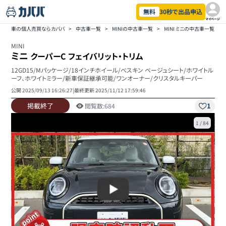
無料
30秒で出品申込
マイページ
車の個人売買ならカババ
>
中古車一覧
>
MINIの中古車一覧
>
MINI ミニの中古車一覧
>
MINI
ミニ
クーパーC フェイバリット・トリム
12GD15/Mパッケージ/18インチホイール/べスキン ベージュシート/ホワイトル
ーフ、ホワイトミラー/新車保証継承可能/ワンオーナー/クリスタルキーパー
公開
2025/09/13 16:26:27
|
最終更新
2025/11/12 17:59:46
掲載終了
1
閲覧数:
684
1
/
84