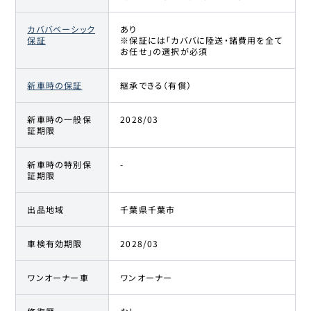
カババベーシック
あり
保証
※保証には「カババに陸送・諸費用を全て
お任せ」の選択が必須
新車時の保証
継承できる（有償）
新車時の一般保
2028/03
証期限
新車時の特別保
-
証期限
出品地域
千葉県千葉市
車検有効期限
2028/03
ワンオーナー車
ワンオーナー