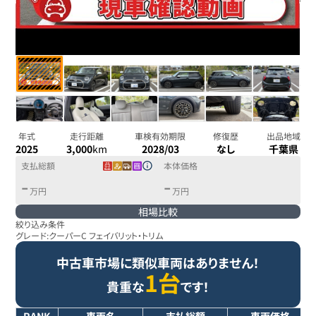
年式
走行距離
車検有効期限
修復歴
出品地域
2025
3,000
km
2028/03
なし
千葉県
支払総額
本体価格
-
-
万円
万円
相場比較
絞り込み条件
グレード:
クーパーC フェイバリット・トリム
中古車市場に類似車両はありません！
1台
貴重な
です！