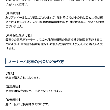
い合わせください。

【車両状態】

左リアホイールにガリ傷はございますが、取材時点ではその他に目立つ傷は確
認されませんでした。 また、本車両は禁煙車のため、車内の匂いについても問題
ございません。

【新車保証継承可能】

最寄りの正規ディーラーにて12ヶ月点検相当の法定点検（有償）を実施するこ
とにより、新車保証も継承可能なため個人売買ながらも安心してご購入いただ
オーナーと愛車の出会いと乗り方
【購入】

新車で購入されております。

【出品理由】

使用頻度減少のためご出品となっております。

【使用頻度】

週に一回ほど使用されております。
