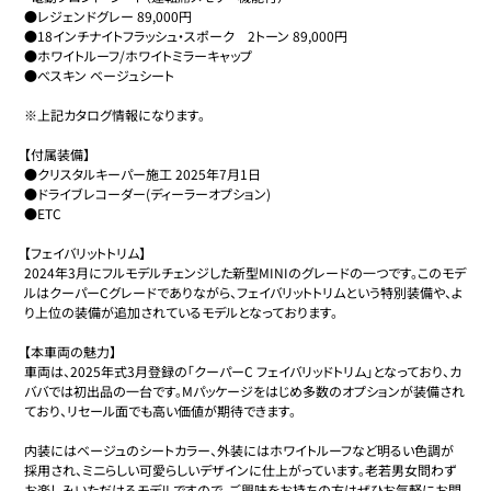
●レジェンドグレー 89,000円

●18インチナイトフラッシュ・スポーク　2トーン 89,000円

●ホワイトルーフ/ホワイトミラーキャップ

●べスキン ベージュシート

※上記カタログ情報になります。

【付属装備】

●クリスタルキーパー施工 2025年7月1日

●ドライブレコーダー(ディーラーオプション)

●ETC

【フェイバリットトリム】

2024年3月にフルモデルチェンジした新型MINIのグレードの一つです。このモデ
ルはクーパーCグレードでありながら、フェイバリットトリムという特別装備や、よ
り上位の装備が追加されているモデルとなっております。

【本車両の魅力】

車両は、2025年式3月登録の「クーパーC フェイバリッドトリム」となっており、カ
ババでは初出品の一台です。Mパッケージをはじめ多数のオプションが装備され
ており、リセール面でも高い価値が期待できます。

内装にはベージュのシートカラー、外装にはホワイトルーフなど明るい色調が
採用され、ミニらしい可愛らしいデザインに仕上がっています。老若男女問わず
お楽しみいただけるモデルですので、ご興味をお持ちの方はぜひお気軽にお問