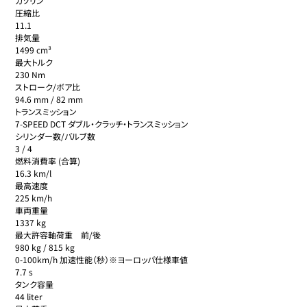
ガソリン

圧縮比 

11.1

排気量 

1499 cm³

最大トルク 

230 Nm

ストローク/ボア比 

94.6 mm / 82 mm

トランスミッション 

7-SPEED DCT ダブル・クラッチ・トランスミッション

シリンダー数/バルブ数 

3 / 4

燃料消費率 (合算) 

16.3 km/l

最高速度 

225 km/h

車両重量 

1337 kg

最大許容軸荷重　前/後 

980 kg / 815 kg

0-100km/h 加速性能（秒）※ヨーロッパ仕様車値 

7.7 s

タンク容量 

44 liter
