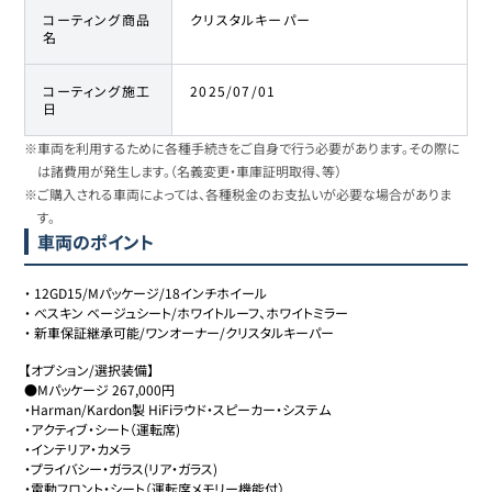
コーティング商品
クリスタルキーパー
名
コーティング施工
2025/07/01
日
※車両を利用するために各種手続きをご自身で行う必要があります。その際に
は諸費用が発生します。（名義変更・車庫証明取得、等）
※ご購入される車両によっては、各種税金のお支払いが必要な場合がありま
す。
車両のポイント
・
12GD15/Mパッケージ/18インチホイール
・
べスキン ベージュシート/ホワイトルーフ、ホワイトミラー
・
新車保証継承可能/ワンオーナー/クリスタルキーパー
【オプション/選択装備】

●Mパッケージ 267,000円

・Harman/Kardon製 HiFiラウド・スピーカー・システム

・アクティブ・シート（運転席)

・インテリア・カメラ

・プライバシー・ガラス(リア・ガラス)

・電動フロント・シート（運転席メモリー機能付）
