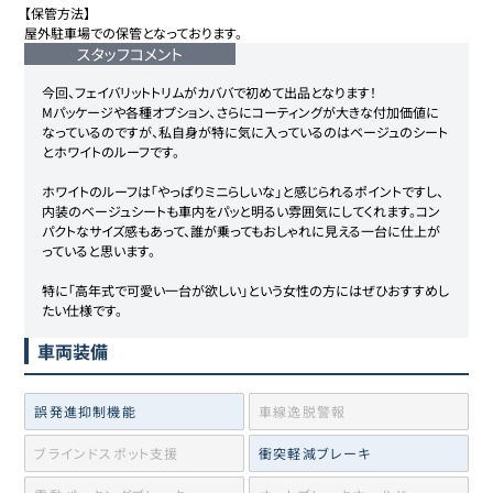
【保管方法】

スタッフコメント
今回、フェイバリットトリムがカババで初めて出品となります！

Mパッケージや各種オプション、さらにコーティングが大きな付加価値に
なっているのですが、私自身が特に気に入っているのはベージュのシート
とホワイトのルーフです。

ホワイトのルーフは「やっぱりミニらしいな」と感じられるポイントですし、
内装のベージュシートも車内をパッと明るい雰囲気にしてくれます。コン
パクトなサイズ感もあって、誰が乗ってもおしゃれに見える一台に仕上が
っていると思います。

特に「高年式で可愛い一台が欲しい」という女性の方にはぜひおすすめし
たい仕様です。
車両装備
誤発進抑制機能
車線逸脱警報
ブラインドスポット支援
衝突軽減ブレーキ