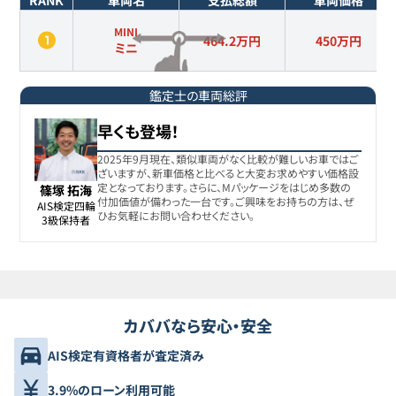
RANK
車両名
支払総額
車両価格
MINI
464.2万円
450
万円
ミニ
鑑定士の車両総評
早くも登場！
2025年9月現在、類似車両がなく比較が難しいお車ではご
ざいますが、新車価格と比べると大変お求めやすい価格設
定となっております。さらに、Mパッケージをはじめ多数の
篠塚 拓海
付加価値が備わった一台です。ご興味をお持ちの方は、ぜ
AIS検定四輪

ひお気軽にお問い合わせください。
3級保持者
カババなら安心・安全
AIS検定有資格者が査定済み
3.9%のローン利用可能