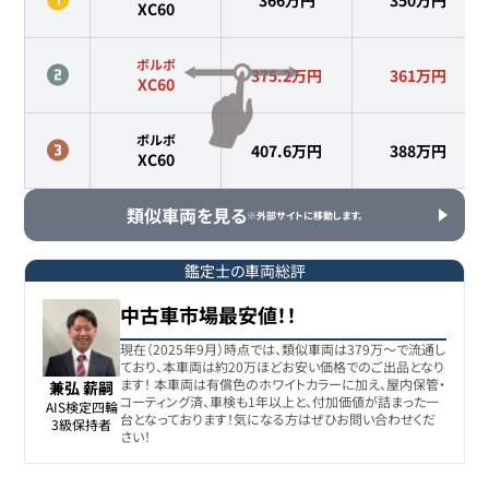
366万円
350
万円
XC60
ボルボ
375.2万円
361
万円
XC60
ボルボ
407.6万円
388
万円
XC60
類似車両を見る
※外部サイトに移動します。
鑑定士の車両総評
中古車市場最安値！！
現在（2025年9月）時点では、類似車両は379万〜で流通し
ており、本車両は約20万ほどお安い価格でのご出品となり
ます！ 本車両は有償色のホワイトカラーに加え、屋内保管・
兼弘 薪嗣
コーティング済、車検も1年以上と、付加価値が詰まった一
AIS検定四輪

台となっております！気になる方はぜひお問い合わせくだ
3級保持者
さい！