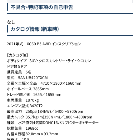
不具合・特記事項の自己申告
なし
カタログ情報（新車時）
2021年式　XC60 B5 AWD インスクリプション

【カタログ値】

ボディタイプ	SUV・クロスカントリー・ライトクロカン

ドア数	5ドア

乗員定員	5名

型式	5AA-UB420TXCM

全長×全幅×全高	4710×1900×1660mm

ホイールベース	2865mm

トレッド前／後	1655／1655mm

車両重量	1870kg

エンジン型式	B420T2

最高出力	250ps(184kW)／5400～5700rpm

最大トルク	35.7kg・m(350N・m)／1800～4800rpm

種類	水冷直列4気筒DOHC16バルブICターボ+モーター

総排気量	1968cc

内径Ｘ行程	82.0mm×93.2mm

圧縮比	10.5
