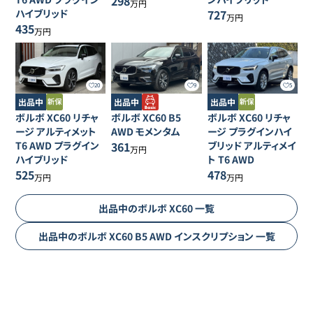
298
万円
ハイブリッド
727
万円
435
万円
20
9
5
出品中
出品中
出品中
ボルボ
XC60
リチャ
ボルボ
XC60
B5
ボルボ
XC60
リチャ
ージ アルティメット
AWD モメンタム
ージ プラグインハイ
T6 AWD プラグイン
361
ブリッド アルティメイ
万円
ハイブリッド
ト T6 AWD
525
478
万円
万円
出品中の
ボルボ
XC60
一覧
出品中の
ボルボ
XC60
B5 AWD インスクリプション
一覧