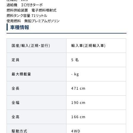
過給機	ＩＣ付きターボ

燃料供給装置	電子燃料噴射式

燃料タンク容量	71リットル

使用燃料	無鉛プレミアムガソリン
車種情報
国産/輸入(正規・並行)
輸入車(正規輸入車)
定員
5 名
最大積載量
- kg
全長
471 cm
全幅
190 cm
全高
166 cm
駆動方式
4WD