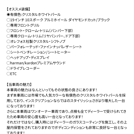
【オススメ装備】

◉有償色:クリスタルホワイトパール

◯19インチ 10スポーク アルミホイール ダイヤモンドカット/ブラック

◯専用フロントグリル

◯フロント・クローム・トリム（バンパー下部）

◯専用クローム・トリム（リヤバンパー、ドア下部）

◯オレフォス社製クリスタル・シフトノブ

◯パーフォレーテッド・ファインナッパレザーシート

◯シートベンチレーション/シートヒーター

◯ヘッドアップ・ディスプレイ

◯harman/kardonプレミアムサウンド

◯ドライブレコーダー

◯ETC

【当車両の魅力】

本車両の魅力はなんといってもその状態の良さにあります！

まず本車両には市場でも人気カラーな有償色のクリスタルホワイトパールを採
用しており、インスクリプションならではのスタイリッシュさがより増大した一台
になっております！

さらに本車両はワンオーナー車両であり、点検も全てディーラーで受けられてき
たため車両の安心度も高い一台となっております！

それだけではなく、購入時にはディーラーのガラスコーティングを施工し、その上
屋内保管をされておりますのでボディコンディションも非常に良好な一台となっ
ております！
