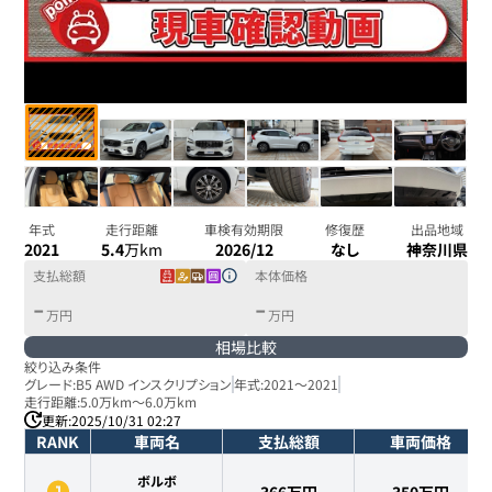
年式
走行距離
車検有効期限
修復歴
出品地域
2021
5.4
万km
2026/12
なし
神奈川県
支払総額
本体価格
-
-
万円
万円
相場比較
絞り込み条件
グレード:
B5 AWD インスクリプション
年式:
2021
～
2021
走行距離:
5.0万km
～
6.0万km
更新:
2025/10/31 02:27
RANK
車両名
支払総額
車両価格
ボルボ