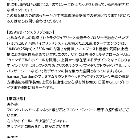
他にも、車検は令和8年12月までと、一年以上たっぷりと残っている所も魅力的
なポイントです！

この様な魅力の詰まった一台が中古車市場最安値での登場となります！気にな
る方はぜひお問い合わせください！

【B5 AWD インスクリプション】

北欧ならではの洗練されたラグジュアリーと最新テクノロジーを融合させたプ
レミアムSUV。48Vハイブリッドシステムを備えた2.0L直噴ターボエンジンは、
184kW（250ps）と350Nmの力強さを発揮しつつ、ブースト機能や気筒休止機
構により効率性も高めています。エクステリアには専用グリルやクロームトリム、
19インチアルミホイールを採用し、上質かつ存在感あるデザインとなっておりま
す。インテリアはオレフォス社製クリスタルシフトノブやドリフトウッドパネル、ナッ
パレザーシートなど、北欧デザインの粋を集めた空間となっています。さらに
harman/kardonのプレミアムサウンドやヘッドアップディスプレイ、先進の運転
支援機能も標準装備。上質な快適性と安心感を兼ね備え、日常からロングドラ
イブまで優雅に彩る一台です。

【車両状態】

◉外装

フロントバンパー、ボンネット飛び石とフロントバンパーに若干の擦り傷がござ
います。

右リヤホイールにガリ傷がございます。

左リヤドアに凹みを伴う傷がございます。

◉内装
