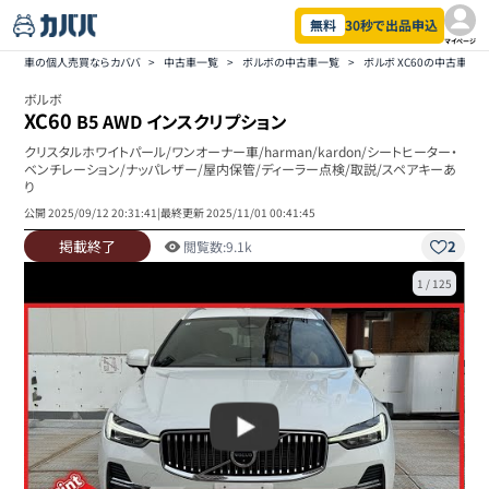
無料
30秒で出品申込
マイページ
車の個人売買ならカババ
>
中古車一覧
>
ボルボの中古車一覧
>
ボルボ XC60の中古車一
ボルボ
XC60
B5 AWD インスクリプション
クリスタルホワイトパール/ワンオーナー車/harman/kardon/シートヒーター・
ベンチレーション/ナッパレザー/屋内保管/ディーラー点検/取説/スペアキーあ
り
公開
2025/09/12 20:31:41
|
最終更新
2025/11/01 00:41:45
掲載終了
2
閲覧数:
9.1k
1
/
125