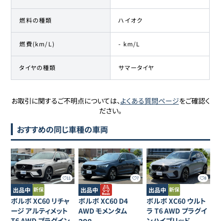
燃料の種類
ハイオク
燃費(km/L)
- km/L
タイヤの種類
サマータイヤ
お取引に関するご不明点については、
よくある質問ページ
をご確認く
ださい。
おすすめの同じ車種の車両
11
7
8
出品中
出品中
出品中
ボルボ
XC60
リチャ
ボルボ
XC60
D4
ボルボ
XC60
ウルト
ージ アルティメット
AWD モメンタム
ラ T6 AWD プラグイ
T6 AWD プラグイン
ンハイブリッド