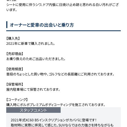
シートに使用に伴うシワ、ドア内張に日焼け止め跡と思われる白い汚れがござ
います。
オーナーと愛車の出会いと乗り方
【購入先】

2021年に新車で購入されました。

【売却理由】

お乗り換えのためご出品いただきました。

【使用頻度】

普段のちょっとした買い物や、ゴルフなどの長距離にご利用されております。

【保管場所】

屋内駐車場にて保管されております。

【コーティング】

購入時にボルボプレミアムボディコーティングを施工されております。
スタッフコメント
2021年式XC60 B5インスクリプションがカババに登場です！

取材時に実際に拝見して感じた、SUVならではの力強さを持ちながらも