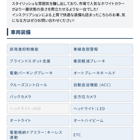
スタイリッシュな雰囲気を醸し出しており、市場で人気なホワイトカラー
がより一層状態の良さを際立たせるような一台でした！

インスクリプションによる上質で快適な装備も詰まったこちらのお車、気
になる方はぜひお問い合わせください！
車両装備
誤発進抑制機能
車線逸脱警報
ブラインドスポット支援
衝突軽減ブレーキ
電動パーキングブレーキ
オートブレーキホールド
クルーズコントロール
自動追従機能 (ACC)
バックカメラ
全方位カメラ
ヘッドライト：HID
ヘッドライト：LED
オートライト
オートハイビーム
電動格納ドアミラー：キーレス
ETC
連動