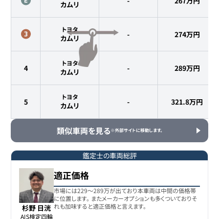
-
267
万円
カムリ
トヨタ
-
274
万円
カムリ
トヨタ
4
-
289
万円
カムリ
トヨタ
5
-
321.8
万円
カムリ
類似車両を見る
※外部サイトに移動します。
鑑定士の車両総評
適正価格
市場には229〜289万が出ており本車両は中間の価格帯
に位置します。 またメーカーオプションも多くついておりそ
れも加味すると適正価格と言えます。
杉野 日洸
AIS検定四輪
