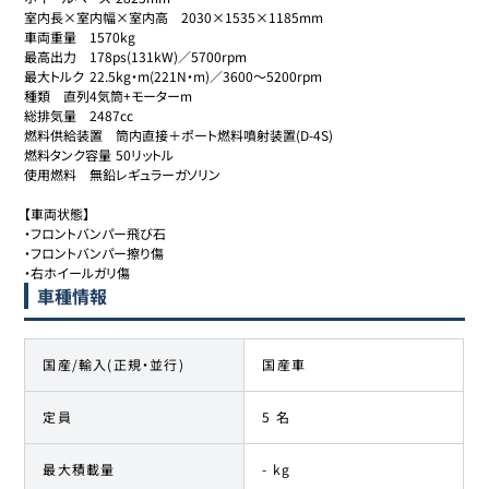
室内長×室内幅×室内高	2030×1535×1185mm

車両重量	1570kg

最高出力	178ps(131kW)／5700rpm

最大トルク	22.5kg・m(221N・m)／3600～5200rpm

種類	直列4気筒+モーターm

総排気量	2487cc

燃料供給装置	筒内直接＋ポート燃料噴射装置(D-4S)

燃料タンク容量	50リットル

使用燃料	無鉛レギュラーガソリン

【車両状態】

・フロントバンパー飛び石

・フロントバンパー擦り傷

・右ホイールガリ傷
車種情報
国産/輸入(正規・並行)
国産車
定員
5 名
最大積載量
- kg