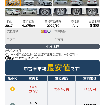
年式
走行距離
車検有効期限
修復歴
出品地域
2017
4.2
万km
2022/10
なし
兵庫県
支払総額
本体価格
-
-
万円
万円
相場比較
絞り込み条件
グレード:
G
年式:
2017
～
2018
走行距離:
3.0万km
～
5.0万km
更新:
2022/08/19 01:16
最安値
中古車市場
です！
RANK
車両名
支払総額
車両価格
トヨタ
256.4万円
245
万円
カムリ
トヨタ