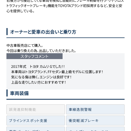
右後方から接近してくる車両を検知し自動的にブレーキ制御を行う「リヤクロス
トラフィックオートブレーキ」機能をTOYOTAブランド初採用するなど、安全と安
心を提供している。

オーナーと愛車の出会いと乗り方
中古車販売店にて購入。

今回は乗り換えの為、出品していただきました。
スタッフコメント
2017年式　トヨタ カムリ Gでした！！

本車両はトヨタブランド、FFセダン最上級モデルに位置します！

気になる傷は無く、エンジンは良好です！

車両装備
誤発進抑制機能
車線逸脱警報
ブラインドスポット支援
衝突軽減ブレーキ