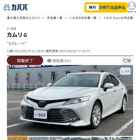
無料
30秒で出品申込
マイページ
車の個人売買ならカババ
>
中古車一覧
>
トヨタの中古車一覧
>
トヨタ カムリの中古車一覧
トヨタ
カムリ
G
"Gグレード"
公開
2022/05/19 21:30:07
|
最終更新
2025/08/28 17:35:25
掲載終了
0
閲覧数:
463
1
/
64