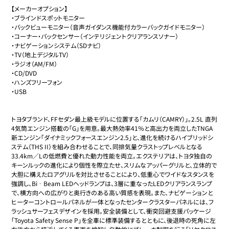
【メーカーオプション】

・ブラインドスポットモニター

・バックビューモニター（音声ガイダンス機能付カラーバックガイドモニター）

・コーナー・バックセンサー（インテリジェントクリアランスソナー）

・ナビゲーションシステム（SDナビ）

・TV（地上デジタルTV）

・ラジオ（AM/FM）

・CD/DVD

・ハンズフリーフォン

・USB

トヨタブランド、FFセダン最上級モデルに位置する「カムリ（CAMRY）」。2.5L 直列
4気筒エンジン搭載の「G」を用意。最大熱効率41％と高出力を両立したTNGA
新エンジン「ダイナミックフォースエンジン2.5」と、進化を続けるハイブリッドシ
ステム（THS II）を組み合わせることで、同排気量クラストップレベルとなる
33.4km／Lの低燃費と優れた動力性能を両立。エクステリアは、トヨタ独自の
キーンルックの進化により個性を際立たせ、スリムなアッパーグリルと、立体的で
大胆に構えたロアグリルを対比させることにより、低重心でワイドなスタンスを
強調し、Bi‐Beam LEDヘッドランプは、3層に重なったLEDクリアランスランプ
で、横方向への広がりと奥行きのある高い質感を表現。また、ナビゲーションと
ヒーターコントロールパネルが一体となったセンタークラスターパネルには、フ
ラッシュサーフェスデザインを採用。安全装備として、衝突回避支援パッケージ
「Toyota Safety Sense P」を全車に標準装備するとともに、後退時の死角に左