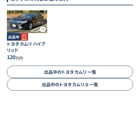
5
出品中
トヨタ
カムリ
ハイブ
リッド
120
万円
出品中の
トヨタ
カムリ
一覧
出品中の
トヨタ
カムリ
G
一覧