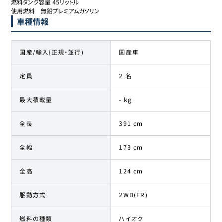
燃料タンク容量	45リットル

使用燃料	無鉛プレミアムガソリン
車種情報
国産/輸入(正規・並行)
国産車
定員
2 名
最大積載量
- kg
全長
391 cm
全幅
173 cm
全高
124 cm
駆動方式
2WD(FR)
燃料の種類
ハイオク