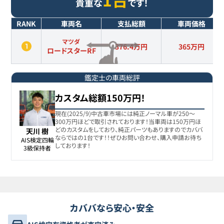
貴重な
です！
RANK
車両名
支払総額
車両価格
マツダ
376.4万円
365
万円
ロードスターRF
鑑定士の車両総評
カスタム総額150万円！
現在(2025/9)中古車市場には純正ノーマル車が250〜
300万円ほどで取引されております！当車両は150万円ほ
どのカスタムをしており、純正パーツもありますのでカババ
天川 樹
ならではの1台です！！ぜひお問い合わせ、購入申請お待ち
AIS検定四輪

しております！
3級保持者
カババなら安心・安全