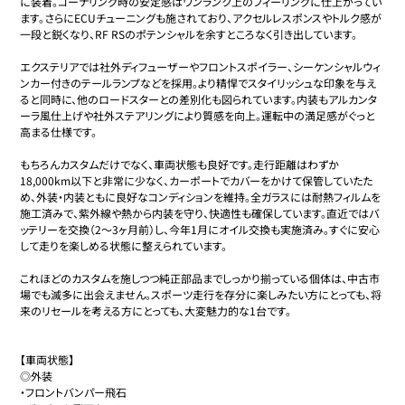
に装着。コーナリング時の安定感はワンランク上のフィーリングに仕上がってい
ます。さらにECUチューニングも施されており、アクセルレスポンスやトルク感が
一段と鋭くなり、RF RSのポテンシャルを余すところなく引き出しています。

エクステリアでは社外ディフューザーやフロントスポイラー、シーケンシャルウィ
ンカー付きのテールランプなどを採用。より精悍でスタイリッシュな印象を与え
ると同時に、他のロードスターとの差別化も図られています。内装もアルカンタ
ーラ風仕上げや社外ステアリングにより質感を向上。運転中の満足感がぐっと
高まる仕様です。

もちろんカスタムだけでなく、車両状態も良好です。走行距離はわずか
18,000km以下と非常に少なく、カーポートでカバーをかけて保管していたた
め、外装・内装ともに良好なコンディションを維持。全ガラスには耐熱フィルムを
施工済みで、紫外線や熱から内装を守り、快適性も確保しています。直近ではバ
ッテリーを交換（2〜3ヶ月前）し、今年1月にオイル交換も実施済み。すぐに安心
して走りを楽しめる状態に整えられています。

これほどのカスタムを施しつつ純正部品までしっかり揃っている個体は、中古市
場でも滅多に出会えません。スポーツ走行を存分に楽しみたい方にとっても、将
来のリセールを考える方にとっても、大変魅力的な1台です。

【車両状態】

◎外装

・フロントバンパー飛石
