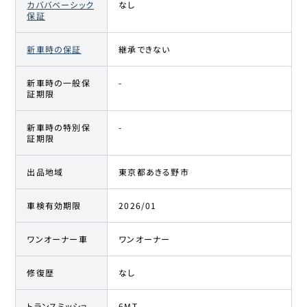
カババベーシック
なし
保証
新車時の保証
継承できない
新車時の一般保
-
証期限
新車時の特別保
-
証期限
出品地域
東京都あきる野市
車検有効期限
2026/01
ワンオーナー車
ワンオーナー
修復歴
なし
トランスミッショ
6MT