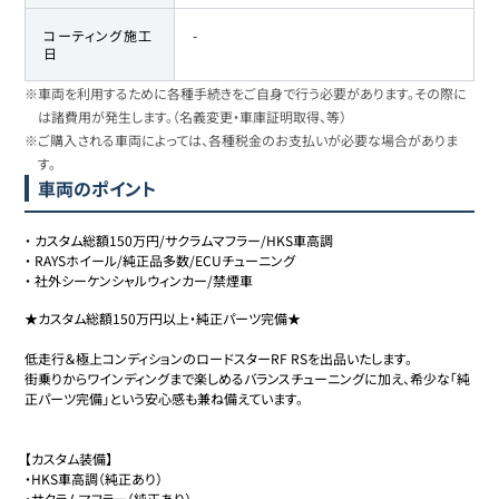
コーティング施工
-
日
※車両を利用するために各種手続きをご自身で行う必要があります。その際に
は諸費用が発生します。（名義変更・車庫証明取得、等）
※ご購入される車両によっては、各種税金のお支払いが必要な場合がありま
す。
車両のポイント
・
カスタム総額150万円/サクラムマフラー/HKS車高調
・
RAYSホイール/純正品多数/ECUチューニング
・
社外シーケンシャルウィンカー/禁煙車
★カスタム総額150万円以上・純正パーツ完備★

低走行＆極上コンディションのロードスターRF RSを出品いたします。

街乗りからワインディングまで楽しめるバランスチューニングに加え、希少な「純
正パーツ完備」という安心感も兼ね備えています。

【カスタム装備】

・HKS車高調（純正あり）

・サクラムマフラー（純正あり）
