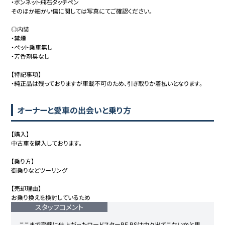
・ボンネット飛石タッチペン

そのほか細かい傷に関しては写真にてご確認ください。

◎内装

・禁煙

・ペット乗車無し

・芳香剤臭なし

【特記事項】

・純正品は残っておりますが車載不可のため、引き取りか着払いとなります。
オーナーと愛車の出会いと乗り方
【購入】

中古車を購入しております。

【乗り方】

街乗りなどツーリング

【売却理由】

お乗り換えを検討しているため
スタッフコメント
ここまで完璧に仕上がったロードスターRF RSは中々出てこないかと思