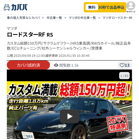
無料
30秒で出品申込
マイページ
車の個人売買ならカババ
>
中古車一覧
>
マツダの中古車一覧
>
マツダ ロードスターRFの
マツダ
ロードスターRF
RS
カスタム総額150万円/サクラムマフラー/HKS車高調/RAYSホイール/純正品多
数/ECUチューニング/社外シーケンシャルウィンカー/禁煙車
公開
2025/09/08 19:12:00
|
最終更新
2026/01/30 10:30:45
カババ成約済
13
閲覧数:
1.5k
1
/
83