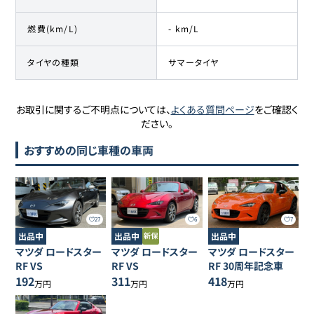
燃費(km/L)
- km/L
タイヤの種類
サマータイヤ
お取引に関するご不明点については、
よくある質問ページ
をご確認く
ださい。
おすすめの同じ車種の車両
27
6
7
出品中
出品中
出品中
マツダ
ロードスター
マツダ
ロードスター
マツダ
ロードスター
RF
VS
RF
VS
RF
30周年記念車
192
311
418
万円
万円
万円