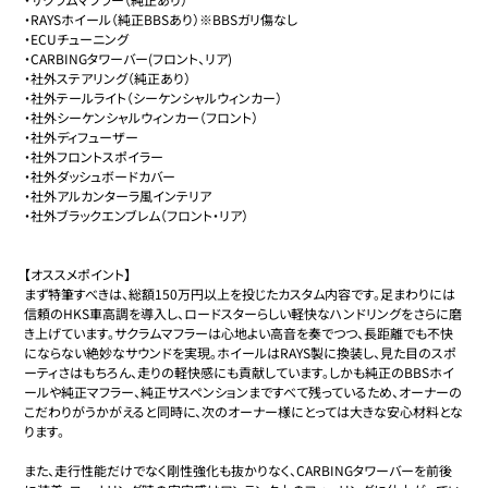
・RAYSホイール（純正BBSあり）※BBSガリ傷なし

・ECUチューニング

・CARBINGタワーバー(フロント、リア)

・社外ステアリング（純正あり）

・社外テールライト（シーケンシャルウィンカー）

・社外シーケンシャルウィンカー（フロント）

・社外ディフューザー

・社外フロントスポイラー

・社外ダッシュボードカバー

・社外アルカンターラ風インテリア

・社外ブラックエンブレム（フロント・リア）

【オススメポイント】

まず特筆すべきは、総額150万円以上を投じたカスタム内容です。足まわりには
信頼のHKS車高調を導入し、ロードスターらしい軽快なハンドリングをさらに磨
き上げています。サクラムマフラーは心地よい高音を奏でつつ、長距離でも不快
にならない絶妙なサウンドを実現。ホイールはRAYS製に換装し、見た目のスポ
ーティさはもちろん、走りの軽快感にも貢献しています。しかも純正のBBSホイ
ールや純正マフラー、純正サスペンションまですべて残っているため、オーナーの
こだわりがうかがえると同時に、次のオーナー様にとっては大きな安心材料とな
ります。

また、走行性能だけでなく剛性強化も抜かりなく、CARBINGタワーバーを前後