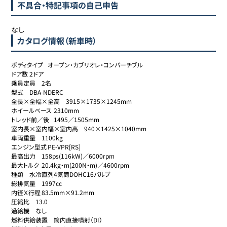
不具合・特記事項の自己申告
なし
カタログ情報（新車時）
ボディタイプ	オープン・カブリオレ・コンバーチブル

ドア数	2ドア

乗員定員	2名

型式	DBA-NDERC

全長×全幅×全高	3915×1735×1245mm

ホイールベース	2310mm

トレッド前／後	1495／1505mm

室内長×室内幅×室内高	940×1425×1040mm

車両重量	1100kg

エンジン型式	PE-VPR[RS]

最高出力	158ps(116kW)／6000rpm

最大トルク	20.4kg・m(200N・m)／4600rpm

種類	水冷直列4気筒DOHC16バルブ

総排気量	1997cc

内径Ｘ行程	83.5mm×91.2mm

圧縮比	13.0

過給機	なし

燃料供給装置	筒内直接噴射（DI）
