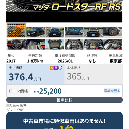
年式
走行距離
車検有効期限
修復歴
出品地域
2017
1.8
万km
2026/01
なし
東京都
支払総額
本体価格
365
376.4
万円
万円
25,200
ローン価格
詳細を見る
月々
円
相場比較
絞り込み条件
グレード:
RS
中古車市場に類似車両はありません！
1台