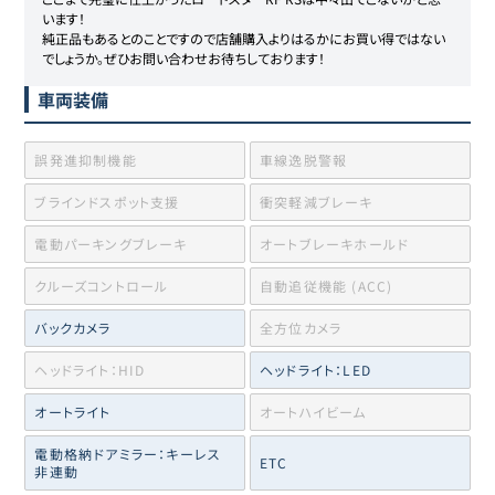
います！

純正品もあるとのことですので店舗購入よりはるかにお買い得ではない
でしょうか。ぜひお問い合わせお待ちしております！
車両装備
誤発進抑制機能
車線逸脱警報
ブラインドスポット支援
衝突軽減ブレーキ
電動パーキングブレーキ
オートブレーキホールド
クルーズコントロール
自動追従機能 (ACC)
バックカメラ
全方位カメラ
ヘッドライト：HID
ヘッドライト：LED
オートライト
オートハイビーム
電動格納ドアミラー：キーレス
ETC
非連動