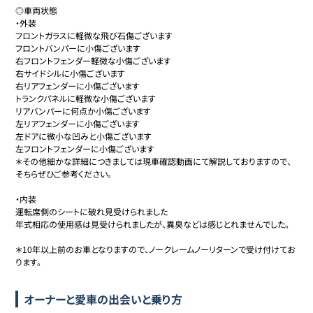
◎車両状態

・外装

フロントガラスに軽微な飛び石傷ございます

フロントバンパーに小傷ございます

右フロントフェンダー軽微な小傷ございます

右サイドシルに小傷ございます

右リアフェンダーに小傷ございます

トランクパネルに軽微な小傷ございます

リアバンパーに何点か小傷ございます

左リアフェンダーに小傷ございます

左ドアに微小な凹みと小傷ございます

左フロントフェンダーに小傷ございます

＊その他細かな詳細につきましては現車確認動画にて解説しておりますので、
そちらぜひご参考ください。

・内装

運転席側のシートに破れ見受けられました

年式相応の使用感は見受けられましたが、異臭などは感じとれませんでした。

＊10年以上前のお車となりますので、ノークレームノーリターンで受け付けてお
ります。
オーナーと愛車の出会いと乗り方