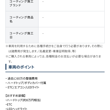
コーティング施工
-
ブランド
コーティング商品
-
名
コーティング施工
-
日
※車両を利用するために各種手続きをご自身で行う必要があります。その際に
は諸費用が発生します。（名義変更・車庫証明取得、等）
※ご購入される車両によっては、各種税金のお支払いが必要な場合がありま
す。
車両のポイント
・
過去に60万の整備費用
・
ハードトップ/ボディカバー付属
・
ETC/エアコン/LEDライト
【おすすめ装備】

・ハードトップ(約8万円相当)

・ETC

・LEDヘッドライト
