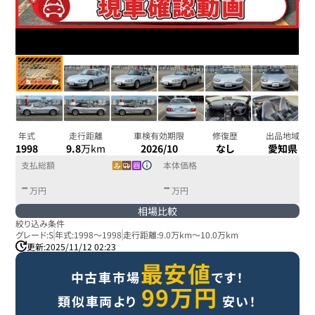
年式
走行距離
車検有効期限
修復歴
出品地域
1998
9.8
万km
2026/10
なし
愛知県
支払総額
本体価格
-
-
万円
万円
相場比較
絞り込み条件
グレード:
S
年式:
1998
～
1998
走行距離:
9.0万km
～
10.0万km
更新:
2025/11/12 02:23
最安値
中古車市場
です！
99
万円
類似車両より
安い！