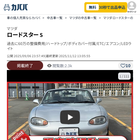
無料
30秒で出品申込
マイページ
車の個人売買ならカババ
>
中古車一覧
>
マツダの中古車一覧
>
マツダ ロードスターの中
マツダ
ロードスター
S
過去に60万の整備費用/ハードトップ/ボディカバー付属/ETC/エアコン/LEDラ
イト
公開
2025/09/06 23:57:49
|
最終更新
2025/11/12 13:05:55
掲載終了
10
閲覧数:
2.3k
1
/
111