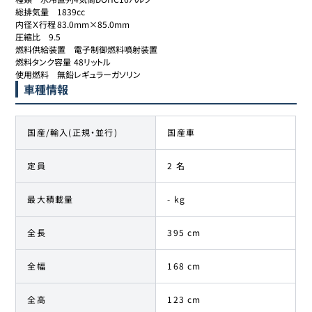
総排気量	1839cc

内径Ｘ行程	83.0mm×85.0mm

圧縮比	9.5

燃料供給装置	電子制御燃料噴射装置

燃料タンク容量	48リットル

車種情報
国産/輸入(正規・並行)
国産車
定員
2 名
最大積載量
- kg
全長
395 cm
全幅
168 cm
全高
123 cm