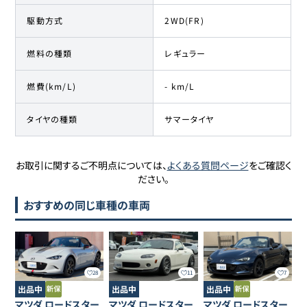
駆動方式
2WD(FR)
燃料の種類
レギュラー
燃費(km/L)
- km/L
タイヤの種類
サマータイヤ
お取引に関するご不明点については、
よくある質問ページ
をご確認く
ださい。
おすすめの同じ車種の車両
28
11
7
出品中
出品中
出品中
マツダ
ロードスター
マツダ
ロードスター
マツダ
ロードスター