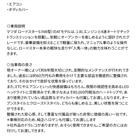
・エアコン

・ボディカバー

◎車両説明

マツダ ロードスターS（NB型）のATモデルは、1.8Lエンジンと4速オートマチック
トランスミッションを搭載し、気軽にオープンカーを楽しめるように設計されたグ
レードです。豪華装備を抑えることで軽量に保たれ、マニュアル車のような操作
なしに、ロードスター本来の軽快な走りや「人馬一体」の魅力を味わうことがで
きます。

◎当車両の良さ

現オーナー様によって約8年間大切にされ、定期的なメンテナンスが行われてき
ました。過去には約60万円もの費用をかけて主要な部品を徹底的に整備され
ており、そのおかげで良好な状態を保っています。

また、ETCやエアコンといった快適装備はもちろん、夜間の視認性を高めるLED
ヘッドライトに交換済みです。希少なおよそ80,000円相当のハードトップや、あ
まり使用されていない高品質なボディカバーも付属してお渡しとなります。オー
プンスタイルとクローズドスタイル、どちらも楽しめる上、美しい状態を保つこと
ができます。

整備された安心感、そして豊富な付属品が揃った非常に価値の高い一台です。

＊車検対応のため、純正ハロゲンも付属してお渡しします

＊社外品のドラレコがありますが、おそらく使用できません。ご希望の方にはお
付けしてお渡しできます。
