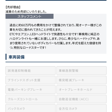
【売却理由】

スタッフコメント
過去に約60万円もの費用をかけて整備されており、現オーナー様がこの
車を大切に扱われてきたことが伺えます。

ETCやエアコン、LEDヘッドライトで快適性も十分です！車検用に純正の
ハロゲンライトも一緒にお渡しします。さらに、希少なハードトップや、あ
まり使用されていないボディカバーも付属します。年式を超えた価値を持
車両装備
誤発進抑制機能
車線逸脱警報
ブラインドスポット支援
衝突軽減ブレーキ
電動パーキングブレーキ
オートブレーキホールド
クルーズコントロール
自動追従機能 (ACC)
バックカメラ
全方位カメラ