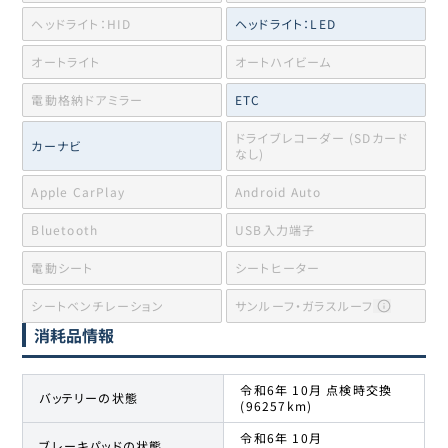
ヘッドライト：HID
ヘッドライト：LED
オートライト
オートハイビーム
電動格納ドアミラー
ETC
ドライブレコーダー (SDカード
カーナビ
なし)
Apple CarPlay
Android Auto
Bluetooth
USB入力端子
電動シート
シートヒーター
シートベンチレーション
サンルーフ・ガラスルーフ
消耗品情報
令和6年 10月 点検時交換
バッテリーの状態
(96257km)
令和6年 10月
ブレーキパッドの状態