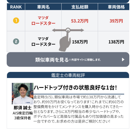
RANK
車両名
支払総額
車両価格
マツダ
53.2万円
39
万円
ロードスター
マツダ
158万円
138
万円
ロードスター
類似車両を見る
※外部サイトに移動します。
鑑定士の車両総評
ハードトップ付きの状態良好な1台！
査定時(9/5)、類似車両は市場で約138万円から流通して
おり、約99万円お安くなっております！これまでに約60万の
整備費用をかけてメンテナンスを購入時からされてきた一
那須 誠士
台となります。さらに8万円相当の希少なハードトップや、
AIS検定四輪

ボディカバーなど高価な付属品もあり付加価値の高まった
3級保持者
一台ですので、お求めの方は是非ご検討ください！