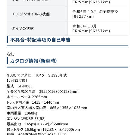
FR:5mm(96257km)
令和6年 10月 点検時交換
エンジンオイルの状態
(96257km)
令和6年 10月
タイヤの状態
FR:6mm(96257km)
不具合・特記事項の自己申告
なし
カタログ情報（新車時）
NB8C マツダ ロードスターS 1998年式

【カタログ値】

型式	GF-NB8C

全長×全幅×全高	3955×1680×1235mm

ホイールベース	2265mm

トレッド前／後	1415／1440mm

室内長×室内幅×室内高	865×1355×1025mm

車両重量	1060kg

エンジン型式	BP-ZE[RS]

最高出力	145ps(107kW)／6500rpm

最大トルク	16.6kg・m(162.8N・m)／5000rpm

種類	水冷直列4気筒DOHC16バルブ
