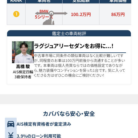
RANK
車両名
支払総額
車両価格
BMW
100.2万円
86
万円
5シリーズ
鑑定士の車両総評
ラグジュアリーセダンをお得に...！
中古車市場に同条件の類似車両はなく比較が難しいです
が、同程度のお車は100万円前後から流通することが多い
です。 本車両は個人売買ならではの価格設定でありなが
高橋 駿
ら、魅力装備やコンディションを保った1台です。 気に入って
AIS検定四輪

くださる方はぜひこの機会にご検討ください！
3級保持者
カババなら安心・安全
AIS検定有資格者が査定済み
3.9%のローン利用可能