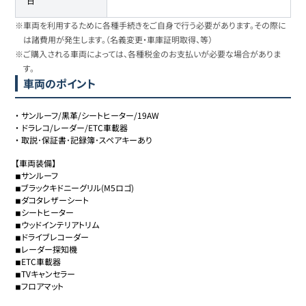
日
※車両を利用するために各種手続きをご自身で行う必要があります。その際に
は諸費用が発生します。（名義変更・車庫証明取得、等）
※ご購入される車両によっては、各種税金のお支払いが必要な場合がありま
す。
車両のポイント
・
サンルーフ/黒革/シートヒーター/19AW
・
ドラレコ/レーダー/ETC車載器
・
取説･保証書･記録簿･スペアキーあり
【車両装備】

◾︎サンルーフ

◾︎ブラックキドニーグリル(M5ロゴ)

◾︎ダコタレザーシート

◾︎シートヒーター

◾︎ウッドインテリアトリム

◾︎ドライブレコーダー

◾︎レーダー探知機

◾︎ETC車載器

◾︎TVキャンセラー

◾︎フロアマット
