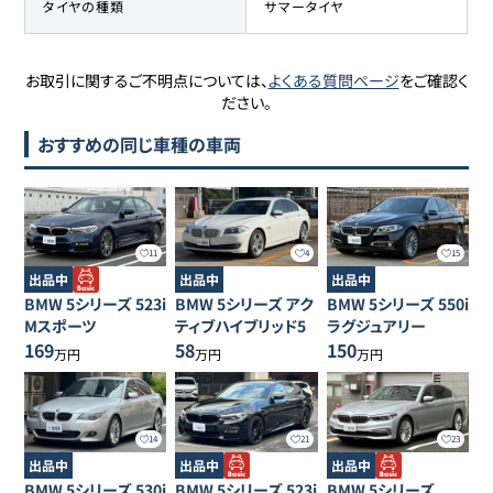
タイヤの種類
サマータイヤ
お取引に関するご不明点については、
よくある質問ページ
をご確認く
ださい。
おすすめの同じ車種の車両
11
4
15
出品中
出品中
出品中
BMW
5シリーズ
523i
BMW
5シリーズ
アク
BMW
5シリーズ
550i
Mスポーツ
ティブハイブリッド5
ラグジュアリー
169
58
150
万円
万円
万円
14
21
23
出品中
出品中
出品中
BMW
5シリーズ
530i
BMW
5シリーズ
523i
BMW
5シリーズ