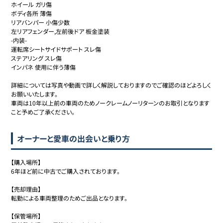
ホイール ガリ傷

ボディ各所 薄傷

リアバンパー 小傷少数

左リアフェンダー,左前後ドア 板金塗装

-内装-

運転席シートサイドサポート スレ傷

ステアリング スレ傷

インパネ 使用に伴う薄傷

詳細については写真や動画で詳しく解説しておりますのでご確認のほどよろしく
お願いいたします。

車両は10年以上前の車両のためノークレームノーリターンのお取引となります
こと予めご了承ください。
オーナーと愛車の出会いと乗り方
【購入場所】 

6年ほど前に中古でご購入されております。

【売却理由】 

転勤による車両整理のためご出品となります。

【保管場所】 
