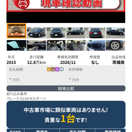
年式
走行距離
車検有効期限
修復歴
出品地域
2015
12.8
万km
2026/11
なし
茨城県
支払総額
本体価格
-
-
万円
万円
相場比較
絞り込み条件
グレード:
523d Mスポーツ
中古車市場に類似車両はありません！
1台
貴重な
です！