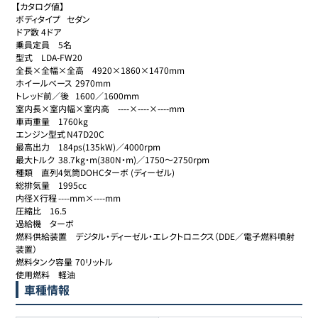
【カタログ値】

ボディタイプ	セダン

ドア数	4ドア

乗員定員	5名

型式	LDA-FW20

全長×全幅×全高	4920×1860×1470mm

ホイールベース	2970mm

トレッド前／後	1600／1600mm

室内長×室内幅×室内高	----×----×----mm

車両重量	1760kg

エンジン型式	N47D20C

最高出力	184ps(135kW)／4000rpm

最大トルク	38.7kg・m(380N・m)／1750～2750rpm

種類	直列4気筒DOHCターボ (ディーゼル)

総排気量	1995cc

内径Ｘ行程	----mm×----mm

圧縮比	16.5

過給機	ターボ

燃料供給装置	デジタル・ディーゼル・エレクトロニクス（DDE／電子燃料噴射
装置）

燃料タンク容量	70リットル

使用燃料	軽油
車種情報