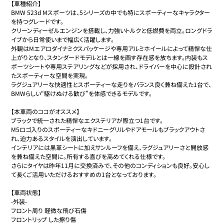
【車種紹介】

BMW 523d Mスポーツは、5シリーズの中でも特にスポーティーなキャラクター
を持つグレードです。

クリーンディーゼルエンジンを搭載し、力強いトルクと低燃費を両立。ロングドラ
イブから日常使いまで幅広く活躍します。

外観はMエアロダイナミクスパッケージや専用アルミホイールによって精悍な仕
上がりとなり、スタンダードモデルとは一線を画す存在感を放ちます。内装もス
ポーツシートや専用ステアリングなどが採用され、ドライバーを中心に設計され
たスポーティーな空間を実現。

ラグジュアリーな快適性とスポーティーな走りをバランス良く兼ね備えた1台で、
BMWらしい“駆けぬける歓び”を体感できるモデルです。

【本車両のココがオススメ】

ブラックで統一された精悍なエクステリアが際立つ1台です。

M5ロゴ入りのスポーティーなキドニーグリルやドアモールもブラックアウトさ
れ、迫力あるスタイルを演出しています。

インテリアには黒革シートに加えサンルーフを備え、ラグジュアリーさと開放感
を兼ね備えた空間に。所有する喜びを高めてくれる仕様です。

さらにタイヤは昨年11月に交換済みで、その他のコンディションも良好。安心し
て長くご活用いただけるおすすめの1台となっております。

【車両状態】

-外装-

フロント周り 軽微な飛び石傷

フロントリップ した擦り傷
