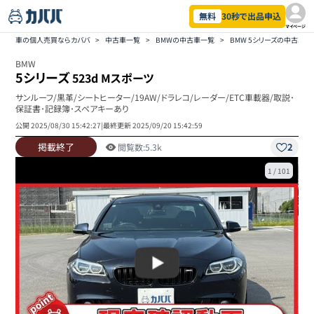
無料
30秒で出品申込
マイページ
車の個人売買ならカババ
>
中古車一覧
>
BMWの中古車一覧
>
BMW 5シリーズの中古車一
BMW
5シリーズ
523d Mスポーツ
サンルーフ/黒革/シートヒーター/19AW/ドラレコ/レーダー/ETC車載器/取説･
保証書･記録簿･スペアキーあり
公開
2025/08/30 15:42:27
|
最終更新
2025/09/20 15:42:59
掲載終了
2
閲覧数:
5.3k
1
/
101