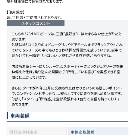
屋外駐車場にて保管されております。

【使用頻度】 

週に1回ほどご使用されております。
スタッフコメント
こちらの523d Mスポーツは、正直“黒好き”にはたまらない仕上がりだと
思います！

外装はM5ロゴ入りのキドニーグリルやドアモールまでブラックアウトされ
ていて、5シリーズの中でもひときわ精悍な雰囲気を放っています。街中で
見かけても一瞬で「カッコいい」と感じさせる存在感がありますね。

内装も黒革シートにサンルーフと、スポーティーさとラグジュアリーさを兼
ね備えた仕様。乗り込んだ瞬間から“所有している喜び”を実感できる空
間に仕上がっています。

さらに、タイヤが昨年11月に交換されたばかりというのも嬉しいポイント
で、コンディションも申し分なし。安心してすぐに走りを楽しめる状態です。

「走り」「スタイル」「所有感」を全部欲張れる1台だと自信を持っておすす
めできます！
車両装備
誤発進抑制機能
車線逸脱警報