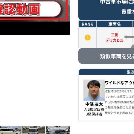
中古車市場に
貴重
RANK
車両名
三菱
デリカD:5
類似車両を見
鑑
ワイルドなアウト
取材時(2025/08/
ています。本車両には
れ、高い付加価値が魅
中條 友太
の駐車場保管のため良
AIS検定四輪

機能と性能を求める方
3級保持者