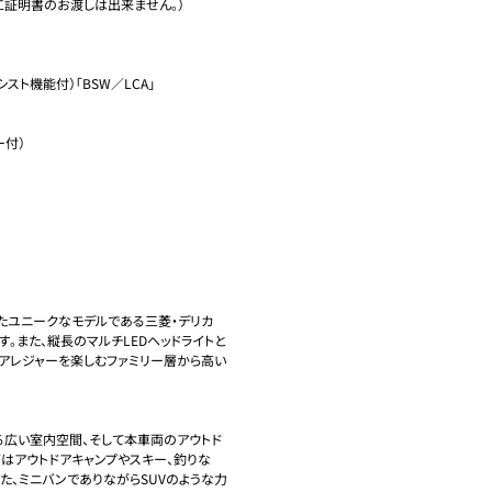
証明書のお渡しは出来ません。）

ト機能付）「BSW／LCA」

付）

たユニークなモデルである三菱・デリカ
す。また、縦長のマルチLEDヘッドライトと
ドアレジャーを楽しむファミリー層から高い
る広い室内空間、そして本車両のアウトド
はアウトドアキャンプやスキー、釣りな
た、ミニバンでありながらSUVのような力