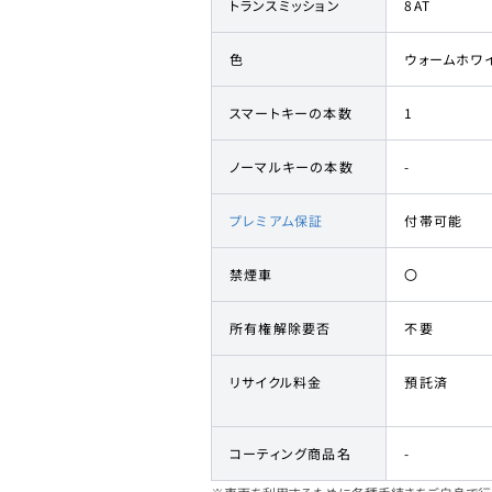
トランスミッション
8AT
色
ウォームホワ
スマートキーの本数
1
ノーマルキーの本数
-
プレミアム保証
付帯可能
禁煙車
〇
所有権解除要否
不要
リサイクル料金
預託済
コーティング商品名
-