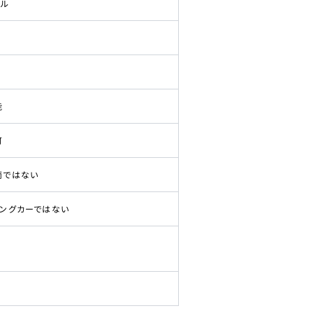
ドル
能
可
両ではない
ピングカーではない