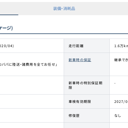
装備・消耗品
ケージ)
020/04)
走行距離
1.6万k
新車時の保証
継承で
カババに陸送・諸費用を全てお任せ」
新車時の特別保証期
-
限
車検有効期限
2027/0
修復歴
なし