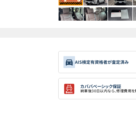
AIS検定有資格者が査定済み
カババベーシック保証
納車後30日以内なら、修理費用