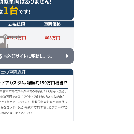
類似車両はありません！
1台
な
です！
支払総額
車両価格
年式
走行距離
422.2万円
408
万円
2020
年式
1.6
万km
る
※外部サイトに移動します。
定士の車両総評
ドアカスタム、総額約150万円相当!?
17)、中古車市場で類似条件での車両は398万円〜流通し
約100万円をかけてアウトドア向けのカスタムが施さ
力の1台となります！また、比較的低走行かつ屋根付き
好なコンディションも魅力です！充実したアウトドアの
、またとないチャンスです！