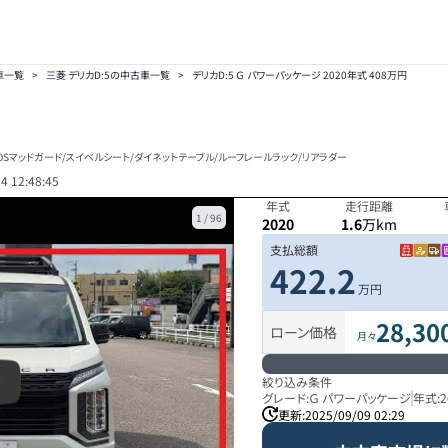
車一覧
>
三菱 デリカD:5の中古車一覧
>
デリカD:5 Ｇ パワーパッケージ 2020年式 408万円
/JAOSマッドガード/スイベルシート/ダイネットテーブル/ルーフレールラック/リアラダー
4 12:48:45
年式
走行距離
1
/
96
2020
1.6
万km
支払総額
422.2
万円
28,30
ローン価格
月々
絞り込み条件
グレード:
Ｇ パワーパッケージ
年式:
2
更新:
2025/09/09 02:29