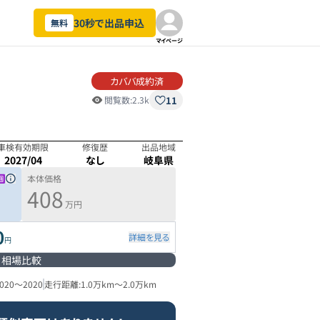
30秒で出品申込
無料
マイページ
カババ成約済
11
閲覧数:
2.3k
車検有効期限
修復歴
出品地域
2027/04
なし
岐阜県
本体価格
408
万円
0
詳細を見る
円
相場比較
020
～
2020
走行距離:
1.0万km
～
2.0万km