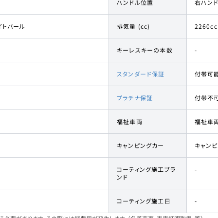
ハンドル位置
右ハン
イトパール
排気量 (cc)
2260cc
キーレスキーの本数
-
スタンダード保証
付帯可
プラチナ保証
付帯不
福祉車両
福祉車
キャンピングカー
キャン
コーティング施工ブラ
-
ンド
コーティング施工日
-