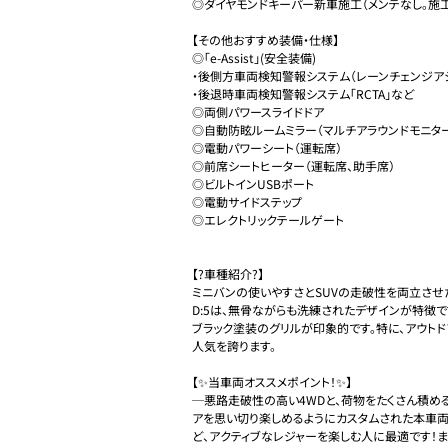
◎ダイヤモンドキーパー新車施工（メンテなし。施工
【その他おすすめ装備・仕様】

◎「e-Assist」(安全装備)

・後側方車両検知警報システム（レーンチェンジアシス
・後退時車両検知警報システム「RCTA」など

◎両側パワースライドドア

◎自動防眩ルームミラー（マルチアラウンドモニター
◎電動パワーシート（運転席）

◎前席シートヒーター（運転席、助手席）

◎ビルトインUSBポート

◎電動サイドステップ

◎エレクトリックテールゲート

【?車種紹介?】

ミニバンの使いやすさとSUVの走破性を両立させ
D:5は、無骨ながらも洗練されたデザインが特徴で
ブラック塗装のグリルが印象的です。特に、アウト
人気を誇ります。

【✨️当車両オススメポイント！✨️】

─悪路走破性の高い4WDと、荷物をたくさん積め
アを思い切り楽しめるようにカスタムされた本車両
ど、アクティブなレジャーを楽しむ人に最適です！ま