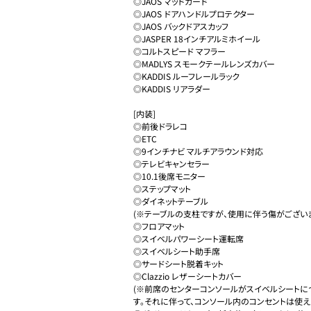
◎JAOS マッドガード

◎JAOS ドアハンドルプロテクター

◎JAOS バックドアスカッフ

◎JASPER 18インチアルミホイール

◎コルトスピード マフラー

◎MADLYS スモークテールレンズカバー

◎KADDIS ルーフレールラック

◎KADDIS リアラダー

[内装]

◎前後ドラレコ

◎ETC

◎9インチナビ マルチアラウンド対応

◎テレビキャンセラー

◎10.1後席モニター

◎ステップマット

◎ダイネットテーブル

(※テーブルの支柱ですが、使用に伴う傷がございま
◎フロアマット

◎スイベルパワーシート運転席

◎スイベルシート助手席

◎サードシート脱着キット

◎Clazzio レザーシートカバー

(※前席のセンターコンソールがスイベルシートに
す。それに伴って、コンソール内のコンセントは使えま