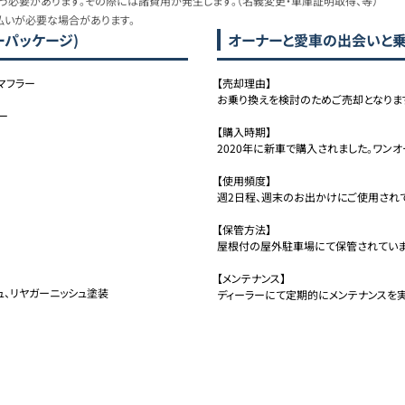
必要があります。その際には諸費用が発生します。（名義変更・車庫証明取得、等）
払いが必要な場合があります。
ワーパッケージ)
オーナーと愛車の出会いと
Dマフラー
【売却理由】

お乗り換えを検討のためご売却となります
ー
【購入時期】

2020年に新車で購入されました。ワンオ
【使用頻度】

週2日程、週末のお出かけにご使用されて
【保管方法】

屋根付の屋外駐車場にて保管されています
【メンテナンス】

、リヤガーニッシュ塗装

ディーラーにて定期的にメンテナンスを実