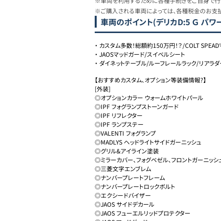
※車両を利用するために各種手続きをご自身で行う
※ご購入される車両によっては、各種税金のお支
車両のポイント
(デリカD:5 Ｇ パ
・
カスタム多数！総額約150万円！？/COLT SPEA
・
JAOSマッドガード/スイベルシート
・
ダイネットテーブル/ルーフレールラック/リアラダ
【おすすめカスタム、オプション等装備情報?】

[外装]

◎オプションカラー ウォームホワイトパール

◎IPF フォグランプストーンガード

◎IPF リフレクター

◎IPF ランプステー

◎VALENTI フォグランプ

◎MADLYS ヘッドライトサイドガーニッシュ

◎グリル&アイライン塗装

◎ミラーカバー、フォグベゼル、フロントガーニッシュ
◎三菱文字エンブレム

◎ナンバープレートフレーム

◎ナンバープレートロックボルト

◎エクシードバイザー

◎JAOS サイドデカール

◎JAOS フューエルリッドプロテクター
