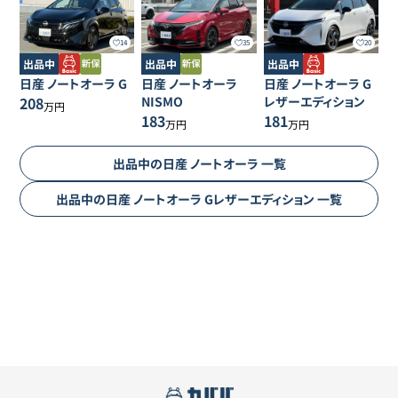
14
35
20
出品中
出品中
出品中
日産
ノートオーラ
G
日産
ノートオーラ
日産
ノートオーラ
G
208
NISMO
レザーエディション
万円
183
181
万円
万円
出品中の
日産
ノートオーラ
一覧
出品中の
日産
ノートオーラ
Gレザーエディション
一覧