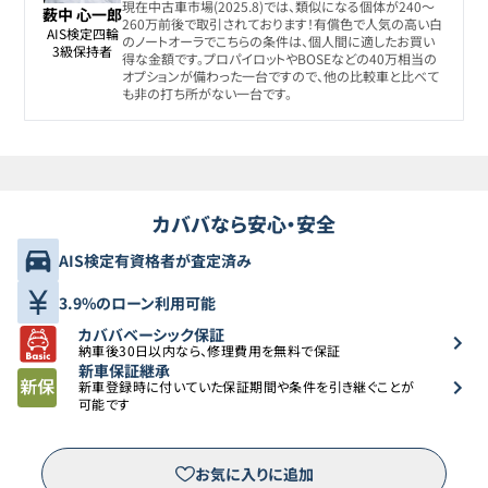
現在中古車市場(2025.8)では、類似になる個体が240〜
薮中 心一郎
260万前後で取引されております！有償色で人気の高い白
AIS検定四輪

のノートオーラでこちらの条件は、個人間に適したお買い
3級保持者
得な金額です。プロパイロットやBOSEなどの40万相当の
オプションが備わった一台ですので、他の比較車と比べて
も非の打ち所がない一台です。
カババなら安心・安全
AIS検定有資格者が査定済み
3.9%のローン利用可能
カババベーシック保証
納車後30日以内なら、修理費用を無料で保証
新車保証継承
新車登録時に付いていた保証期間や条件を引き継ぐことが
可能です
お気に入りに追加