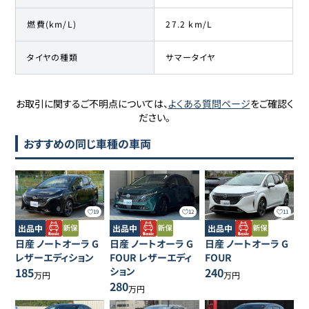
燃費(km/L)
27.2 km/L
タイヤの種類
サマータイヤ
お取引に関するご不明点については、
よくある質問ページ
をご確認く
ださい。
おすすめの同じ車種の車両
19
12
11
出品中
出品中
出品中
日産
ノートオーラ
G
日産
ノートオーラ
G
日産
ノートオーラ
G
レザーエディション
FOUR レザーエディ
FOUR
185
ション
240
万円
万円
280
万円