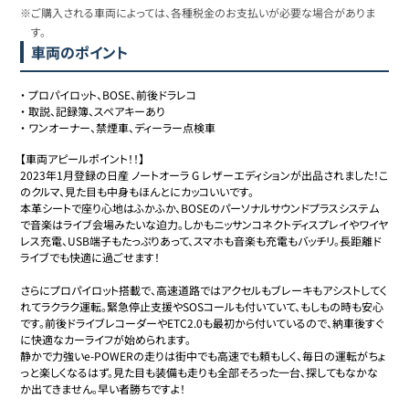
※ご購入される車両によっては、各種税金のお支払いが必要な場合がありま
す。
車両のポイント
・
プロパイロット、BOSE、前後ドラレコ
・
取説、記録簿、スペアキーあり
・
ワンオーナー、禁煙車、ディーラー点検車
【車両アピールポイント！！】

2023年1月登録の日産 ノートオーラ G レザーエディションが出品されました！こ
のクルマ、見た目も中身もほんとにカッコいいです。

本革シートで座り心地はふかふか、BOSEのパーソナルサウンドプラスシステム
で音楽はライブ会場みたいな迫力。しかもニッサンコネクトディスプレイやワイヤ
レス充電、USB端子もたっぷりあって、スマホも音楽も充電もバッチリ。長距離ド
ライブでも快適に過ごせます！

さらにプロパイロット搭載で、高速道路ではアクセルもブレーキもアシストしてく
れてラクラク運転。緊急停止支援やSOSコールも付いていて、もしもの時も安心
です。前後ドライブレコーダーやETC2.0も最初から付いているので、納車後すぐ
に快適なカーライフが始められます。

静かで力強いe-POWERの走りは街中でも高速でも頼もしく、毎日の運転がちょ
っと楽しくなるはず。見た目も装備も走りも全部そろった一台、探してもなかな
か出てきません。早い者勝ちですよ！
