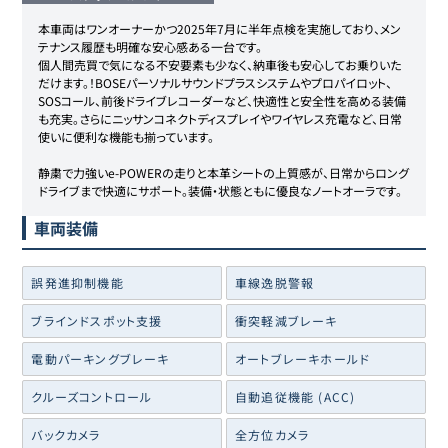
本車両はワンオーナーかつ2025年7月に半年点検を実施しており、メン
テナンス履歴も明確な安心感ある一台です。

個人間売買で気になる不安要素も少なく、納車後も安心してお乗りいた
だけます。！BOSEパーソナルサウンドプラスシステムやプロパイロット、
SOSコール、前後ドライブレコーダーなど、快適性と安全性を高める装備
も充実。さらにニッサンコネクトディスプレイやワイヤレス充電など、日常
使いに便利な機能も揃っています。

静粛で力強いe-POWERの走りと本革シートの上質感が、日常からロング
ドライブまで快適にサポート。装備・状態ともに優良なノートオーラです。
車両装備
誤発進抑制機能
車線逸脱警報
ブラインドスポット支援
衝突軽減ブレーキ
電動パーキングブレーキ
オートブレーキホールド
クルーズコントロール
自動追従機能 (ACC)
バックカメラ
全方位カメラ