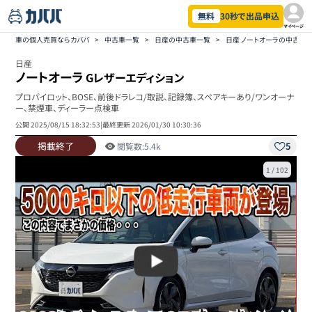
無料
30秒で出品申込
マイページ
車の個人売買ならカババ
>
中古車一覧
>
日産の中古車一覧
>
日産 ノートオーラの中古車
日産
ノートオーラ
Gレザーエディション
プロパイロット、BOSE、前後ドラレコ/取説、記録簿、スペアキーあり/ワンオーナ
ー、禁煙車、ディーラー点検車
公開
2025/08/15 18:32:53
|
最終更新
2026/01/30 10:30:36
掲載終了
5
閲覧数:
5.4k
1
/
102