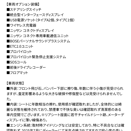
【車両オプション装備】

■ステアリングスイッチ

■統合型インターフェースディスプレイ

■USB電源ソケット（タイプA2個、タイプC1個）

■ワイヤレス充電器

■ニッサン コネクトディスプレイ

■ニッサン コネクト専用車載通信ユニット

■BOSEパーソナルサウンドプラスシステム

■ETC2.0ユニット

■プロパイロット

■プロパイロット緊急停止支援システム

■SOSコール

■前後ドライブレコーダー

■フロアマット

【車両状態】　　

■外装：フロント飛び石、バンパー下部に擦り傷、年数に伴う小傷が見受けられ
ますが、査定影響あるような大きな破損や修復歴などは見受けられませんでし
た。

■内装：シートに年数相当の擦れ、使用感が確認取れましたが、全体的には綺
麗な状態を維持されており、禁煙車で不快な臭いは確認取れず清潔感のある
車内空間でございます。※リアシート座面に若干チャイルドシート跡、メーターデ
ィスプレイに薄い線傷あり。

■エンジン系統：取材時アイドリングなどは安定しており、特に不具合などは確
認取れず、2025年7月にディーラーにて半年点検されてますので安心度の高い