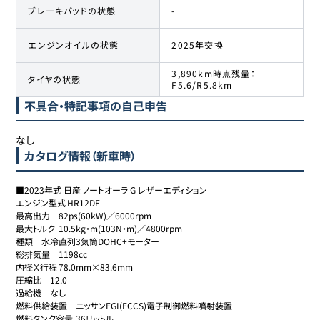
ブレーキパッドの状態
-
エンジンオイルの状態
2025年交換
3,890km時点残量：
タイヤの状態
F5.6/R5.8km
不具合・特記事項の自己申告
なし
カタログ情報（新車時）
■2023年式 日産 ノートオーラ G レザーエディション

エンジン型式	HR12DE

最高出力	82ps(60kW)／6000rpm

最大トルク	10.5kg・m(103N・m)／4800rpm

種類	水冷直列3気筒DOHC+モーター

総排気量	1198cc

内径Ｘ行程	78.0mm×83.6mm

圧縮比	12.0

過給機	なし

燃料供給装置	ニッサンEGI(ECCS)電子制御燃料噴射装置

燃料タンク容量	36リットル
