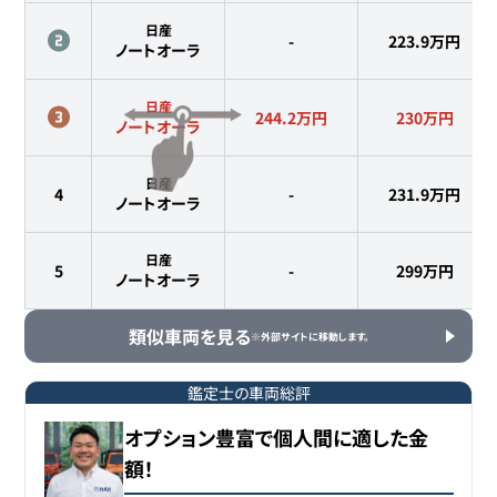
日産
-
223.9
万円
ノートオーラ
日産
244.2万円
230
万円
ノートオーラ
日産
4
-
231.9
万円
ノートオーラ
日産
5
-
299
万円
ノートオーラ
類似車両を見る
※外部サイトに移動します。
鑑定士の車両総評
オプション豊富で個人間に適した金
額！