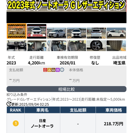
年式
走行距離
車検有効期限
修復歴
出品地域
2023
4,200
km
2026/01
なし
埼玉県
支払総額
本体価格
-
-
万円
万円
相場比較
絞り込み条件
グレード:
Gレザーエディション
年式:
2023
～
2023
走行距離:
未指定
～
5,000km
更新:
2025/09/04 02:25
RANK
車両名
支払総額
車両価格
日産
-
218.7
万円
ノートオーラ