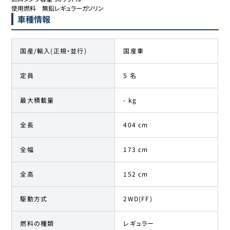
使用燃料	無鉛レギュラーガソリン
車種情報
国産/輸入(正規・並行)
国産車
定員
5 名
最大積載量
- kg
全長
404 cm
全幅
173 cm
全高
152 cm
駆動方式
2WD(FF)
燃料の種類
レギュラー