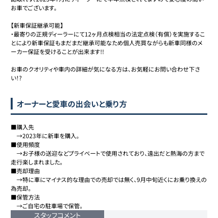
お車でございます。

【新車保証継承可能】

・最寄りの正規ディーラーにて12ヶ月点検相当の法定点検（有償）を実施するこ
とにより新車保証もまだまだ継承可能なため個人売買ながらも新車同様のメ
ーカー保証を受けることが出来ます!!

お車のクオリティや車内の詳細が気になる方は、お気軽にお問い合わせ下さ
い！?
オーナーと愛車の出会いと乗り方
■購入先

　→2023年に新車を購入。

■使用頻度

　→お子様の送迎などプライベートで使用されており、遠出だと熱海の方まで
走行楽しまれました。

■売却理由

　→特に車にマイナス的な理由での売却では無く、9月中旬近くにお乗り換えの
為売却。

■保管方法

　→ご自宅の駐車場で保管。
スタッフコメント