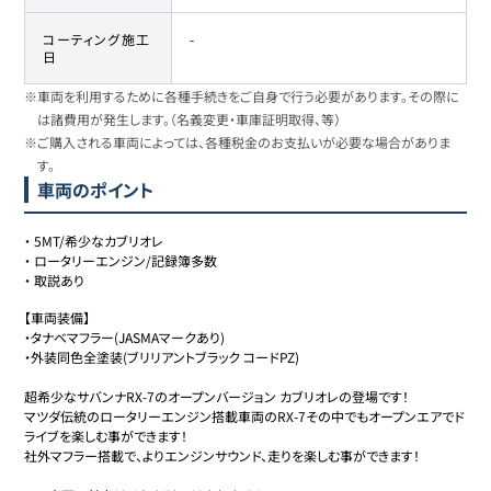
コーティング施工
-
日
※車両を利用するために各種手続きをご自身で行う必要があります。その際に
は諸費用が発生します。（名義変更・車庫証明取得、等）
※ご購入される車両によっては、各種税金のお支払いが必要な場合がありま
す。
車両のポイント
・
5MT/希少なカブリオレ
・
ロータリーエンジン/記録簿多数
・
取説あり
【車両装備】

・タナベマフラー(JASMAマークあり)

・外装同色全塗装(ブリリアントブラック コードPZ)

超希少なサバンナRX-7のオープンバージョン カブリオレの登場です！

マツダ伝統のロータリーエンジン搭載車両のRX-7その中でもオープンエアでド
ライブを楽しむ事ができます！

社外マフラー搭載で、よりエンジンサウンド、走りを楽しむ事ができます！
