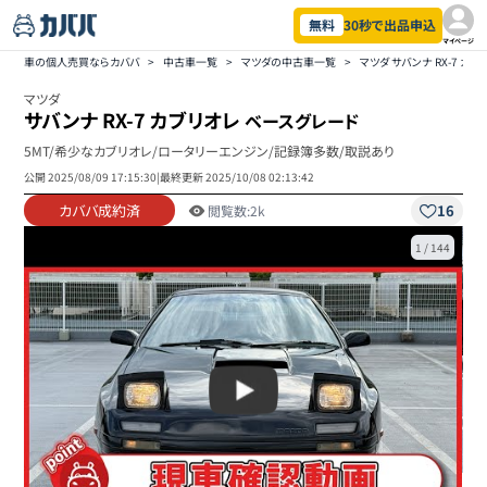
無料
30秒で出品申込
マイページ
車の個人売買ならカババ
>
中古車一覧
>
マツダの中古車一覧
>
マツダ サバンナ RX-7 
マツダ
サバンナ RX-7 カブリオレ
ベースグレード
5MT/希少なカブリオレ/ロータリーエンジン/記録簿多数/取説あり
公開
2025/08/09 17:15:30
|
最終更新
2025/10/08 02:13:42
カババ成約済
16
閲覧数:
2k
1
/
144