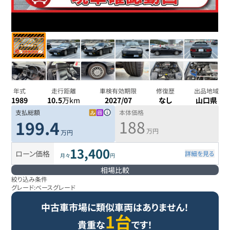
年式
走行距離
車検有効期限
修復歴
出品地域
1989
10.5
万km
2027/07
なし
山口県
支払総額
本体価格
188
199.4
万円
万円
13,400
ローン価格
詳細を見る
月々
円
相場比較
絞り込み条件
グレード:
ベースグレード
中古車市場に類似車両はありません！
1台
貴重な
です！