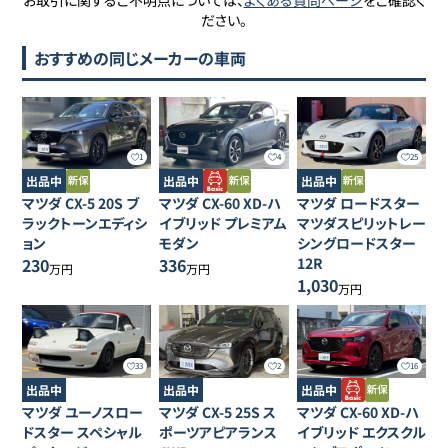
お取引に関するご不明点については、
よくある質問ページ
をご確認く
ださい。
おすすめの同じメーカーの車両
1
4
25
出品中
出品中
出品中
マツダ
CX-5
20S ブ
マツダ
CX-60
XD-ハ
マツダ
ロードスター
ラックトーンエディシ
イブリッド プレミアム
マツダスピリットレー
ョン
モダン
シングロードスター
230
336
12R
万円
万円
1,030
万円
33
2
16
出品中
出品中
出品中
マツダ
ユーノスロー
マツダ
CX-5
25S ス
マツダ
CX-60
XD-ハ
ドスター
スペシャル
ポーツアピアランス
イブリッド エクスクル