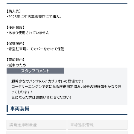
【購入先】

・2023年に中古車販売店にて購入。

【使用頻度】

・あまり使用されていません

【保管場所】

・青空駐車場にてカバーをかけて保管

【売却理由】

・減車のため
スタッフコメント
超希少なサバンナRX-7 カブリオレの登場です！

ロータリーエンジンで気になる圧縮測定済み、過去の記録簿もかなり残
っております！

気になった方はお問い合わせください！
車両装備
誤発進抑制機能
車線逸脱警報