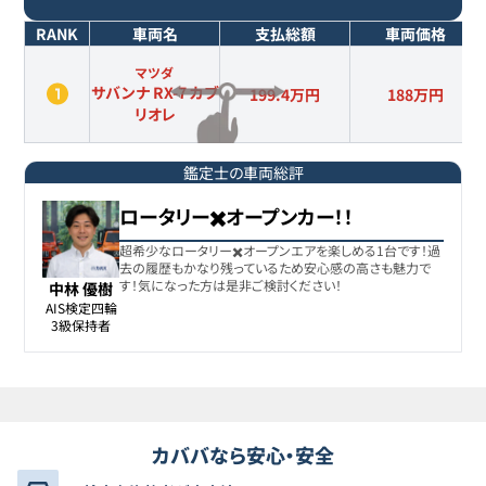
RANK
車両名
支払総額
車両価格
マツダ
サバンナ RX-7 カブ
199.4万円
188
万円
リオレ
鑑定士の車両総評
ロータリー✖️オープンカー！！
超希少なロータリー✖️オープンエアを楽しめる1台です！過
去の履歴もかなり残っているため安心感の高さも魅力で
す！気になった方は是非ご検討ください！
中林 優樹
AIS検定四輪

3級保持者
カババなら安心・安全