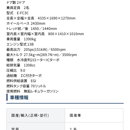
ドア数	2ドア

乗員定員	2名

型式	E-FC3C

全長×全幅×全高	4335×1690×1270mm

ホイールベース	2430mm

トレッド前／後	1450／1440mm

室内長×室内幅×室内高	800×1410×1010mm

車両重量	1390kg

エンジン型式	13B

最高出力	205ps(151kW)／6500rpm

最大トルク	27.5kg・m(269.7N・m)／3500rpm

種類	水冷直列2ローターICターボ

総排気量	1308cc

圧縮比	9.0

過給機	ＩＣ付きターボ

燃料供給装置	EGI

燃料タンク容量	70リットル

使用燃料	無鉛レギュラーガソリン
車種情報
国産/輸入(正規・並行)
国産車
定員
2 名