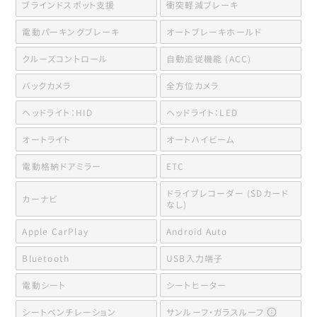
ブラインドスポット支援
衝突軽減ブレーキ
電動パーキングブレーキ
オートブレーキホールド
クルーズコントロール
自動追従機能 (ACC)
バックカメラ
全方位カメラ
ヘッドライト：HID
ヘッドライト：LED
オートライト
オートハイビーム
電動格納ドアミラー
ETC
ドライブレコーダー (SDカード
カーナビ
なし)
Apple CarPlay
Android Auto
Bluetooth
USB入力端子
電動シート
シートヒーター
シートベンチレーション
サンルーフ・ガラスルーフ