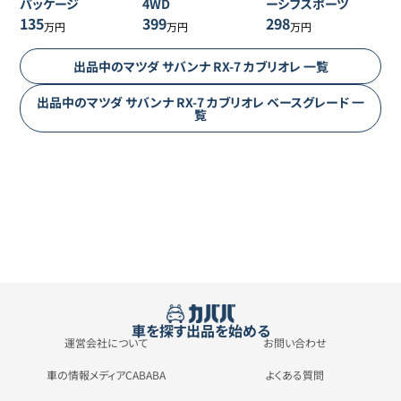
パッケージ
4WD
ーシブスポーツ
135
399
298
万円
万円
万円
出品中の
マツダ
サバンナ RX-7 カブリオレ
一覧
出品中の
マツダ
サバンナ RX-7 カブリオレ
ベースグレード
一
覧
車を探す
出品を始める
運営会社について
お問い合わせ
車の情報メディアCABABA
よくある質問