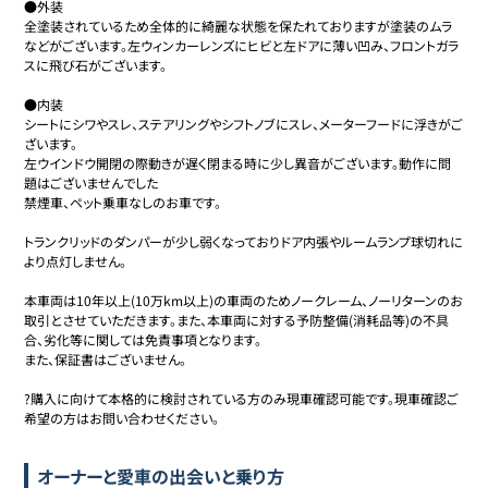
●外装

全塗装されているため全体的に綺麗な状態を保たれておりますが塗装のムラ
などがございます。左ウィンカーレンズにヒビと左ドアに薄い凹み、フロントガラ
スに飛び石がございます。

●内装

シートにシワやスレ、ステアリングやシフトノブにスレ、メーターフードに浮きがご
ざいます。

左ウインドウ開閉の際動きが遅く閉まる時に少し異音がございます。動作に問
題はございませんでした

禁煙車、ペット乗車なしのお車です。

トランクリッドのダンパーが少し弱くなっておりドア内張やルームランプ球切れに
より点灯しません。

本車両は10年以上(10万km以上)の車両のためノークレーム、ノーリターンのお
取引とさせていただきます。また、本車両に対する予防整備(消耗品等)の不具
合、劣化等に関しては免責事項となります。

また、保証書はございません。

?購入に向けて本格的に検討されている方のみ現車確認可能です。現車確認ご
希望の方はお問い合わせください。
オーナーと愛車の出会いと乗り方