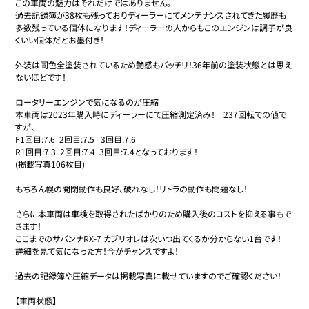
この車両の魅力はそれだけではありません。

過去記録簿が38枚も残っておりディーラーにてメンテナンスされてきた履歴も
多数残っている個体になります！ディーラーの人からもこのエンジンは調子が良
くいい個体だとお墨付き！

外装は同色全塗装されているため艶感もバッチリ！36年前の塗装状態とは思え
ないほどです！

ロータリーエンジンで気になるのが圧縮

本車両は2023年購入時にディーラーにて圧縮測定済み！　237回転での値で
すが、

F1回目:7.6  2回目:7.5   3回目:7.6

R1回目:7.3  2回目:7.4  3回目:7.4となっております！　

(掲載写真106枚目)

もちろん幌の開閉動作も良好、破れなし！リトラの動作も問題なし！

さらに本車両は車検を取得されたばかりのため購入後のコストを抑える事もで
きます！

ここまでのサバンナRX-7 カブリオレは次いつ出てくるか分からない1台です！

詳細を見て気になった方！今がチャンスですよ！

過去の記録簿や圧縮データは掲載写真に載せていますのでご確認ください！

【車両状態】
