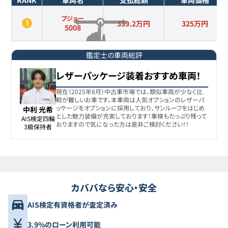
RANK
車両名
支払総額
車両価格
プジョー
339.2万円
325
万円
5008
鑑定士の車両総評
レザーパッケージ装着おすすめ車両！
現在（2025年8月）中古車市場では、類似車両が少なく比
較が難しいお車です。本車両は人気オプションのレザーパ
ッケージをオプションに採用しており、サンルーフをはじめ
中利 光希
とした魅力装備が充実しております！車検もたっぷり残って
AIS検定四輪

おりますので気になった方は是非ご検討ください！！
3級保持者
カババなら安心・安全
AIS検定有資格者が査定済み
3.9%のローン利用可能