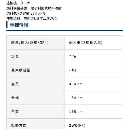
過給機	ターボ

燃料供給装置	電子制御式燃料噴射

燃料タンク容量	56リットル

使用燃料	無鉛プレミアムガソリン
車種情報
国産/輸入(正規・並行)
輸入車(正規輸入車)
定員
7 名
最大積載量
- kg
全長
464 cm
全幅
184 cm
全高
165 cm
駆動方式
2WD(FF)