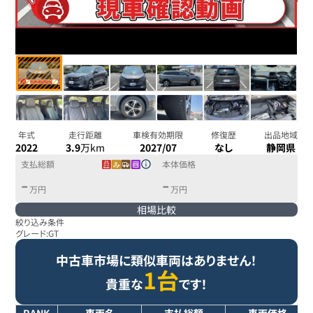
年式
走行距離
車検有効期限
修復歴
出品地域
2022
3.9
万km
2027/07
なし
静岡県
支払総額
本体価格
-
-
万円
万円
相場比較
絞り込み条件
グレード:
GT
中古車市場に類似車両はありません！
1台
貴重な
です！