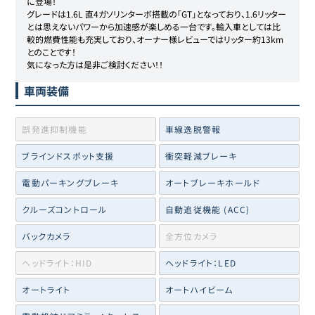
に登場！

グレードは1.6L 直4ガソリンターボ搭載の「GT」となっており、1.6リッター
とは思えないパワーから加速感が楽しめる一台です。輸入車としては比
較的燃費性能も充実しており、オーナー様レビューではリッター約13km
とのことです！

気になった方は是非ご検討ください！！
車両装備
誤発進抑制機能
車線逸脱警報
ブラインドスポット支援
衝突軽減ブレーキ
電動パーキングブレーキ
オートブレーキホールド
クルーズコントロール
自動追従機能 (ACC)
バックカメラ
全方位カメラ
ヘッドライト：HID
ヘッドライト：LED
オートライト
オートハイビーム