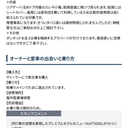
⚪︎内装

リアゲート/右Rドア内張のスレや小傷、前席座面に微シワ見られます。前席には
シートカバー、後席には座布団を敷いて利用しているため比較的使用感は低く
抑えられている印象です。

喫煙車両になります。きついタバコ臭いは取材時感じられませんでしたが、神経
質な方はご承知おきの上ご検討下さい。

⚪︎その他

ボンネットを支える棒を格納するプラパーツが欠けております。普段使いに支障
はないですがご了承下さい。
オーナーと愛車の出会いと乗り方
【購入先】

ディーラーにて新古車を購入

【乗り方】

街乗りメインでたまに遠出されています。

【保管場所】

屋外駐車場保管

【売却理由】

お乗り換え検討のため。
スタッフコメント
3列7席の空間を実現したプレミアムモデルのニューSUV「5008」がカババ