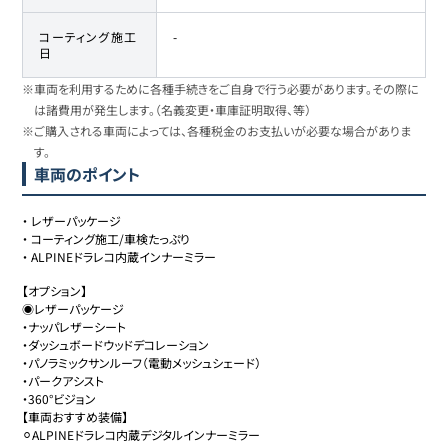
コーティング施工
-
日
※車両を利用するために各種手続きをご自身で行う必要があります。その際に
は諸費用が発生します。（名義変更・車庫証明取得、等）
※ご購入される車両によっては、各種税金のお支払いが必要な場合がありま
す。
車両のポイント
・
レザーパッケージ
・
コーティング施工/車検たっぷり
・
ALPINEドラレコ内蔵インナーミラー
【オプション】

◉レザーパッケージ

・ナッパレザーシート

・ダッシュボードウッドデコレーション

・パノラミックサンルーフ（電動メッシュシェード）

・パークアシスト

・360°ビジョン

【車両おすすめ装備】

⚪︎ALPINEドラレコ内蔵デジタルインナーミラー
