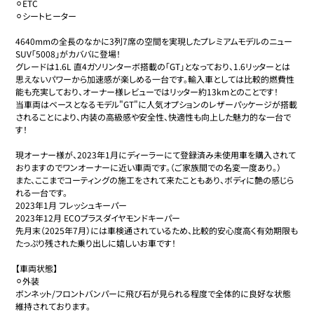
⚪︎ETC

⚪︎シートヒーター

4640mmの全長のなかに3列7席の空間を実現したプレミアムモデルのニュー
SUV「5008」がカババに登場！

グレードは1.6L 直4ガソリンターボ搭載の「GT」となっており、1.6リッターとは
思えないパワーから加速感が楽しめる一台です。輸入車としては比較的燃費性
能も充実しており、オーナー様レビューではリッター約13kmとのことです！

当車両はベースとなるモデル"GT"に人気オプションのレザーパッケージが搭載
されることにより、内装の高級感や安全性、快適性も向上した魅力的な一台で
す！

現オーナー様が、2023年1月にディーラーにて登録済み未使用車を購入されて
おりますのでワンオーナーに近い車両です。（ご家族間での名変一度あり。）

また、ここまでコーティングの施工をされて来たこともあり、ボディに艶の感じら
れる一台です。

2023年1月 フレッシュキーパー

2023年12月 ECOプラスダイヤモンドキーパー

先月末（2025年7月）には車検通されているため、比較的安心度高く有効期限も
たっぷり残された乗り出しに嬉しいお車です！

【車両状態】

⚪︎外装

ボンネット/フロントバンパーに飛び石が見られる程度で全体的に良好な状態
維持されております。
