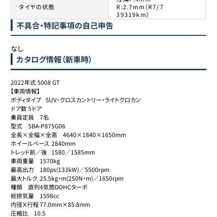
タイヤの状態
R:2.7mm（R7/7
39319km）
不具合・特記事項の自己申告
なし
カタログ情報（新車時）
2022年式 5008 GT

【車両情報】

ボディタイプ	SUV・クロスカントリー・ライトクロカン

ドア数	5ドア

乗員定員	7名

型式	5BA-P875G06

全長×全幅×全高	4640×1840×1650mm

ホイールベース	2840mm

トレッド前／後	1580／1585mm

車両重量	1570kg

最高出力	180ps(133kW)／5500rpm

最大トルク	25.5kg・m(250N・m)／1650rpm

種類	直列4気筒DOHCターボ

総排気量	1598cc

内径Ｘ行程	77.0mm×85.8mm

圧縮比	10.5
