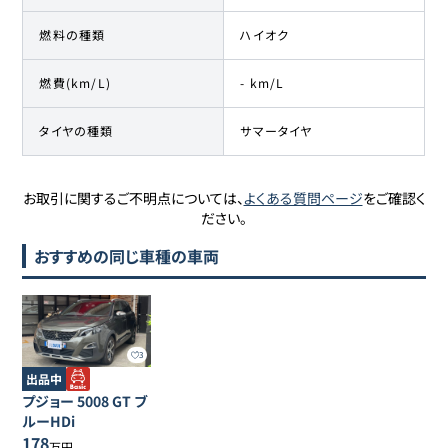
燃料の種類
ハイオク
燃費(km/L)
- km/L
タイヤの種類
サマータイヤ
お取引に関するご不明点については、
よくある質問ページ
をご確認く
ださい。
おすすめの同じ車種の車両
3
出品中
プジョー
5008
GT ブ
ルーHDi
178
万円