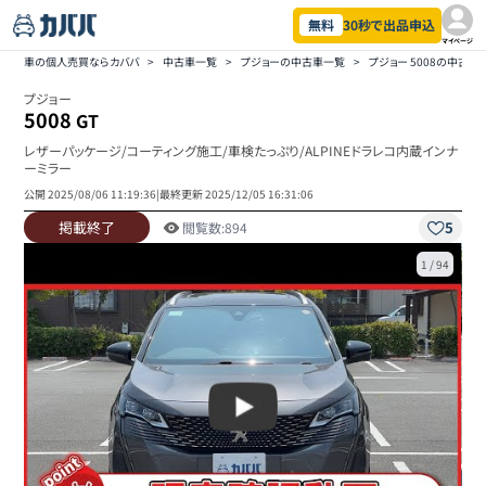
無料
30秒で出品申込
マイページ
車の個人売買ならカババ
>
中古車一覧
>
プジョーの中古車一覧
>
プジョー 5008の中古車
プジョー
5008
GT
レザーパッケージ/コーティング施工/車検たっぷり/ALPINEドラレコ内蔵インナ
ーミラー
公開
2025/08/06 11:19:36
|
最終更新
2025/12/05 16:31:06
掲載終了
5
閲覧数:
894
1
/
94