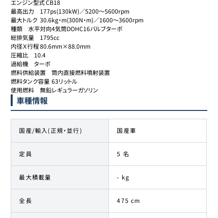
エンジン型式	CB18

最高出力	177ps(130kW)／5200～5600rpm

最大トルク	30.6kg・m(300N・m)／1600～3600rpm

種類	水平対向4気筒DOHC16バルブターボ

総排気量	1795cc

内径Ｘ行程	80.6mm×88.0mm

圧縮比	10.4

過給機	ターボ

燃料供給装置	筒内直接燃料噴射装置

燃料タンク容量	63リットル

使用燃料	無鉛レギュラーガソリン
車種情報
国産/輸入(正規・並行)
国産車
定員
5 名
最大積載量
- kg
全長
475 cm