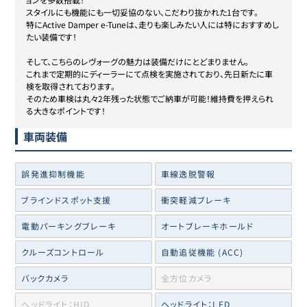
スタイルにも機能にも一切妥協のない、こだわり抜かれた1台です。

特にActive Damper e-Tuneは、走りも楽しみたい人には特におすすめし
たい装備です！

そして、こちらのレヴォーグの魅力は装備だけにとどまりません。

これまで定期的にディーラーにて点検を実施されており、先日新たに車
検を取得されております。

そのため車検は丸々2年残った状態でご納車が可能！維持費を押えられ
る大きなポイントです！
車両装備
誤発進抑制機能
車線逸脱警報
ブラインドスポット支援
衝突軽減ブレーキ
電動パーキングブレーキ
オートブレーキホールド
クルーズコントロール
自動追従機能 (ACC)
バックカメラ
全方位カメラ
ヘッドライト：HID
ヘッドライト：LED