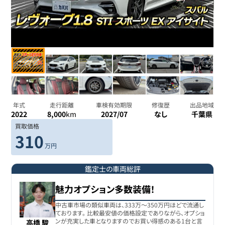
年式
走行距離
車検有効期限
修復歴
出品地域
2022
8,000
km
2027/07
なし
千葉県
買取価格
310
万円
鑑定士の車両総評
魅力オプション多数装備！
中古車市場の類似車両は、333万〜350万円ほどで流通し
ております。 比較最安値の価格設定でありながら、オプショ
ンが充実した車となりますのでお買い得感のある1台と言
高橋 駿