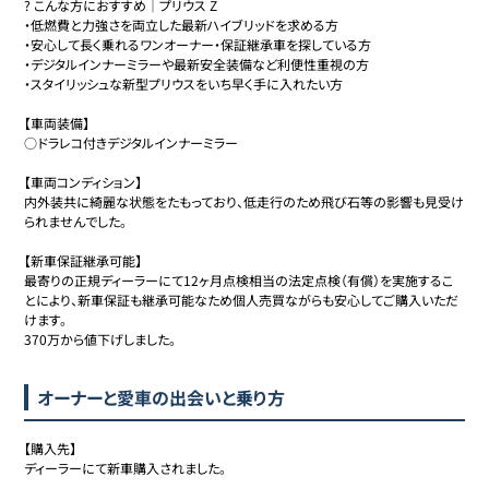
? こんな方におすすめ｜プリウス Z

・低燃費と力強さを両立した最新ハイブリッドを求める方

・安心して長く乗れるワンオーナー・保証継承車を探している方

・デジタルインナーミラーや最新安全装備など利便性重視の方

・スタイリッシュな新型プリウスをいち早く手に入れたい方

【車両装備】

○ドラレコ付きデジタルインナーミラー

【車両コンディション】

内外装共に綺麗な状態をたもっており、低走行のため飛び石等の影響も見受け
られませんでした。

【新車保証継承可能】

最寄りの正規ディーラーにて12ヶ月点検相当の法定点検（有償）を実施するこ
とにより、新車保証も継承可能なため個人売買ながらも安心してご購入いただ
けます。

370万から値下げしました。
オーナーと愛車の出会いと乗り方
【購入先】

ディーラーにて新車購入されました。
