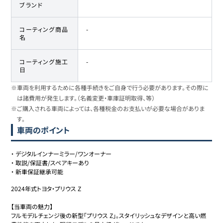
ブランド
コーティング商品
-
名
コーティング施工
-
日
※車両を利用するために各種手続きをご自身で行う必要があります。その際に
は諸費用が発生します。（名義変更・車庫証明取得、等）
※ご購入される車両によっては、各種税金のお支払いが必要な場合がありま
す。
車両のポイント
・
デジタルインナーミラー/ワンオーナー
・
取説/保証書/スペアキーあり
・
新車保証継承可能
2024年式トヨタ・プリウス Z

【当車両の魅力】

フルモデルチェンジ後の新型「プリウス Z」。スタイリッシュなデザインと高い燃