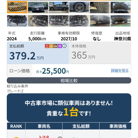
年式
走行距離
車検有効期限
修復歴
出品地域
2024
5,000
km
2027/10
なし
神奈川県
支払総額
本体価格
365
379.2
万円
万円
25,500
ローン価格
詳細を見る
月々
円
相場比較
絞り込み条件
グレード:
Z
中古車市場に類似車両はありません！
1台
貴重な
です！
RANK
車両名
支払総額
車両価格
トヨタ