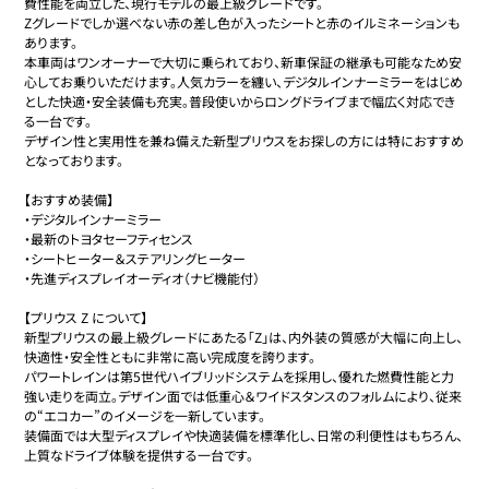
費性能を両立した、現行モデルの最上級グレードです。

Zグレードでしか選べない赤の差し色が入ったシートと赤のイルミネーションも
あります。

本車両はワンオーナーで大切に乗られており、新車保証の継承も可能なため安
心してお乗りいただけます。人気カラーを纏い、デジタルインナーミラーをはじめ
とした快適・安全装備も充実。普段使いからロングドライブまで幅広く対応でき
る一台です。

デザイン性と実用性を兼ね備えた新型プリウスをお探しの方には特におすすめ
となっております。

【おすすめ装備】

・デジタルインナーミラー

・最新のトヨタセーフティセンス

・シートヒーター＆ステアリングヒーター

・先進ディスプレイオーディオ（ナビ機能付）

【プリウス Z について】

新型プリウスの最上級グレードにあたる「Z」は、内外装の質感が大幅に向上し、
快適性・安全性ともに非常に高い完成度を誇ります。

パワートレインは第5世代ハイブリッドシステムを採用し、優れた燃費性能と力
強い走りを両立。デザイン面では低重心＆ワイドスタンスのフォルムにより、従来
の“エコカー”のイメージを一新しています。

装備面では大型ディスプレイや快適装備を標準化し、日常の利便性はもちろん、
上質なドライブ体験を提供する一台です。
