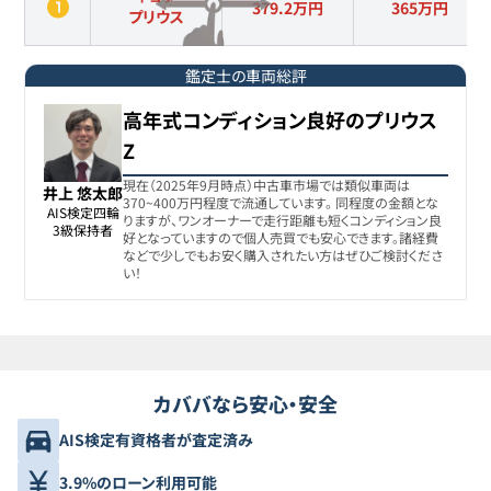
379.2万円
365
万円
プリウス
鑑定士の車両総評
高年式コンディション良好のプリウス
Z
現在（2025年9月時点）中古車市場では類似車両は
井上 悠太郎
370~400万円程度で流通しています。 同程度の金額とな
AIS検定四輪

りますが、ワンオーナーで走行距離も短くコンディション良
3級保持者
好となっていますので個人売買でも安心できます。諸経費
などで少しでもお安く購入されたい方はぜひご検討くださ
い！
カババなら安心・安全
AIS検定有資格者が査定済み
3.9%のローン利用可能