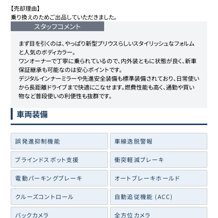
【売却理由】

乗り換えのためご出品していただきました。
スタッフコメント
まず目を引くのは、やっぱり新型プリウスらしいスタイリッシュなフォルム
と人気のボディカラー。

ワンオーナーで丁寧に乗られているので、内外装ともに状態が良く、新車
保証継承も可能なのは安心ポイントです。

デジタルインナーミラーや先進安全装備も標準装備されており、日常使い
から長距離ドライブまで快適にこなせます。燃費性能も高く、通勤や買い
物など普段使いの利便性も抜群です。
車両装備
誤発進抑制機能
車線逸脱警報
ブラインドスポット支援
衝突軽減ブレーキ
電動パーキングブレーキ
オートブレーキホールド
クルーズコントロール
自動追従機能 (ACC)
バックカメラ
全方位カメラ