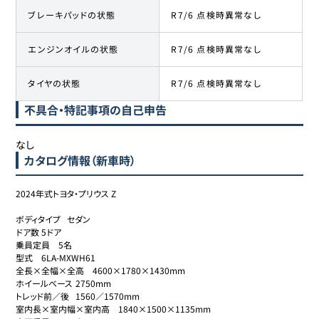
ブレーキパッドの状態
R7/6 点検時異常なし
エンジンオイルの状態
R7/6 点検時異常なし
タイヤの状態
R7/6 点検時異常なし
不具合・特記事項の自己申告
なし
カタログ情報（新車時）
2024年式トヨタ・プリウス Z

ボディタイプ	セダン

ドア数	5ドア

乗員定員	5名

型式	6LA-MXWH61

全長×全幅×全高	4600×1780×1430mm

ホイールベース	2750mm

トレッド前／後	1560／1570mm

室内長×室内幅×室内高	1840×1500×1135mm
