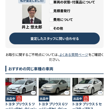
私が査定しました!
車両の状態・付属品について
見積書発行
費用について
井上 悠太郎
その他
査定したスタッフに問い合わせる
お取引に関するご不明点については、
よくある質問ページ
をご確認く
ださい。
おすすめの同じ車種の車両
3
2
4
出品中
出品中
出品中
トヨタ
プリウス
S ツ
トヨタ
プリウス
Gツ
トヨタ
プリウス
S セ
ーリングセレクション
ーリングセレクショ
ーフティプラス