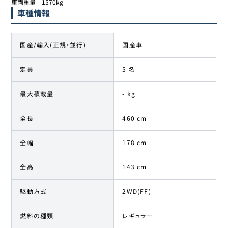
車種情報
国産/輸入(正規・並行)
国産車
定員
5 名
最大積載量
- kg
全長
460 cm
全幅
178 cm
全高
143 cm
駆動方式
2WD(FF)
燃料の種類
レギュラー