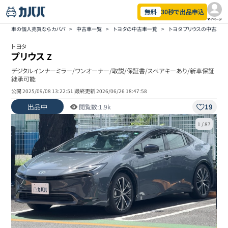
無料
30秒で出品申込
マイページ
車の個人売買ならカババ
>
中古車一覧
>
トヨタの中古車一覧
>
トヨタ プリウスの中古車一
トヨタ
プリウス
Z
デジタルインナーミラー/ワンオーナー/取説/保証書/スペアキーあり/新車保証
継承可能
公開
2025/09/08 13:22:51
|
最終更新
2026/06/26 18:47:58
出品中
19
閲覧数:
1.9k
1
/
87