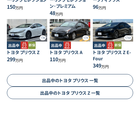
150
ン･プレミアム
96
万円
万円
48
万円
8
3
13
出品中
出品中
出品中
トヨタ
プリウス
Z
トヨタ
プリウス
A
トヨタ
プリウス
Z E-
299
110
Four
万円
万円
349
万円
出品中の
トヨタ
プリウス
一覧
出品中の
トヨタ
プリウス
Z
一覧