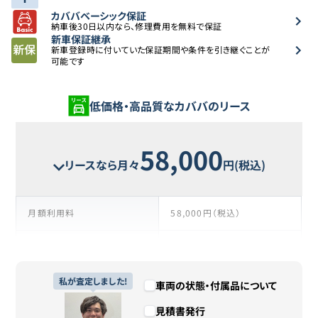
カババベーシック保証
納車後30日以内なら、修理費用を無料で保証
新車保証継承
新車登録時に付いていた保証期間や条件を引き継ぐことが
可能です
低価格・高品質なカババのリース
58,000
リースなら月々
円(税込)
月額利用料
58,000円（税込）
支払い回数
108回
リース期間
私が査定しました!
9年
車両の状態・付属品について
見積書発行
支払総額
6,264,000円（税込）