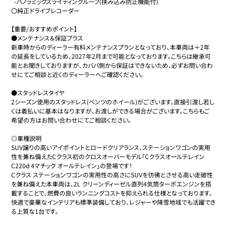
  -パノラミックスライディングルーフ(挟み込み防止機能付)

〇純正ドライブレコーダー

【重要/おすすめポイント】

●メンテナンス＆保証プラス

新車時からのディーラー有料メンテナンスプランとなっており、本車両は＋2年
の延長をしているため、2027年2月まで可能となっております。こちらは継承可
能とお聞きしておりますが、カババ側から保証はできないため、必ずお問い合わ
せにてご相談と近くのディーラーへご確認ください。

●スタッドレスタイヤ

2シーズン使用のスタッドレス(ベンツのホイール)がございます。直接引渡し若し
くは着払いに基本はなりますが、お渡しができる場合がございます。こちらもご
希望の方はお問い合わせにてご相談ください。

◎車種説明

SUV譲りの高いアイポイントとロードクリアランス、ステーションワゴンの実用
性を兼ね備えたCクラス初のクロスオーバーモデル「Cクラスオールテレイン 
C220d 4マチック オールテレイン」の登場です！

Cクラス ステーションワゴンの実用性の高さにSUVを彷彿とさせる高い走破性
を兼ね備えた本車両は、2L クリーンディーゼル直列4気筒ターボエンジンを搭
載することで、燃費の良いランニングコストを抑えられる仕様となっております。

快適で豪華なインテリアも標準装備しており、レジャーや降雪地域でも活躍でき
る上質な1台です。
