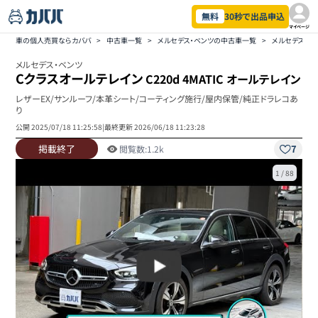
無料
30秒で出品申込
マイページ
車の個人売買ならカババ
>
中古車一覧
>
メルセデス・ベンツの中古車一覧
>
メルセデス・ベ
メルセデス・ベンツ
Cクラスオールテレイン
C220d 4MATIC オールテレイン
レザーEX/サンルーフ/本革シート/コーティング施行/屋内保管/純正ドラレコあ
り
公開
2025/07/18 11:25:58
|
最終更新
2026/06/18 11:23:28
掲載終了
7
閲覧数:
1.2k
1
/
88