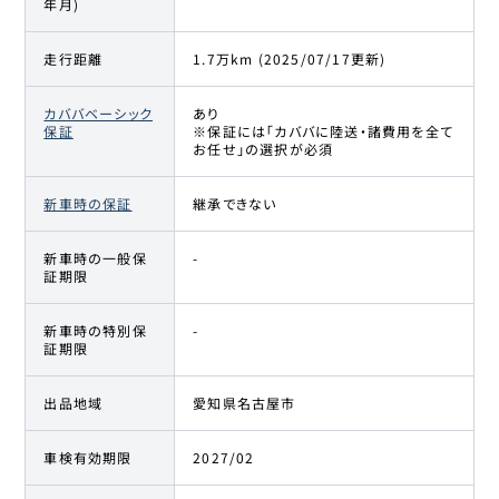
年月)
走行距離
1.7万km (2025/07/17更新)
カババベーシック
あり
保証
※保証には「カババに陸送・諸費用を全て
お任せ」の選択が必須
新車時の保証
継承できない
新車時の一般保
-
証期限
新車時の特別保
-
証期限
出品地域
愛知県名古屋市
車検有効期限
2027/02