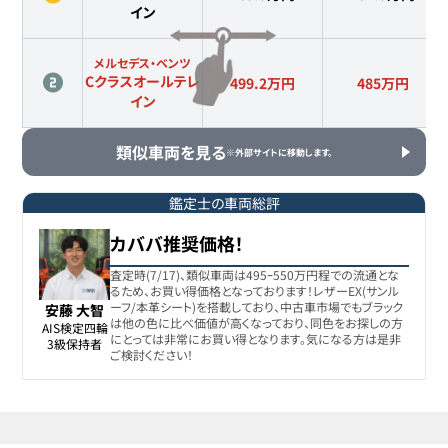
イン
メルセデス・ベンツ
Cクラスオールテレ
499.2万円
485
万円
イン
類似車両を見る
※外部サイトに移動します。
鑑定士の車両総評
カババ推奨価格！
査定時(7/17)、類似車両は495ｰ550万円程での流通とな
るため、お買い得価格となっております！レザーEX(サンル
ーフ/本革シート)を搭載しており、中古車市場でもブラック
安藤 大智
は他の色に比べ価値が高くなっており、同色をお探しの方
AIS検定四輪

にとっては非常にお買い得となります。気になる方は是非
3級保持者
ご検討ください！