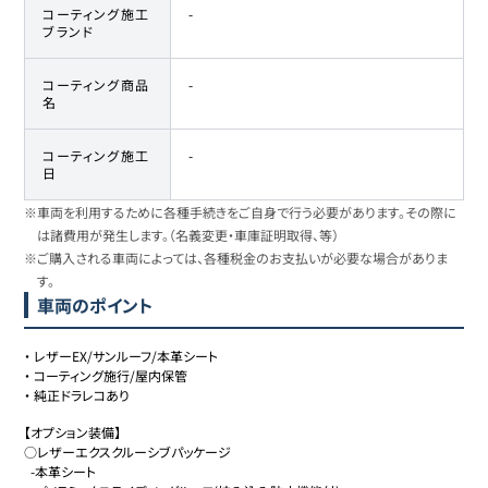
コーティング施工
-
ブランド
コーティング商品
-
名
コーティング施工
-
日
※車両を利用するために各種手続きをご自身で行う必要があります。その際に
は諸費用が発生します。（名義変更・車庫証明取得、等）
※ご購入される車両によっては、各種税金のお支払いが必要な場合がありま
す。
車両のポイント
・
レザーEX/サンルーフ/本革シート
・
コーティング施行/屋内保管
・
純正ドラレコあり
【オプション装備】

○レザーエクスクルーシブパッケージ

  -本革シート
