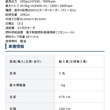
最高出力	200ps(147kW)／3600rpm

最大トルク	44.9kg・m(440N・m)／1800～2800rpm

種類	直列4気筒DOHCICターボ+モーター (ディーゼル)

総排気量	1992cc

内径Ｘ行程	82.0mm×94.3mm

圧縮比	15.5

過給機	ＩＣ付きターボ

燃料供給装置	電子制御燃料直接噴射（コモンレール）

燃料タンク容量	66リットル

使用燃料	軽油
車種情報
国産/輸入(正規・並行)
輸入車(正規輸入車)
定員
5 名
最大積載量
- kg
全長
476 cm
全幅
184 cm