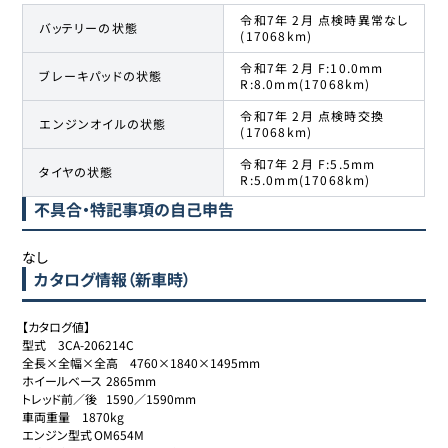
令和7年 2月 点検時異常なし
バッテリーの状態
(17068km)
令和7年 2月 F:10.0mm
ブレーキパッドの状態
R:8.0mm(17068km)
令和7年 2月 点検時交換
エンジンオイルの状態
(17068km)
令和7年 2月 F:5.5mm
タイヤの状態
R:5.0mm(17068km)
不具合・特記事項の自己申告
なし
カタログ情報（新車時）
【カタログ値】

型式	3CA-206214C

全長×全幅×全高	4760×1840×1495mm

ホイールベース	2865mm

トレッド前／後	1590／1590mm

車両重量	1870kg

エンジン型式	OM654M
