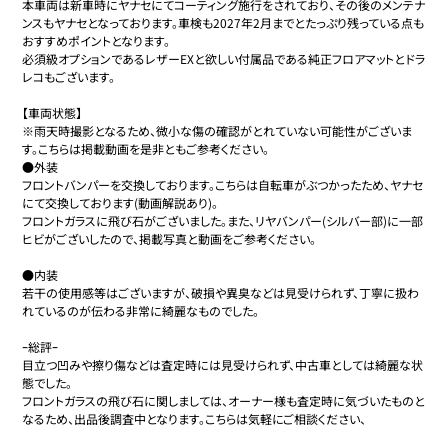
本車両は新車時にヤナセにてコーティング施行をされており、その後のメンテナ
ンスもヤナセとなっております。車検も2027年2月までとたっぷり残っている点も
おすすめポイントとなります。

必須級オプションであるレザーEXと欲しい付属品である純正フロアマットとドラ
レコもございます。

【車両状態】

※雨天時撮影となるため、微小な傷の確認がとれていない可能性がございま
す。こちらは掲載動画を是非ともご参考ください。

●外装

フロントバンパーを交換しております。こちらは自転車がぶつかったため、ヤナセ
にて交換しております(動画解説あり)。

フロントガラスに飛び石がございました。また、リヤバンパー(シルバー部)に一部
ヒビがございしたので、掲載写真と動画をご参考ください。

●内装

若干の使用感等はございますが、破損や異臭などは見受けられず、丁寧に扱わ
れているのが伝わる非常に綺麗なものでした。

ｰ総評ｰ

目立つ凹みや擦り傷などは査定時には見受けられず、中古車としては綺麗な状
態でした。

フロントガラスの飛び石に関しましては、オーナー様も査定時に気づいたものと
なるため、出品後調査中となります。こちらは気軽にご相談ください、