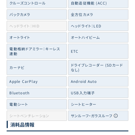
クルーズコントロール
自動追従機能 (ACC)
バックカメラ
全方位カメラ
ヘッドライト：HID
ヘッドライト：LED
オートライト
オートハイビーム
電動格納ドアミラー：キーレス
ETC
連動
ドライブレコーダー (SDカード
カーナビ
なし)
Apple CarPlay
Android Auto
Bluetooth
USB入力端子
電動シート
シートヒーター
シートベンチレーション
サンルーフ・ガラスルーフ
消耗品情報