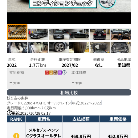
年式
走行距離
車検有効期限
修復歴
出品地域
2022
1.7
万km
2027/02
なし
愛知県
支払総額
本体価格
-
-
万円
万円
相場比較
絞り込み条件
グレード:
C220d 4MATIC オールテレイン
年式:
2022
～
2022
走行距離:
5,000km
～
2.0万km
更新:
2025/10/28 02:17
RANK
車両名
支払総額
車両価格
メルセデス・ベンツ
Cクラスオールテレ
469.9万円
452.9
万円