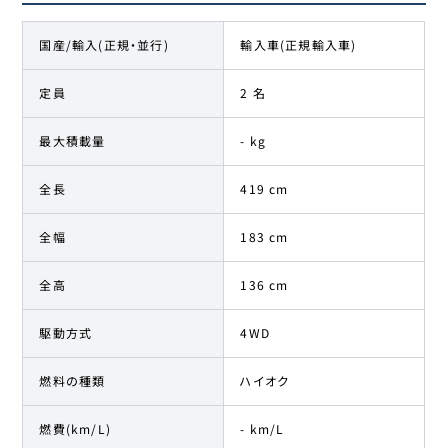
国産/輸入(正規・並行)
輸入車(正規輸入車)
定員
2 名
最大積載量
- kg
全長
419 cm
全幅
183 cm
全高
136 cm
駆動方式
4WD
燃料の種類
ハイオク
燃費(km/L)
- km/L