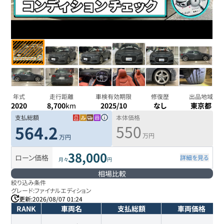
年式
走行距離
車検有効期限
修復歴
出品地域
2020
8,700
km
2025/10
なし
東京都
支払総額
本体価格
550
564.2
万円
万円
38,000
ローン価格
詳細を見る
月々
円
相場比較
絞り込み条件
グレード:
ファイナルエディション
更新:
2026/08/07 01:24
RANK
車両名
支払総額
車両価格