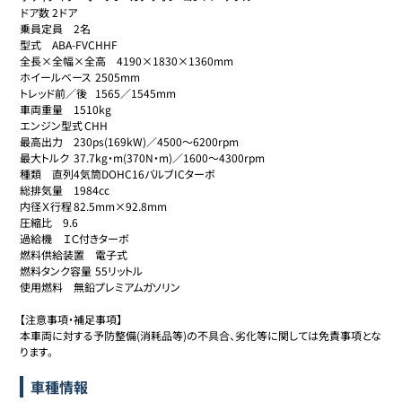
ドア数	2ドア

乗員定員	2名

型式	ABA-FVCHHF

全長×全幅×全高	4190×1830×1360mm

ホイールベース	2505mm

トレッド前／後	1565／1545mm

車両重量	1510kg

エンジン型式	CHH

最高出力	230ps(169kW)／4500～6200rpm

最大トルク	37.7kg・m(370N・m)／1600～4300rpm

種類	直列4気筒DOHC16バルブICターボ

総排気量	1984cc

内径Ｘ行程	82.5mm×92.8mm

圧縮比	9.6

過給機	ＩＣ付きターボ

燃料供給装置	電子式

燃料タンク容量	55リットル

使用燃料	無鉛プレミアムガソリン

【注意事項・補足事項】

本車両に対する予防整備(消耗品等)の不具合、劣化等に関しては免責事項とな
ります。

車種情報