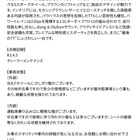
クな5スポークホイール、ブラウンのソフトトップなど、独自のデザインが魅力で
す。インテリアには、モカシンブラウンレザーとイエローステッチを施した高級感
ある内装が採用され、バウハウスの思想を反映したTTらしい芸術性も健在。パ
ワートレインは230psを発揮する2.0Lターボ＋クワトロの組み合わせで、走行
性能も申し分なし。Bang & Olufsenサウンド、アウディサイドアシストなど快適・
安全装備も充実。プレミアムな特別感とスポーティさを両立した、まさに“最後
のTT”にふさわしい一台です。

【点検記録】

R3.4.5

ディーラーメンテナンス

【車両状態】

（外装）

左R,Fホイールに少しガリ傷がございます。

その他中古車ですので多少の使用感などございますが屋内駐車場という事も
あり、綺麗な状態を保たれております。

（内装）

運転席乗り込み口に軽微な傷がございます。

中古車ですので使用に伴う汚れや小傷などは多少ございますが、シートの破損
等なくきれいな状態を維持されております。

お車のクオリティや車内の詳細が気になる方は、お気軽にお問い合わせ下さ
い！?
