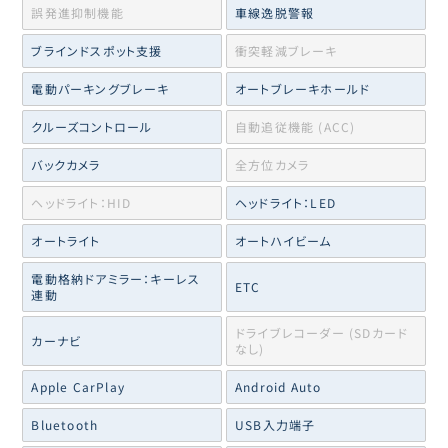
誤発進抑制機能
車線逸脱警報
ブラインドスポット支援
衝突軽減ブレーキ
電動パーキングブレーキ
オートブレーキホールド
クルーズコントロール
自動追従機能 (ACC)
バックカメラ
全方位カメラ
ヘッドライト：HID
ヘッドライト：LED
オートライト
オートハイビーム
電動格納ドアミラー：キーレス
ETC
連動
ドライブレコーダー (SDカード
カーナビ
なし)
Apple CarPlay
Android Auto
Bluetooth
USB入力端子