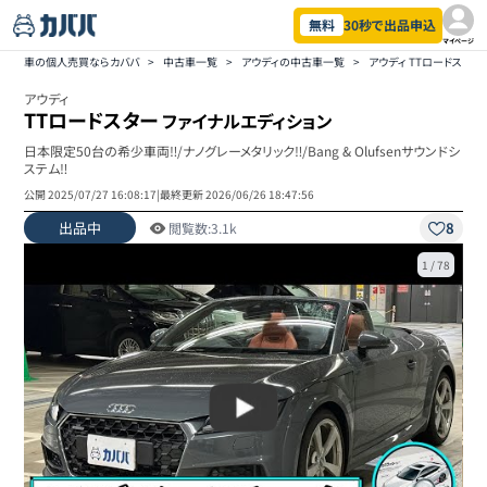
無料
30秒で出品申込
マイページ
車の個人売買ならカババ
>
中古車一覧
>
アウディの中古車一覧
>
アウディ TTロードスタ
アウディ
TTロードスター
ファイナルエディション
日本限定50台の希少車両‼︎/ナノグレーメタリック‼︎/Bang & Olufsenサウンドシ
ステム‼︎
公開
2025/07/27 16:08:17
|
最終更新
2026/06/26 18:47:56
出品中
8
閲覧数:
3.1k
1
/
78