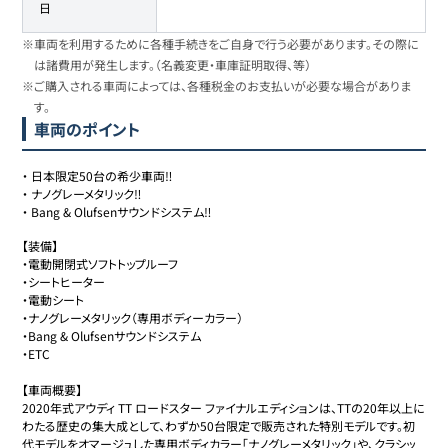
日
※車両を利用するために各種手続きをご自身で行う必要があります。その際に
は諸費用が発生します。（名義変更・車庫証明取得、等）
※ご購入される車両によっては、各種税金のお支払いが必要な場合がありま
す。
車両のポイント
・
日本限定50台の希少車両‼︎
・
ナノグレーメタリック‼︎
・
Bang & Olufsenサウンドシステム‼︎
【装備】

・電動開閉式ソフトトップルーフ

・シートヒーター

・電動シート

・ナノグレーメタリック（専用ボディーカラー）

・Bang & Olufsenサウンドシステム

・ETC

【車両概要】

2020年式アウディ TT ロードスター ファイナルエディションは、TTの20年以上に
わたる歴史の集大成として、わずか50台限定で販売された特別モデルです。初
代モデルをオマージュした専用ボディカラー「ナノグレーメタリック」や、クラシッ