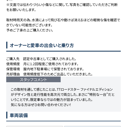
※文面では伝わりづらい小傷などに関して、写真をご確認していただきご判断
をお願いいたします。

取材時雨天の為、水滴によって飛び石や磨けば消えるほどの軽微な傷を確認で
きていない可能性がございます。

予めご了承の上ご購入ください。
オーナーと愛車の出会いと乗り方
ご購入先　認定中古車としてご購入されました。

使用頻度　月に1.2回程度ご使用されております。

保管環境　屋内地下駐車場にて保管されております。

売却理由　使用頻度低下のためご出品していただきました。
スタッフコメント
この取材を通して感じたことは、TTロードスター ファイナルエディション
がデザイン性と走行性能を高次元で両立した、まさに“特別な一台”だと
いうことです。限定車ならではの魅力が詰まっていました。

気になる方はぜひお問い合わせください！
車両装備