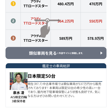
アウディ
480.4万円
470
万円
TTロードスター
アウディ
564.2万円
550
万円
TTロードスター
アウディ
589万円
578.9
万円
TTロードスター
類似車両を見る
※外部サイトに移動します。
鑑定士の車両総評
日本限定50台
現在（R7.7）中古車市場では類似車両が537万円から販売
されております！ 本車両は限定50台の希少性の高い一台
であり、屋内地下駐車場保管により状態も良好です。 気に
泉水 凌
なる方はぜひお問い合わせください。
AIS検定四輪

3級保持者