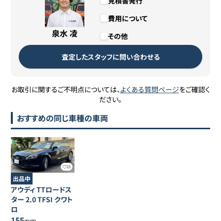
見積書発行
費用について
泉水 凌
その他
査定したスタッフに問い合わせる
お取引に関するご不明点については、
よくある質問ページ
をご確認く
ださい。
おすすめの同じ車種の車両
15
出品中
アウディ
TTロードス
ター
2.0 TFSI クワト
ロ
155