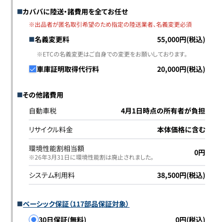
カババに陸送・諸費用を全てお任せ
※出品者が匿名取引希望のため指定の陸送業者、名義変更必須
名義変更料
55,000円(税込)
※ETCの名義変更はご自身での変更をお願いしております。
車庫証明取得代行料
20,000円(税込)
その他諸費用
自動車税
4月1日時点の所有者が負担
リサイクル料金
本体価格に含む
環境性能割相当額
0円
※26年3月31日に環境性能割は廃止されました｡
システム利用料
38,500円(税込)
ベーシック保証（117部品保証対象）
30日保証(無料)
0円(税込)