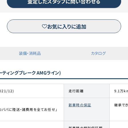
査定したスタッフに問い合わせる
お気に入りに追加
装備・消耗品
カタログ
シューティングブレーク AMGライン)
021/12)
走行距離
9.1万k
新車時の保証
継承で
カババに陸送・諸費用を全てお任せ」
新車時の特別保証期
-