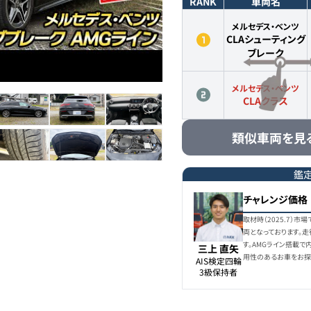
RANK
車両名
メルセデス・ベンツ
CLAシューティング
ブレーク
メルセデス・ベンツ
CLAクラス
類似車両を見
鑑
チャレンジ価格
取材時（2025.7）
両となっております。
す。AMGライン搭載
三上 直矢
用性のあるお車をお探
AIS検定四輪

3級保持者