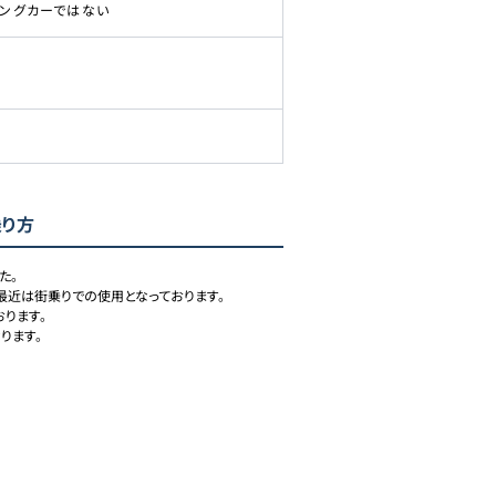
ピングカーではない
乗り方
。

最近は街乗りでの使用となっております。

ります。

ります。