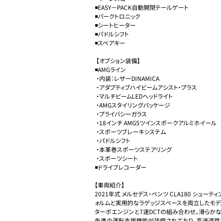
◾️EASY－PACK自動開閉テールゲート

◾️パークトロニック

◾️シートヒーター 

◾️パドルシフト 

◾️スペアキー

 【オプション装備】 

◾️AMGライン

 ・内装：レザーDINAMICA

 ・アダプティブハイビームアシスト・プラス

 ・マルチビームLEDヘッドライト

 ・AMGスタイリングパッケージ

 ・プライバシーガラス

 ・18インチ AMG5ツインスポークアルミホイール

 ・スポーツブレーキシステム

 ・パドルシフト

 ・本革巻スポーツステアリング

 ・スポーツシート

◾️ドライブレコーダー 

【車両紹介】

2021年式 メルセデス・ベンツ CLA180 シュー
ォルムと実用的なラゲッジスペースを両立したモデル
ターボエンジンと7速DCTの組み合わせ。滑らかな
先進の運転支援機能が装備されており、高速道路