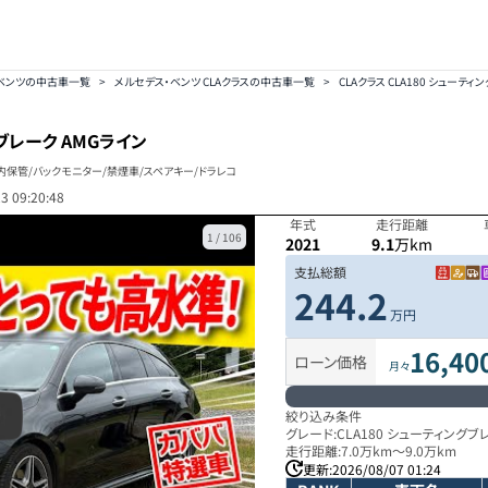
ベンツの中古車一覧
>
メルセデス・ベンツ CLAクラスの中古車一覧
>
CLAクラス CLA180 シューティ
グブレーク AMGライン
内保管/バックモニター/禁煙車/スペアキー/ドラレコ
3 09:20:48
年式
走行距離
1
/
106
2021
9.1
万km
支払総額
244.2
万円
16,40
ローン価格
月々
絞り込み条件
グレード:
CLA180 シューティングブ
走行距離:
7.0万km
～
9.0万km
更新:
2026/08/07 01:24