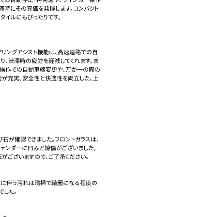
滞時にその真価を発揮します。コンパクト
タイルにもぴったりです。

アリングアシスト機能は、高速道路での自
おり、渋滞時の疲労を軽減してくれます。ま
ー操作での自動車線変更や、万が一の際の
術が充実。安全性と快適性を両立した、上
び石が確認できました。フロントガラスは、
フェンダーに凹みと線傷がございました。
がございますので、ご了承ください。

用に伴う汚れは清掃で綺麗になる程度の
した。
