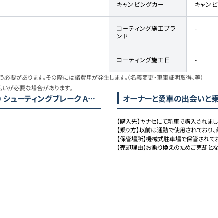
キャンピングカー
キャン
コーティング施工ブラ
-
ンド
コーティング施工日
-
必要があります。その際には諸費用が発生します。（名義変更・車庫証明取得、等）
払いが必要な場合があります。
 シューティングブレーク AMGライン)
オーナーと愛車の出会いと
【購入先】ヤナセにて新車で購入されました
【乗り方】以前は通勤で使用されており、
【保管場所】機械式駐車場で保管されてお
【売却理由】お乗り換えのためご売却とな