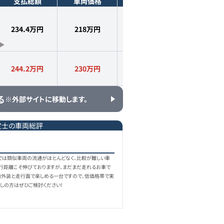
支払総額
車両価格
年式
走行距離
234.4万円
218
万円
2021
年式
7.5
万km
244.2万円
230
万円
2021
年式
9.1
万km
る
※外部サイトに移動します。
定士の車両総評
市場では類似車両の流通がほとんどなく、比較が難しい車
走行距離こそ伸びておりますが、まだまだ走れるお車で
で内外装と走行面で楽しめる一台ですので、低価格帯で実
しの方はぜひご検討ください！