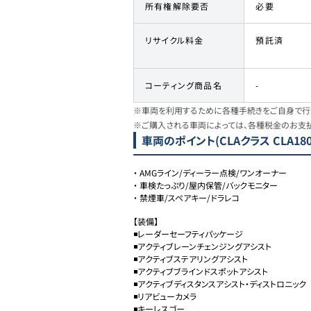
所有権解除要否
必要
リサイクル料金
預託済
コーティング商品名
-
※車両を利用するために各種手続きをご自身で行う
※ご購入される車両によっては、各種税金のお支
車両のポイント
(CLAクラス CLA180
・
AMGライン/ディーラー点検/ワンオーナー
・
車検たっぷり/屋内保管/バックモニター
・
禁煙車/スペアキー/ドラレコ
【装備】

◾️レーダーセーフティパッケージ

◾️アクティブレーンチェンジングアシスト 

◾️アクティブステアリングアシスト 

◾️アクティブブラインドスポットアシスト 

◾️アクティブディスタンスアシスト・ディストロニック 

◾️リアビューカメラ 

◾️キーレスゴー
