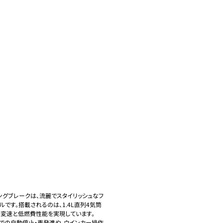
ティングブレークは、流麗でスタイリッシュなフ
です。搭載されるのは、1.4L直列4気筒
変速と低燃費性能を実現しています。

での自動停止・再発進や、ウインカー操作