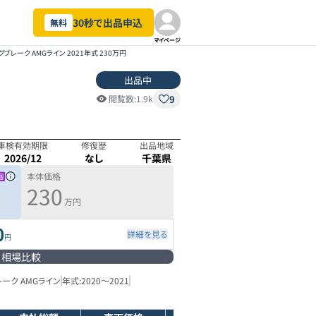
30秒で出品申込
無料
マイページ
ングブレーク AMGライン 2021年式 230万円
出品中
9
閲覧数:
1.9k
車検有効期限
修復歴
出品地域
2026/12
なし
千葉県
本体価格
230
万円
0
詳細を見る
円
相場比較
レーク AMGライン
年式:
2020
～
2021