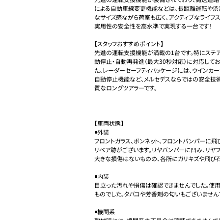
による自動車線変更機能などは、長距離運転や渋
なサイズ感ながら荷室も広く、アクティブなライフス
実用性の安全性を高水準で実現する一台です！

【スタッフおすすめポイント】

先進の運転支援機能が満載の1台です。特にステ
動停止・自動再発進（最大30秒対応）に対応して
た、レーダーセーフティパッケージには、ウインカ
自動停止機能など、メルセデスならではの安全技
質なロングツアラーです。

【車両状態】

◾️外装

フロントガラス、ボンネット、フロントバンパーに飛
リペア跡がございます。リヤバンパーに凹み、リヤ
大きな損傷はないものの、各所にガリキズや飛び石
◾️内装

目立った汚れや損傷は確認できませんでした。使
ものでした。タバコや芳香剤の匂いもございませんで
◾️機関系
