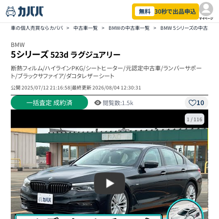
無料
30秒で出品申込
マイページ
車の個人売買ならカババ
>
中古車一覧
>
BMWの中古車一覧
>
BMW 5シリーズの中古車一
BMW
5シリーズ
523d ラグジュアリー
断熱フィルム/ハイラインPKG/シートヒーター/元認定中古車/ランバーサポー
ト/ブラックサファイア/ダコタレザーシート
公開
2025/07/12 21:16:58
|
最終更新
2026/08/04 12:30:31
一括査定 成約済
10
閲覧数:
1.5k
1
/
116