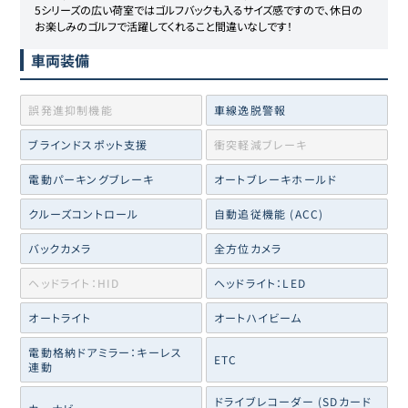
5シリーズの広い荷室ではゴルフバックも入るサイズ感ですので、休日の
お楽しみのゴルフで活躍してくれること間違いなしです！
車両装備
誤発進抑制機能
車線逸脱警報
ブラインドスポット支援
衝突軽減ブレーキ
電動パーキングブレーキ
オートブレーキホールド
クルーズコントロール
自動追従機能 (ACC)
バックカメラ
全方位カメラ
ヘッドライト：HID
ヘッドライト：LED
オートライト
オートハイビーム
電動格納ドアミラー：キーレス
ETC
連動
ドライブレコーダー (SDカード