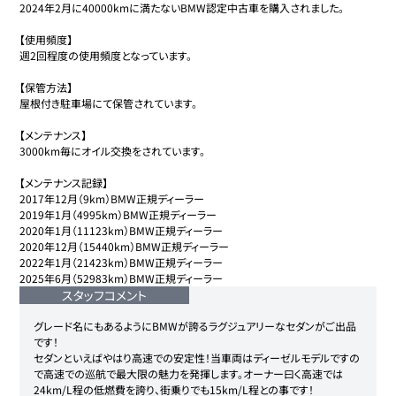
2024年2月に40000kmに満たないBMW認定中古車を購入されました。

【使用頻度】

週2回程度の使用頻度となっています。

【保管方法】

屋根付き駐車場にて保管されています。

【メンテナンス】

3000km毎にオイル交換をされています。

【メンテナンス記録】

2017年12月（9km）BMW正規ディーラー

2019年1月（4995km）BMW正規ディーラー

2020年1月（11123km）BMW正規ディーラー

2020年12月（15440km）BMW正規ディーラー

2022年1月（21423km）BMW正規ディーラー

2025年6月（52983km）BMW正規ディーラー
スタッフコメント
グレード名にもあるようにBMWが誇るラグジュアリーなセダンがご出品
です！

セダンといえばやはり高速での安定性！当車両はディーゼルモデルですの
で高速での巡航で最大限の魅力を発揮します。オーナー曰く高速では
24km/L程の低燃費を誇り、街乗りでも15km/L程との事です！
