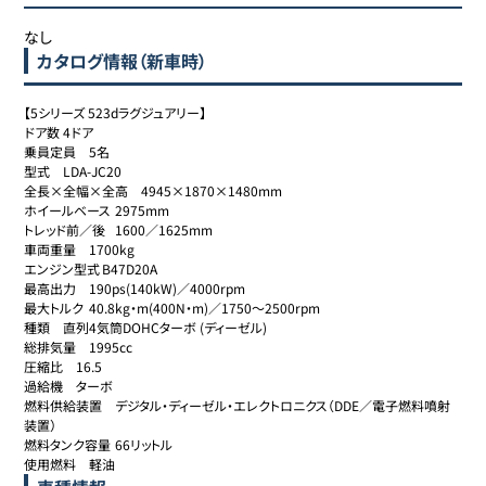
なし
カタログ情報（新車時）
【5シリーズ 523dラグジュアリー】

ドア数	4ドア

乗員定員	5名

型式	LDA-JC20

全長×全幅×全高	4945×1870×1480mm

ホイールベース	2975mm

トレッド前／後	1600／1625mm

車両重量	1700kg

エンジン型式	B47D20A

最高出力	190ps(140kW)／4000rpm

最大トルク	40.8kg・m(400N・m)／1750～2500rpm

種類	直列4気筒DOHCターボ (ディーゼル)

総排気量	1995cc

圧縮比	16.5

過給機	ターボ

燃料供給装置	デジタル・ディーゼル・エレクトロニクス（DDE／電子燃料噴射
装置）

燃料タンク容量	66リットル

使用燃料	軽油