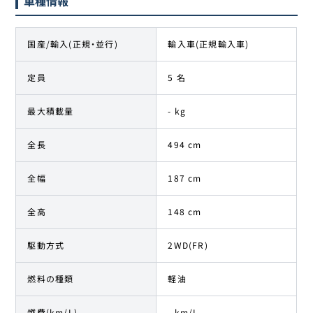
車種情報
国産/輸入(正規・並行)
輸入車(正規輸入車)
定員
5 名
最大積載量
- kg
全長
494 cm
全幅
187 cm
全高
148 cm
駆動方式
2WD(FR)
燃料の種類
軽油
燃費(km/L)
- km/L