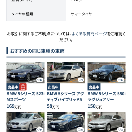
タイヤの種類
サマータイヤ
お取引に関するご不明点については、
よくある質問ページ
をご確認く
ださい。
おすすめの同じ車種の車両
11
3
13
出品中
出品中
出品中
BMW
5シリーズ
523i
BMW
5シリーズ
アク
BMW
5シリーズ
550i
Mスポーツ
ティブハイブリッド5
ラグジュアリー
169
58
150
万円
万円
万円
14
20
23