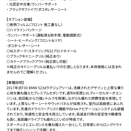
・
元認定中古車/ランバーサポート
・
ブラックサファイア/ダコタレザーシート
【オプション装備】

◎断熱フィルム（フロント 施工書なし）

◎ハイラインパッケージ

-ランバー・サポート（運転席＆助手席、電動調節式）

-シート・ヒーティング（フロント＆リヤ）

-ダコタ・レザー・シート

◎Wスポーク・スタイリング632アロイホイール

◎ブラックキドニーグリル（純正あり）

◎カナードブラックアウト（純正戻し可能）

※純正のキドニーグリルは着払いでの引渡しとなります。本体価格には含まれ
ませんのでご理解ください。

【車種説明】

2017年式F30 BMW 523dラグジュアリーは、洗練されたデザインと上質な乗り
心地を兼ね備えたプレミアムセダンです。直列4気筒2.0Lディーゼルターボエン
ジンは、低回転から力強いトルクを発揮しながらも優れた燃費性能を実現して
います。上質なレザーシートやウッドパネルが採用され、室内は高級感にあふれ
ています。先進のドライバーアシスト機能やiDriveナビゲーションシステムも装備
されており、快適性と安全性を両立しています。高速走行時の安定性や静粛性
も高く、長距離ドライブでも疲れにくいのが特長です。

スポーティさとエレガンスを兼ね備えた一台として、日常使いからロングドライ
ブまで幅広いシーンで活躍します。
