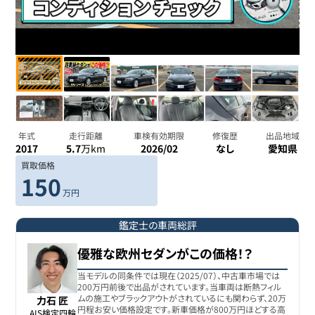
年式
走行距離
車検有効期限
修復歴
出品地域
2017
5.7
万km
2026/02
なし
愛知県
買取価格
150
万円
鑑定士の車両総評
優雅な欧州セダンがこの価格！？
当モデルの同条件では現在（2025/07）、中古車市場では
200万円前後で出品がされています。当車両は断熱フィル
ムの施工やブラックアウトがされているにも関わらず、20万
力石 匠
円程お安い価格設定です。新車価格が800万円ほどする高
AIS検定四輪
