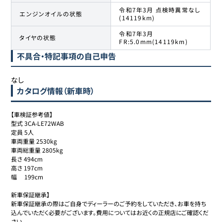
令和7年3月 点検時異常なし
エンジンオイルの状態
(14119km)
令和7年3月
タイヤの状態
FR:5.0mm(14119km)
不具合・特記事項の自己申告
なし
カタログ情報（新車時）
【車検証参考値】

型式 3CA-LE72WAB

定員 5人

車両重量 2530kg

車両総重量 2805kg

長さ 494cm

高さ 197cm

幅     199cm

新車保証継承】

新車保証継承の際はご自身でディーラーのご予約をしていただき、お車を持ち
込んでいただく必要がございます。費用についてはお近くの正規店にご確認くだ
さい。
