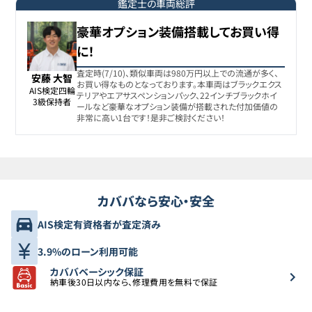
ディフェンダー
鑑定士の車両総評
豪華オプション装備搭載してお買い得
ランドローバー
8
950万円
928
万円
に！
ディフェンダー
査定時(7/10)、類似車両は980万円以上での流通が多く、
安藤 大智
お買い得なものとなっております。本車両はブラックエクス
ランドローバー
AIS検定四輪

9
950万円
930
万円
テリアやエアサスペンションパック、22インチブラックホイ
ディフェンダー
3級保持者
ールなど豪華なオプション装備が搭載された付加価値の
非常に高い1台です！是非ご検討ください！
ランドローバー
10
969.7万円
929.7
万円
ディフェンダー
ランドローバー
11
971.1万円
950
万円
ディフェンダー
カババなら安心・安全
AIS検定有資格者が査定済み
ランドローバー
12
973.9万円
953.3
万円
ディフェンダー
3.9%のローン利用可能
カババベーシック保証
ランドローバー
納車後30日以内なら、修理費用を無料で保証
13
999万円
987
万円
ディフェンダー