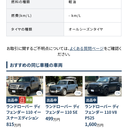
燃料の種類
軽油
燃費(km/L)
- km/L
タイヤの種類
オールシーズンタイヤ
お取引に関するご不明点については、
よくある質問ページ
をご確認く
ださい。
おすすめの同じ車種の車両
1
19
4
出品中
出品中
出品中
ランドローバー
ディ
ランドローバー
ディ
ランドローバー
ディ
フェンダー
110 イー
フェンダー
110 SE
フェンダー
110 V8
スナーエディション
499
P525
万円
815
1,600
万円
万円