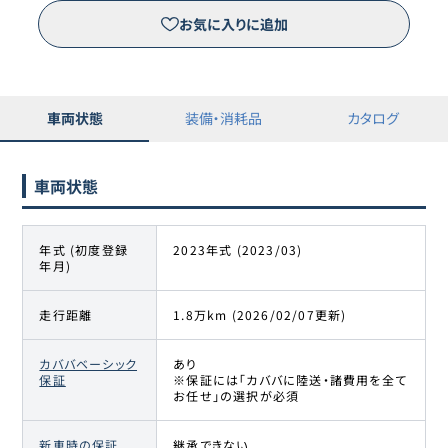
ランドローバー
お気に入りに追加
14
1,001.9万円
980
万円
ディフェンダー
車両状態
装備・消耗品
カタログ
車両状態
年式 (初度登録
2023年式 (2023/03)
年月)
走行距離
1.8万km (2026/02/07更新)
カババベーシック
あり
保証
※保証には「カババに陸送・諸費用を全て
お任せ」の選択が必須
新車時の保証
継承できない