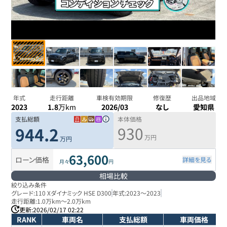
年式
走行距離
車検有効期限
修復歴
出品地域
2023
1.8
万km
2026/03
なし
愛知県
支払総額
本体価格
930
944.2
万円
万円
63,600
ローン価格
詳細を見る
月々
円
相場比較
絞り込み条件
グレード:
110 Xダイナミック HSE D300
年式:
2023
～
2023
走行距離:
1.0万km
～
2.0万km
更新:
2026/02/17 02:22
RANK
車両名
支払総額
車両価格