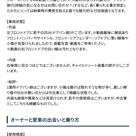
施行(詳細の気になる方はお問い合わせへ)するなど、長く乗られる事を想定し
たかたにとっては納車時の費用を抑える面でも魅力的な付加価値となります。

【車両状態】

・外装

左フロントドアに若干の凹み(ドアパン跡)がございます。※動画最後に解説あり

フロントバンパーやサイドシル、フロント･リアフェンダー、リアドアに薄い線傷や
小傷が見受けられましたので、掲載写真･動画をご参考ください。

※動画の右フロントドアの白い線は汚れとなります。

・内装

右後席に目立つほどではございませんが、チャイルドシート装着の跡が少しござ
います。

ｰ総評ｰ

1箇所ドアパン跡はございますが、小傷は磨けば取れそうな物が多く、激しい擦
り傷や凹みが無い点からは中古車として綺麗な状態でした。

内装も破損や異臭などは見受けられず、若干の使用感はございますが、中古車
としてこちらも綺麗なものでした。
オーナーと愛車の出会いと乗り方
【使用頻度】
