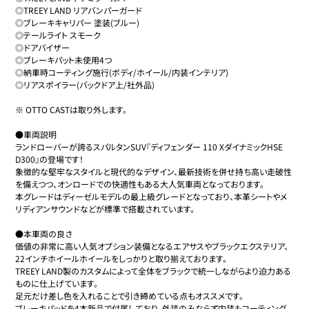
◎TREEY LAND リアバンパーガード

◎ブレーキキャリパー 塗装(ブルー)

◎テールライト スモーク

◎ドアバイザー

◎ブレーキパット未使用4つ

◎納車時コーティング施行(ボディ/ホイール/内装インテリア) 

◎リアスポイラー(バックドア上/社外品)

※ OTTO CASTは取り外します。

●車両説明

ランドローバーが誇るスパルタンSUV『ディフェンダー 110 XダイナミックHSE 
D300』の登場です！

象徴的な堅牢なスタイルと現代的なデザイン、最新技術を併せ持ち高い走破性
を備えつつ、オンロードでの快適性もある大人気車両となっております。

本グレードはディーゼルモデルの最上級グレードとなっており、本革シートやメ
リディアンサウンドなどが標準で搭載されています。

●本車両の良さ

価値の非常に高い人気オプション装備となるエアサスやブラックエクステリア、
22インチホイールホイールをしっかりと取り揃えております。

TREEY LAND製のカスタムによって全体をブラックで統一しながらより迫力ある
ものに仕上げています。

足元だけ差し色を入れることで引き締めている点もオススメです。

ブレーキパッドを4本新品で付属しており、外装のみならず内装もコーティング