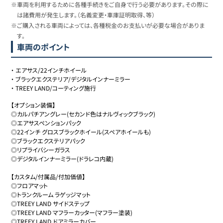
※車両を利用するために各種手続きをご自身で行う必要があります。その際に
は諸費用が発生します。（名義変更・車庫証明取得、等）
※ご購入される車両によっては、各種税金のお支払いが必要な場合がありま
す。
車両のポイント
・
エアサス/22インチホイール
・
ブラックエクステリア/デジタルインナーミラー
・
TREEY LAND/コーティング施行
【オプション装備】

◎カルパチアングレー(セカンド色はナルヴィックブラック)

◎エアサスペンションパック

◎22インチ グロスブラックホイール(スペアホイールも)

◎ブラックエクステリアパック

◎リプライバシーガラス

◎デジタルインナーミラー(ドラレコ内蔵)

【カスタム/付属品/付加価値】

◎フロアマット

◎トランクルーム ラゲッジマット

◎TREEY LAND サイドステップ

◎TREEY LAND マフラーカッター(マフラー塗装)

◎TREEY LAND ドアミラーカバー
