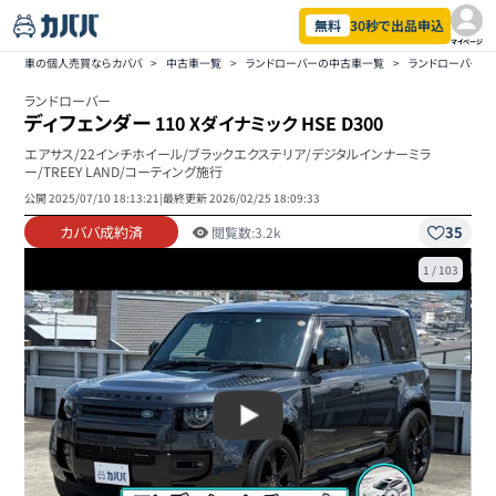
無料
30秒で出品申込
マイページ
車の個人売買ならカババ
>
中古車一覧
>
ランドローバーの中古車一覧
>
ランドローバー 
ランドローバー
ディフェンダー
110 Xダイナミック HSE D300
エアサス/22インチホイール/ブラックエクステリア/デジタルインナーミラ
ー/TREEY LAND/コーティング施行
公開
2025/07/10 18:13:21
|
最終更新
2026/02/25 18:09:33
カババ成約済
35
閲覧数:
3.2k
1
/
103