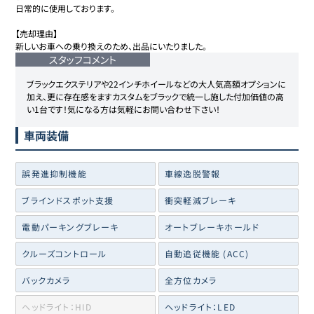
日常的に使用しております。

【売却理由】

新しいお車への乗り換えのため、出品にいたりました。
スタッフコメント
ブラックエクステリアや22インチホイールなどの大人気高額オプションに
加え、更に存在感をますカスタムをブラックで統一し施した付加価値の高
い1台です！気になる方は気軽にお問い合わせ下さい！
車両装備
誤発進抑制機能
車線逸脱警報
ブラインドスポット支援
衝突軽減ブレーキ
電動パーキングブレーキ
オートブレーキホールド
クルーズコントロール
自動追従機能 (ACC)
バックカメラ
全方位カメラ
ヘッドライト：HID
ヘッドライト：LED