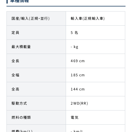
国産/輸入(正規・並行)
輸入車(正規輸入車)
定員
5 名
最大積載量
- kg
全長
469 cm
全幅
185 cm
全高
144 cm
駆動方式
2WD(RR)
燃料の種類
電気
燃費(km/L)
- km/L