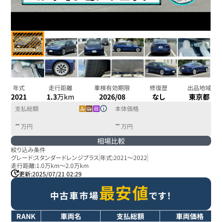
年式
走行距離
車検有効期限
修復歴
出品地域
2021
1.3
万km
2026/08
なし
東京都
支払総額
本体価格
-
-
万円
万円
相場比較
絞り込み条件
グレード:
スタンダードレンジプラス
年式:
2021
～
2022
走行距離:
1.0万km
～
2.0万km
更新:
2025/07/21 02:29
最安値
中古車市場
です！
RANK
車両名
支払総額
車両価格