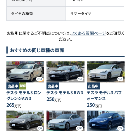
タイヤの種類
サマータイヤ
お取引に関するご不明点については、
よくある質問ページ
をご確認く
ださい。
おすすめの同じ車種の車両
14
8
5
出品中
出品中
出品中
テスラ
モデル3
ロン
テスラ
モデル3
RWD
テスラ
モデル3
パフ
グレンジAWD
250
ォーマンス
万円
265
250
万円
万円
4
12
9