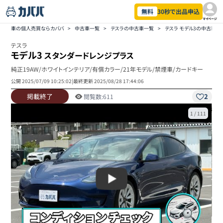
無料
30秒で出品申込
マイページ
車の個人売買ならカババ
>
中古車一覧
>
テスラの中古車一覧
>
テスラ モデル3の中古車一
テスラ
モデル3
スタンダードレンジプラス
純正19AW/ホワイトインテリア/有償カラー/21年モデル/禁煙車/カードキー
公開
2025/07/09 10:25:02
|
最終更新
2025/08/28 17:44:06
掲載終了
2
閲覧数:
611
1
/
111