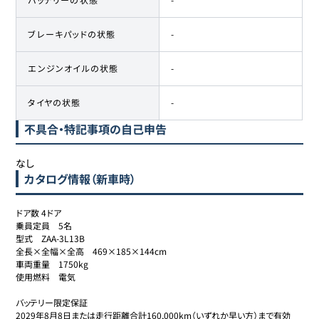
ブレーキパッドの状態
-
エンジンオイルの状態
-
タイヤの状態
-
不具合・特記事項の自己申告
なし
カタログ情報（新車時）
ドア数	4ドア

乗員定員	5名

型式	ZAA-3L13B

全長×全幅×全高	469×185×144cm

車両重量	1750kg

使用燃料	電気

バッテリー限定保証

2029年8月8日または走行距離合計160,000km（いずれか早い方）まで有効
