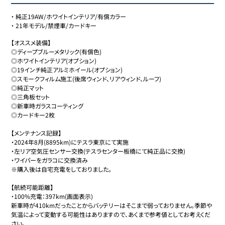
・
純正19AW/ホワイトインテリア/有償カラー
・
21年モデル/禁煙車/カードキー
【オススメ装備】

◎ディープブルーメタリック(有償色)

◎ホワイトインテリア(オプション)

◎19インチ純正アルミホイール(オプション)

◎スモークフィルム施工(後席ウィンド、リアウィンド、ルーフ)

◎純正マット

◎三角板セット

◎新車時ガラスコーティング

◎カードキー2枚

【メンテナンス記録】

・2024年8月(8895km)にテスラ東京にて実施

・左リア空気圧センサー交換(テスラセンター板橋にて純正品に交換)

・ワイパーをガラコに交換済み

※購入後は自宅充電をしておりました。

【航続可能距離】

・100%充電：397km(画面表示)

新車時が410kmだったことからバッテリーはそこまで弱っておりません。季節や
気温によって変動する可能性はありますので、あくまで参考値としてお考えくだ
さい。