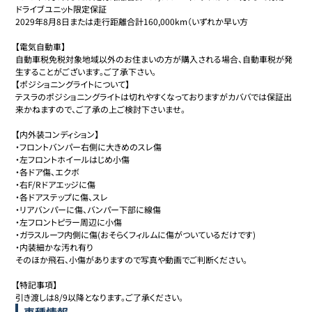
ドライブユニット限定保証

2029年8月8日または走行距離合計160,000km（いずれか早い方

【電気自動車】

自動車税免税対象地域以外のお住まいの方が購入される場合、自動車税が発
生することがございます。ご了承下さい。

【ポジショニングライトについて】

テスラのポジショニングライトは切れやすくなっておりますがカババでは保証出
来かねますので、ご了承の上ご検討下さいませ。

【内外装コンディション】

・フロントバンパー右側に大きめのスレ傷

・左フロントホイールはじめ小傷

・各ドア傷、エクボ

・右F/Rドアエッジに傷

・各ドアステップに傷、スレ

・リアバンパーに傷、バンパー下部に線傷

・左フロントピラー周辺に小傷

・ガラスルーフ内側に傷(おそらくフィルムに傷がついているだけです)

・内装細かな汚れ有り

そのほか飛石、小傷がありますので写真や動画でご判断ください。

【特記事項】

引き渡しは8/9以降となります。ご了承ください。
車種情報