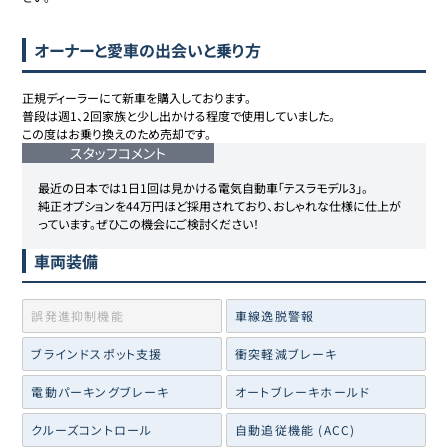
オーナーと愛車の出会いと乗り方
正規ディーラーにて新車を購入しております。

普段は週1、2回家族と少し出かける程度で使用していました。

この度はお乗り換えのため売却です。
スタッフコメント
最近の日本では1日1回は見かける電気自動車「テスラモデル3」。

純正オプションを44万円ほど採用されており、おしゃれな仕様に仕上が
っています。ぜひこの機会にご検討ください！
車両装備
誤発進抑制機能
車線逸脱警報
ブラインドスポット支援
衝突軽減ブレーキ
電動パーキングブレーキ
オートブレーキホールド
クルーズコントロール
自動追従機能 (ACC)