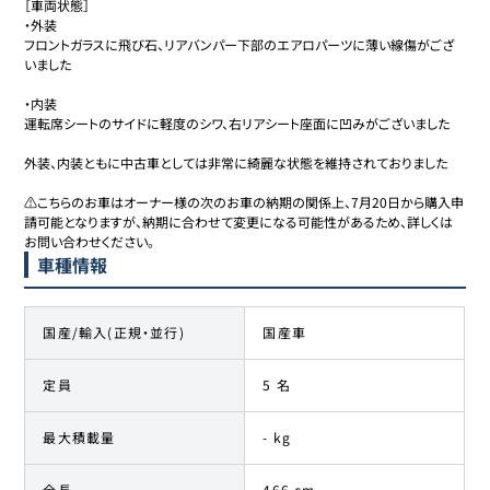
［車両状態］

・外装

フロントガラスに飛び石、リアバンパー下部のエアロパーツに薄い線傷がござ
いました

・内装

運転席シートのサイドに軽度のシワ、右リアシート座面に凹みがございました

外装、内装ともに中古車としては非常に綺麗な状態を維持されておりました

⚠️こちらのお車はオーナー様の次のお車の納期の関係上、7月20日から購入申
請可能となりますが、納期に合わせて変更になる可能性があるため、詳しくは
車種情報
国産/輸入(正規・並行)
国産車
定員
5 名
最大積載量
- kg
全長
466 cm