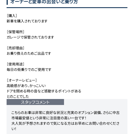
オーナーと愛車の出会いと乗り方
［購入］

新車を購入されております

［保管場所］

ガレージで保管されております

［売却理由］

お乗り換えのためご出品です

［使用用途］

毎日の街乗りでのご使用です

［オーナーレビュー］

高級感があり、かっこいい

ドアを閉める時の音など感動するポイントがある

とのことでした
スタッフコメント
こちらのお車は非常に良好な状況と充実のオプション装備、さらに中古
市場最安値という非常に注目度の高い一台です！

大人気が予想されますので気になる方はお早めにお問い合わせくださ
い！