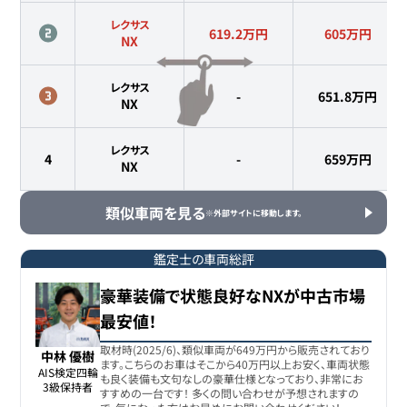
レクサス
619.2万円
605
万円
NX
レクサス
-
651.8
万円
NX
レクサス
4
-
659
万円
NX
類似車両を見る
※外部サイトに移動します。
鑑定士の車両総評
豪華装備で状態良好なNXが中古市場
最安値！
取材時(2025/6)、類似車両が649万円から販売されており
中林 優樹
ます。こちらのお車はそこから40万円以上お安く、車両状態
AIS検定四輪

も良く装備も文句なしの豪華仕様となっており、非常にお
3級保持者
すすめの一台です！ 多くの問い合わせが予想されますの