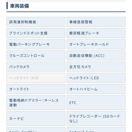
車両装備
誤発進抑制機能
車線逸脱警報
ブラインドスポット支援
衝突軽減ブレーキ
電動パーキングブレーキ
オートブレーキホールド
クルーズコントロール
自動追従機能 (ACC)
バックカメラ
全方位カメラ
ヘッドライト：HID
ヘッドライト：LED
オートライト
オートハイビーム
電動格納ドアミラー：キーレス
ETC
連動
ドライブレコーダー (SDカード
カーナビ
なし)
Apple CarPlay
Android Auto