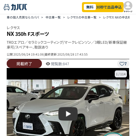
無料
30秒で出品申込
マイページ
車の個人売買ならカババ
>
中古車一覧
>
レクサスの中古車一覧
>
レクサス NXの中古車一
レクサス
NX
350h Fスポーツ
TRDエアロ／セラミックコーティング/マークレビンソン／3眼LED/新車保証継
承可/スペアキー、取説あり
公開
2025/06/24 19:41:06
|
最終更新
2025/08/28 17:43:55
掲載終了
7
閲覧数:
847
1
/
114