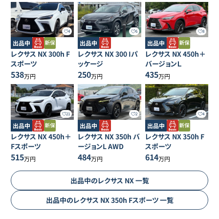
4
6
8
出品中
出品中
出品中
レクサス
NX
300h F
レクサス
NX
300 Iパ
レクサス
NX
450h＋
スポーツ
ッケージ
バージョンＬ
538
250
435
万円
万円
万円
21
2
4
出品中
出品中
出品中
レクサス
NX
450h＋
レクサス
NX
350h バ
レクサス
NX
350h F
Fスポーツ
ージョンL AWD
スポーツ
515
484
614
万円
万円
万円
出品中の
レクサス
NX
一覧
出品中の
レクサス
NX
350h Fスポーツ
一覧