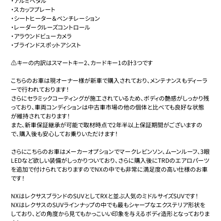
・アルミペダル

・スカッフプレート

・シートヒーター＆ベンチレーション

・レーダークルーズコントロール

・アラウンドビューカメラ

・ブラインドスポットアシスト

⚠️キーの内訳はスマートキー2、カードキー1の計3つです

こちらのお車は現オーナー様が新車で購入されており、メンテナンスもディーラ
ーで行われております！

さらにセラミックコーティングが施工されているため、ボディの艶感がしっかり残
っており、車両コンディションは中古車市場の他の個体と比べても良好な状態
が維持されております！

また、新車保証継承が可能で取材時点で2年半以上保証期間がございますの
で、購入後も安心してお乗りいただけます！

さらにこちらのお車はメーカーオプションでマークレビンソン、ムーンルーフ、3眼
LEDなど欲しい装備がしっかりついており、さらに購入後にTRDのエアロパーツ
を追加で付けられておりますのでNXの中でも非常に満足度の高い仕様のお車
です！

NXはレクサスブランドのSUVとしてRXと並ぶ人気のミドルサイズSUVです！

NXはレクサスのSUVラインナップの中でも最もシャープなエクステリア形状を
しており、どの角度から見てもかっこいい印象を与えるボディ造形となっておりま