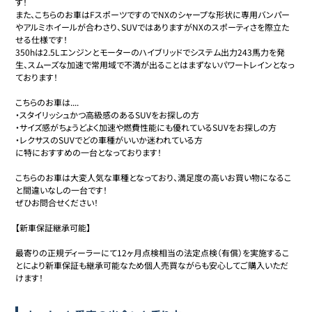
す！

また、こちらのお車はFスポーツですのでNXのシャープな形状に専用バンパー
やアルミホイールが合わさり、SUVではありますがNXのスポーティさを際立た
せる仕様です！

350hは2.5Lエンジンとモーターのハイブリッドでシステム出力243馬力を発
生、スムーズな加速で常用域で不満が出ることはまずないパワートレインとなっ
ております！

こちらのお車は....

・スタイリッシュかつ高級感のあるSUVをお探しの方

・サイズ感がちょうどよく加速や燃費性能にも優れているSUVをお探しの方

・レクサスのSUVでどの車種がいいか迷われている方

に特におすすめの一台となっております！

こちらのお車は大変人気な車種となっており、満足度の高いお買い物になるこ
と間違いなしの一台です！

ぜひお問合せください！

【新車保証継承可能】

最寄りの正規ディーラーにて12ヶ月点検相当の法定点検（有償）を実施するこ
とにより新車保証も継承可能なため個人売買ながらも安心してご購入いただ
けます！