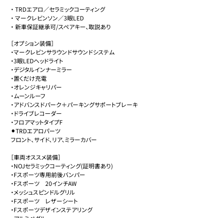
・
TRDエアロ／セラミックコーティング
・
マークレビンソン／3眼LED
・
新車保証継承可/スペアキー、取説あり
［オプション装備］

・マークレビンサラウンドサウンドシステム

・3眼LEDヘッドライト

・デジタルインナーミラー

・置くだけ充電

・オレンジキャリパー

・ムーンルーフ

・アドバンスドパーク＋パーキングサポートブレーキ

・ドライブレコーダー

・フロアマットタイプF

⚫︎TRDエアロパーツ

フロント、サイド、リア、ミラーカバー

［車両オススメ装備］

・NOJセラミックコーティング(証明書あり)

・Fスポーツ専用前後バンパー

・Fスポーツ　20インチAW

・メッシュスピンドルグリル

・Fスポーツ　レザーシート

・Fスポーツデザインステアリング
