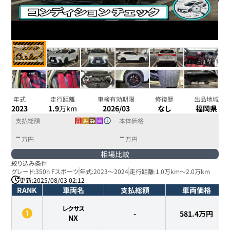
年式
走行距離
車検有効期限
修復歴
出品地域
2023
1.9
万km
2026/03
なし
福岡県
支払総額
本体価格
-
-
万円
万円
相場比較
絞り込み条件
グレード:
350h Fスポーツ
年式:
2023
～
2024
走行距離:
1.0万km
～
2.0万km
更新:
2025/08/03 02:12
RANK
車両名
支払総額
車両価格
レクサス
-
581.4
万円
NX