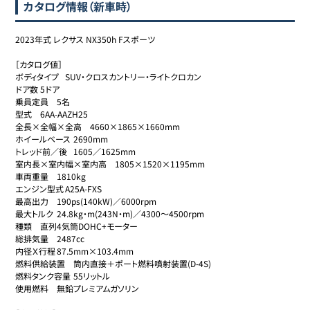
カタログ情報（新車時）
2023年式 レクサス NX350h Fスポーツ

［カタログ値］

ボディタイプ	SUV・クロスカントリー・ライトクロカン

ドア数	5ドア

乗員定員	5名

型式	6AA-AAZH25

全長×全幅×全高	4660×1865×1660mm

ホイールベース	2690mm

トレッド前／後	1605／1625mm

室内長×室内幅×室内高	1805×1520×1195mm

車両重量	1810kg

エンジン型式	A25A-FXS

最高出力	190ps(140kW)／6000rpm

最大トルク	24.8kg・m(243N・m)／4300～4500rpm

種類	直列4気筒DOHC+モーター

総排気量	2487cc

内径Ｘ行程	87.5mm×103.4mm

燃料供給装置	筒内直接＋ポート燃料噴射装置(D-4S)

燃料タンク容量	55リットル

使用燃料	無鉛プレミアムガソリン
