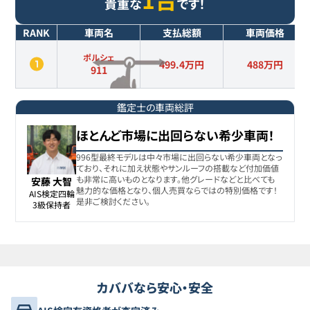
貴重な
です！
RANK
車両名
支払総額
車両価格
ポルシェ
499.4万円
488
万円
911
鑑定士の車両総評
ほとんど市場に出回らない希少車両！
996型最終モデルは中々市場に出回らない希少車両となっ
ており、それに加え状態やサンルーフの搭載など付加価値
も非常に高いものとなります。他グレードなどと比べても
安藤 大智
魅力的な価格となり、個人売買ならではの特別価格です！
AIS検定四輪

是非ご検討ください。
3級保持者
カババなら安心・安全