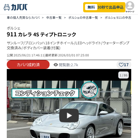
無料
30秒で出品申込
マイページ
車の個人売買ならカババ
>
中古車一覧
>
ポルシェの中古車一覧
>
ポルシェ 911の中古車
ポルシェ
911
カレラ 4S ティプトロニック
サンルーフ/ブロンバッハ18インチホイール/LEDヘッドライト/ウォーターポンプ
交換済み/ボディカバー装着(付属)
公開
2025/06/21 17:46:11
|
最終更新
2026/03/01 07:25:00
カババ成約済
17
閲覧数:
2.7k
1
/
86