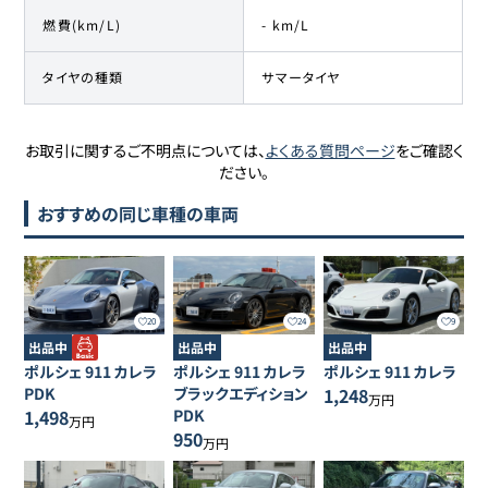
燃費(km/L)
- km/L
タイヤの種類
サマータイヤ
お取引に関するご不明点については、
よくある質問ページ
をご確認く
ださい。
おすすめの同じ車種の車両
20
24
9
出品中
出品中
出品中
ポルシェ
911
カレラ
ポルシェ
911
カレラ
ポルシェ
911
カレラ
PDK
ブラックエディション
1,248
万円
1,498
PDK
万円
950
万円