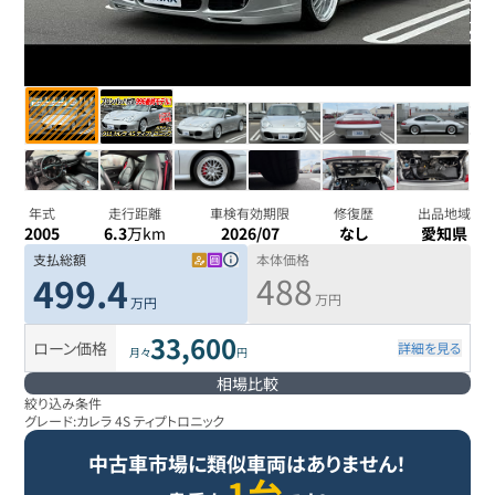
年式
走行距離
車検有効期限
修復歴
出品地域
2005
6.3
万km
2026/07
なし
愛知県
支払総額
本体価格
488
499.4
万円
万円
33,600
ローン価格
詳細を見る
月々
円
相場比較
絞り込み条件
グレード:
カレラ 4S ティプトロニック
中古車市場に類似車両はありません！
1台