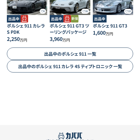
6
26
19
出品中
出品中
出品中
ポルシェ
911
カレラ
ポルシェ
911
GT3 ツ
ポルシェ
911
GT3
S PDK
ーリングパッケージ
1,600
万円
2,250
3,960
万円
万円
出品中の
ポルシェ
911
一覧
出品中の
ポルシェ
911
カレラ 4S ティプトロニック
一覧