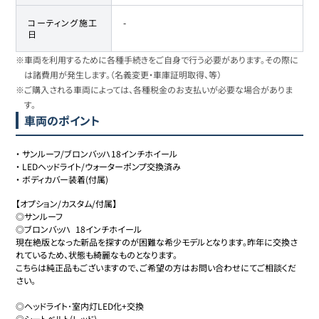
コーティング施工
-
日
※車両を利用するために各種手続きをご自身で行う必要があります。その際に
は諸費用が発生します。（名義変更・車庫証明取得、等）
※ご購入される車両によっては、各種税金のお支払いが必要な場合がありま
す。
車両のポイント
・
サンルーフ/ブロンバッハ18インチホイール
・
LEDヘッドライト/ウォーターポンプ交換済み
・
ボディカバー装着(付属)
【オプション/カスタム/付属】

◎サンルーフ

◎ブロンバッハ  18インチホイール

現在絶版となった新品を探すのが困難な希少モデルとなります。昨年に交換さ
れているため、状態も綺麗なものとなります。

こちらは純正品もございますので、ご希望の方はお問い合わせにてご相談くだ
さい。

◎ヘッドライト･室内灯LED化+交換

◎シートベルト(レッド)
