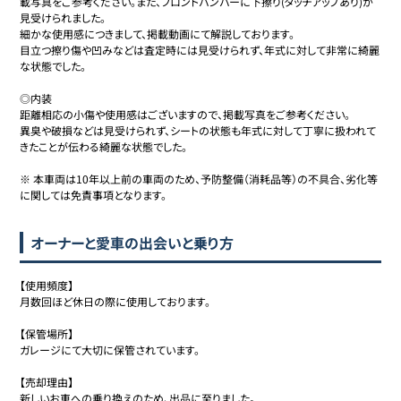
載写真をご参考ください。また、フロントバンパーに下擦り(タッチアップあり)が
見受けられました。

細かな使用感につきまして、掲載動画にて解説しております。

目立つ擦り傷や凹みなどは査定時には見受けられず、年式に対して非常に綺麗
な状態でした。

◎内装

距離相応の小傷や使用感はございますので、掲載写真をご参考ください。

異臭や破損などは見受けられず、シートの状態も年式に対して丁寧に扱われて
きたことが伝わる綺麗な状態でした。

※ 本車両は10年以上前の車両のため、予防整備（消耗品等）の不具合、劣化等
に関しては免責事項となります。
オーナーと愛車の出会いと乗り方
【使用頻度】

月数回ほど休日の際に使用しております。

【保管場所】

ガレージにて大切に保管されています。

【売却理由】

新しいお車への乗り換えのため、出品に至りました。