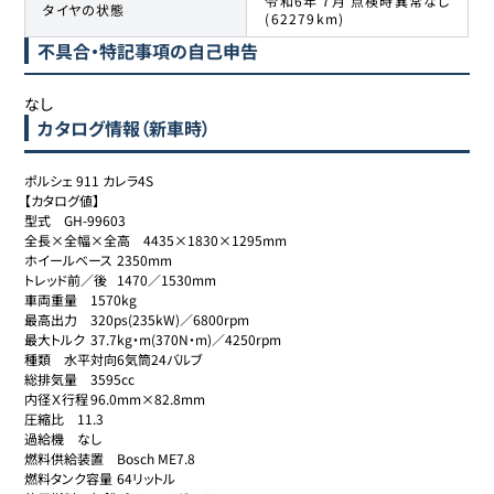
令和6年 7月 点検時異常なし
タイヤの状態
(62279km)
不具合・特記事項の自己申告
なし
カタログ情報（新車時）
ポルシェ 911 カレラ4S 

【カタログ値】

型式	GH-99603

全長×全幅×全高	4435×1830×1295mm

ホイールベース	2350mm

トレッド前／後	1470／1530mm

車両重量	1570kg

最高出力	320ps(235kW)／6800rpm

最大トルク	37.7kg・m(370N・m)／4250rpm

種類	水平対向6気筒24バルブ

総排気量	3595cc

内径Ｘ行程	96.0mm×82.8mm

圧縮比	11.3

過給機	なし

燃料供給装置	Bosch ME7.8

燃料タンク容量	64リットル
