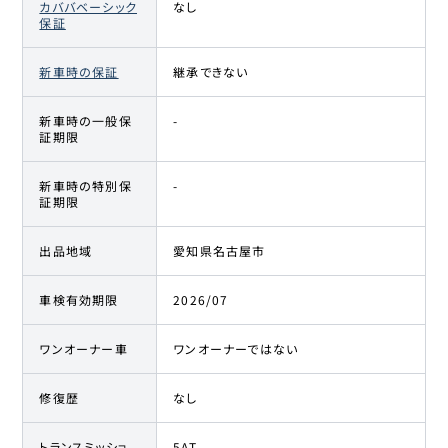
カババベーシック
なし
保証
新車時の保証
継承できない
新車時の一般保
-
証期限
新車時の特別保
-
証期限
出品地域
愛知県名古屋市
車検有効期限
2026/07
ワンオーナー車
ワンオーナーではない
修復歴
なし
トランスミッショ
5AT