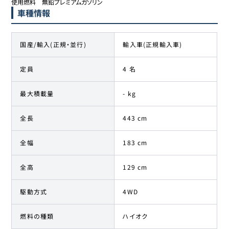
使用燃料	無鉛プレミアムガソリン
車種情報
国産/輸入(正規・並行)
輸入車(正規輸入車)
定員
4 名
最大積載量
- kg
全長
443 cm
全幅
183 cm
全高
129 cm
駆動方式
4WD
燃料の種類
ハイオク