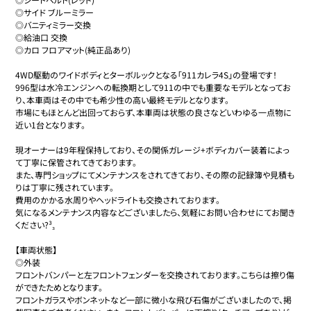
◎サイド ブルーミラー

◎バニティミラー交換

◎給油口 交換

◎カロ フロアマット(純正品あり)

4WD駆動のワイドボディとターボルックとなる｢911カレラ4S｣の登場です！

996型は水冷エンジンへの転換期として911の中でも重要なモデルとなってお
り、本車両はその中でも希少性の高い最終モデルとなります。

市場にもほとんど出回っておらず、本車両は状態の良さなどいわゆる一点物に
近い1台となります。

現オーナーは9年程保持しており、その関係ガレージ+ボディカバー装着によっ
て丁寧に保管されてきております。

また、専門ショップにてメンテナンスをされてきており、その際の記録簿や見積も
りは丁寧に残されています。

費用のかかる水周りやヘッドライトも交換されております。

気になるメンテナンス内容などございましたら、気軽にお問い合わせにてお聞き
ください?³₃

【車両状態】

◎外装

フロントバンパーと左フロントフェンダーを交換されております。こちらは擦り傷
ができたためとなります。

フロントガラスやボンネットなど一部に微小な飛び石傷がございましたので、掲