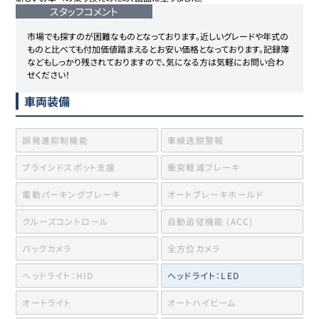
スタッフコメント
市場でも探すのが困難なものとなっております。近しいグレードや年式の
ものと比べても付加価値踏まえるとお安い価格となっております。記録簿
などもしっかり残されておりますので、気になる方は気軽にお問い合わ
せください！
車両装備
誤発進抑制機能
車線逸脱警報
ブラインドスポット支援
衝突軽減ブレーキ
電動パーキングブレーキ
オートブレーキホールド
クルーズコントロール
自動追従機能 (ACC)
バックカメラ
全方位カメラ
ヘッドライト：HID
ヘッドライト：LED
オートライト
オートハイビーム