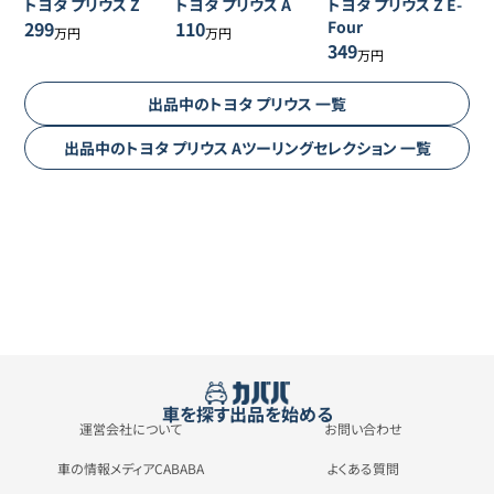
トヨタ
プリウス
Z
トヨタ
プリウス
A
トヨタ
プリウス
Z E-
299
110
Four
万円
万円
349
万円
出品中の
トヨタ
プリウス
一覧
出品中の
トヨタ
プリウス
Aツーリングセレクション
一覧
車を探す
出品を始める
運営会社について
お問い合わせ
車の情報メディアCABABA
よくある質問