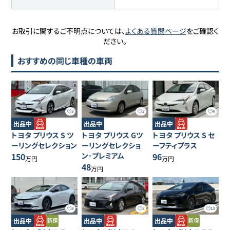
お取引に関するご不明点については、
よくある質問ページ
をご確認く
ださい。
おすすめの同じ車種の車両
3
2
4
出品中
出品中
出品中
トヨタ
プリウス
S ツ
トヨタ
プリウス
Gツ
トヨタ
プリウス
S セ
ーリングセレクション
ーリングセレクショ
ーフティプラス
150
ン･プレミアム
96
万円
万円
48
万円
8
3
13
出品中
出品中
出品中