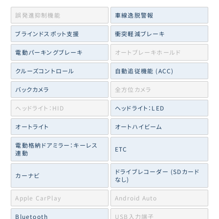
誤発進抑制機能
車線逸脱警報
ブラインドスポット支援
衝突軽減ブレーキ
電動パーキングブレーキ
オートブレーキホールド
クルーズコントロール
自動追従機能 (ACC)
バックカメラ
全方位カメラ
ヘッドライト：HID
ヘッドライト：LED
オートライト
オートハイビーム
電動格納ドアミラー：キーレス
ETC
連動
ドライブレコーダー (SDカード
カーナビ
なし)
Apple CarPlay
Android Auto
Bluetooth
USB入力端子