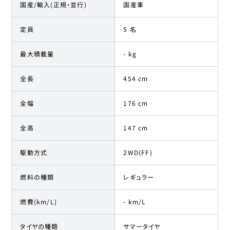
国産/輸入(正規・並行)
国産車
定員
5 名
最大積載量
- kg
全長
454 cm
全幅
176 cm
全高
147 cm
駆動方式
2WD(FF)
燃料の種類
レギュラー
燃費(km/L)
- km/L
タイヤの種類
サマータイヤ