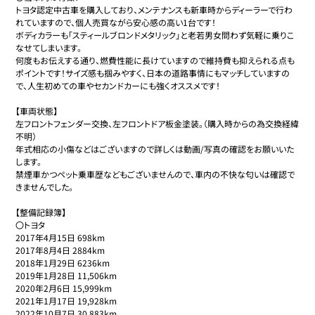
トヨタ認定中古車を購入しており、メンテナンスも新車時からディーラーで行わ
れていますので、個人売買ながら安心感の高い1台です！

ボディカラーも「スティールブロンドメタリック」と老若男女問わず気軽に乗りこ
なせてしまいます。

何度もお伝えする通り、燃費性能に長けていますので維持費も抑えられる点も
ポイントです！サイズ感も掴みやすく、日本の道路事情にもマッチしていますの
で、人生初めての車やセカンドカーにも強くオススメです！

【車両状態】

左フロントフェンダー交換、左フロントドア板金塗装。（購入時からの為交換経緯
不明）

年式相応の小傷などはございますので詳しくは動画/写真の確認をお願いいた
します。

禁煙車かつペット乗車歴などもございませんので、車内の不快な匂いは確認で
きませんでした。

【整備記録簿】

〇トヨタ

2017年4月15日 698km

2017年8月4日 2884km

2018年1月29日 6236km

2019年1月28日 11,506km

2020年2月6日 15,999km

2021年1月17日 19,928km

2022年10月7日 30,883km
