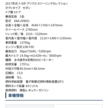
2017年式 トヨタ プリウス Aツーリングセレクション

ボディタイプ	セダン

ドア数	5ドア

乗員定員	5名

型式	DAA-ZVW51

全長×全幅×全高	4540×1760×1470mm

ホイールベース	2700mm

トレッド前／後	1510／1520mm

室内長×室内幅×室内高	2110×1490×1195mm

車両重量	1370kg

エンジン型式	2ZR-FXE

最高出力	98ps(72kW)／5200rpm

最大トルク	14.5kg・m(142N・m)／3600rpm

種類	水冷直列4気筒DOHC+モーター

総排気量	1797cc

内径Ｘ行程	80.5mm×88.3mm

圧縮比	13.0

過給機	なし

燃料供給装置	電子制御式燃料噴射装置(EFI)

燃料タンク容量	43リットル

使用燃料	無鉛レギュラーガソリン
車種情報