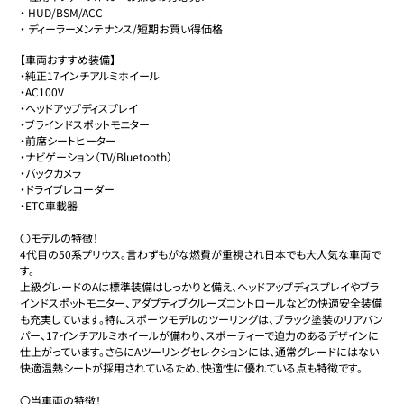
・
HUD/BSM/ACC
・
ディーラーメンテナンス/短期お買い得価格
【車両おすすめ装備】

・純正17インチアルミホイール

・AC100V

・ヘッドアップディスプレイ

・ブラインドスポットモニター

・前席シートヒーター

・ナビゲーション（TV/Bluetooth）

・バックカメラ

・ドライブレコーダー

・ETC車載器

〇モデルの特徴！

4代目の50系プリウス。言わずもがな燃費が重視され日本でも大人気な車両で
す。

上級グレードのAは標準装備はしっかりと備え、ヘッドアップディスプレイやブラ
インドスポットモニター、アダプティブクルーズコントロールなどの快適安全装備
も充実しています。特にスポーツモデルのツーリングは、ブラック塗装のリアバン
パー、17インチアルミホイールが備わり、スポーティーで迫力のあるデザインに
仕上がっています。さらにAツーリングセレクションには、通常グレードにはない
快適温熱シートが採用されているため、快適性に優れている点も特徴です。

〇当車両の特徴！
