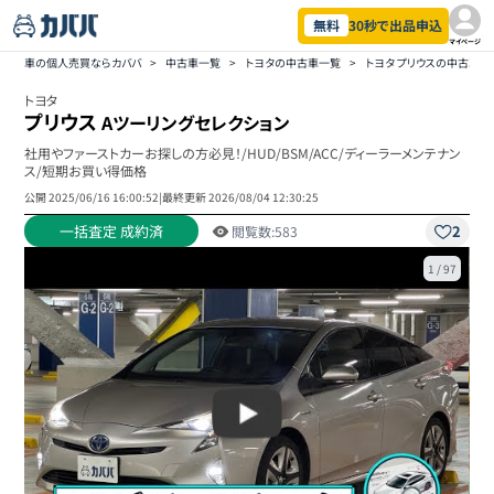
無料
30秒で出品申込
マイページ
車の個人売買ならカババ
>
中古車一覧
>
トヨタの中古車一覧
>
トヨタ プリウスの中古車一
トヨタ
プリウス
Aツーリングセレクション
社用やファーストカーお探しの方必見！/HUD/BSM/ACC/ディーラーメンテナン
ス/短期お買い得価格
公開
2025/06/16 16:00:52
|
最終更新
2026/08/04 12:30:25
一括査定 成約済
2
閲覧数:
583
1
/
97