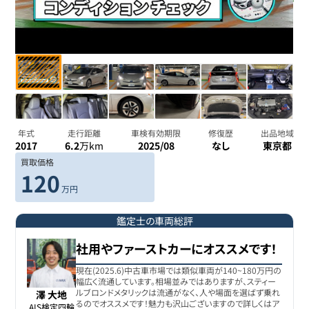
年式
走行距離
車検有効期限
修復歴
出品地域
2017
6.2
万km
2025/08
なし
東京都
買取価格
120
万円
鑑定士の車両総評
社用やファーストカーにオススメです！
現在(2025.6)中古車市場では類似車両が140~180万円の
幅広く流通しています。相場並みではありますが、スティー
ルブロンドメタリックは流通がなく、人や場面を選ばず乗れ
澤 大地
るのでオススメです！魅力も沢山ございますので詳しくはア
AIS検定四輪
