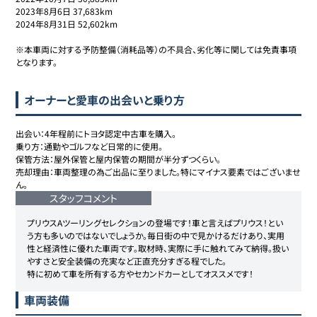
2023年8月6日 37,683km

2024年8月31日 52,602km

※本車両に対する予防整備（消耗品等）の不具合、劣化等に関しては免責事項
となります。
オーナーと愛車の出会いと乗り方
出会い：4年程前にトヨタ認定中古車を購入。

乗り方：通勤やゴルフなど日常的に使用。

保管方法：屋外保管と屋内保管の期間が半分ずつくらい。

売却理由：車両整理の為ご出品に至りました。特にマイナス要素ではございませ
ん。
スタッフコメント
プリウスAツーリングセレクションの登場です！車と言えばプリウス！とい
う方も多いのではないでしょうか。毎日街の中で見かけるだけあり、実用
性と経済性に優れた車両です。取材時、実際に手に触れてみて納得。扱い
やすさと安全装備の充実など正直充分すぎる程でした。

特に初めて車を所有する方やセカンドカーとしてオススメです！
車両装備