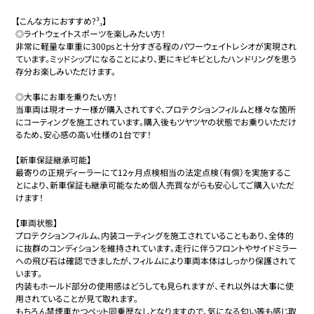
【こんな方におすすめ?³₃】

◎ライトウェイトスポーツを楽しみたい方！

非常に軽量な車重に300psと十分すぎる程のパワーウェイトレシオが実現され
ています。ミッドシップになることにより、更にキビキビとしたハンドリングを思う
存分お楽しみいただけます。

◎大事にお車を乗りたい方！

当車両は現オーナー様が購入されてすぐ、プロテクションフィルムと様々な箇所
にコーティングを施工されています。購入後もツヤツヤの状態でお乗りいただけ
るため、安心感の高い仕様の1台です！

【新車保証継承可能】

最寄りの正規ディーラーにて12ヶ月点検相当の法定点検（有償）を実施するこ
とにより、新車保証も継承可能なため個人売買ながらも安心してご購入いただ
けます！

【車両状態】

プロテクションフィルム、内装コーティングを施工されていることもあり、全体的
に抜群のコンディションを維持されています。走行に伴うフロントやサイドミラー
への飛び石は確認できましたが、フィルムにより車両本体はしっかり保護されて
います。

内装もホールド部分の使用感はどうしても見られますが、それ以外は大事に使
用されていることが見て取れます。

もちろん禁煙車かつペット同乗歴なしとなりますので、気になる匂い等も感じ取