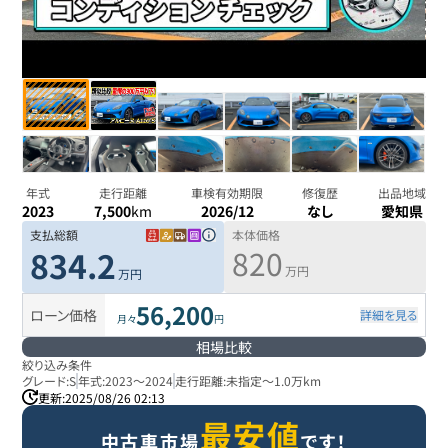
年式
走行距離
車検有効期限
修復歴
出品地域
2023
7,500
km
2026/12
なし
愛知県
支払総額
本体価格
820
834.2
万円
万円
56,200
ローン価格
詳細を見る
月々
円
相場比較
絞り込み条件
グレード:
S
年式:
2023
～
2024
走行距離:
未指定
～
1.0万km
更新:
2025/08/26 02:13
最安値
中古車市場
です！