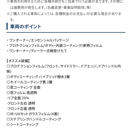
※車両を利用するために各種手続きをご自身で行う必要があります。その際に
は諸費用が発生します。（名義変更・車庫証明取得、等）
※ご購入される車両によっては、各種税金のお支払いが必要な場合がありま
す。
車両のポイント
・
ワンオーナー/エッセンシャルパッケージ
・
プロテクションフィルム/ボディ・内装コーティング/断熱フィルム
・
ワンオーナー/ディーラー点検受けたて
【オススメ装備】

◎プロテクションフィルム（フロント、サイドミラー、ドアエッジ、ドアハンドル内
側）

◎ボディコーティング ハイブリッド撥水3層

◎ホイールコーティング表 2層

◎窓コーティング 全面

◎窓フィルム 高遮熱

-リア全面 20%

-フロント左右 透明

-フロント正面 透明

◎IR･UVカットガラスフィルム（4面）

◎ステアリングハンドルコーティング

◎シートコーティング
