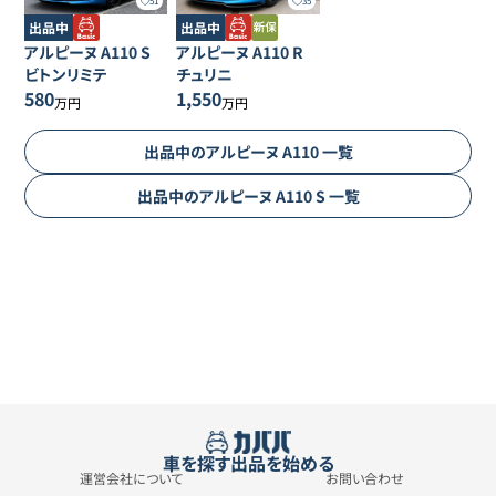
51
35
出品中
出品中
アルピーヌ
A110
S
アルピーヌ
A110
R
ビトンリミテ
チュリニ
580
1,550
万円
万円
出品中の
アルピーヌ
A110
一覧
出品中の
アルピーヌ
A110
S
一覧
車を探す
出品を始める
運営会社について
お問い合わせ