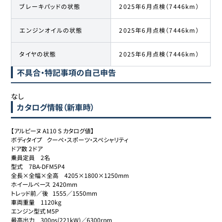
ブレーキパッドの状態
2025年6月点検（7446km）
エンジンオイルの状態
2025年6月点検（7446km）
タイヤの状態
2025年6月点検（7446km）
不具合・特記事項の自己申告
なし
カタログ情報（新車時）
【アルピーヌ A110 S カタログ値】

ボディタイプ	クーペ・スポーツ・スペシャリティ

ドア数	2ドア

乗員定員	2名

型式	7BA-DFM5P4

全長×全幅×全高	4205×1800×1250mm

ホイールベース	2420mm

トレッド前／後	1555／1550mm

車両重量	1120kg

エンジン型式	M5P

最高出力	300ps(221kW)／6300rpm
