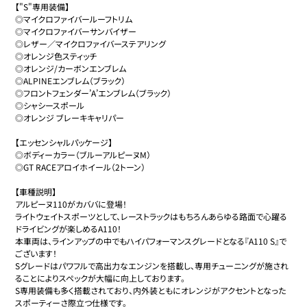
【"S"専用装備】

◎マイクロファイバールーフトリム

◎マイクロファイバーサンバイザー

◎レザー／マイクロファイバーステアリング

◎オレンジ色スティッチ

◎オレンジ/カーボンエンブレム

◎ALPINEエンブレム（ブラック）

◎フロントフェンダー’A’エンブレム（ブラック）

◎シャシースポール

◎オレンジ ブレーキキャリパー

【エッセンシャルパッケージ】

◎ボディーカラー（ブルーアルピーヌM）

◎GT RACEアロイホイール（2トーン）

【車種説明】

アルピーヌ110がカババに登場！

ライトウェイトスポーツとして、レーストラックはもちろんあらゆる路面で心躍る
ドライビングが楽しめるA110！

本車両は、ラインアップの中でもハイパフォーマンスグレードとなる『A110 S』で
ございます！

Sグレードはパワフルで高出力なエンジンを搭載し、専用チューニングが施され
ることによりスペックが大幅に向上しております。

S専用装備も多く搭載されており、内外装ともにオレンジがアクセントとなった
スポーティーさ際立つ仕様です。
