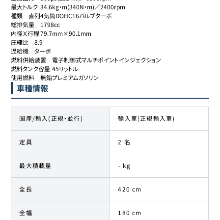
最大トルク	34.6kg・m(340N・m)／2400rpm

種類	直列4気筒DOHC16バルブターボ

総排気量	1798cc

内径Ｘ行程	79.7mm×90.1mm

圧縮比	8.9

過給機	ターボ

燃料供給装置	電子制御式マルチポイントインジェクション

燃料タンク容量	45リットル

使用燃料	無鉛プレミアムガソリン
車種情報
国産/輸入(正規・並行)
輸入車(正規輸入車)
定員
2 名
最大積載量
- kg
全長
420 cm
全幅
180 cm