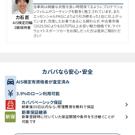
当車両は綺麗な状態を長い時間保てるようにプロテクショ
ンフィルムやコーティングを数多く施工されています。また
エッセンシャルPKGによりより引き締まった1台に仕上がっ
力石 匠
ています。充実したお車であるにも関わらず、中古車市場
AIS検定四輪

（2025/06）よりも50万円以上お安い魅力価格です。ライト
3級保持者
ウェイトスポーツカーをお探しだった方は是非ご検討くだ
さい！
カババなら安心・安全
AIS検定有資格者が査定済み
3.9%のローン利用可能
カババベーシック保証
納車後30日以内なら、修理費用を無料で保証
新車保証継承
新車登録時に付いていた保証期間や条件を引き継ぐことが
可能です