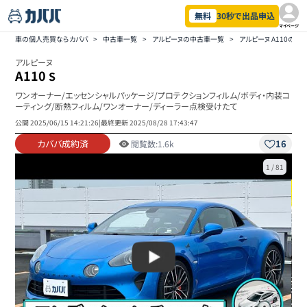
無料
30秒で出品申込
マイページ
車の個人売買ならカババ
>
中古車一覧
>
アルピーヌの中古車一覧
>
アルピーヌ A110の中
アルピーヌ
A110
S
ワンオーナー/エッセンシャルパッケージ/プロテクションフィルム/ボディ・内装コ
ーティング/断熱フィルム/ワンオーナー/ディーラー点検受けたて
公開
2025/06/15 14:21:26
|
最終更新
2025/08/28 17:43:47
カババ成約済
16
閲覧数:
1.6k
1
/
81