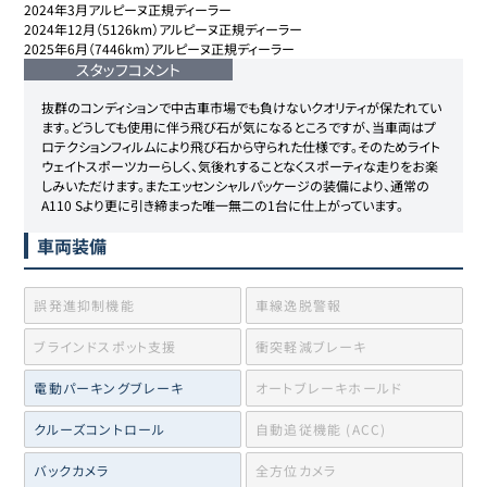
2024年3月アルピーヌ正規ディーラー

2024年12月（5126km）アルピーヌ正規ディーラー

2025年6月（7446km）アルピーヌ正規ディーラー
スタッフコメント
抜群のコンディションで中古車市場でも負けないクオリティが保たれてい
ます。どうしても使用に伴う飛び石が気になるところですが、当車両はプ
ロテクションフィルムにより飛び石から守られた仕様です。そのためライト
ウェイトスポーツカーらしく、気後れすることなくスポーティな走りをお楽
しみいただけます。またエッセンシャルパッケージの装備により、通常の
A110 Sより更に引き締まった唯一無二の1台に仕上がっています。
車両装備
誤発進抑制機能
車線逸脱警報
ブラインドスポット支援
衝突軽減ブレーキ
電動パーキングブレーキ
オートブレーキホールド
クルーズコントロール
自動追従機能 (ACC)
バックカメラ
全方位カメラ