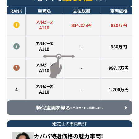
RANK
車両名
支払総額
車両価格
アルピーヌ
834.2万円
820
万円
A110
アルピーヌ
-
980
万円
A110
アルピーヌ
-
997.7
万円
A110
アルピーヌ
4
-
1,200
万円
A110
類似車両を見る
※外部サイトに移動します。
鑑定士の車両総評
カババ特選価格の魅力車両！