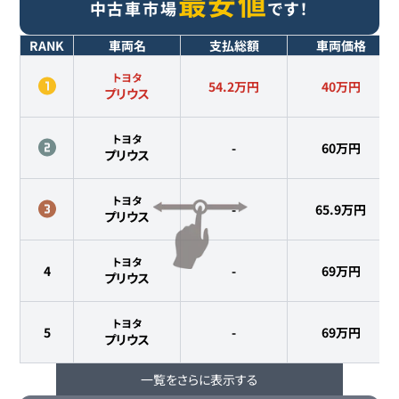
最安値
中古車市場
です！
RANK
車両名
支払総額
車両価格
トヨタ
54.2万円
40
万円
プリウス
トヨタ
-
60
万円
プリウス
トヨタ
-
65.9
万円
プリウス
トヨタ
4
-
69
万円
プリウス
トヨタ
5
-
69
万円
プリウス
一覧をさらに表示する
トヨタ
6
-
69.8
万円