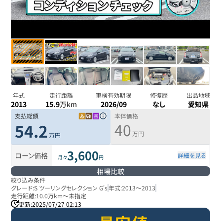
年式
走行距離
車検有効期限
修復歴
出品地域
2013
15.9
万km
2026/09
なし
愛知県
支払総額
本体価格
40
54.2
万円
万円
3,600
ローン価格
詳細を見る
月々
円
相場比較
絞り込み条件
グレード:
S ツーリングセレクション G's
年式:
2013
～
2013
走行距離:
10.0万km
～
未指定
更新:
2025/07/27 02:13