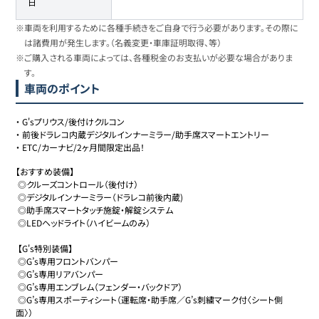
日
※車両を利用するために各種手続きをご自身で行う必要があります。その際に
は諸費用が発生します。（名義変更・車庫証明取得、等）
※ご購入される車両によっては、各種税金のお支払いが必要な場合がありま
す。
車両のポイント
・
G'sプリウス/後付けクルコン
・
前後ドラレコ内蔵デジタルインナーミラー/助手席スマートエントリー
・
ETC/カーナビ/2ヶ月間限定出品！
【おすすめ装備】

 ◎クルーズコントロール（後付け）

 ◎デジタルインナーミラー（ドラレコ前後内蔵)

 ◎助手席スマートタッチ施錠・解錠システム

 ◎LEDヘッドライト（ハイビームのみ）

 【G's特別装備】

 ◎G’s専用フロントバンパー

 ◎G’s専用リアバンパー　

 ◎G’s専用エンブレム（フェンダー・バックドア）　

 ◎G’s専用スポーティシート（運転席・助手席／G’s刺繍マーク付〈シート側
面〉）　
