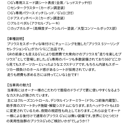
 ◎G’s専用スエード調シート表皮（全席／レッドステッチ付）　

 ◎センタークラスター（カーボン調塗装）　

 ◎G’s専用パワースイッチ（レッド／G’sロゴ付）　

 ◎ドアスイッチベース（カーボン調塗装）　

 ◎アルミペダル（アクセル・ブレーキ）

 ◎カップホルダー（高輝度ダークシルバー塗装／大型コンソールボックス部）　

 【車種説明】

 プリウスをスポーティな味付けにチューニングを施した『プリウス Sツーリング
セレクションG's』がカババにご出品です。

 GRの前身とも言えるG'sにより低燃費で大衆向けのプリウスを"走りを楽しむプ
リウス"として登場しました。G's専用のパーツも多数装備されており360°どこか
ら見てもスポーツカーといったようなエクステリアです。もちろん内装もスポー
ツカー顔負けのホールド感があるシートが採用されています。

 走りも燃費も求める方には持ってこいな1台です！

 【当車両の魅力】

 当車両にはオーナー様のこだわりで普段のドライブで更に使いやすくなるよう
なカスタムが施されています。

 主にはクルーズコントロール、デジタルインナーミラー（ドラレコ前後内蔵型）、
助手席のスマートタッチ施錠・解錠システムになります。またヘッドライトもLED
に変更されているため、夜間の視認性も向上しております。これらは全てオーナ
ー様による後付けで通常のプリウス G'sには無い装備です。世界にひとつだけ
の実用性抜群のプリウスG'sのご検討いかがでしょうか！？
