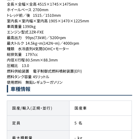
全長×全幅×全高 4515×1745×1475mm

ホイールベース	2700mm

トレッド前／後	1515／1510mm

室内長×室内幅×室内高 1905×1470×1225mm

車両重量 1390kg

エンジン型式	2ZR-FXE

最高出力	99ps(73kW)／5200rpm

最大トルク	14.5kg・m(142N・m)／4000rpm

種類	水冷直列4気筒DOHC+モーター

総排気量	1797cc

内径Ｘ行程	80.5mm×88.3mm

圧縮比	13.0

燃料供給装置	電子制御式燃料噴射装置(EFI)

燃料タンク容量	45リットル

使用燃料	無鉛レギュラーガソリン
車種情報
国産/輸入(正規・並行)
国産車
定員
5 名
最大積載量
- kg