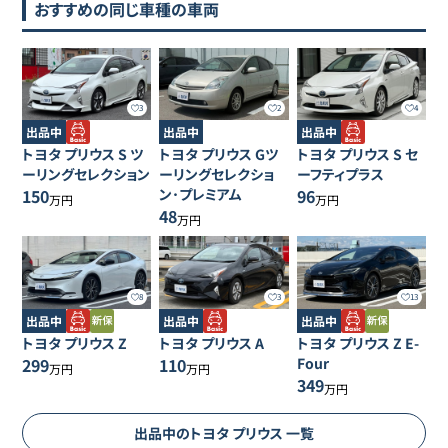
おすすめの同じ車種の車両
3
2
4
出品中
出品中
出品中
トヨタ
プリウス
S ツ
トヨタ
プリウス
Gツ
トヨタ
プリウス
S セ
ーリングセレクション
ーリングセレクショ
ーフティプラス
150
ン･プレミアム
96
万円
万円
48
万円
8
3
13
出品中
出品中
出品中
トヨタ
プリウス
Z
トヨタ
プリウス
A
トヨタ
プリウス
Z E-
299
110
Four
万円
万円
349
万円
出品中の
トヨタ
プリウス
一覧