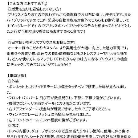
 【こんな方におすすめ?³₃】

 ◎燃費も走りも妥協したくない方！

 プリウスとなりますので言わずもがな低燃費でお財布に優しいモデルです。また
ハイブリッドですので13年超過の自動車税も対象外でこちらもお財布優しいで
す！G'sグレードですのでプリウスのハイブリッドシステムと相まってキビキビとし
た走行が可能な走り好きにもおすすめの1台です！

 ◎日常使いを考えてプリウスをお探しの方！

 オーナー様のこだわりカスタムにより実用性が大幅に向上した魅力車両です。
街乗りやお買い物、高速での長距離移動などもストレスフリーで行える仕様で
す。どんな使い方にもマッチしてくれるみんなの味方になるプリウス！この機会
にチェックしてみてはいかがでしょうか！？

 【車両状態】

 ◎外装

・ボンネット上、右サイドミラーに小傷をタッチペンで修正した跡が見られまし
た。

・フロントバンパーに飛び石が数点見られ、下部に下擦り傷がございます。

・右側フロント、リア両ホイールにガリ傷がございます。

・右リアフェンダーに板金跡が確認できましたのでご了承ください。

・ウィンドウフレームサッシュに色褪せが見られました。

・左フロントホイールに1cm程度の傷がございます。

 ◎内装

・ドアの内張り、グローブボックスなど足の当たりやすい箇所に使用に伴う傷は
見られますが、シートの状態等、年式と走行距離を考慮しても良好な状態を保た