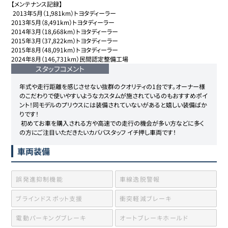
【メンテナンス記録】

 2013年5月（1,981km）トヨタディーラー

2013年5月（8,491km）トヨタディーラー

2014年3月（18,668km）トヨタディーラー

2015年3月（37,822km）トヨタディーラー

2015年8月（48,091km）トヨタディーラー

2024年8月（146,731km）民間認定整備工場
スタッフコメント
年式や走行距離を感じさせない抜群のクオリティの1台です。オーナー様
のこだわりで使いやすいようなカスタムが施されているのもおすすめポイ
ント！同モデルのプリウスには装備されていないがあると嬉しい装備ばか
りです！

 初めてお車を購入される方や高速での走行の機会が多い方などに多く
の方にご注目いただきたいカババスタッフ イチ押し車両です！
車両装備
誤発進抑制機能
車線逸脱警報
ブラインドスポット支援
衝突軽減ブレーキ
電動パーキングブレーキ
オートブレーキホールド