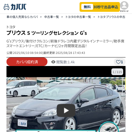
無料
30秒で出品申込
マイページ
車の個人売買ならカババ
>
中古車一覧
>
トヨタの中古車一覧
>
トヨタ プリウスの中古車一
トヨタ
プリウス
S ツーリングセレクション G's
G'sプリウス/後付けクルコン/前後ドラレコ内蔵デジタルインナーミラー/助手席
スマートエントリー/ETC/カーナビ/2ヶ月間限定出品！
公開
2025/06/10 08:54:00
|
最終更新
2025/08/28 17:43:43
カババ成約済
1
閲覧数:
1.4k
1
/
115