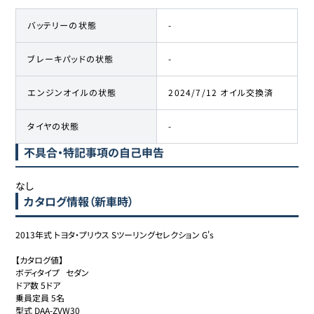
バッテリーの状態
-
ブレーキパッドの状態
-
エンジンオイルの状態
2024/7/12 オイル交換済
タイヤの状態
-
不具合・特記事項の自己申告
なし
カタログ情報（新車時）
2013年式 トヨタ・プリウス Sツーリングセレクション G's

【カタログ値】

ボディタイプ	セダン

ドア数	5ドア

乗員定員 5名

型式 DAA-ZVW30
