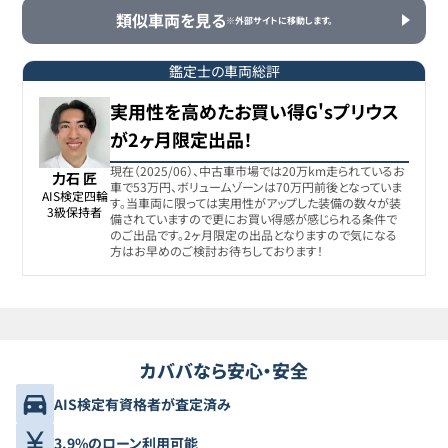
プリウス
類似車両を見る
※外部サイトに移動します。
トヨタ
7
-
69.8
万円
プリウス
鑑定士の車両総評
実用性を高めたお買い得G'sプリウス
トヨタ
8
-
74.3
万円
が2ヶ月限定出品！
プリウス
現在（2025/06）、中古車市場では20万km走られているお
力石 匠
車で53万円、ボリュームゾーンは70万円前後となっていま
トヨタ
AIS検定四輪

9
-
76.6
万円
す。当車両に限っては実用性がアップした装備の数々が装
プリウス
3級保持者
備されていますので更にお買い得感が感じられる条件で
のご出品です。2ヶ月限定の出品となりますので気になる
方はお早めのご検討お待ちしております！
トヨタ
10
-
88
万円
プリウス
トヨタ
11
-
92
万円
プリウス
カババなら安心・安全
トヨタ
AIS検定有資格者が査定済み
12
-
99.8
万円
プリウス
3.9%のローン利用可能