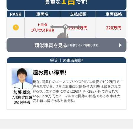
貴重な
です！
RANK
車両名
支払総額
車両価格
トヨタ
231.4万円
220
万円
プリウスPHV
類似車両を見る
※外部サイトに移動します。
鑑定士の車両総評
超お買い得車！
現在、同条件のノーマルプリウスPHVは最安で192万円で
売られている。 さらに本車両と同条件の相場比較をされて
いるフルエアロ車になると269万円・285万円で売られて
加藤 璃久
いる。 220万円とノーマル車と同等の価格である本車は大
AIS検定四輪

変お買い得であると言える。
3級保持者