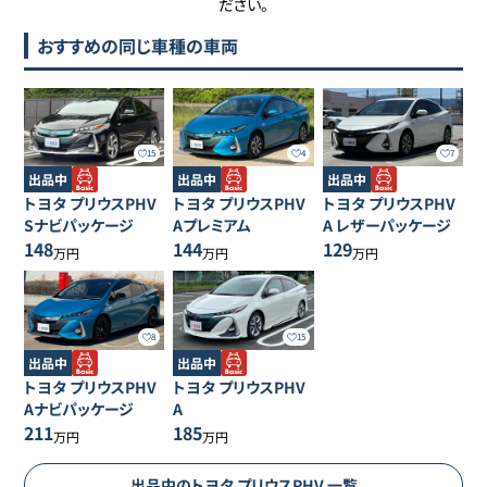
ださい。
おすすめの同じ車種の車両
15
4
7
出品中
出品中
出品中
トヨタ
プリウスPHV
トヨタ
プリウスPHV
トヨタ
プリウスPHV
Sナビパッケージ
Aプレミアム
A レザーパッケージ
148
144
129
万円
万円
万円
8
15
出品中
出品中
トヨタ
プリウスPHV
トヨタ
プリウスPHV
Aナビパッケージ
A
211
185
万円
万円
出品中の
トヨタ
プリウスPHV
一覧