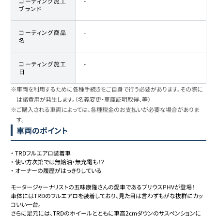
コーティング施工
-
ブランド
コーティング商品
-
名
コーティング施工
-
日
※車両を利用するために各種手続きをご自身で行う必要があります。その際に
は諸費用が発生します。（名義変更・車庫証明取得、等）
※ご購入される車両によっては、各種税金のお支払いが必要な場合がありま
す。
車両のポイント
・
TRDフルエアロ装着車
・
使い方次第では無給油・無充電も！？
・
オーナーの履歴がはっきりしている
モータージャーナリストの五味康隆さんの愛車であるプリウスPHVが登場！

車体にはTRDのフルエアロを装着しており、見た目は言わずもがな抜群にカッ
コいい一台。

さらに足元には、TRDのホイールとともに車高2cmダウンのサスペンションに