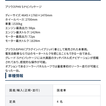
プリウスPHV Sナビパッケージ

ディーサイズ：4645×1760×1470mm

ホイールベース：2700mm

車重：1530kg

エンジン最高出力：98ps

エンジン最大トルク：142Nm

モーター最高出力：72ps

モーター最大トルク：163Nm

プリウスのPHV（プラグインハイブリッド）車として発売された本車両。

電気自動車ならではのモータートルクを感じることもできる一台である。

グレード：Sナビパッケージには大画面のタッチパネル式ナビゲーションが搭載
されており、感覚的な操作が可能。

オプションであるソーラーパネルルーフでは量産車初のソーラー走行が可能と
なった一台。
車種情報
国産/輸入(正規・並行)
国産車
定員
4 名