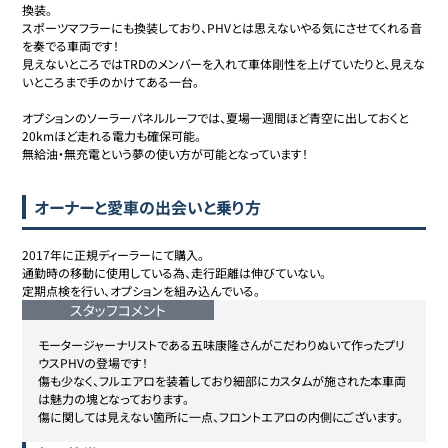
換装。

スポーツマフラーにも換装しており、PHVとは思えないやる気にさせてくれる音
を奏でる車両です！

見えないところではTRDのメンバーを入れて車体剛性を上げていたりと、見えな
いところまで手のかけてある一台。

オプションのソーラーパネルルーフでは、夏場一週間ほど青空に出しておくと
20kmほど走れる電力も確保可能。

無給油・無充電という夢の使い方が可能となっています！
オーナーと愛車の出会いと乗り方
2017年に正規ディーラーにて購入。

通勤時の移動に使用している為、走行距離は伸びていない。

定期点検を行い、オプションを組み込んでいる。
スタッフコメント
モータージャーナリストである五味康隆さんがこだわりぬいて作ったプリ
ウスPHVの登場です！

傷も少なく、フルエアロを装着しており細部にカスタムが施された本車両
は魅力の塊となっております。

傷に関しては見えない箇所に一点、フロントエアロの内側にございます。