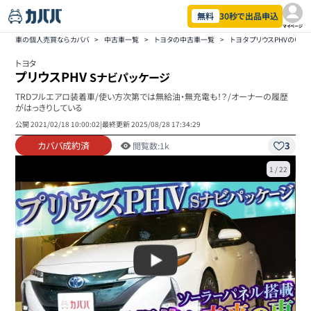
無料
30秒で出品申込
マイページ
車の個人売買ならカババ
>
中古車一覧
>
トヨタの中古車一覧
>
トヨタ プリウスPHVの中
トヨタ
プリウスPHV
Sナビパッケージ
TRDフルエアロ装着車/使い方次第では無給油・無充電も！？/オーナーの履歴
がはっきりしている
公開
2021/02/18 10:00:02
|
最終更新
2025/08/28 17:34:29
カババ成約済
3
閲覧数:
1k
1
/
22