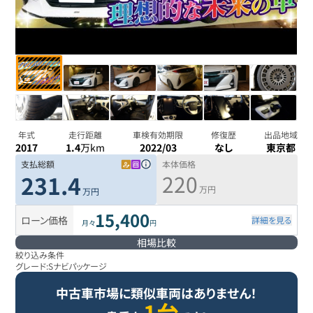
年式
走行距離
車検有効期限
修復歴
出品地域
2017
1.4
万km
2022/03
なし
東京都
支払総額
本体価格
220
231.4
万円
万円
15,400
ローン価格
詳細を見る
月々
円
相場比較
絞り込み条件
グレード:
Sナビパッケージ
中古車市場に類似車両はありません！
1台