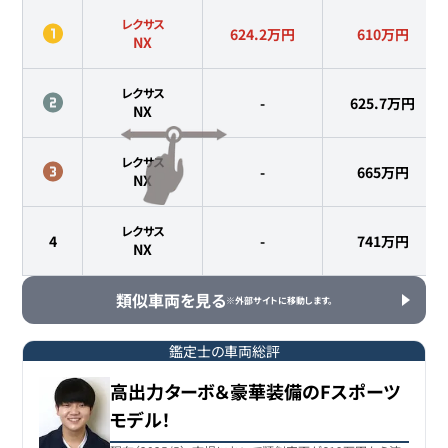
レクサス
624.2万円
610
万円
NX
レクサス
-
625.7
万円
NX
レクサス
-
665
万円
NX
レクサス
4
-
741
万円
NX
類似車両を見る
※外部サイトに移動します。
鑑定士の車両総評
高出力ターボ＆豪華装備のFスポーツ
モデル！