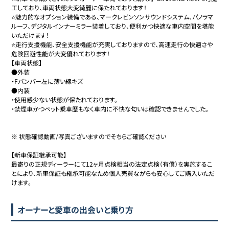
工しており、車両状態大変綺麗に保たれております！

⭐️魅力的なオプション装備である、マークレビンソンサウンドシステム、パノラマ
ルーフ、デジタルインナーミラー装着しており、便利かつ快適な車内空間を堪能
いただけます！

⭐️走行支援機能、安全支援機能が充実しておりますので、高速走行の快適さや
危険回避性能が大変優れております！

【車両状態】

●外装

・Fバンパー左に薄い線キズ

●内装

・使用感少ない状態が保たれております。

・禁煙車かつペット乗車歴もなく車内に不快な匂いは確認できませんでした。

※ 状態確認動画/写真ございますのでそちらご確認ください

【新車保証継承可能】

最寄りの正規ディーラーにて12ヶ月点検相当の法定点検（有償）を実施するこ
とにより、新車保証も継承可能なため個人売買ながらも安心してご購入いただ
けます。
オーナーと愛車の出会いと乗り方