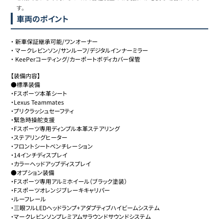
す。
車両のポイント
・
新車保証継承可能/ワンオーナー
・
マークレビンソン/サンルーフ/デジタルインナーミラー
・
KeePerコーティング/カーポートボディカバー保管
【装備内容】

●標準装備

・Fスポーツ本革シート

・Lexus Teammates

・プリクラッシュセーフティ

・緊急時操舵支援

・Fスポーツ専用ディンプル本革ステアリング

・ステアリングヒーター

・フロントシートベンチレーション

・14インチディスプレイ

・カラーヘッドアップディスプレイ

●オプション装備

・Fスポーツ専用アルミホイール（ブラック塗装）

・Fスポーツオレンジブレーキキャリパー

・ルーフレール

・三眼フルLEDヘッドランプ+アダプティブハイビームシステム

・マークレビンソンプレミアムサラウンドサウンドシステム
