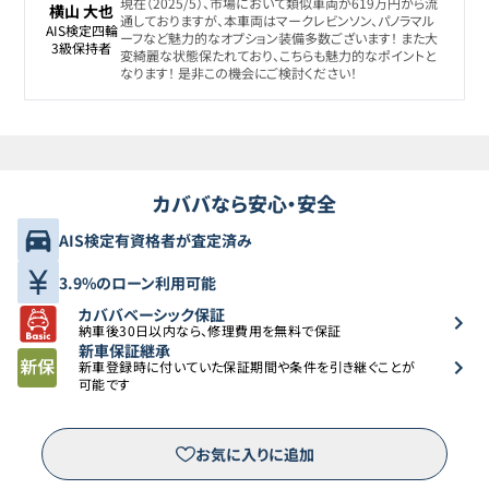
現在（2025/5）、市場において類似車両が619万円から流
横山 大也
通しておりますが、本車両はマークレビンソン、パノラマル
AIS検定四輪

ーフなど魅力的なオプション装備多数ございます！ また大
3級保持者
変綺麗な状態保たれており、こちらも魅力的なポイントと
なります！ 是非この機会にご検討ください！
カババなら安心・安全
AIS検定有資格者が査定済み
3.9%のローン利用可能
カババベーシック保証
納車後30日以内なら、修理費用を無料で保証
新車保証継承
新車登録時に付いていた保証期間や条件を引き継ぐことが
可能です
お気に入りに追加