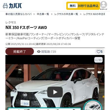
無料
30秒で出品申込
マイページ
車の個人売買ならカババ
>
中古車一覧
>
レクサスの中古車一覧
>
レクサス NXの中古車一
レクサス
NX
350 Fスポーツ AWD
新車保証継承可能/ワンオーナー/マークレビンソン/サンルーフ/デジタルインナ
ーミラー/KeePerコーティング/カーポートボディカバー保管
公開
2025/05/31 11:20:42
|
最終更新
2025/08/28 17:43:36
掲載終了
5
閲覧数:
739
1
/
95