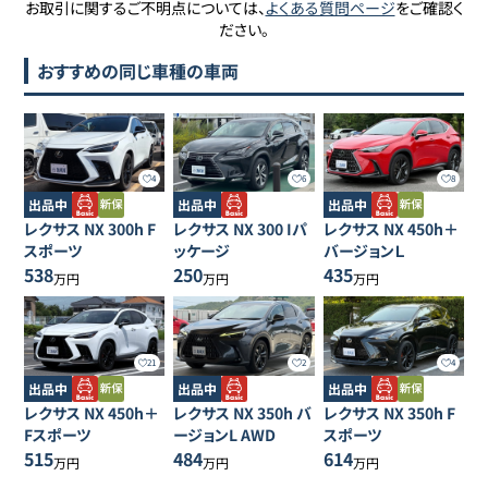
お取引に関するご不明点については、
よくある質問ページ
をご確認く
ださい。
おすすめの同じ車種の車両
4
6
8
出品中
出品中
出品中
レクサス
NX
300h F
レクサス
NX
300 Iパ
レクサス
NX
450h＋
スポーツ
ッケージ
バージョンＬ
538
250
435
万円
万円
万円
21
2
4
出品中
出品中
出品中
レクサス
NX
450h＋
レクサス
NX
350h バ
レクサス
NX
350h F
Fスポーツ
ージョンL AWD
スポーツ
515
484
614
万円
万円
万円