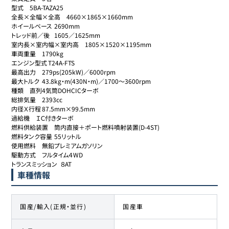
型式	5BA-TAZA25

全長×全幅×全高	4660×1865×1660mm

ホイールベース	2690mm

トレッド前／後	1605／1625mm

室内長×室内幅×室内高	1805×1520×1195mm

車両重量	1790kg

エンジン型式	T24A-FTS

最高出力	279ps(205kW)／6000rpm

最大トルク	43.8kg・m(430N・m)／1700～3600rpm

種類	直列4気筒DOHCICターボ

総排気量	2393cc

内径Ｘ行程	87.5mm×99.5mm

過給機	ＩＣ付きターボ

燃料供給装置	筒内直接＋ポート燃料噴射装置(D-4ST)

燃料タンク容量	55リットル

使用燃料	無鉛プレミアムガソリン

駆動方式	フルタイム４WD

トランスミッション	８AT
車種情報
国産/輸入(正規・並行)
国産車