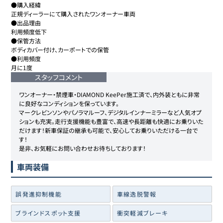
●購入経緯

正規ディーラーにて購入されたワンオーナー車両

●出品理由

利用頻度低下

●保管方法

ボディカバー付け、カーポートでの保管

●利用頻度

月に1度
スタッフコメント
ワンオーナー・禁煙車・DIAMOND KeePer施工済で、内外装ともに非常
に良好なコンディションを保っています。

マークレビンソンやパノラマルーフ、デジタルインナーミラーなど人気オプ
ションも充実。走行支援機能も豊富で、高速や長距離も快適にお乗りいた
だけます！新車保証の継承も可能で、安心してお乗りいただける一台で
す！

是非、お気軽にお問い合わせお待ちしております！
車両装備
誤発進抑制機能
車線逸脱警報
ブラインドスポット支援
衝突軽減ブレーキ