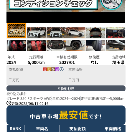
年式
走行距離
車検有効期限
修復歴
出品地域
2024
5,000
km
2027/01
なし
埼玉県
支払総額
本体価格
-
-
万円
万円
相場比較
絞り込み条件
グレード:
350 Fスポーツ AWD
年式:
2024
～
2024
走行距離:
未指定
～
5,000km
更新:
2025/06/17 02:16
最安値
中古車市場
です！
RANK
車両名
支払総額
車両価格