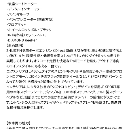
・後席シートヒーター

・デジタルインナーミラー

・パノラマルーフ

・ドライブレコーダー（前後方型）

・フロアマット

・ホイールロックボルトブラック

・IR（赤外線）カットフィルム

・DIAMOND KeePer

【車両説明】

2.4L直列4気筒ターボエンジンとDirect Shift-8ATが生む、鋭い加速と気持ちよ
い伸び、また、環境性能と低燃費を両立しながらも力強くダイナミックな走りを
実現しております。オフロード走行も快適なTrailモードを備え、アウトドア志向
のライフスタイルにも応える一台です。

エクステリアは、メッシュタイプのスピンドルグリルや高輝度シルバー塗装のフロ
ントロアモール、20インチのブラック塗装ホイールなど、F SPORT専用パーツに
よって力強く引き締まった印象に仕上げられています。

インテリアは、レクサス独自の「タズナコクピット」デザインを採用。F SPORT専
用の本革スポーツシート、ディンプル加工の本革ステアリング、アルミ製スポーツ
ペダルなど、細部までこだわり抜かれた装備がドライバーの感性に訴えかけま
す。14インチの大型ディスプレイやヘッドアップディスプレイも搭載され、先進的
な操作環境を提供します。

【本車両の魅力】

⭐️新車でご購入されたワンオーナー車両であり、購入時「DIAMOND KeePer」施