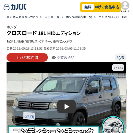
無料
30秒で出品申込
マイページ
車の個人売買ならカババ
>
中古車一覧
>
ホンダの中古車一覧
>
ホンダ クロスロードの中
ホンダ
クロスロード
18L HIDエディション
特別仕様車/取説/スペアキー/車検たっぷり
公開
2025/05/26 13:13:53
|
最終更新
2026/03/05 11:09:35
カババ成約済
3
閲覧数:
668
1
/
123