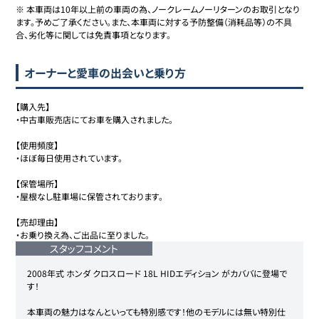
※ 本車両は10年以上前の車両の為、ノークレームノーリターンのお取引となり
ます。予めご了承ください。また、本車両に対する予防整備（消耗品等）の不具
合、劣化等に関しては免責事項となります。
オーナーと愛車の出会いと乗り方
【購入先】

・中古車販売店にてお車を購入されました。

【使用頻度】

・ほぼ毎日使用されています。

【保管場所】

・屋根なし駐車場に保管されております。

【売却理由】

・お乗り換え為、ご出品に至りました。
スタッフコメント
2008年式 ホンダ クロスロード 18L HIDエディション がカババに登場で
す！

本車両の魅力はなんといっても特別感です！他のモデルには無い特別仕