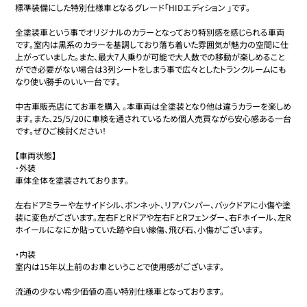
標準装備にした特別仕様車となるグレード「HIDエディション 」です。

全塗装車という事でオリジナルのカラーとなっており特別感を感じられる車両
です。室内は黒系のカラーを基調しており落ち着いた雰囲気が魅力の空間に仕
上がっていました。また、最大7人乗りが可能で大人数での移動が楽しめること
ができ必要がない場合は3列シートをしまう事で広々としたトランクルームにも
なり使い勝手のいい一台です。

中古車販売店にてお車を購入 。本車両は全塗装となり他は違うカラーを楽しめ
ます。また、25/5/20に車検を通されているため個人売買ながら安心感ある一台
です。ぜひご検討ください！

【車両状態】

･外装

車体全体を塗装されております。

左右ドアミラーや左サイドシル、ボンネット、リアバンパー、バックドアに小傷や塗
装に変色がございます。左右FとRドアや左右FとRフェンダー、右Fホイール、左R
ホイールになにか貼っていた跡や白い線傷、飛び石、小傷がございます。

・内装

室内は15年以上前のお車ということで使用感がございます。

流通の少ない希少価値の高い特別仕様車となっております。
