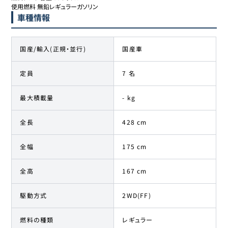
使用燃料 無鉛レギュラーガソリン
車種情報
国産/輸入(正規・並行)
国産車
定員
7 名
最大積載量
- kg
全長
428 cm
全幅
175 cm
全高
167 cm
駆動方式
2WD(FF)
燃料の種類
レギュラー