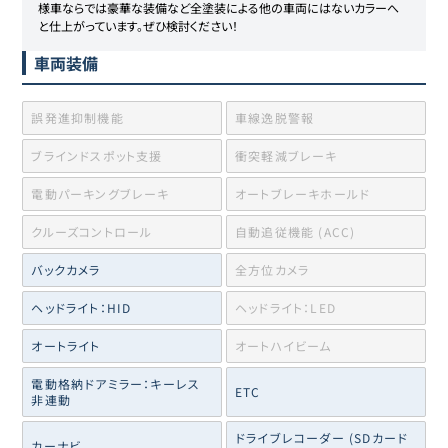
様車ならでは豪華な装備など全塗装による他の車両にはないカラーへ
と仕上がっています。ぜひ検討ください！
車両装備
誤発進抑制機能
車線逸脱警報
ブラインドスポット支援
衝突軽減ブレーキ
電動パーキングブレーキ
オートブレーキホールド
クルーズコントロール
自動追従機能 (ACC)
バックカメラ
全方位カメラ
ヘッドライト：HID
ヘッドライト：LED
オートライト
オートハイビーム
電動格納ドアミラー：キーレス
ETC
非連動
ドライブレコーダー (SDカード
カーナビ