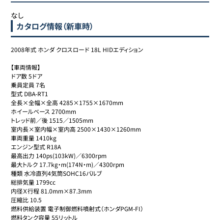
なし
カタログ情報（新車時）
2008年式 ホンダ クロスロード 18L HIDエディション

【車両情報】

ドア数 5ドア

乗員定員 7名

型式 DBA-RT1

全長×全幅×全高 4285×1755×1670mm

ホイールベース 2700mm

トレッド前／後 1515／1505mm

室内長×室内幅×室内高 2500×1430×1260mm

車両重量 1410kg

エンジン型式 R18A

最高出力 140ps(103kW)／6300rpm

最大トルク 17.7kg・m(174N・m)／4300rpm

種類 水冷直列4気筒SOHC16バルブ

総排気量 1799cc

内径Ｘ行程 81.0mm×87.3mm

圧縮比 10.5

燃料供給装置 電子制御燃料噴射式（ホンダPGM-FI）

燃料タンク容量 55リットル
