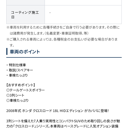
コーティング施工
-
日
※車両を利用するために各種手続きをご自身で行う必要があります。その際に
は諸費用が発生します。（名義変更・車庫証明取得、等）
※ご購入される車両によっては、各種税金のお支払いが必要な場合がありま
す。
車両のポイント
・
特別仕様車
・
取説/スペアキー
・
車検たっぷり
【おすすめポイント】

◎テールゲートスポイラー

◎3列シート

◎車検たっぷり

2008年式 ホンダ クロスロード 18L HIDエディション がカババに登場！

3列シートを備えた7人乗り実用性とコンパクトSUVのため取り回しの良さが魅
力の「クロスロード」シリーズ。本車両はベースグレードに人気オプション装備