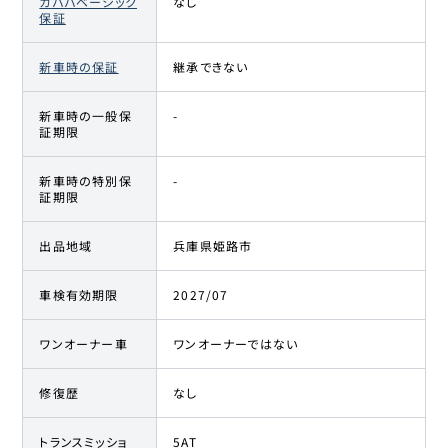
カババベーシック
なし
保証
新車時の保証
継承できない
新車時の一般保
-
証期限
新車時の特別保
-
証期限
出品地域
兵庫県姫路市
車検有効期限
2027/07
ワンオーナー車
ワンオーナーではない
修復歴
なし
トランスミッショ
5AT