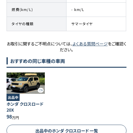
燃費(km/L)
- km/L
タイヤの種類
サマータイヤ
お取引に関するご不明点については、
よくある質問ページ
をご確認く
ださい。
おすすめの同じ車種の車両
9
出品中
ホンダ
クロスロード
20X
98
万円
出品中の
ホンダ
クロスロード
一覧