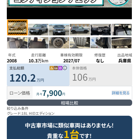
年式
走行距離
車検有効期限
修復歴
出品地域
2008
10.3
万km
2027/07
なし
兵庫県
支払総額
本体価格
106
120.2
万円
万円
7,900
ローン価格
詳細を見る
月々
円
相場比較
絞り込み条件
グレード:
18L HIDエディション
中古車市場に類似車両はありません！
1台
貴重な
です！