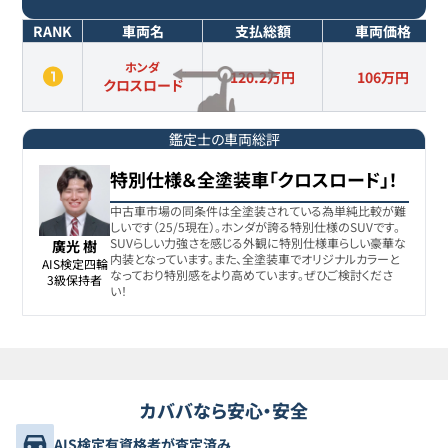
RANK
車両名
支払総額
車両価格
ホンダ
120.2万円
106
万円
クロスロード
鑑定士の車両総評
特別仕様＆全塗装車「クロスロード」！
中古車市場の同条件は全塗装されている為単純比較が難
しいです（25/5現在）。ホンダが誇る特別仕様のSUVです。
SUVらしい力強さを感じる外観に特別仕様車らしい豪華な
廣光 樹
内装となっています。また、全塗装車でオリジナルカラーと
AIS検定四輪

なっており特別感をより高めています。ぜひご検討くださ
3級保持者
い！
カババなら安心・安全
AIS検定有資格者が査定済み