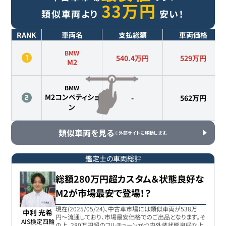
33
万円
類似車両より
安い！
RANK
車両名
支払総額
車両価格
BMW
540.4万円
529
万円
M2
BMW
M2コンペティショ
-
562
万円
ン
類似車両を見る
※外部サイトに移動します。
鑑定士の車両総評
総額280万円超カスタム＆状態良好な
M2が市場最安で登場！？
現在(2025/05/24)、中古車市場には類似車両が538万
中利 光希
円〜流通しており、市場最安価格でのご出品となります。そ
AIS検定四輪

の上、280万円超のフルチューンかつ内外装状態良好な上