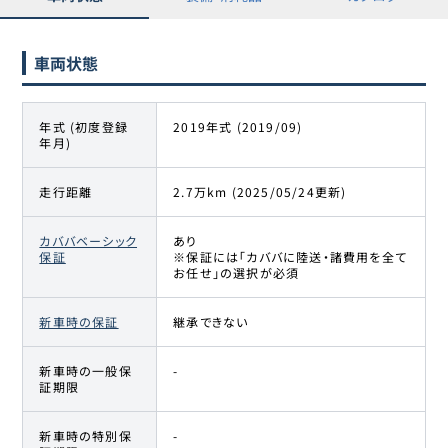
車両状態
年式 (初度登録
2019年式 (2019/09)
年月)
走行距離
2.7万km (2025/05/24更新)
カババベーシック
あり
保証
※保証には「カババに陸送・諸費用を全て
お任せ」の選択が必須
新車時の保証
継承できない
新車時の一般保
-
証期限
新車時の特別保
-