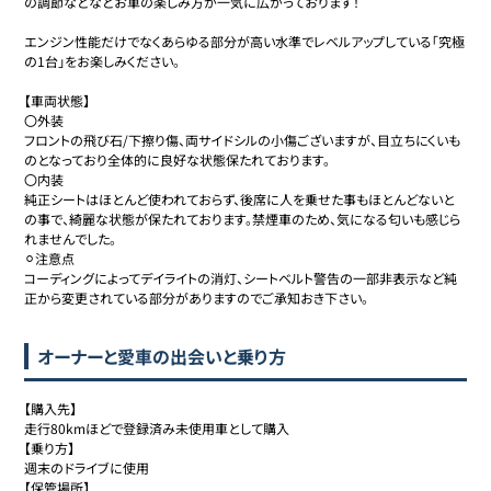
の調節などなどお車の楽しみ方が一気に広がっております！

エンジン性能だけでなくあらゆる部分が高い水準でレベルアップしている「究極
の1台」をお楽しみください。

【車両状態】

〇外装

フロントの飛び石/下擦り傷、両サイドシルの小傷ございますが、目立ちにくいも
のとなっており全体的に良好な状態保たれております。

〇内装

純正シートはほとんど使われておらず、後席に人を乗せた事もほとんどないと
の事で、綺麗な状態が保たれております。禁煙車のため、気になる匂いも感じら
れませんでした。

⚪︎注意点

コーディングによってデイライトの消灯、シートベルト警告の一部非表示など純
正から変更されている部分がありますのでご承知おき下さい。
オーナーと愛車の出会いと乗り方
【購入先】

走行80kmほどで登録済み未使用車として購入

【乗り方】

週末のドライブに使用

【保管場所】
