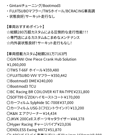
・
Gintaniチューニング/Bootmod3
・
FUJITSUBOマフラー/TWSホイール/BCRACING車高調
・
状態良好/サーキット走行なし
【車両おすすめポイント】

☆総額280万超カスタムによる圧倒的な走行性能！！！

☆専門店によるカスタム＆こまめなメンテナンス

☆内外装状態良好！サーキット走行もなし！

【車両搭載カスタム】総額281万7163円

◎GINTANI One Piece Crank Hub Solution

￥1,060,000

◎TWS T-66F ホイール￥359,480

◎FUJITSUBO VVV マフラー￥350,442

◎Bootmod3 DME￥240,000

◎Bootmod3 TCU

◎BC Racing BR COILOVER KIT RA-TYPE￥231,800

〇SOFT99 G'ZOXハイモーストコート￥170,000

〇カーフィルム Sylphide SC-7008￥37,000

〇カーフィルム USG-3（フロントウインド）￥13,200

〇K&N エアクリーナー￥14,434

〇JKVK 200Cell スポーツキャタライザー￥44,378

〇Hyper Racing チャージパイプ￥23,036

〇ENDLESS Ewing MX72￥51,870

〇LARGUS 62パイ 直巻スプリング 9kg/mm 160mm￥8,888
