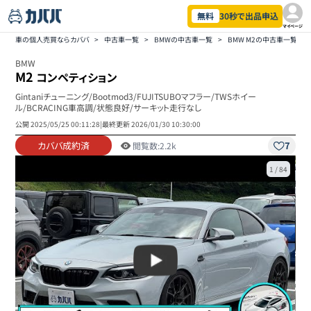
無料
30秒で出品申込
マイページ
車の個人売買ならカババ
>
中古車一覧
>
BMWの中古車一覧
>
BMW M2の中古車一覧
>
BMW
M2
コンペティション
Gintaniチューニング/Bootmod3/FUJITSUBOマフラー/TWSホイー
ル/BCRACING車高調/状態良好/サーキット走行なし
公開
2025/05/25 00:11:28
|
最終更新
2026/01/30 10:30:00
カババ成約済
7
閲覧数:
2.2k
1
/
84