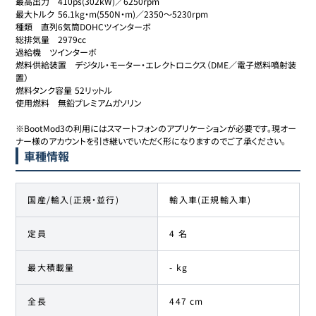
最高出力	410ps(302kW)／6250rpm

最大トルク	56.1kg・m(550N・m)／2350～5230rpm

種類	直列6気筒DOHCツインターボ

総排気量	2979cc

過給機	ツインターボ

燃料供給装置	デジタル・モーター・エレクトロニクス（DME／電子燃料噴射装
置）

燃料タンク容量	52リットル

使用燃料	無鉛プレミアムガソリン

※BootMod3の利用にはスマートフォンのアプリケーションが必要です。現オー
ナー様のアカウントを引き継いでいただく形になりますのでご了承ください。
車種情報
国産/輸入(正規・並行)
輸入車(正規輸入車)
定員
4 名
最大積載量
- kg
全長
447 cm