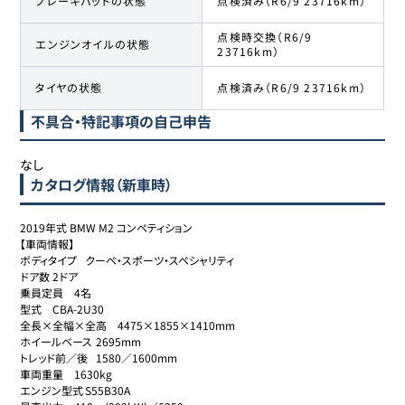
ブレーキパッドの状態
点検済み（R6/9 23716km）
点検時交換（R6/9
エンジンオイルの状態
23716km）
タイヤの状態
点検済み（R6/9 23716km）
不具合・特記事項の自己申告
なし
カタログ情報（新車時）
2019年式 BMW M2 コンペティション

【車両情報】

ボディタイプ	クーペ・スポーツ・スペシャリティ

ドア数	2ドア

乗員定員	4名

型式	CBA-2U30

全長×全幅×全高	4475×1855×1410mm

ホイールベース	2695mm

トレッド前／後	1580／1600mm

車両重量	1630kg

エンジン型式	S55B30A
