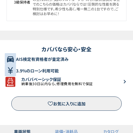
3級保持者
でのこちらの価格はカババならでは！圧倒的な性能を誇る
特別仕様です。希少性も高く、唯一無二の1台ですので、ご
検討はお早めに！
カババなら安心・安全
AIS検定有資格者が査定済み
3.9%のローン利用可能
カババベーシック保証
納車後30日以内なら、修理費用を無料で保証
お気に入りに追加
車両状態
装備・消耗品
カタログ