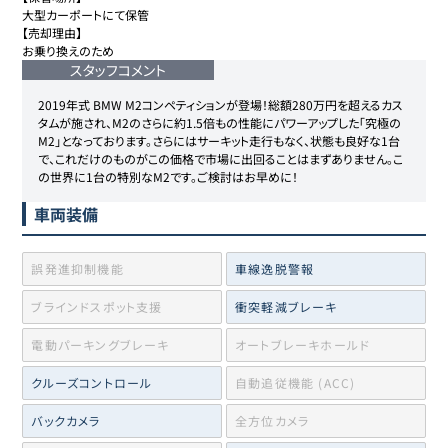
大型カーポートにて保管

【売却理由】

お乗り換えのため
スタッフコメント
2019年式 BMW M2コンペティションが登場！総額280万円を超えるカス
タムが施され、M2のさらに約1.5倍もの性能にパワーアップした「究極の
M2」となっております。さらにはサーキット走行もなく、状態も良好な1台
で、これだけのものがこの価格で市場に出回ることはまずありません。こ
の世界に1台の特別なM2です。ご検討はお早めに！
車両装備
誤発進抑制機能
車線逸脱警報
ブラインドスポット支援
衝突軽減ブレーキ
電動パーキングブレーキ
オートブレーキホールド
クルーズコントロール
自動追従機能 (ACC)
バックカメラ
全方位カメラ