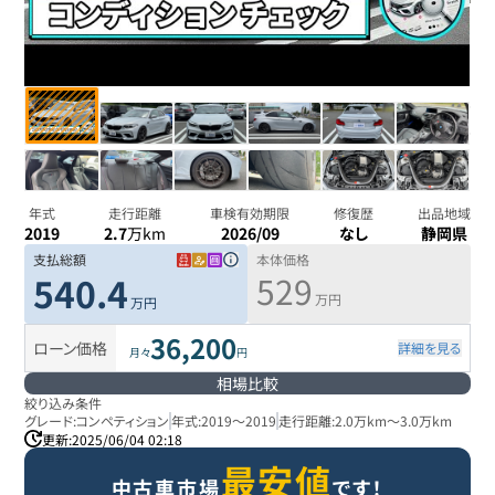
年式
走行距離
車検有効期限
修復歴
出品地域
2019
2.7
万km
2026/09
なし
静岡県
支払総額
本体価格
529
540.4
万円
万円
36,200
ローン価格
詳細を見る
月々
円
相場比較
絞り込み条件
グレード:
コンペティション
年式:
2019
～
2019
走行距離:
2.0万km
～
3.0万km
更新:
2025/06/04 02:18
最安値
中古車市場
です！