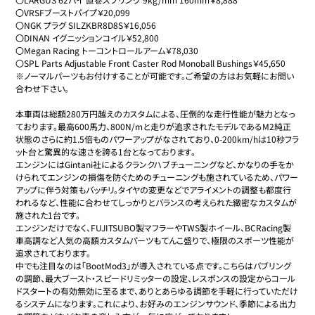
〇VRSFブーストパイプ￥20,099

〇NGK プラグ SILZKBR8D8S￥16,056

〇DINAN イグニッションコイル￥52,800

〇Megan Racing トーコントロールアーム￥78,030

〇SPL Parts Adjustable Front Caster Rod Monoball Bushings￥45,650

※ノーマルパーツもお付けすることが可能です。ご希望の方はお気軽にお問い
合わせ下さい。

本車両は総額280万円越えのカスタムによる、圧倒的な走行性能が魅力となっ
ております。最高600馬力、800N/mと走りが追求されたモデルであるM2純正
状態のさらに約1.5倍ものパワーアップがなされており、0-200km/hは10秒フラ
ット台と驚異的な速さを誇る1台となっております。

エンジンにはGintani社によるクランクハブチューニングなど、かなりの手をか
けられてエンジンの損傷を防ぐためのチューニングも施されているため、パワー
アップに伴う対策もバッチリ。タイヤの変更などでアライメントの調整も都度行
われるなど、性能に合わせてしっかりとバランスの考えられた緻密なカスタムが
施された1台です。

エンジンだけでなく、FUJITSUBO製マフラーやTWS製ホイール、BCRacing製
車高調など人気の高額カスタムパーツもてんこ盛りで、極限のスポーツ性能が
追求されております。

中でも注目なのは「BootMod3」が導入されている点です。こちらはバブリング
の調節、最大ブースト・スピードリミッターの設定、レスポンスの設定からコール
ドスタートの有効無効に至るまで、ありとあらゆる調節を手軽に行っていただけ
るシステムになります。これにより、お好みのエンジンサウンド、季節による出力