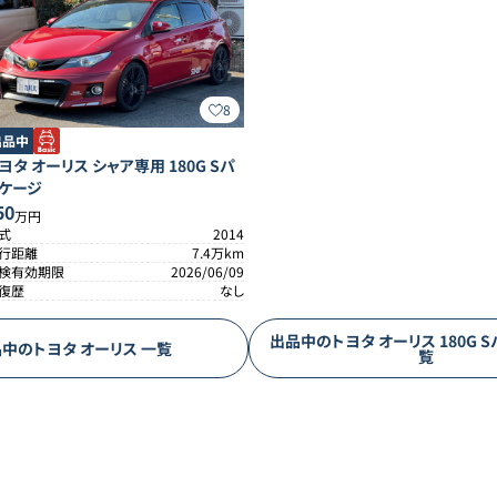
8
出品中
ヨタ
オーリス
シャア専用 180G Sパ
ケージ
50
万円
式
2014
行距離
7.4
万km
検有効期限
2026/06/09
復歴
なし
出品中の
トヨタ
オーリス
180G 
品中の
トヨタ
オーリス
一覧
覧