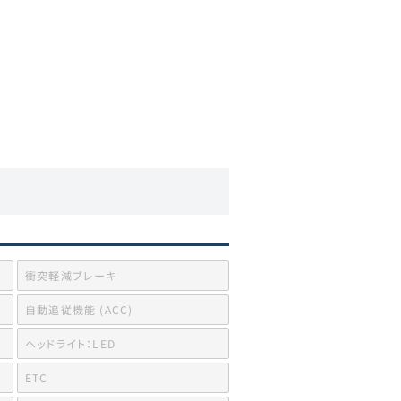
衝突軽減ブレーキ
自動追従機能 (ACC)
ヘッドライト：LED
ETC