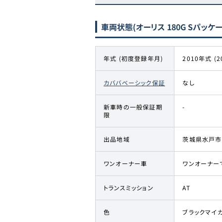
車両状態
(オーリス 180G Sパッケ
年式 (初度登録年月)
2010年式 (2
カババベーシック保証
なし
新車時の一般保証期
-
限
出品地域
茨城県水戸市
ワンオーナー車
ワンオーナー
トランスミッション
AT
色
ブラックマイ