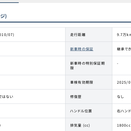
ージ)
010/07)
走行距離
9.7万k
新車時の保証
継承で
新車時の特別保証期
-
限
車検有効期限
2025/0
ではない
修復歴
なし
ハンドル位置
右ハン
カ
排気量 (cc)
1800cc