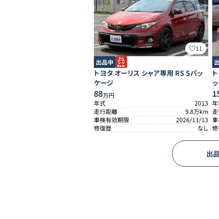
11
出品中
トヨタ
オーリス
シャア専用 RS Sパッ
ト
ケージ
ッ
88
1
万円
年式
2013
年
走行距離
9.8
万km
走
車検有効期限
2026/11/13
車
修復歴
なし
修
出