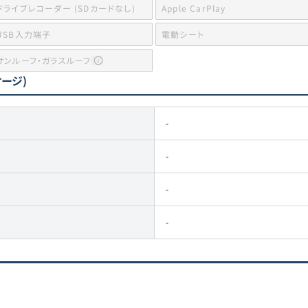
ドライブレコーダー (SDカードなし)
Apple CarPlay
USB入力端子
電動シート
サンルーフ・ガラスルーフ
ケージ)
-
-
-
-