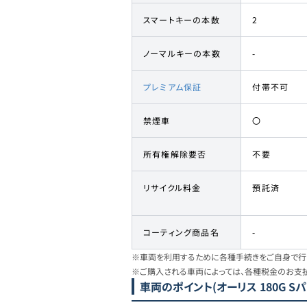
スマートキーの本数
2
ノーマルキーの本数
-
プレミアム保証
付帯不可
禁煙車
〇
所有権解除要否
不要
リサイクル料金
預託済
コーティング商品名
-
※車両を利用するために各種手続きをご自身で行う
※ご購入される車両によっては、各種税金のお支
車両のポイント
(オーリス 180G S