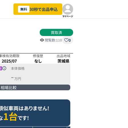
30秒で出品申込
無料
マイページ
買取済
0
閲覧数:
110
車検有効期限
修復歴
出品地域
2025/07
なし
茨城県
本体価格
-
万円
相場比較
類似車両はありません！
1台
な
です！