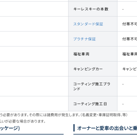
キーレスキーの本数
-
スタンダード保証
付帯不
プラチナ保証
付帯不
福祉車両
福祉車
キャンピングカー
キャン
コーティング施工ブラ
-
ンド
コーティング施工日
-
必要があります。その際には諸費用が発生します。（名義変更・車庫証明取得、等）
払いが必要な場合があります。
パッケージ)
オーナーと愛車の出会いと