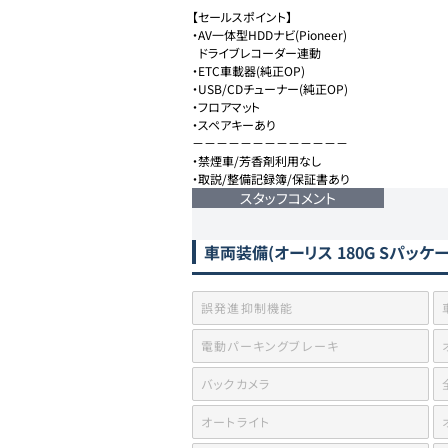
【セールスポイント】

・AV一体型HDDナビ(Pioneer)

  ドライブレコーダー連動

・ETC車載器(純正OP)

・USB/CDチューナー(純正OP)

・フロアマット

・スペアキーあり

－－－－－－－－－－－－－

・禁煙車/芳香剤利用なし

・取説/整備記録簿/保証書あり
スタッフコメント
車両装備
(オーリス 180G Sパッケ
誤発進抑制機能
電動パーキングブレーキ
バックカメラ
オートライト