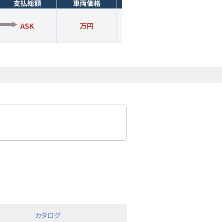
支払総額
車両価格
年式
走行距離
ASK
万円
2010
年式
9.7
万km
カタログ