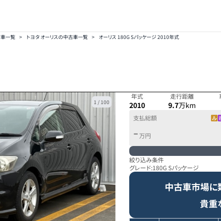
古車一覧
>
トヨタ オーリスの中古車一覧
>
オーリス 180G Sパッケージ 2010年式
年式
走行距離
1
/
100
2010
9.7
万km
支払総額
-
万円
絞り込み条件
グレード:
180G Sパッケージ
中古車市場に
貴重