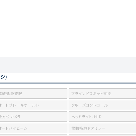
ージ)
車線逸脱警報
ブラインドスポット支援
オートブレーキホールド
クルーズコントロール
全方位カメラ
ヘッドライト：HID
オートハイビーム
電動格納ドアミラー