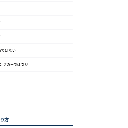
可
可
両ではない
ピングカーではない
乗り方