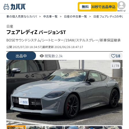
無料
30秒で出品申込
マイページ
車の個人売買ならカババ
>
中古車一覧
>
日産の中古車一覧
>
日産 フェアレディZの中古車
日産
フェアレディZ
バージョンST
BOSEサウンドシステム/シートヒーター/19AW/ステルスグレー/新車保証継承
公開
2025/07/20 18:34:57
|
最終更新
2026/06/26 18:47:17
出品中
18
閲覧数:
2.3k
1
/
78