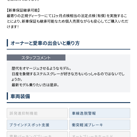
【新車保証継承可能】

最寄りの正規ディーラーにて12ヶ月点検相当の法定点検（有償）を実施するこ
とにより、新車保証も継承可能なため個人売買ながらも安心してご購入いただ
けます！
オーナーと愛車の出会いと乗り方
スタッフコメント
歴代をオマージュさせるようなモデル。

日産を象徴するステルスグレーが好きな方もいらっしゃるのではないでし
ょうか。

最新モデル乗りたい方は是非。
車両装備
誤発進抑制機能
車線逸脱警報
ブラインドスポット支援
衝突軽減ブレーキ
電動パーキングブレーキ
オートブレーキホールド