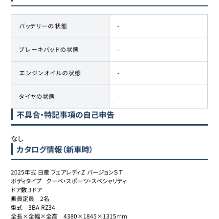
バッテリーの状態
-
ブレーキパッドの状態
-
エンジンオイルの状態
-
タイヤの状態
-
不具合・特記事項の自己申告
なし
カタログ情報（新車時）
2025年式 日産 フェアレディＺ バージョンＳＴ

ボディタイプ	クーペ・スポーツ・スペシャリティ

ドア数	3ドア

乗員定員	2名

型式	3BA-RZ34

全長×全幅×全高	4380×1845×1315mm
