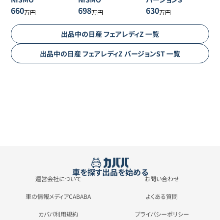
660
698
630
万円
万円
万円
出品中の
日産
フェアレディZ
一覧
出品中の
日産
フェアレディZ
バージョンST
一覧
車を探す
出品を始める
運営会社について
お問い合わせ
車の情報メディアCABABA
よくある質問
カババ利用規約
プライバシーポリシー