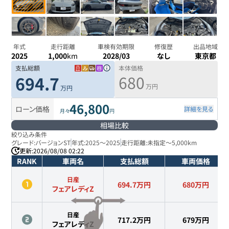
年式
走行距離
車検有効期限
修復歴
出品地域
2025
1,000
km
2028/03
なし
東京都
支払総額
本体価格
680
694.7
万円
万円
46,800
ローン価格
詳細を見る
月々
円
相場比較
絞り込み条件
グレード:
バージョンST
年式:
2025
～
2025
走行距離:
未指定
～
5,000km
更新:
2026/08/08 02:22
RANK
車両名
支払総額
車両価格
日産
694.7万円
680
万円
フェアレディZ
日産
717.2万円
679
万円
フェアレディZ