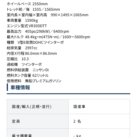
ホイールベース	2550mm

トレッド前／後	1555／1565mm

室内長×室内幅×室内高	990×1495×1065mm

車両重量	1590kg

エンジン型式	VR30DDTT

最高出力	405ps(298kW)／6400rpm

最大トルク	48.4kg・m(475N・m)／1600～5600rpm

種類	V型6気筒DOHCツインターボ

総排気量	2997cc

内径Ｘ行程	86.0mm×86.0mm

圧縮比	10.3

過給機	ツインターボ

燃料供給装置	ニッサンDi

燃料タンク容量	62リットル

使用燃料	無鉛プレミアムガソリン
車種情報
国産/輸入(正規・並行)
国産車
定員
2 名
最大積載量
- kg