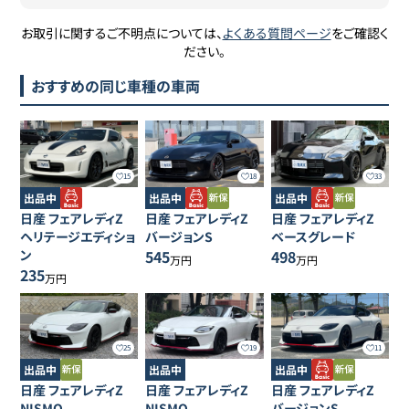
お取引に関するご不明点については、
よくある質問ページ
をご確認く
ださい。
おすすめの同じ車種の車両
15
18
33
出品中
出品中
出品中
日産
フェアレディZ
日産
フェアレディZ
日産
フェアレディZ
ヘリテージエディショ
バージョンS
ベースグレード
ン
545
498
万円
万円
235
万円
25
19
11
出品中
出品中
出品中
日産
フェアレディZ
日産
フェアレディZ
日産
フェアレディZ
NISMO
NISMO
バージョンS