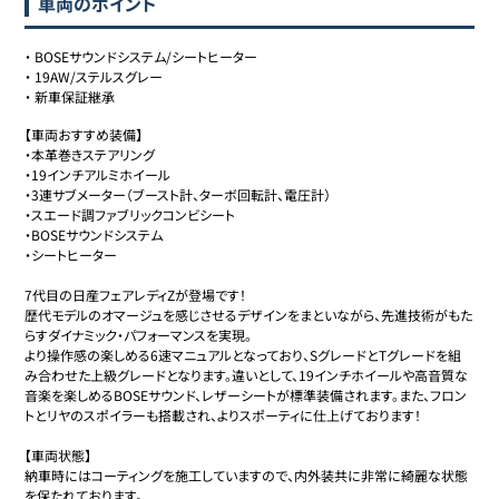
車両のポイント
・
BOSEサウンドシステム/シートヒーター
・
19AW/ステルスグレー
・
新車保証継承
【車両おすすめ装備】

・本革巻きステアリング

・19インチアルミホイール

・3連サブメーター（ブースト計、ターボ回転計、電圧計）

・スエード調ファブリックコンビシート

・BOSEサウンドシステム

・シートヒーター

7代目の日産フェアレディZが登場です！

歴代モデルのオマージュを感じさせるデザインをまといながら、先進技術がもた
らすダイナミック・パフォーマンスを実現。

より操作感の楽しめる6速マニュアルとなっており、SグレードとTグレードを組
み合わせた上級グレードとなります。違いとして、19インチホイールや高音質な
音楽を楽しめるBOSEサウンド、レザーシートが標準装備されます。また、フロン
トとリヤのスポイラーも搭載され、よりスポーティに仕上げております！

【車両状態】

納車時にはコーティングを施工していますので、内外装共に非常に綺麗な状態
を保たれております。
